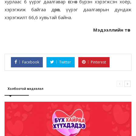
хурлаас 6 үүрэг даалгавар өгснөөс бүрэн хэрэгжсэн хоёр,
хэрэгжиж байгаа дөрөв, үүрэг даалгаврын дундаж
хэрэгжилт 66,6 хувьтай байна.
Мэдээллийн төв
Facebook
Twitter
Pinterest
Холбоотой мэдээлэл