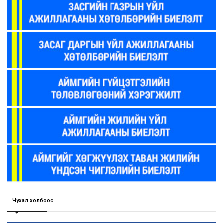
Чухал холбоос