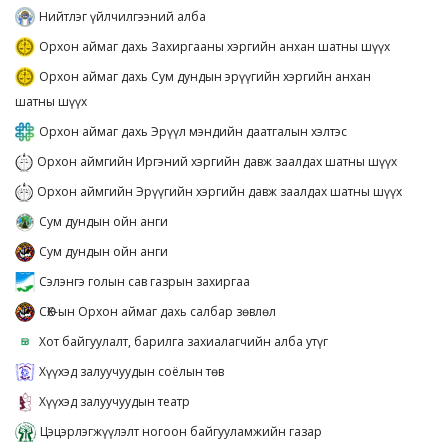
Нийтлэг үйлчилгээний алба
Орхон аймаг дахь Захиргааны хэргийн анхан шатны шүүх
Орхон аймаг дахь Сум дундын эрүүгийн хэргийн анхан
шатны шүүх
Орхон аймаг дахь Эрүүл мэндийн даатгалын хэлтэс
Орхон аймгийн Иргэний хэргийн давж заалдах шатны шүүх
Орхон аймгийн Эрүүгийн хэргийн давж заалдах шатны шүүх
Сум дундын ойн анги
Сум дундын ойн анги
Сэлэнгэ голын сав газрын захиргаа
СӨХ-ын Орхон аймаг дахь салбар зөвлөл
Хот байгуулалт, барилга захиалагчийн алба утүг
Хүүхэд залуучуудын соёлын төв
Хүүхэд залуучуудын театр
Цэцэрлэгжүүлэлт ногоон байгууламжийн газар