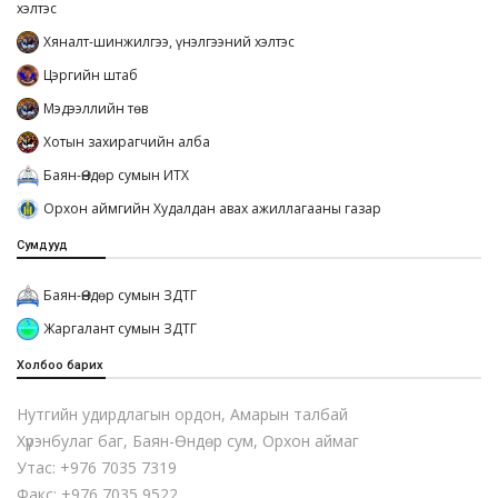
хэлтэс
Хяналт-шинжилгээ, үнэлгээний хэлтэс
Цэргийн штаб
Мэдээллийн төв
Хотын захирагчийн алба
Баян-Өндөр сумын ИТХ
Орхон аймгийн Худалдан авах ажиллагааны газар
Сумдууд
Баян-Өндөр сумын ЗДТГ
Жаргалант сумын ЗДТГ
Холбоо барих
Нутгийн удирдлагын ордон, Амарын талбай
Хүрэнбулаг баг, Баян-Өндөр сум, Орхон аймаг
Утас: +976 7035 7319
Факс: +976 7035 9522