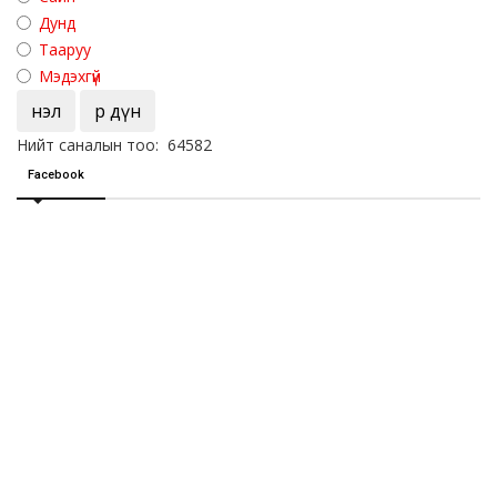
Дунд
Тааруу
Мэдэхгүй
Үнэл
Үр дүн
Нийт саналын тоо: 64582
Facebook