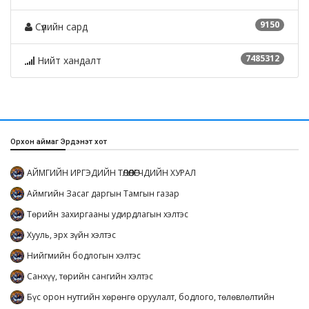
9150
Сүүлийн сард
7485312
Нийт хандалт
Орхон аймаг Эрдэнэт хот
АЙМГИЙН ИРГЭДИЙН ТӨЛӨӨЛӨГЧДИЙН ХУРАЛ
Аймгийн Засаг даргын Тамгын газар
Төрийн захиргааны удирдлагын хэлтэс
Хууль, эрх зүйн хэлтэс
Нийгмийн бодлогын хэлтэс
Санхүү, төрийн сангийн хэлтэс
Бүс орон нутгийн хөрөнгө оруулалт, бодлого, төлөвлөлтийн