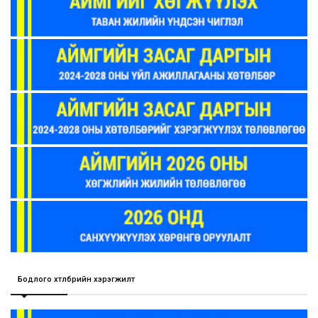
Бодлого хөтөлбөрийн хэрэгжилт