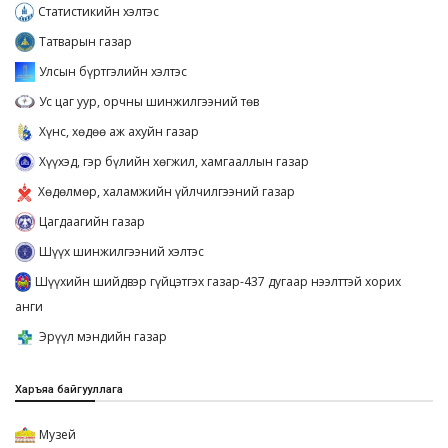
Статистикийн хэлтэс
Татварын газар
Улсын бүртгэлийн хэлтэс
Ус цаг уур, орчны шинжилгээний төв
Хүнс, хөдөө аж ахуйн газар
Хүүхэд, гэр бүлийн хөгжил, хамгааллын газар
Хөдөлмөр, халамжийн үйлчилгээний газар
Цагдаагийн газар
Шүүх шинжилгээний хэлтэс
Шүүхийн шийдвэр гүйцэтгэх газар-437 дугаар нээлттэй хорих
анги
Эрүүл мэндийн газар
Харъяа байгууллага
Музей