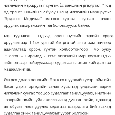
чиглэлийн маршрутыг сунгаж Ёс заншлын өргөө хүртэл, “Тод
од транс” ХХК-ийн Ч2 буюу Шанд чиглэлийн маршрутыг
“Эрдэнэт Медикал” эмнэлэг хүртэл сунгаж өөрчлөлт
оруулах захирамжийн төсөл боловсруулж байна.
Мөн түүнчлэн ПДУ-д орон нутгийн төсвийн хөрөнгө
оруулалтаар 1,1км урттай 6м өргөнтэй авто зам шинээр
ашиглалтад орсон. Үүнтэй холбоотойгоор Ч6 буюу
“Тосгон – Пирамид – Зээл” чиглэлийн маршрутыг ПДУ-
гийн эцсээр тойруулахаар судалгааны ажил хийгдэж гэх
мэдээллийг өгөв.
Өнгөрсөн долоо хоногийн Өргөтгөсөн шуурхайн үеэр аймгийн
Засаг дарга иргэдийн санал хүсэлтэд үндэслэн зарим
чиглэлийг сунгах тооцоо судалгааг танилцуулах, нийтийн
тээврийн өнөөгийн үйл ажиллагаанд дүгнэлт хийх, цаашид
автобусыг нэмэгдүүлэх хэрэгцээ шаардлага бий эсэхэд
судалгаа хийж танилцуулахыг үүрэг болгосон.