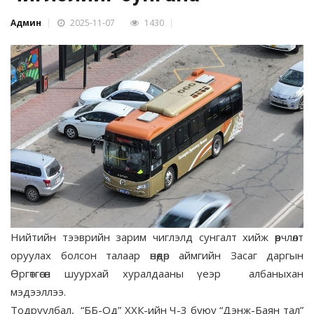
Админ
2025-11-07
1430
Нийтийн тээврийн зарим чиглэлд сунгалт хийж өөрчлөлт
оруулах болсон талаар өнөөдөр аймгийн Засаг даргын
Өргөтгөсөн шуурхай хуралдааны үеэр албаныхан
мэдээллээ.
Тодруулбал, “ББ-Од” ХХК-ийн Ч-3 буюу “Дэнж-Баян тал”