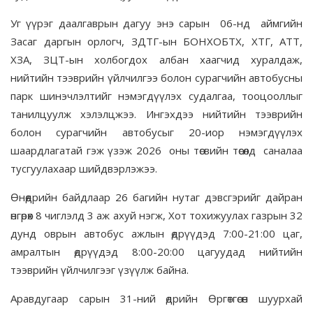
Уг үүрэг даалгаврын дагуу энэ сарын 06-нд аймгийн
Засаг даргын орлогч, ЗДТГ-ын БОНХОБТХ, ХТГ, АТТ,
ХЗА, ЗЦТ-ын холбогдох албан хаагчид хуралдаж,
нийтийн тээврийн үйлчилгээ болон сурагчийн автобусны
парк шинэчлэлтийг нэмэгдүүлэх судалгаа, тооцооллыг
танилцуулж хэлэлцжээ. Ингэхдээ нийтийн тээврийн
болон сурагчийн автобусыг 20-иор нэмэгдүүлэх
шаардлагатай гэж үзэж 2026 оны төсвийн төсөлд саналаа
тусгуулахаар шийдвэрлэжээ.
Өнөөдрийн байдлаар 26 багийн нутаг дэвсгэрийг дайран
өнгөрөх 8 чиглэлд 3 аж ахуй нэгж, Хот тохижуулах газрын 32
дунд оврын автобус ажлын өдрүүдэд 7:00-21:00 цаг,
амралтын өдрүүдэд 8:00-20:00 цагуудад нийтийн
тээврийн үйлчилгээг үзүүлж байна.
Аравдугаар сарын 31-ний өдрийн Өргөтгөсөн шуурхай