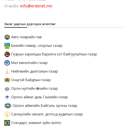
И-мэйл:
info@erdenet.mn
Засаг даргын дэргэдэх агентлаг
Авто тээврийн төв
Биеийн тамир, спортын газар
Газрын харилцаа барилга хот байгуулалтын газар
Мал эмнэлгийн газар
Нийгмийн даатгалын газар
Онцгой байдлын газар
Орон нутгийн Өмчийн газар
Орхон аймаг дахь Гаалийн газар
Орхон аймгийн Байгаль орчны газар
Санхүүгийн хяналт, дотоод аудитын газар
Стандарт, хэмжил зүйн хэлтэс