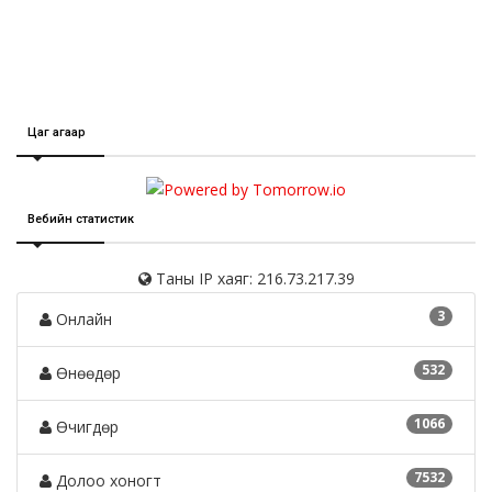
Цаг агаар
Вебийн статистик
Таны IP хаяг: 216.73.217.39
3
Онлайн
532
Өнөөдөр
1066
Өчигдөр
7532
Долоо хоногт