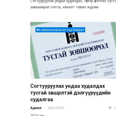
Согтууруулах ундаа худалдах, түүгээр үйлчлэх тусг
зөвшөөрөл олгох, хяналт тавих журам
Үйл ажиллагааны ил тод байдал
Согтууруулах ундаа худалдах
тусгай зөвшөөрөлтэй дэлгүүрүүдийн
судалгаа
1
Админ
2022-09-01
2022 он