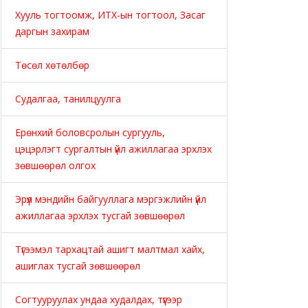
Хууль тогтоомж, ИТХ-ын тогтоол, Засаг
даргын захирам
Төсөл хөтөлбөр
Судалгаа, танилцуулга
Ерөнхий боловсролын сургууль,
цэцэрлэгт сургалтын үйл ажиллагаа эрхлэх
зөвшөөрөл олгох
Эрүүл мэндийн байгууллага мэргэжлийн үйл
ажиллагаа эрхлэх тусгай зөвшөөрөл
Түгээмэл тархацтай ашигт малтмал хайх,
ашиглах тусгай зөвшөөрөл
Согтууруулах ундаа худалдах, түүгээр