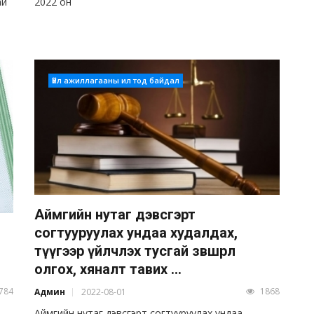
ай
2022 он
Үйл ажиллагааны ил тод байдал
Аймгийн нутаг дэвсгэрт
согтууруулах ундаа худалдах,
түүгээр үйлчлэх тусгай зөвшөөрөл
олгох, хяналт тавих ...
784
1868
Админ
2022-08-01
Аймгийн нутаг дэвсгэрт согтууруулах ундаа