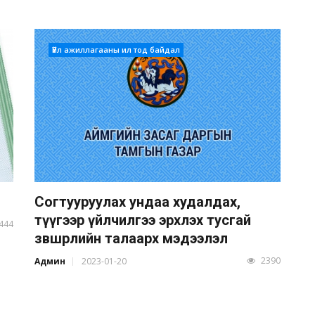
Үйл ажиллагааны ил тод байдал
Согтууруулах ундаа худалдах,
түүгээр үйлчилгээ эрхлэх тусгай
444
зөвшөөрлийн талаарх мэдээлэл
2390
Админ
2023-01-20