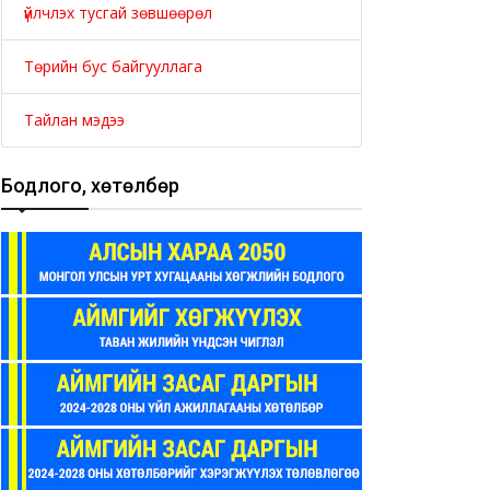
үйлчлэх тусгай зөвшөөрөл
Төрийн бус байгууллага
Тайлан мэдээ
Бодлого, хөтөлбөр