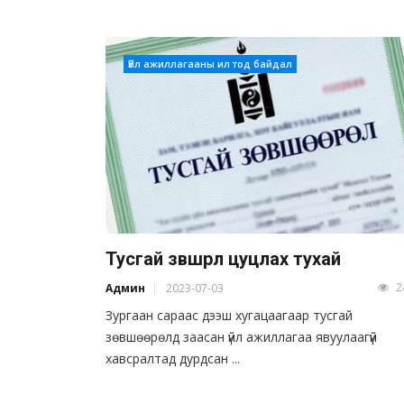
Үйл ажиллагааны ил тод байдал
Тусгай зөвшөөрөл цуцлах тухай
2
Админ
2023-07-03
Зургаан сараас дээш хугацаагаар тусгай
зөвшөөрөлд заасан үйл ажиллагаа явуулаагүй
хавсралтад дурдсан ...