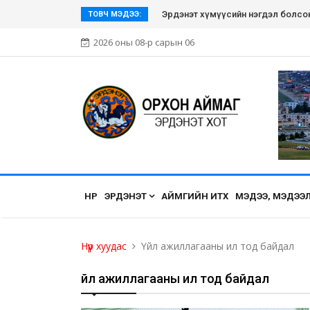
Эрдэнэт хүмүүсийн нэгдэл болсон Э
ТОВЧ МЭДЭЭ:
2026 оны 08-р сарын 06
НҮҮР
ЭРДЭНЭТ
АЙМГИЙН ИТХ
МЭДЭЭ, МЭДЭЭ
Нүүр хуудас
Үйл ажиллагааны ил тод байдал
Үйл ажиллагааны ил тод байдал