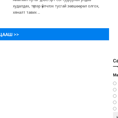
худалдах, түүгээр үйлчлэх тусгай зөвшөөрөл олгох,
хяналт тавих ...
ЦААШ >>
С
Ма