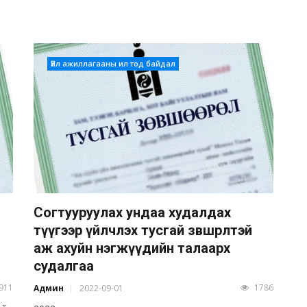
Үйл ажиллагааны ил тод байдал
Согтууруулах ундаа худалдах
түүгээр үйлчлэх тусгай зөвшөөрөлтэй
аж ахуйн нэгжүүдийн талаарх
судалгаа
911
1786
Админ
2022-09-01