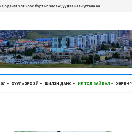
рдэнэт хот ирэх бүрт өнгөө засаж, үүдээ нээн угтана аа
ЛЭЛ
ХУУЛЬ ЭРХ ЗҮЙ
ШИЛЭН ДАНС
ИЛ ТОД БАЙДАЛ
ХӨРӨНГ