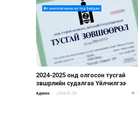
Үйл ажиллагааны ил тод байдал
2024-2025 онд олгосон тусгай
зөвшөөрлийн судалгаа Үйлчилгээ
Админ
2026-01-30