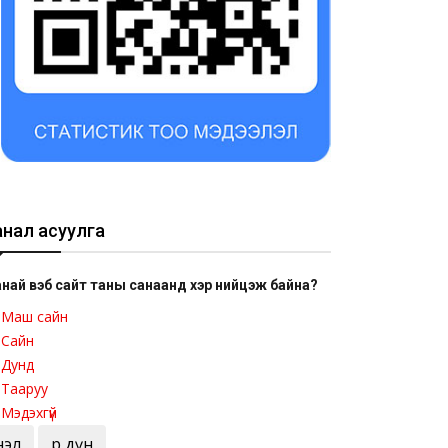
анал асуулга
най вэб сайт таны санаанд хэр нийцэж байна?
Маш сайн
Сайн
Дунд
Тааруу
Мэдэхгүй
Үнэл
Үр дүн