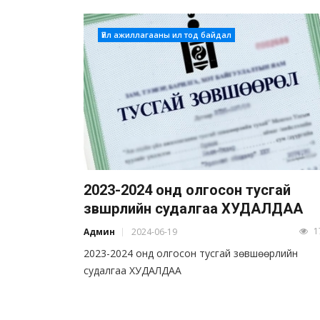
Үйл ажиллагааны ил тод байдал
2023-2024 онд олгосон тусгай
зөвшөөрлийн судалгаа ХУДАЛДАА
1
Админ
2024-06-19
2023-2024 онд олгосон тусгай зөвшөөрлийн
судалгаа ХУДАЛДАА