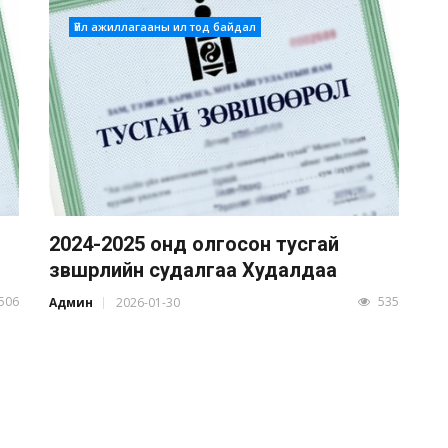
Үйл ажиллагааны ил тод байдал
2024-2025 онд олгосон тусгай
зөвшөөрлийн судалгаа Худалдаа
506
535
Админ
2026-01-30