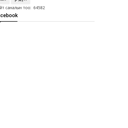
йт саналын тоо: 64582
acebook