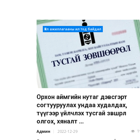
Үйл ажиллагааны ил тод байдал
Орхон аймгийн нутаг дэвсгэрт
согтууруулах ундаа худалдах,
түүгээр үйлчлэх тусгай зөвшөөрөл
олгох, хяналт ...
1
Админ
2022-12-29