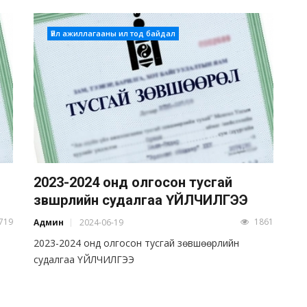
Үйл ажиллагааны ил тод байдал
2023-2024 онд олгосон тусгай
зөвшөөрлийн судалгаа ҮЙЛЧИЛГЭЭ
719
1861
Админ
2024-06-19
2023-2024 онд олгосон тусгай зөвшөөрлийн
судалгаа ҮЙЛЧИЛГЭЭ