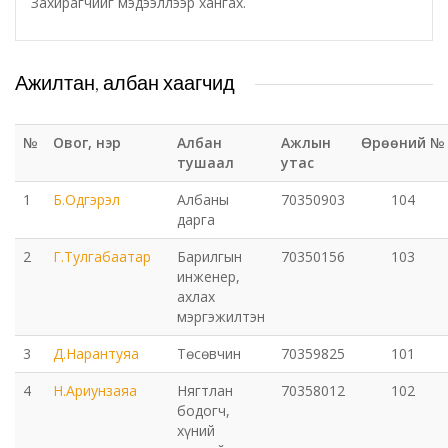
Захирагчийг мэдээллээр хангах.
Татварын газар
Ажилтан, албан хаагчид
Улсын бүртгэлийн хэлтэс
№
Овог, нэр
Албан
Ажлын
Өрөөний №
Ус цаг уур, орчны шинжилгээний төв
тушаал
утас
1
Б.Одгэрэл
Албаны
70350903
104
Хүүхэд, гэр бүлийн хөгжил, хамгааллын газар
дарга
Хөдөлмөр, халамжийн үйлчилгээний газар
2
Г.Тулгабаатар
Барилгын
70350156
103
инженер,
ахлах
Цагдаагийн газар
мэргэжилтэн
3
Д.Нарантуяа
Төсөвчин
70359825
101
Шүүх шинжилгээний хэлтэс
4
Н.Ариунзаяа
Нягтлан
70358012
102
Шүүхийн шийдвэр гүйцэтгэх газар-437 дугаар
бодогч,
хүний
нээлттэй хорих анги