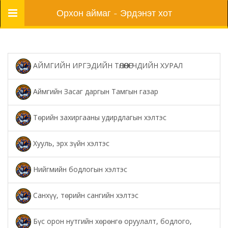
Цэс
Орхон аймаг - Эрдэнэт хот
АЙМГИЙН ИРГЭДИЙН ТӨЛӨӨЛӨГЧДИЙН ХУРАЛ
Аймгийн Засаг даргын Тамгын газар
Төрийн захиргааны удирдлагын хэлтэс
Хууль, эрх зүйн хэлтэс
Нийгмийн бодлогын хэлтэс
Санхүү, төрийн сангийн хэлтэс
Бүс орон нутгийн хөрөнгө оруулалт, бодлого,