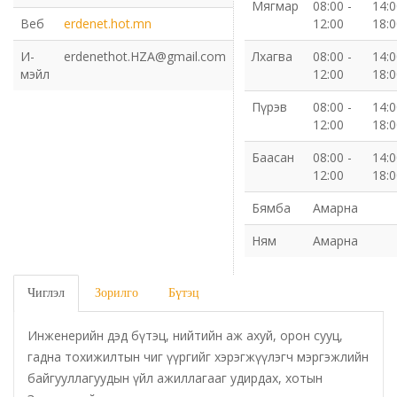
Мягмар
08:00 -
14:0
Веб
erdenet.hot.mn
12:00
18:0
Газрын харилцаа барилга хот байгуулалтын газар
И-
erdenethot.HZA@gmail.com
Лхагва
08:00 -
14:0
мэйл
12:00
18:0
Нийгмийн даатгалын газар
Пүрэв
08:00 -
14:0
Онцгой байдлын газар
12:00
18:0
Баасан
08:00 -
14:0
Орон нутгийн Өмчийн газар
12:00
18:0
Бямба
Амарна
Орхон аймаг дахь Гаалийн газар
Ням
Амарна
Орхон аймгийн Байгаль орчны газар
Чиглэл
Зорилго
Бүтэц
Санхүүгийн хяналт, дотоод аудитын газар
Инженерийн дэд бүтэц, нийтийн аж ахуй, орон сууц,
Стандарт, хэмжил зүйн хэлтэс
гадна тохижилтын чиг үүргийг хэрэгжүүлэгч мэргэжлийн
байгууллагуудын үйл ажиллагааг удирдах, хотын
Статистикийн хэлтэс