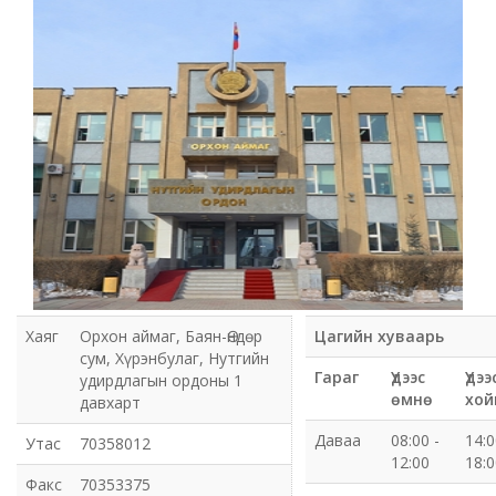
Мэдээлэл холбооны сүлжээ ХХК Орхон аймгийн
газар
Мэдээлэл шуурхай удирдлагын төв
Нийтийн номын сан
Эрдэнэт Булганы цахилгаан түгээх сүлжээ ТӨХК
Эрдэнэт ус, дулаан түгээх сүлжээ ОНӨХК
Бүсийн оношлогоо эмчилгээний төв
Хаяг
Орхон аймаг, Баян-Өндөр
Цагийн хуваарь
сум, Хүрэнбулаг, Нутгийн
Хот тохижуулах газар
Гараг
Үдээс
Үдээ
удирдлагын ордоны 1
өмнө
хой
давхарт
Орхон аймаг Шуудан үйлчилгээний газар
Даваа
08:00 -
14:0
Утас
70358012
12:00
18:0
Биеийн тамир, спортын газар
Факс
70353375