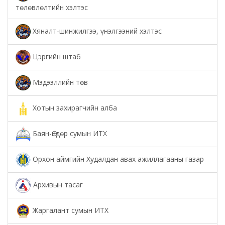
төлөвлөлтийн хэлтэс
Хяналт-шинжилгээ, үнэлгээний хэлтэс
Цэргийн штаб
Мэдээллийн төв
Хотын захирагчийн алба
Баян-Өндөр сумын ИТХ
Орхон аймгийн Худалдан авах ажиллагааны газар
Архивын тасаг
Жаргалант сумын ИТХ