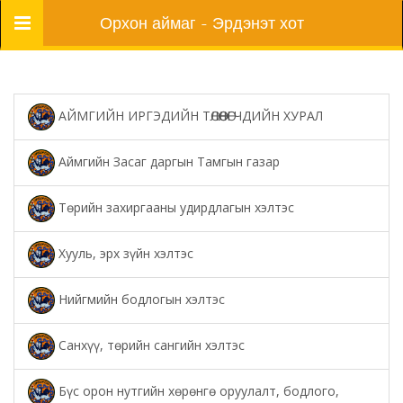
Цэс
Орхон аймаг - Эрдэнэт хот
АЙМГИЙН ИРГЭДИЙН ТӨЛӨӨЛӨГЧДИЙН ХУРАЛ
Аймгийн Засаг даргын Тамгын газар
Төрийн захиргааны удирдлагын хэлтэс
Хууль, эрх зүйн хэлтэс
Нийгмийн бодлогын хэлтэс
Санхүү, төрийн сангийн хэлтэс
Бүс орон нутгийн хөрөнгө оруулалт, бодлого,