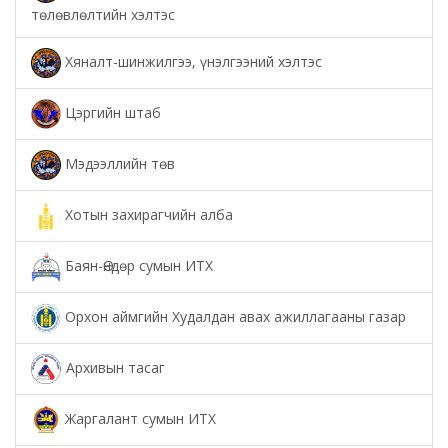
төлөвлөлтийн хэлтэс
Хяналт-шинжилгээ, үнэлгээний хэлтэс
Цэргийн штаб
Мэдээллийн төв
Хотын захирагчийн алба
Баян-Өндөр сумын ИТХ
Орхон аймгийн Худалдан авах ажиллагааны газар
Архивын тасаг
Жаргалант сумын ИТХ