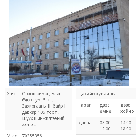
Мэдээлэл холбооны сүлжээ ХХК Орхон аймгийн
газар
Мэдээлэл шуурхай удирдлагын төв
Нийтийн номын сан
Эрдэнэт Булганы цахилгаан түгээх сүлжээ ТӨХК
Эрдэнэт ус, дулаан түгээх сүлжээ ОНӨХК
Бүсийн оношлогоо эмчилгээний төв
Хаяг
Орхон аймаг, Баян-
Цагийн хуваарь
Өндөр сум, Зэст,
Хот тохижуулах газар
Гараг
Үдээс
Үдээс
Захиргааны III байр I
өмнө
хойно
давхар 105 тоот .
Орхон аймаг Шуудан үйлчилгээний газар
Шүүх шинжилгээний
Даваа
08:00 -
14:00 -
хэлтэс
12:00
18:00
Биеийн тамир, спортын газар
Утас
70355356