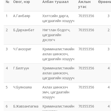
№
Овог, нэр
Албан тушаал
Ажлын
Өрөөн
утас
Эрүүл мэндийн газар
1
А.Ганбаяр
Хэлтсийн дарга,
70355356
3
Авто тээврийн төв
цагдаагийн хошууч
2
Б.Дарханбат
Нягтлан бодогч,
70355356
2
Мал эмнэлгийн газар
цагдаагийн
дэслэгч
Хүнс, хөдөө аж ахуйн газар
3
Ч.Ганзориг
Криминалистикийн
70355356
3
ахлах шинжээч,
Баян-Өндөр сумын ЗДТГ
цагдаагийн хошууч
4
Г.Билгүүн
Криминалистикийн
70355356
4
Жаргалант сумын ЗДТГ
ахлах шинжээч,
цагдаагийн хошууч
Орхон аймгийн Иргэний хэргийн давж заалдах
5
Ч.Буянзаяа
Ахлах шинжээч
70355356
4
шатны шүүх
эмч, цагдаагийн
хошууч
Орхон аймгийн Эрүүгийн хэргийн давж заалдах
6
Б.Жавзанпагма
Криминалистикийн
70355356
4
шатны шүүх