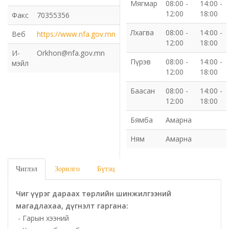
Мягмар
08:00 -
14:00 -
12:00
18:00
Факс
70355356
Газрын харилцаа барилга хот байгуулалтын газар
Лхагва
08:00 -
14:00 -
Веб
https://www.nfa.gov.mn
12:00
18:00
Нийгмийн даатгалын газар
И-
Orkhon@nfa.gov.mn
Пүрэв
08:00 -
14:00 -
мэйл
Онцгой байдлын газар
12:00
18:00
Баасан
08:00 -
14:00 -
Орон нутгийн Өмчийн газар
12:00
18:00
Бямба
Амарна
Орхон аймаг дахь Гаалийн газар
Ням
Амарна
Орхон аймгийн Байгаль орчны газар
Чиглэл
Зорилго
Бүтэц
Санхүүгийн хяналт, дотоод аудитын газар
Чиг үүрэг дараах төрлийн шинжилгээний
Стандарт, хэмжил зүйн хэлтэс
магадлахаа, дүгнэлт гаргана:
- Гарын хээний
Статистикийн хэлтэс