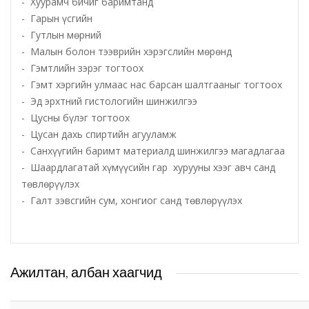
- Хуурамч бичиг баримтанд
- Гарын үсгийн
Татварын газар
- Гутлын мөрний
- Малын болон тээврийн хэрэгслийн мөрөнд
- Гэмтлийн зэрэг тогтоох
Улсын бүртгэлийн хэлтэс
- Гэмт хэргийн улмаас нас барсан шалтгааныг тогтоох
- Эд эрхтний гистологийн шинжилгээ
Ус цаг уур, орчны шинжилгээний төв
- Цусны бүлэг тогтоох
- Цусан дахь спиртийн агууламж
Хүүхэд, гэр бүлийн хөгжил, хамгааллын газар
- Санхүүгийн баримт материалд шинжилгээ магадлагаа
- Шаардлагатай хүмүүсийн гар хурууны хээг авч санд
Хөдөлмөр, халамжийн үйлчилгээний газар
төвлөрүүлэх
- Галт зэвсгийн сум, хонгиог санд төвлөрүүлэх
Цагдаагийн газар
Шүүх шинжилгээний хэлтэс
Ажилтан, албан хаагчид
Шүүхийн шийдвэр гүйцэтгэх газар-437 дугаар
нээлттэй хорих анги