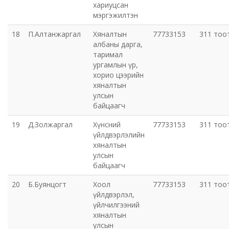
хариуцсан
мэргэжилтэн
18
П.Алтанжаргал
Хяналтын
77733153
311 тоо
албаны дарга,
таримал
ургамлын үр,
хорио цээрийн
хяналтын
улсын
байцаагч
19
Д.Золжаргал
Хүнсний
77733153
311 тоо
үйлдвэрлэлийн
хяналтын
улсын
байцаагч
20
Б.Буянцогт
Хоол
77733153
311 тоо
үйлдвэрлэл,
үйлчилгээний
хяналтын
улсын