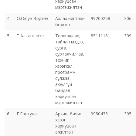
хариуцсан
мэргэжилтэн
Орхон аймаг дахь Захиргааны хэргийн анхан
4
О.Оюун-Эрдэнэ
Ахлах нягтлан
99200268
306
шатны шүүх
бодогч
Орхон аймаг дахь Сум дундын эрүүгийн хэргийн
5
Т.Алтангэрэл
Төлөвлөгөө,
85111181
309
тайлан мэдээ,
анхан шатны шүүх
сургалт
сурталчилгаа,
Хүүхэд залуучуудын театр
техник
хэрэгсэл,
программ
Цэцэрлэгжүүлэлт ногоон байгууламжийн газар
сүлжээ,
аюулгүй
Эрдэнэтийн ДЦС ТӨХК
байдал
хариуцсан
мэргэжилтэн
Сум дундын ойн анги
6
Г.Гантуяа
Архив, бичиг
99804331
305
Музей
хэрэг
хариуцсан
ажилтан
Нийтлэг үйлчилгээний алба