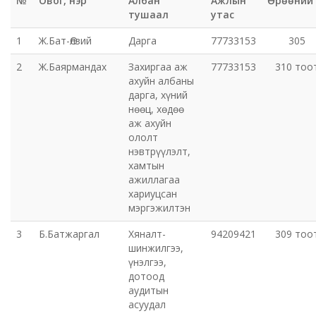
№
Овог, нэр
Албан
Ажлын
Өрөөний
тушаал
утас
Эрүүл мэндийн газар
1
Ж.Бат-Өлзий
Дарга
77733153
305
Авто тээврийн төв
2
Ж.Баярмандах
Захиргаа аж
77733153
310 тоо
ахуйн албаны
Мал эмнэлгийн газар
дарга, хүний
нөөц, хөдөө
аж ахуйн
Хүнс, хөдөө аж ахуйн газар
ололт
нэвтрүүлэлт,
хамтын
Баян-Өндөр сумын ЗДТГ
ажиллагаа
хариуцсан
Жаргалант сумын ЗДТГ
мэргэжилтэн
3
Б.Батжаргал
Хяналт-
94209421
309 тоо
Орхон аймгийн Иргэний хэргийн давж заалдах
шинжилгээ,
шатны шүүх
үнэлгээ,
дотоод
аудитын
Орхон аймгийн Эрүүгийн хэргийн давж заалдах
асуудал
шатны шүүх