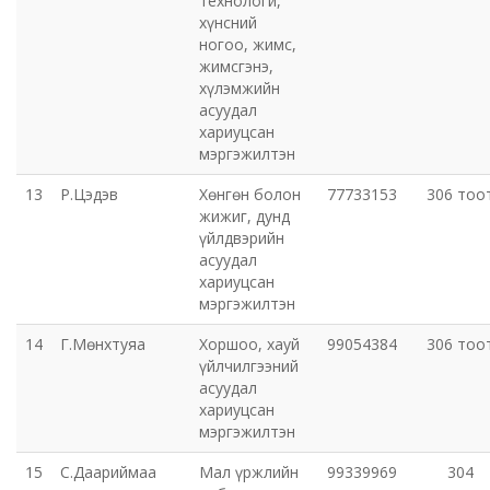
технологи,
хүнсний
ногоо, жимс,
жимсгэнэ,
хүлэмжийн
асуудал
хариуцсан
мэргэжилтэн
13
Р.Цэдэв
Хөнгөн болон
77733153
306 тоо
жижиг, дунд
үйлдвэрийн
асуудал
хариуцсан
мэргэжилтэн
14
Г.Мөнхтуяа
Хоршоо, хауй
99054384
306 тоо
үйлчилгээний
асуудал
хариуцсан
мэргэжилтэн
15
С.Даариймаа
Мал үржлийн
99339969
304