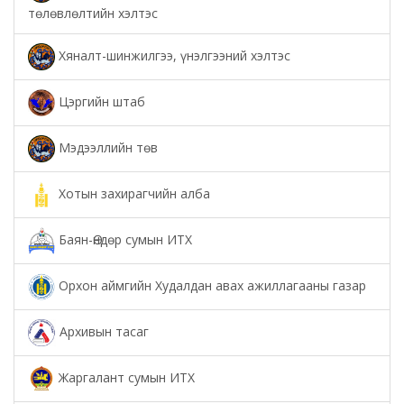
төлөвлөлтийн хэлтэс
Хяналт-шинжилгээ, үнэлгээний хэлтэс
Цэргийн штаб
Мэдээллийн төв
Хотын захирагчийн алба
Баян-Өндөр сумын ИТХ
Орхон аймгийн Худалдан авах ажиллагааны газар
Архивын тасаг
Жаргалант сумын ИТХ