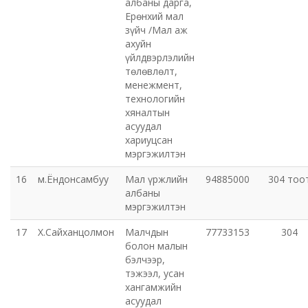
албаны дарга,
Ерөнхий мал
зүйч /Мал аж
ахуйн
үйлдвэрлэлийн
төлөвлөлт,
менежмент,
технологийн
хяналтын
асуудал
хариуцсан
мэргэжилтэн
16
м.Ёндонсамбуу
Мал үржлийн
94885000
304 тоо
албаны
мэргэжилтэн
17
Х.Сайханцолмон
Малчдын
77733153
304
болон малын
бэлчээр,
тэжээл, усан
хангамжийн
асуудал