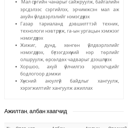
Мал сүргийн чанарыг сайжруулж, байгалийн
эрсдэлээс сэргийлэх, эрчимжсэн мал аж
Татварын газар
ахуйн үйлдвэрлэлийг нэмэгдүүлэх
Газар тариаланд дэвшилттэй техник,
Улсын бүртгэлийн хэлтэс
технологи нэвтрүүлж, га-ын ургацын хэмжээг
нэмэгдүүлэх
Ус цаг уур, орчны шинжилгээний төв
Жижиг, дунд, хөнгөн үйлдвэрлэлийг
нэмэгдүүлэх, бүтээгдэхүүний нэр төрлийг
Хүүхэд, гэр бүлийн хөгжил, хамгааллын газар
олшруулж, өрсөлдөх чадварыг дээшлүүлэх
Хоршоо, ахуй үйлчилгээ эрхлэгчдийг
Хөдөлмөр, халамжийн үйлчилгээний газар
бодлогоор дэмжи
Хүнсний аюулгүй байдлыг хангуулж,
Цагдаагийн газар
хэрэгжилтийг хангуулж ажиллах
Шүүх шинжилгээний хэлтэс
Ажилтан, албан хаагчид
Шүүхийн шийдвэр гүйцэтгэх газар-437 дугаар
нээлттэй хорих анги