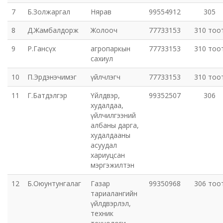
7
Б.Золжаргал
Нярав
99554912
305
Хот байгуулалт, барилга захиалагчийн алба утүг
8
Д.Жамбалдорж
Жолооч
77733153
310 тоо
9
Р.Гансүх
агропаркын
77733153
310 тоо
Сэлэнгэ голын сав газрын захиргаа
сахиул
Орхон аймаг дахь Эрүүл мэндийн даатгалын хэлтэс
10
П.Эрдэнэчимэг
үйлчлэгч
77733153
310 тоо
11
Г.Батдэлгэр
Үйлдвэр,
99352507
306
Эрдэнэт цэцэрлэгт хүрээлэн ашиглалтын өмнөх
худалдаа,
захиргаа
үйлчилгээний
албаны дарга,
худалдааны
Эрдэнэт шинжлэх ухаан, технологийн парк
асуудал
хариуцсан
мэргэжилтэн
12
Б.Оюунтунгалаг
Газар
99350968
306 тоо
тариалангийн
үйлдвэрлэл,
техник