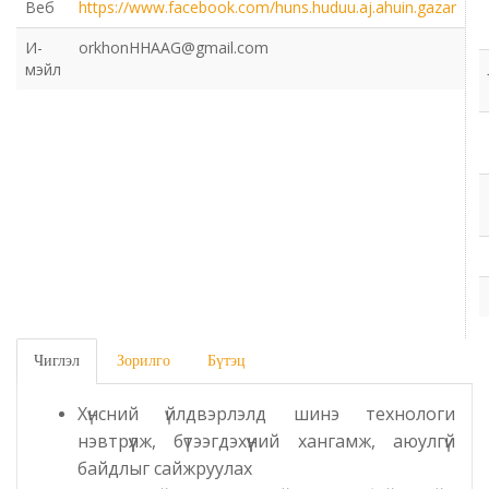
Веб
https://www.facebook.com/huns.huduu.aj.ahuin.gazar
Газрын харилцаа барилга хот байгуулалтын газар
И-
orkhonHHAAG@gmail.com
мэйл
Нийгмийн даатгалын газар
Онцгой байдлын газар
Орон нутгийн Өмчийн газар
Орхон аймаг дахь Гаалийн газар
Орхон аймгийн Байгаль орчны газар
Чиглэл
Зорилго
Бүтэц
Санхүүгийн хяналт, дотоод аудитын газар
Хүнсний үйлдвэрлэлд шинэ технологи
Стандарт, хэмжил зүйн хэлтэс
нэвтрүүлж, бүтээгдэхүүний хангамж, аюулгүй
байдлыг сайжруулах
Статистикийн хэлтэс