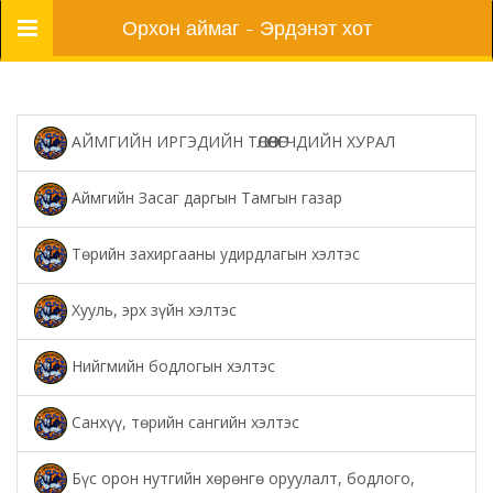
Цэс
Орхон аймаг - Эрдэнэт хот
АЙМГИЙН ИРГЭДИЙН ТӨЛӨӨЛӨГЧДИЙН ХУРАЛ
Аймгийн Засаг даргын Тамгын газар
Төрийн захиргааны удирдлагын хэлтэс
Хууль, эрх зүйн хэлтэс
Нийгмийн бодлогын хэлтэс
Санхүү, төрийн сангийн хэлтэс
Бүс орон нутгийн хөрөнгө оруулалт, бодлого,