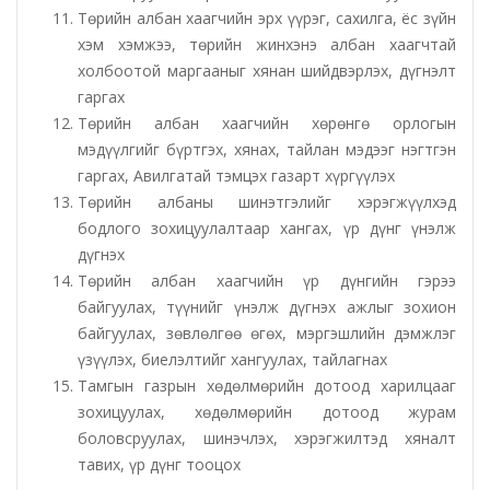
Төрийн албан хаагчийн эрх үүрэг, сахилга, ёс зүйн
хэм хэмжээ, төрийн жинхэнэ албан хаагчтай
холбоотой маргааныг хянан шийдвэрлэх, дүгнэлт
гаргах
Төрийн албан хаагчийн хөрөнгө орлогын
мэдүүлгийг бүртгэх, хянах, тайлан мэдээг нэгтгэн
гаргах, Авилгатай тэмцэх газарт хүргүүлэх
Төрийн албаны шинэтгэлийг хэрэгжүүлхэд
бодлого зохицуулалтаар хангах, үр дүнг үнэлж
дүгнэх
Төрийн албан хаагчийн үр дүнгийн гэрээ
байгуулах, түүнийг үнэлж дүгнэх ажлыг зохион
байгуулах, зөвлөлгөө өгөх, мэргэшлийн дэмжлэг
үзүүлэх, биелэлтийг хангуулах, тайлагнах
Тамгын газрын хөдөлмөрийн дотоод харилцааг
зохицуулах, хөдөлмөрийн дотоод журам
боловсруулах, шинэчлэх, хэрэгжилтэд хяналт
тавих, үр дүнг тооцох