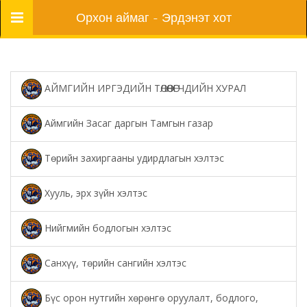
Цэс
Орхон аймаг - Эрдэнэт хот
АЙМГИЙН ИРГЭДИЙН ТӨЛӨӨЛӨГЧДИЙН ХУРАЛ
Аймгийн Засаг даргын Тамгын газар
Төрийн захиргааны удирдлагын хэлтэс
Хууль, эрх зүйн хэлтэс
Нийгмийн бодлогын хэлтэс
Санхүү, төрийн сангийн хэлтэс
Бүс орон нутгийн хөрөнгө оруулалт, бодлого,