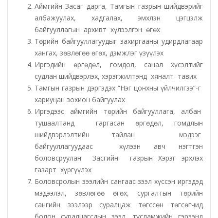
Аймгийн Засаг дарга, Тамгын газрын шийдвэрийг
албажуулах, хадгалах, эмхлэн цэгцэлж
Татварын газар
байгууллагын архивт хүлээлгэн өгөх
Төрийн байгууллагуудыг захиргааны удирдлагаар
Улсын бүртгэлийн хэлтэс
хангах, зөвлөгөө өгөх, дэмжлэг үзүүлэх
Иргэдийн өргөдөл, гомдол, санал хүсэлтийг
Ус цаг уур, орчны шинжилгээний төв
судлан шийдвэрлэх, хэрэгжилтэнд хяналт тавих
Тамгын газрын дэргэдэх “Нэг цонхны үйлчилгээ”-г
Хүүхэд, гэр бүлийн хөгжил, хамгааллын газар
хариуцан зохион байгуулах
Иргэдээс аймгийн төрийн байгууллага, албан
Хөдөлмөр, халамжийн үйлчилгээний газар
тушаалтанд гаргасан өргөдөл, гомдлын
шийдвэрлэлтийн тайлан мэдээг
байгууллагуудаас хүлээн авч нэгтгэн
Цагдаагийн газар
боловсруулан Засгийн газрын Хэрэг эрхлэх
газарт хүргүүлэх
Шүүх шинжилгээний хэлтэс
Боловсролын зээлийн сангаас зээл хүссэн иргэдэд
мэдээлэл, зөвлөгөө өгөх, сургалтын төрийн
Шүүхийн шийдвэр гүйцэтгэх газар-437 дугаар
сангийн зээлээр суралцаж төгссөн төгсөгчид
нээлттэй хорих анги
болон суралцагсдын зээл, тусламжийн гэрээнд