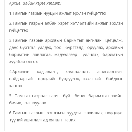
Архив, албан хэрэг хөтлөлт
:
1.Тамгын газрын нууцын ажлыг эрхлэн гүйцэтгэх
2.Тамгын газрын албан хэрэг хөтлөлтийн ажлыг эрхлэн
гүйцэтгэх
3.Тамгын газрын архивын баримтыг ангилан цэгцэлж,
данс бүртгэл үйлдэх, тоо бүртгэлд оруулах, архивын
баримтын лавлагаа, мэдээллээр үйлчлэх, баримтын
хуулбар олгох.
4.Архивын хадгалалт, хамгаалалт, ашиглалтын
найдвартай нөхцлийг бүрдүүлэх, нээлттэй байдлыг
хангах
5. Тамгын газраас гарч буй бичиг баримтын эхийг
бичих, олшруулах.
6.Тамгын газрын хэвлэмэл хуудсыг захиалах, нөөцлөх,
түүний ашиглалтад хяналт тавих