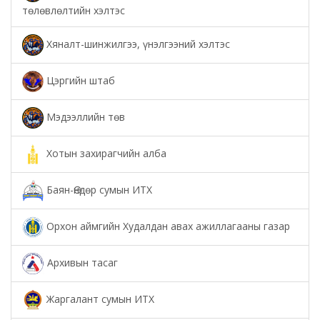
төлөвлөлтийн хэлтэс
Хяналт-шинжилгээ, үнэлгээний хэлтэс
Цэргийн штаб
Мэдээллийн төв
Хотын захирагчийн алба
Баян-Өндөр сумын ИТХ
Орхон аймгийн Худалдан авах ажиллагааны газар
Архивын тасаг
Жаргалант сумын ИТХ