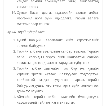
хандах эрхийн зохицуулалт хийх, ашиглалтад
хяналт тавих
Орхон аймаг дахь Захиргааны хэргийн анхан
Сумын Засаг дарга, тэдгээрийн ажлын албыг
шатны шүүх
мэргэжил арга зүйн удирдлага, гарын авлага
материалаар хангах
Орхон аймаг дахь Сум дундын эрүүгийн хэргийн
Хүний нөөцийн удирдлага
:
анхан шатны шүүх
Хүний нөөцийн төлөвлөлт хийх, хэрэгжилтийг
Хүүхэд залуучуудын театр
зохион байгуулах
Төрийн албаны зөвлөлийн салбар зөвлөл, Төрийн
албан хаагчдын мэргэшлийн шалгалтын салбар
Цэцэрлэгжүүлэлт ногоон байгууламжийн газар
комиссын дотоод ажлыг хариуцан гүйцэтгэх
Төрийн албан хаагчийн тоо бүртгэл, хувийн
Эрдэнэтийн ДЦС ТӨХК
хэргийг эрхлэн хөтлөх, баяжуулах, тэдгээртэй
холбоотой мэдээ судалгааг гаргах, төрийн
Сум дундын ойн анги
байгууллагуудад мэргэжил арга зүйн зөвлөлгөө,
дэмжлэг үзүүлэх
Музей
Аймгийн төрийн албан хаагчийн бүрэлдэхүүн,
хөдөлгөөний тайланг нэгтгэн гаргах
Нийтлэг үйлчилгээний алба