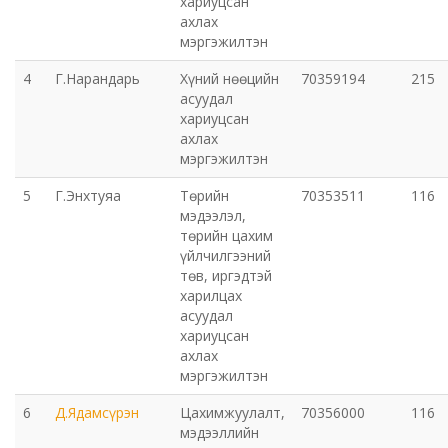
хариуцсан
ахлах
мэргэжилтэн
4
Г.Нарандарь
Хүний нөөцийн
70359194
215
асуудал
хариуцсан
ахлах
мэргэжилтэн
5
Г.Энхтуяа
Төрийн
70353511
116
мэдээлэл,
төрийн цахим
үйлчилгээний
төв, иргэдтэй
харилцах
асуудал
хариуцсан
ахлах
мэргэжилтэн
6
Д.Ядамсүрэн
Цахимжуулалт,
70356000
116
мэдээллийн