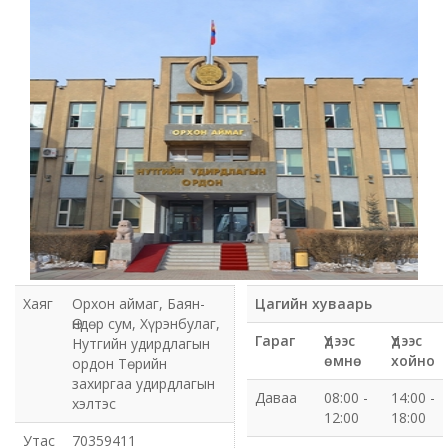
Мэдээлэл холбооны сүлжээ ХХК Орхон аймгийн
газар
Мэдээлэл шуурхай удирдлагын төв
Нийтийн номын сан
Эрдэнэт Булганы цахилгаан түгээх сүлжээ ТӨХК
Эрдэнэт ус, дулаан түгээх сүлжээ ОНӨХК
Бүсийн оношлогоо эмчилгээний төв
Хаяг
Орхон аймаг, Баян-
Цагийн хуваарь
Өндөр сум, Хүрэнбулаг,
Хот тохижуулах газар
Гараг
Үдээс
Үдээс
Нутгийн удирдлагын
өмнө
хойно
ордон Төрийн
Орхон аймаг Шуудан үйлчилгээний газар
захиргаа удирдлагын
Даваа
08:00 -
14:00 -
хэлтэс
12:00
18:00
Биеийн тамир, спортын газар
Утас
70359411