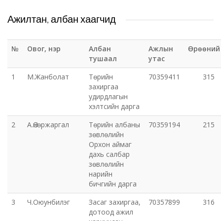
Ажилтан, албан хаагчид
№
Овог, нэр
Албан
Ажлын
Өрөөний
тушаал
утас
1
М.Жанболат
Төрийн
70359411
315
захиргаа
удирдлагын
хэлтсийн дарга
2
А.Өнөржаргал
Төрийн албаны
70359194
215
зөвлөлийн
Орхон аймаг
дахь салбар
зөвлөлийн
нарийн
бичгийн дарга
3
Ч.Оюунбилэг
Засаг захиргаа,
70357899
316
дотоод ажил