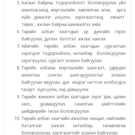
Ажлын байрны тодорхойлолт боловсруулах үйл
ажиллагаанд мэргэшлийн зөвлөлгөө өгөх, арга
Хот байгуулалт, барилга захиалагчийн алба утүг
зүйн дэмжлэг үзүүлэх, хэрэгжилтэнд хяналт
тавих , ажлын байрны шинжилгээ хийх
Сэлэнгэ голын сав газрын захиргаа
Төрийн албан хаагчдын үр дүнгийн гэрээ
байгуулах, дүгнэх бэлтгэл ажлыг хангах
Орхон аймаг дахь Эрүүл мэндийн даатгалын хэлтэс
Аймгийн төрийн албан хаагчдын сургалтын
хэрэгцээг тодорхойлон, хөтөлбөр боловсруулан
хэрэгжүүлэх, сургалт зохион байгуулах.
Эрдэнэт цэцэрлэгт хүрээлэн ашиглалтын өмнөх
Төрийн албаны мэргэшлийн шалгалт, удирдах
захиргаа
ажилтны сонгон шалгаруулалтыг зохион
байгуулан явуулах, дүн мэдээг нэгтгэн холбогдох
Эрдэнэт шинжлэх ухаан, технологийн парк
газарт хүргүүлэх, нэр дэвшүүлэх
Төрийн жинхэнэ албан хаагчдын зэрэг дэв, цалин
хөлс, урамшуулал, сахилгын шийтгэлийн
шийдвэрийн төсөл боловсруулах
Төрийн албан хаагчийн ажиллах нөхцөл, нийгмийн
баталгааг хангах хөтөлбөр, төлөвлөгөө
боловсруулах, хэрэгжилтийг зохион байгуулах