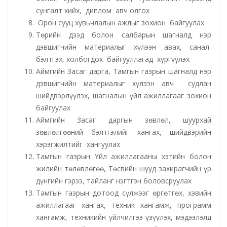
сунгалт хийх, диплом авч олгох
Эрүүл мэндийн газар
Орон сууц хувьчлалын ажлыг зохион байгуулах
Төрийн дээд болон салбарын шагналд нэр
Авто тээврийн төв
дэвшигчийн материалыг хүлээн авах, санал
бэлтгэх, холбогдох байгууллагад хүргүүлэх
Мал эмнэлгийн газар
Аймгийн Засаг дарга, Тамгын газрын шагналд нэр
дэвшигчийн материалыг хүлээн авч судлан
Хүнс, хөдөө аж ахуйн газар
шийдвэрлүүлэх, шагналын үйл ажиллагааг зохион
байгуулах
Баян-Өндөр сумын ЗДТГ
Аймгийн Засаг даргын зөвлөл, шуурхай
зөвлөлгөөний бэлтгэлийг хангах, шийдвэрийн
хэрэгжилтийг хангуулах
Жаргалант сумын ЗДТГ
Тамгын газрын Үйл ажиллагааны хэтийн болон
жилийн төлөвлөгөө, Төсвийн шууд захирагчийн үр
Орхон аймгийн Иргэний хэргийн давж заалдах
дүнгийн гэрээ, тайланг нэгтгэн боловсруулах
шатны шүүх
Тамгын газрын дотоод сүлжээг өргөтгөх, хэвийн
ажиллагааг хангах, техник хангамж, программ
Орхон аймгийн Эрүүгийн хэргийн давж заалдах
хангамж, техникийн үйлчилгээ үзүүлэх, мэдээлэлд
шатны шүүх