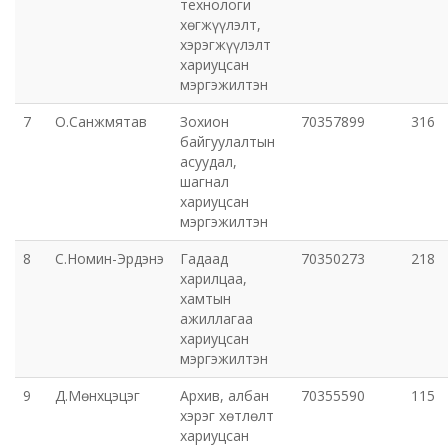
технологи
хөгжүүлэлт,
хэрэгжүүлэлт
хариуцсан
мэргэжилтэн
7
О.Санжмятав
Зохион
70357899
316
байгуулалтын
асуудал,
шагнал
хариуцсан
мэргэжилтэн
8
С.Номин-Эрдэнэ
Гадаад
70350273
218
харилцаа,
хамтын
ажиллагаа
хариуцсан
мэргэжилтэн
9
Д.Мөнхцэцэг
Архив, албан
70355590
115
хэрэг хөтлөлт
хариуцсан