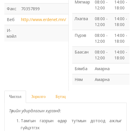
Мягмар
08:00 -
14:00 -
12:00
18:00
Факс
70357899
Газрын харилцаа барилга хот байгуулалтын газар
Лхагва
08:00 -
14:00 -
Веб
http://www.erdenet.mn/
12:00
18:00
Нийгмийн даатгалын газар
И-
Пүрэв
08:00 -
14:00 -
мэйл
Онцгой байдлын газар
12:00
18:00
Баасан
08:00 -
14:00 -
Орон нутгийн Өмчийн газар
12:00
18:00
Бямба
Амарна
Орхон аймаг дахь Гаалийн газар
Ням
Амарна
Орхон аймгийн Байгаль орчны газар
Чиглэл
Зорилго
Бүтэц
Санхүүгийн хяналт, дотоод аудитын газар
Төрийн удирдлагын хүрээнд
:
Стандарт, хэмжил зүйн хэлтэс
Тамгын газрын өдөр тутмын дотоод ажлыг
гүйцэтгэх
Статистикийн хэлтэс