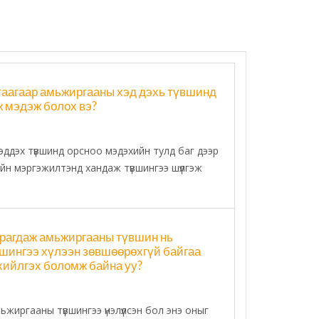
лгаагаар амьжиргааны хэд дэхь түвшинд
ж мэдэж болох вэ?
ддэх түвшинд орсноо мэдэхийн тулд баг дээр
н мэргэжилтэнд хандаж түвшингээ шүүлгэж
рагдаж амьжиргааны түвшин нь
вшингээ хүлээн зөвшөөрөхгүй байгаа
хийлгэх боломж байна уу?
жиргааны түвшингээ үнэлүүлсэн бол энэ оныг