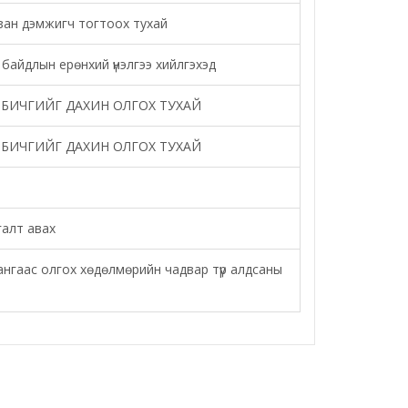
зан дэмжигч тогтоох тухай
байдлын ерөнхий үнэлгээ хийлгэхэд
БИЧГИЙГ ДАХИН ОЛГОХ ТУХАЙ
БИЧГИЙГ ДАХИН ОЛГОХ ТУХАЙ
алт авах
гаас олгох хөдөлмөрийн чадвар түр алдсаны