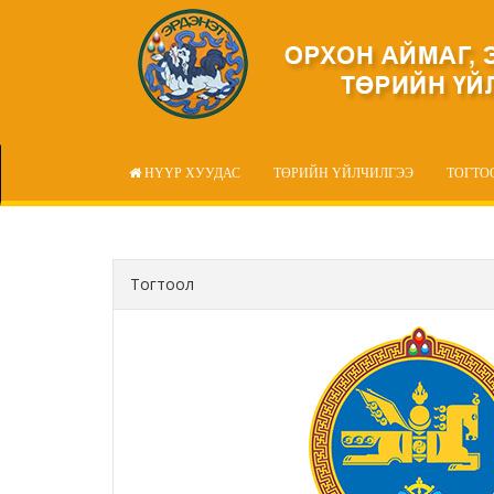
НҮҮР ХУУДАС
ТӨРИЙН ҮЙЛЧИЛГЭЭ
ТОГТО
Тогтоол