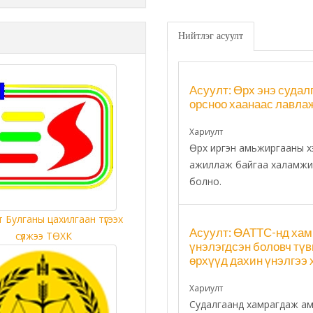
Нийтлэг асуулт
сэн иргэний хуучин гэрээ
нээр газар эзэмших гэрээ
тгэх ажлыг холбогдох хууль,
 харилцаа, барилга, хот
Асуулт: Өрх энэ суда
орсноо хаанаас лавла
ртгэлд бүртгүүлэхийг газар
Хариулт
Өрх иргэн амьжиргааны хэ
ажиллаж байгаа халамжий
болно.
ИГТБАЯР
 Булганы цахилгаан түгээх
Асуулт: ӨАТТС-нд хам
сүлжээ ТӨХК
үнэлэгдсэн боловч тү
өрхүүд дахин үнэлгээ 
Хариулт
Судалгаанд хамрагдаж амь