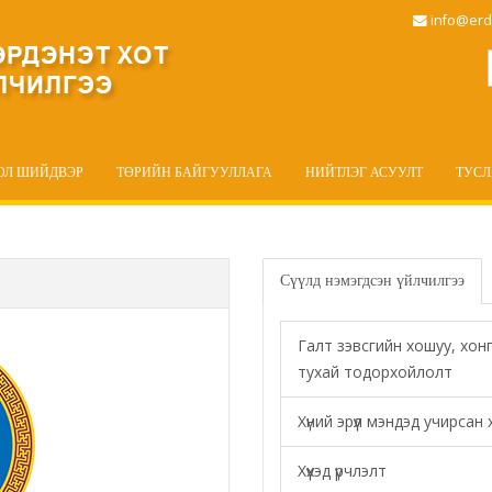
info@erd
ОЛ ШИЙДВЭР
ТӨРИЙН БАЙГУУЛЛАГА
НИЙТЛЭГ АСУУЛТ
ТУС
Сүүлд нэмэгдсэн үйлчилгээ
Галт зэвсгийн хошуу, хон
тухай тодорхойлолт
Хүний эрүүл мэндэд учирса
Хүүхэд үрчлэлт