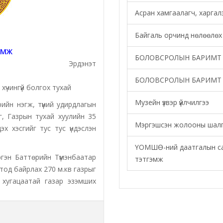
Асран хамгаалагч, харгал
Байгаль орчинд нөлөөлөх 
АМЖ
БОЛОВСРОЛЫН БАРИМТ 
Эрдэнэт
БОЛОВСРОЛЫН БАРИМТ 
 хүчингүй болгох тухай
Музейн үзвэр үйлчилгээ
йн нэгж, түүний удирдлагын
эг, Газрын тухай хуулийн 35
Мэргэшсэн жолооны шалг
дэх хэсгийг тус тус үндэслэн
ҮОМШӨ-ний даатгалын сан
эн Баттөрийн Түмэнбаатар
тэтгэмж
отод байрлах 270 м.кв газрыг
хугацаатай газар эзэмших
дад шилжүүлж байгаатай
 А/829 дүгээр захирамжийг