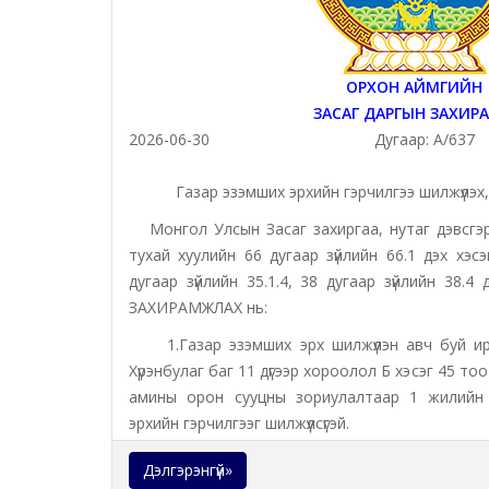
ОРХОН АЙМГИЙН
ЗАСАГ ДАРГЫН ЗАХИР
2026-06-30
Дугаар:
А/637
Газар эзэмших эрхийн гэрчилгээ шилжүүлэх,
Монгол Улсын Засаг захиргаа, нутаг дэвсгэри
тухай хуулийн 66 дугаар зүйлийн 66.1 дэх хэс
дугаар зүйлийн 35.1.4, 38 дугаар зүйлийн 38.4 
ЗАХИРАМЖЛАХ нь:
1.Газар эзэмших эрх шилжүүлэн авч буй ирг
Хүрэнбулаг баг 11 дүгээр хороолол Б хэсэг 45 то
амины орон сууцны зориулалтаар 1 жилийн 
эрхийн гэрчилгээг шилжүүлсүгэй.
2.Газар эзэмших эрхийн гэрчилгээг бус
Дэлгэрэнгүй»
холбогдуулан аймгийн Засаг даргын 2025 оны