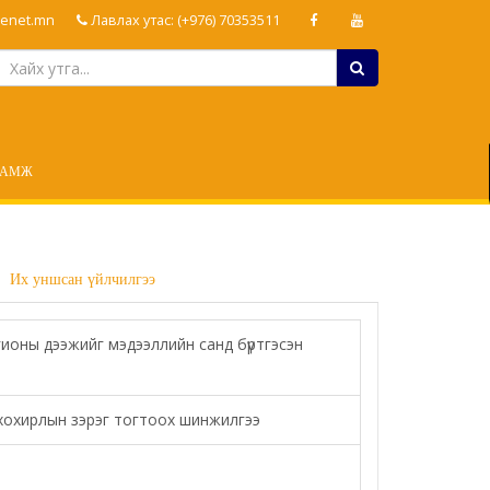
enet.mn
Лавлах утас: (+976) 70353511
ЛАМЖ
Их уншсан үйлчилгээ
гионы дээжийг мэдээллийн санд бүртгэсэн
н хохирлын зэрэг тогтоох шинжилгээ