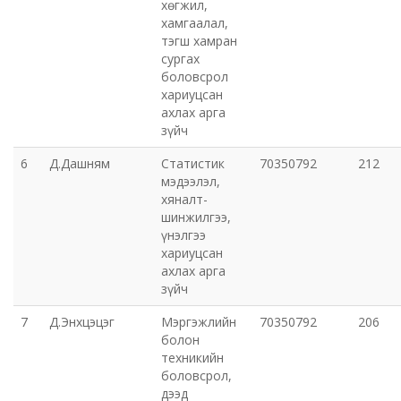
хөгжил,
хамгаалал,
тэгш хамран
сургах
боловсрол
хариуцсан
ахлах арга
зүйч
6
Д.Дашням
Статистик
70350792
212
мэдээлэл,
хяналт-
шинжилгээ,
үнэлгээ
хариуцсан
ахлах арга
зүйч
7
Д.Энхцэцэг
Мэргэжлийн
70350792
206
болон
техникийн
боловсрол,
дээд