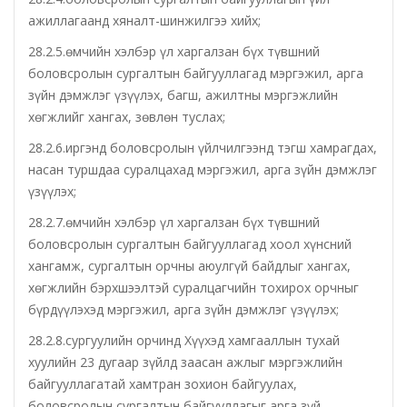
ажиллагаанд хяналт-шинжилгээ хийх;
Эрүүл мэндийн газар
28.2.5.өмчийн хэлбэр үл харгалзан бүх түвшний
боловсролын сургалтын байгууллагад мэргэжил, арга
Авто тээврийн төв
зүйн дэмжлэг үзүүлэх, багш, ажилтны мэргэжлийн
хөгжлийг хангах, зөвлөн туслах;
Мал эмнэлгийн газар
28.2.6.иргэнд боловсролын үйлчилгээнд тэгш хамрагдах,
Хүнс, хөдөө аж ахуйн газар
насан туршдаа суралцахад мэргэжил, арга зүйн дэмжлэг
үзүүлэх;
Баян-Өндөр сумын ЗДТГ
28.2.7.өмчийн хэлбэр үл харгалзан бүх түвшний
боловсролын сургалтын байгууллагад хоол хүнсний
Жаргалант сумын ЗДТГ
хангамж, сургалтын орчны аюулгүй байдлыг хангах,
хөгжлийн бэрхшээлтэй суралцагчийн тохирох орчныг
Орхон аймгийн Иргэний хэргийн давж заалдах
бүрдүүлэхэд мэргэжил, арга зүйн дэмжлэг үзүүлэх;
шатны шүүх
28.2.8.сургуулийн орчинд Хүүхэд хамгааллын тухай
хуулийн 23 дугаар зүйлд заасан ажлыг мэргэжлийн
Орхон аймгийн Эрүүгийн хэргийн давж заалдах
байгууллагатай хамтран зохион байгуулах,
шатны шүүх
боловсролын сургалтын байгууллагыг арга зүй,