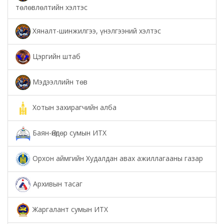
төлөвлөлтийн хэлтэс
Хяналт-шинжилгээ, үнэлгээний хэлтэс
Цэргийн штаб
Мэдээллийн төв
Хотын захирагчийн алба
Баян-Өндөр сумын ИТХ
Орхон аймгийн Худалдан авах ажиллагааны газар
Архивын тасаг
Жаргалант сумын ИТХ