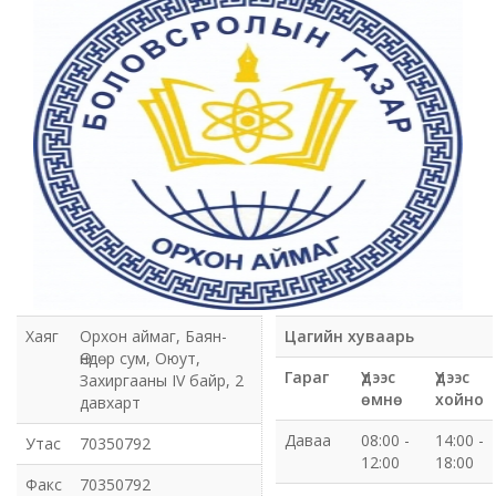
Мэдээлэл холбооны сүлжээ ХХК Орхон аймгийн
газар
Мэдээлэл шуурхай удирдлагын төв
Нийтийн номын сан
Эрдэнэт Булганы цахилгаан түгээх сүлжээ ТӨХК
Эрдэнэт ус, дулаан түгээх сүлжээ ОНӨХК
Бүсийн оношлогоо эмчилгээний төв
Хаяг
Орхон аймаг, Баян-
Цагийн хуваарь
Өндөр сум, Оюут,
Хот тохижуулах газар
Гараг
Үдээс
Үдээс
Захиргааны IV байр, 2
өмнө
хойно
давхарт
Орхон аймаг Шуудан үйлчилгээний газар
Даваа
08:00 -
14:00 -
Утас
70350792
12:00
18:00
Биеийн тамир, спортын газар
Факс
70350792