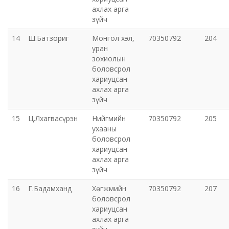
ахлах арга
зүйч
14
Ш.Батзориг
Монгол хэл,
70350792
204
уран
зохиолын
боловсрол
хариуцсан
ахлах арга
зүйч
15
Ц.Лхагвасүрэн
Нийгмийн
70350792
205
ухааны
боловсрол
хариуцсан
ахлах арга
зүйч
16
Г.Бадамханд
Хөгжмийн
70350792
207
боловсрол
хариуцсан
ахлах арга