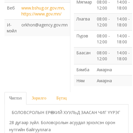
Мягмар
08:00 -
14:00 -
Веб
www.bshug.or.gov.mn,
12:00
18:00
Газрын харилцаа барилга хот байгуулалтын газар
https://www.gov.mn/
Лхагва
08:00 -
14:00 -
И-
orkhon@agency.gov.mn
12:00
18:00
Нийгмийн даатгалын газар
мэйл
Пүрэв
08:00 -
14:00 -
Онцгой байдлын газар
12:00
18:00
Баасан
08:00 -
14:00 -
Орон нутгийн Өмчийн газар
12:00
18:00
Бямба
Амарна
Орхон аймаг дахь Гаалийн газар
Ням
Амарна
Орхон аймгийн Байгаль орчны газар
Чиглэл
Зорилго
Бүтэц
Санхүүгийн хяналт, дотоод аудитын газар
БОЛОВСРОЛЫН ЕРӨНХИЙ ХУУЛЬД ЗААСАН ЧИГ ҮҮРЭГ
Стандарт, хэмжил зүйн хэлтэс
28 дугаар зүйл. Боловсролын асуудал эрхэлсэн орон
нутгийн байгууллага
Статистикийн хэлтэс