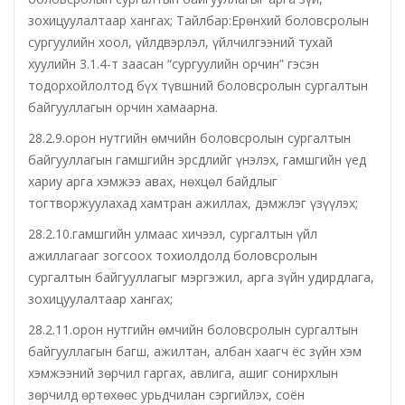
зохицуулалтаар хангах; Тайлбар:Ерөнхий боловсролын
Орхон аймаг дахь Захиргааны хэргийн анхан
сургуулийн хоол, үйлдвэрлэл, үйлчилгээний тухай
шатны шүүх
хуулийн 3.1.4-т заасан “сургуулийн орчин” гэсэн
тодорхойлолтод бүх түвшний боловсролын сургалтын
Орхон аймаг дахь Сум дундын эрүүгийн хэргийн
байгууллагын орчин хамаарна.
анхан шатны шүүх
28.2.9.орон нутгийн өмчийн боловсролын сургалтын
байгууллагын гамшгийн эрсдлийг үнэлэх, гамшгийн үед
Хүүхэд залуучуудын театр
хариу арга хэмжээ авах, нөхцөл байдлыг
тогтворжуулахад хамтран ажиллах, дэмжлэг үзүүлэх;
Цэцэрлэгжүүлэлт ногоон байгууламжийн газар
28.2.10.гамшгийн улмаас хичээл, сургалтын үйл
ажиллагааг зогсоох тохиолдолд боловсролын
Эрдэнэтийн ДЦС ТӨХК
сургалтын байгууллагыг мэргэжил, арга зүйн удирдлага,
зохицуулалтаар хангах;
Сум дундын ойн анги
28.2.11.орон нутгийн өмчийн боловсролын сургалтын
байгууллагын багш, ажилтан, албан хаагч ёс зүйн хэм
Музей
хэмжээний зөрчил гаргах, авлига, ашиг сонирхлын
зөрчилд өртөхөөс урьдчилан сэргийлэх, соён
Нийтлэг үйлчилгээний алба