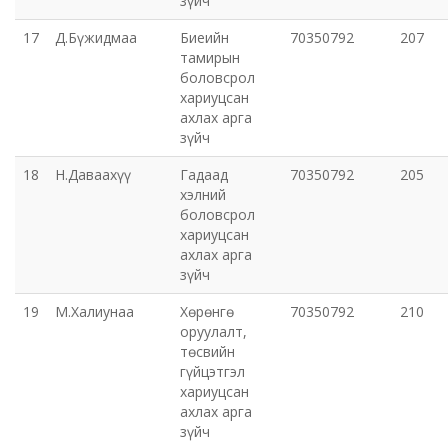
зүйч
17
Д.Бүжидмаа
Биеийн
70350792
207
тамирын
боловсрол
хариуцсан
ахлах арга
зүйч
18
Н.Даваахүү
Гадаад
70350792
205
хэлний
боловсрол
хариуцсан
ахлах арга
зүйч
19
М.Халиунаа
Хөрөнгө
70350792
210
оруулалт,
төсвийн
гүйцэтгэл
хариуцсан
ахлах арга
зүйч