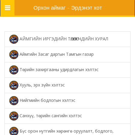
Цэс
Орхон аймаг - Эрдэнэт хот
АЙМГИЙН ИРГЭДИЙН ТӨЛӨӨЛӨГЧДИЙН ХУРАЛ
Аймгийн Засаг даргын Тамгын газар
Төрийн захиргааны удирдлагын хэлтэс
Хууль, эрх зүйн хэлтэс
Нийгмийн бодлогын хэлтэс
Санхүү, төрийн сангийн хэлтэс
Бүс орон нутгийн хөрөнгө оруулалт, бодлого,