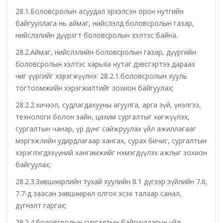
28.1.Боловсролын асуудал эрхэлсэн орон нутгийн
байгууллага нь аймаг, нийслэлд боловсролын газар,
Татварын газар
нийслэлийн дүүрэгт боловсролын хэлтэс байна.
Улсын бүртгэлийн хэлтэс
28.2.Аймаг, нийслэлийн боловсролын газар, дүүргийн
боловсролын хэлтэс харьяа нутаг дэвсгэртээ дараах
Ус цаг уур, орчны шинжилгээний төв
чиг үүргийг хэрэгжүүлнэ: 28.2.1.боловсролын хууль
тогтоомжийн хэрэгжилтийг зохион байгуулах;
Хүүхэд, гэр бүлийн хөгжил, хамгааллын газар
28.2.2.хичээл, судлагдахууны агуулга, арга зүй, үнэлгээ,
технологи болон зайн, цахим сургалтыг хөгжүүлэх,
Хөдөлмөр, халамжийн үйлчилгээний газар
сургалтын чанар, үр дүнг сайжруулах үйл ажиллагааг
мэргэжлийн удирдлагаар хангах, сурах бичиг, сургалтын
Цагдаагийн газар
хэрэглэгдэхүүний хангамжийг нэмэгдүүлэх ажлыг зохион
байгуулах;
Шүүх шинжилгээний хэлтэс
28.2.3.Зөвшөөрлийн тухай хуулийн 8.1 дүгээр зүйлийн 7.6,
7.7-д заасан зөвшөөрөл олгох эсэх талаар санал,
Шүүхийн шийдвэр гүйцэтгэх газар-437 дугаар
дүгнэлт гаргах;
нээлттэй хорих анги
28.2.4.боловсролын сургалтын байгууллагын үйл