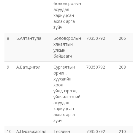
боловсролын
асуудал
хариүцсан
ахлах арга
зүйч
8
Б.Алтантуяа
Боловсролын
70350792
206
хяналтын
улсын
байцаагч
9
А.Батцэнгэл
Сургалтын
70350792
208
орчин,
хүүхдийн
хоол
үйлдвэрлэл,
үйлчилгээний
асуудал
хариуцсан
ахлах арга
зүйч
10
А.Пүрэвжаргал
Төсвийн
70350792
210