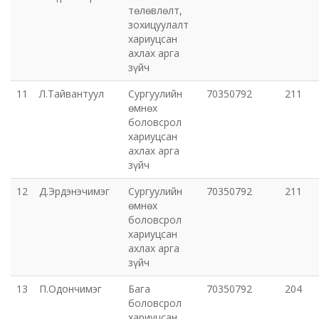
төлөвлөлт,
зохицуулалт
хариуцсан
ахлах арга
зүйч
11
Л.Тайвантуул
Сургуулийн
70350792
211
өмнөх
боловсрол
хариуцсан
ахлах арга
зүйч
12
Д.Эрдэнэчимэг
Сургуулийн
70350792
211
өмнөх
боловсрол
хариуцсан
ахлах арга
зүйч
13
П.Одончимэг
Бага
70350792
204
боловсрол
хариуцсан