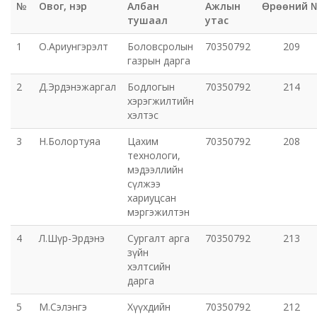
№
Овог, нэр
Албан
Ажлын
Өрөөний 
тушаал
утас
1
О.Ариунгэрэлт
Боловсролын
70350792
209
газрын дарга
2
Д.Эрдэнэжаргал
Бодлогын
70350792
214
хэрэгжилтийн
хэлтэс
3
Н.Болортуяа
Цахим
70350792
208
технологи,
мэдээллийн
сүлжээ
хариуцсан
мэргэжилтэн
4
Л.Шүр-Эрдэнэ
Сургалт арга
70350792
213
зүйн
хэлтсийн
дарга
5
М.Сэлэнгэ
Хүүхдийн
70350792
212