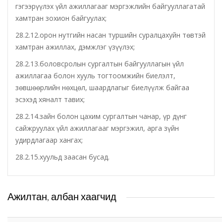
гэгээрүүлэх үйл ажиллагааг мэргэжлийн байгууллагатай
хамтран зохион байгуулах;
Хот байгуулалт, барилга захиалагчийн алба утүг
28.2.12.орон нутгийн насан туршийн суралцахуйн төвтэй
хамтран ажиллах, дэмжлэг үзүүлэх;
Сэлэнгэ голын сав газрын захиргаа
28.2.13.боловсролын сургалтын байгууллагын үйл
Орхон аймаг дахь Эрүүл мэндийн даатгалын хэлтэс
ажиллагаа болон хууль тогтоомжийн биелэлт,
зөвшөөрлийн нөхцөл, шаардлагыг биелүүлж байгаа
эсэхэд хяналт тавих;
Эрдэнэт цэцэрлэгт хүрээлэн ашиглалтын өмнөх
захиргаа
28.2.14.зайн болон цахим сургалтын чанар, үр дүнг
сайжруулах үйл ажиллагааг мэргэжил, арга зүйн
Эрдэнэт шинжлэх ухаан, технологийн парк
удирдлагаар хангах;
28.2.15.хуульд заасан бусад.
Ажилтан, албан хаагчид