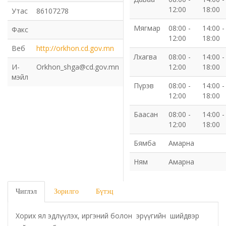
12:00
18:00
Утас
86107278
Газрын харилцаа барилга хот байгуулалтын газар
Мягмар
08:00 -
14:00 -
Факс
12:00
18:00
Нийгмийн даатгалын газар
Веб
http://orkhon.cd.gov.mn
Лхагва
08:00 -
14:00 -
И-
Orkhon_shga@cd.gov.mn
12:00
18:00
Онцгой байдлын газар
мэйл
Пүрэв
08:00 -
14:00 -
12:00
18:00
Орон нутгийн Өмчийн газар
Баасан
08:00 -
14:00 -
Орхон аймаг дахь Гаалийн газар
12:00
18:00
Бямба
Амарна
Орхон аймгийн Байгаль орчны газар
Ням
Амарна
Санхүүгийн хяналт, дотоод аудитын газар
Чиглэл
Зорилго
Бүтэц
Стандарт, хэмжил зүйн хэлтэс
Хорих ял эдлүүлэх, иргэний болон эрүүгийн шийдвэр
Статистикийн хэлтэс