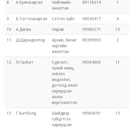
8
А.Буянжаргал
Нийгмийн
89118214
1
ажилтан
Орхон аймаг дахь Захиргааны хэргийн анхан
9
Б.Тогтохжаргал
Сэтгэл зүйч
99043417
4
шатны шүүх
10
А.Дагва
Нярав
99980371
13
Орхон аймаг дахь Сум дундын эрүүгийн хэргийн
11
Д.Цэрэндолгор
Архив, бичиг
89359993
2
анхан шатны шүүх
хэргийн
ажилтан
Хүүхэд залуучуудын театр
12
Л.Ганбат
Сургалт,
99594000
11
хүний нөөц,
Цэцэрлэгжүүлэлт ногоон байгууламжийн газар
хэвлэл
мэдээлэл,
Эрдэнэтийн ДЦС ТӨХК
дотоод ажил
хариуцсан
ахлах
Сум дундын ойн анги
мэргэжилтэн
13
Г.Батболд
Шийдвэр
99964191
13
Музей
гүйцэтгэл
хариуцсан
Нийтлэг үйлчилгээний алба