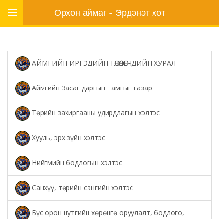
Цэс
Орхон аймаг - Эрдэнэт хот
АЙМГИЙН ИРГЭДИЙН ТӨЛӨӨЛӨГЧДИЙН ХУРАЛ
Аймгийн Засаг даргын Тамгын газар
Төрийн захиргааны удирдлагын хэлтэс
Хууль, эрх зүйн хэлтэс
Нийгмийн бодлогын хэлтэс
Санхүү, төрийн сангийн хэлтэс
Бүс орон нутгийн хөрөнгө оруулалт, бодлого,