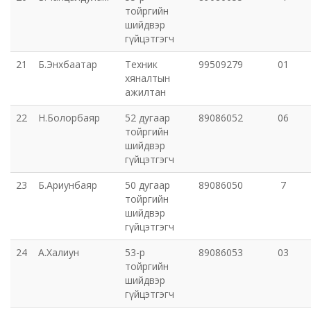
тойргийн
шийдвэр
гүйцэтгэгч
21
Б.Энхбаатар
Техник
99509279
01
хяналтын
ажилтан
22
Н.Болорбаяр
52 дугаар
89086052
06
тойргийн
шийдвэр
гүйцэтгэгч
23
Б.Ариунбаяр
50 дугаар
89086050
7
тойргийн
шийдвэр
гүйцэтгэгч
24
А.Халиун
53-р
89086053
03
тойргийн
шийдвэр
гүйцэтгэгч