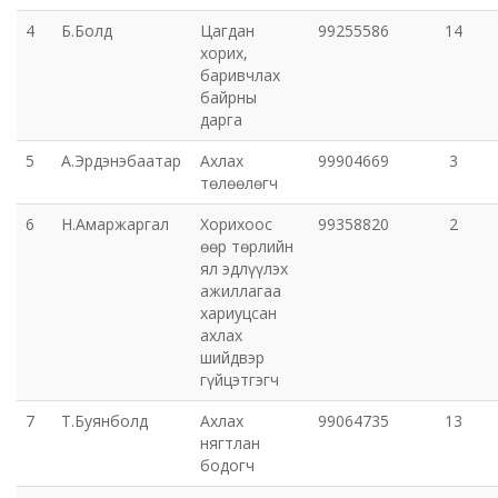
4
Б.Болд
Цагдан
99255586
14
Эрүүл мэндийн газар
хорих,
баривчлах
Авто тээврийн төв
байрны
дарга
Мал эмнэлгийн газар
5
А.Эрдэнэбаатар
Ахлах
99904669
3
төлөөлөгч
Хүнс, хөдөө аж ахуйн газар
6
Н.Амаржаргал
Хорихоос
99358820
2
өөр төрлийн
Баян-Өндөр сумын ЗДТГ
ял эдлүүлэх
ажиллагаа
хариуцсан
Жаргалант сумын ЗДТГ
ахлах
шийдвэр
Орхон аймгийн Иргэний хэргийн давж заалдах
гүйцэтгэгч
шатны шүүх
7
Т.Буянболд
Ахлах
99064735
13
нягтлан
Орхон аймгийн Эрүүгийн хэргийн давж заалдах
бодогч
шатны шүүх