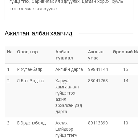
гүйцэтгэх, баривчлах ял эдлүүлэх, цагдан хорих, хууль
тогтоомж хэрэгжүүлэх.
Татварын газар
Улсын бүртгэлийн хэлтэс
Ажилтан, албан хаагчид
Ус цаг уур, орчны шинжилгээний төв
№
Овог, нэр
Албан
Ажлын
Өрөөний 
тушаал
утас
Хүүхэд, гэр бүлийн хөгжил, хамгааллын газар
1
Р.Ууганбаяр
Ангийн дарга
99841144
15
Хөдөлмөр, халамжийн үйлчилгээний газар
2
Л.Бат-Эрдэнэ
Харуул
88041768
14
хамгаалалт
гүйцэтгэх
Цагдаагийн газар
ажил
эрхэлсэн дэд
Шүүх шинжилгээний хэлтэс
дарга
3
Б.Эрдэнэболд
Ахлах
89113390
10
Шүүхийн шийдвэр гүйцэтгэх газар-437 дугаар
шийдвэр
нээлттэй хорих анги
гүйцэтгэгч