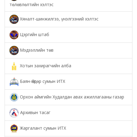
төлөвлөлтийн хэлтэс
Хяналт-шинжилгээ, үнэлгээний хэлтэс
Цэргийн штаб
Мэдээллийн төв
Хотын захирагчийн алба
Баян-Өндөр сумын ИТХ
Орхон аймгийн Худалдан авах ажиллагааны газар
Архивын тасаг
Жаргалант сумын ИТХ