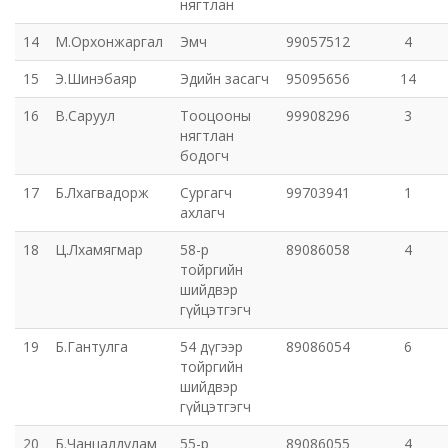
нягтлан
14
М.Орхонжаргал
Эмч
99057512
4
Хот байгуулалт, барилга захиалагчийн алба утүг
15
Э.Шинэбаяр
Эдийн засагч
95095656
14
Сэлэнгэ голын сав газрын захиргаа
16
В.Саруул
Тооцооны
99908296
3
нягтлан
Орхон аймаг дахь Эрүүл мэндийн даатгалын хэлтэс
бодогч
17
Б.Лхагвадорж
Сургагч
99703941
1
Эрдэнэт цэцэрлэгт хүрээлэн ашиглалтын өмнөх
ахлагч
захиргаа
18
Ц.Лхамягмар
58-р
89086058
4
тойргийн
Эрдэнэт шинжлэх ухаан, технологийн парк
шийдвэр
гүйцэтгэгч
19
Б.Гантулга
54 дүгээр
89086054
6
тойргийн
шийдвэр
гүйцэтгэгч
20
Б.Чанцалдулам
55-р
89086055
4