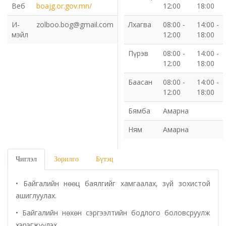
Веб
boajg.or.gov.mn/
12:00
18:00
Газрын харилцаа барилга хот байгуулалтын газар
И-
zolboo.bog@gmail.com
Лхагва
08:00 -
14:00 -
мэйл
12:00
18:00
Нийгмийн даатгалын газар
Пүрэв
08:00 -
14:00 -
12:00
18:00
Онцгой байдлын газар
Баасан
08:00 -
14:00 -
12:00
18:00
Орон нутгийн Өмчийн газар
Бямба
Амарна
Орхон аймаг дахь Гаалийн газар
Ням
Амарна
Орхон аймгийн Байгаль орчны газар
Чиглэл
Зорилго
Бүтэц
Санхүүгийн хяналт, дотоод аудитын газар
• Байгалийн нөөц баялгийг хамгаалах, зүй зохистой
ашиглуулах.
Стандарт, хэмжил зүйн хэлтэс
• Байгалийн нөхөн сэргээлтийн бодлого боловсруулж
хэрэгжүүлэх.
Статистикийн хэлтэс