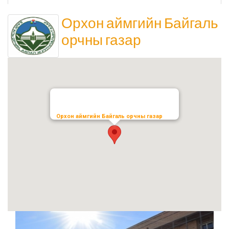
Төрийн аудитын газар
Орхон аймгийн Байгаль
орчны газар
Соёл урлагийн газар
Орхон аймаг дахь Сум дундын иргэний хэргийн
анхан шатны шүүх
Орхон аймаг дахь Шүүхийн тамгын газар
Орхон аймгийн Байгаль орчны газар
БОЛОВСРОЛ, ШИНЖЛЭХ УХААНЫ ЯАМНЫ ХАРЬЯА
ОРХОН АЙМАГ ДАХЬ ХӨДӨӨ АЖ АХУЙН МЭРГЭЖЛИЙН
СУРГАЛТ ҮЙЛДВЭРЛЭЛИЙН ТӨВ
Мэргэжлийн сургалт, үйлдвэрлэлийн төв
Боловсролын газар