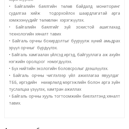
• Байгалийн баялгийн төлөв байдалд мониторинг
судалгаа хийж тодорхойлох шаардлагатай арга
Татварын газар
хэмжээнүүдийг төлөвлөн хэрэгжүүлэх.
• Байгалийн баялгийг зүй зохистой ашиглахад
Улсын бүртгэлийн хэлтэс
технологийн хяналт тавих
• Байгаль орчны бохирдолтыг бууруулж хүний амьдрах
Ус цаг уур, орчны шинжилгээний төв
эрүүл орчныг бүрдүүлэх.
• Байгаль хамгаалах үйлсэд иргэд, байгууллага аж ахуйн
Хүүхэд, гэр бүлийн хөгжил, хамгааллын газар
нэгжийн оролцоог нэмэгдүүлэх.
• Бүх нийтийн экологийн боловсролыг дээшлүүлэх.
Хөдөлмөр, халамжийн үйлчилгээний газар
• Байгаль орчны чиглэлээр үйл ажиллагаа явуулдаг
ТББ, иргэдийн нөхөрлөлд мэргэжлийн болон арга зүйн
Цагдаагийн газар
туслалцаа үзүүлэх, хамтран ажиллах
• Байгаль орчны хууль тогтоомжийн биелэлтэнд хяналт
Шүүх шинжилгээний хэлтэс
тавих.
Шүүхийн шийдвэр гүйцэтгэх газар-437 дугаар
нээлттэй хорих анги