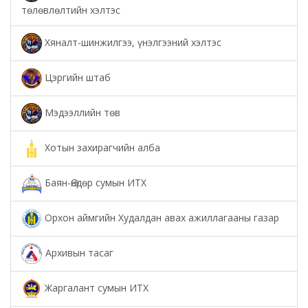
төлөвлөлтийн хэлтэс
Хяналт-шинжилгээ, үнэлгээний хэлтэс
Цэргийн штаб
Мэдээллийн төв
Хотын захирагчийн алба
Баян-Өндөр сумын ИТХ
Орхон аймгийн Худалдан авах ажиллагааны газар
Архивын тасаг
Жаргалант сумын ИТХ