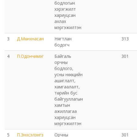
бодлогын
хэрэгжилт
Орхон аймаг дахь Захиргааны хэргийн анхан
хариуцсан
шатны шүүх
ахлах
мэргэжилтэн
Орхон аймаг дахь Сум дундын эрүүгийн хэргийн
3
Д.Мөнхнасан
Нягтлан
313
анхан шатны шүүх
бодогч
4
П.Одончимэг
Байгаль
301
Хүүхэд залуучуудын театр
орчны
бодлого,
Цэцэрлэгжүүлэлт ногоон байгууламжийн газар
усны нөөцийн
ашиглалт,
хамгаалалт,
Эрдэнэтийн ДЦС ТӨХК
төрийн бус
байгууллагын
хамтын
Сум дундын ойн анги
ажиллагаа
хариуцсан
Музей
мэргэжилтэн
5
П.Энхсэлэнгэ
Орчны
301
Нийтлэг үйлчилгээний алба