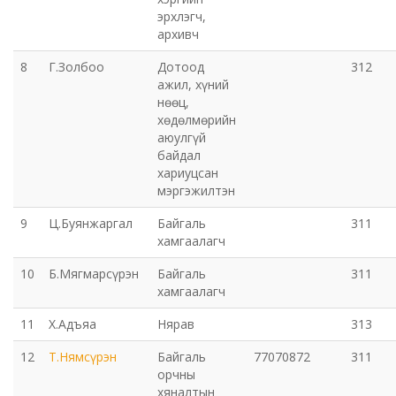
эрхлэгч,
архивч
8
Г.Золбоо
Дотоод
312
ажил, хүний
нөөц,
хөдөлмөрийн
аюулгүй
байдал
хариуцсан
мэргэжилтэн
9
Ц.Буянжаргал
Байгаль
311
хамгаалагч
10
Б.Мягмарсүрэн
Байгаль
311
хамгаалагч
11
Х.Адъяа
Нярав
313
12
Т.Нямсүрэн
Байгаль
77070872
311
орчны
хяналтын