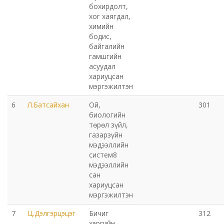
бохирдолт,
хог хаягдал,
Хот байгуулалт, барилга захиалагчийн алба утүг
химийн
бодис,
байгалийн
Сэлэнгэ голын сав газрын захиргаа
гамшгийн
асуудал
Орхон аймаг дахь Эрүүл мэндийн даатгалын хэлтэс
хариуцсан
мэргэжилтэн
Эрдэнэт цэцэрлэгт хүрээлэн ашиглалтын өмнөх
6
Л.Батсайхан
Ой,
301
биологийн
захиргаа
төрөл зүйл,
газарзүйн
Эрдэнэт шинжлэх ухаан, технологийн парк
мэдээллийн
систем8
мэдээллийн
сан
хариуцсан
мэргэжилтэн
7
Ц.Дэлгэрцэцэг
Бичиг
312
хэргийн