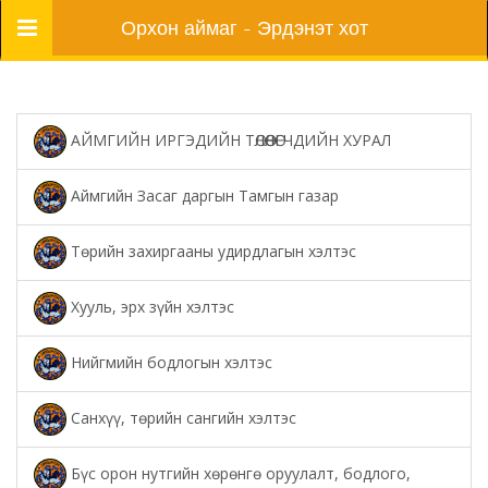
Цэс
Орхон аймаг - Эрдэнэт хот
АЙМГИЙН ИРГЭДИЙН ТӨЛӨӨЛӨГЧДИЙН ХУРАЛ
Аймгийн Засаг даргын Тамгын газар
Төрийн захиргааны удирдлагын хэлтэс
Хууль, эрх зүйн хэлтэс
Нийгмийн бодлогын хэлтэс
Санхүү, төрийн сангийн хэлтэс
Бүс орон нутгийн хөрөнгө оруулалт, бодлого,