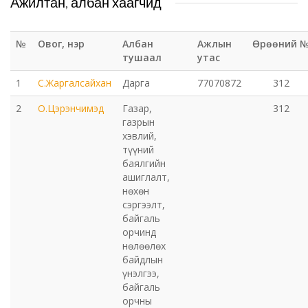
Ажилтан, албан хаагчид
Эрүүл мэндийн газар
№
Овог, нэр
Албан
Ажлын
Өрөөний 
тушаал
утас
Авто тээврийн төв
1
С.Жаргалсайхан
Дарга
77070872
312
Мал эмнэлгийн газар
2
О.Цэрэнчимэд
Газар,
312
газрын
Хүнс, хөдөө аж ахуйн газар
хэвлий,
түүний
Баян-Өндөр сумын ЗДТГ
баялгийн
ашиглалт,
нөхөн
Жаргалант сумын ЗДТГ
сэргээлт,
байгаль
орчинд
Орхон аймгийн Иргэний хэргийн давж заалдах
нөлөөлөх
шатны шүүх
байдлын
үнэлгээ,
Орхон аймгийн Эрүүгийн хэргийн давж заалдах
байгаль
орчны
шатны шүүх