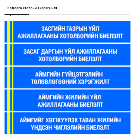
Бодлого хөтөлбөрийн хэрэгжилт