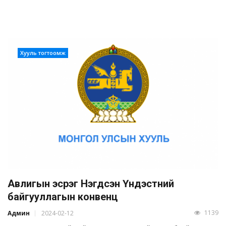
Хууль тогтоомж
Авлигын эсрэг Нэгдсэн Үндэстний
байгууллагын конвенц
1139
Админ
2024-02-12