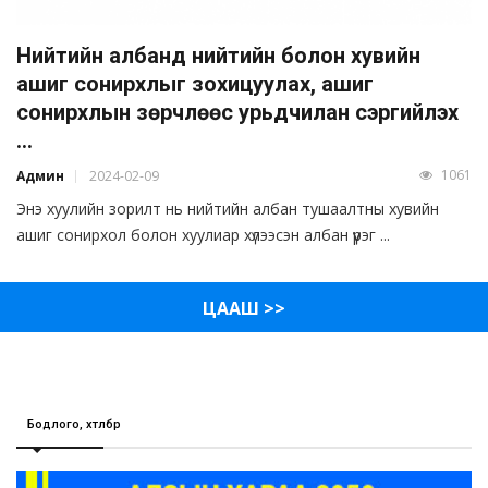
Нийтийн албанд нийтийн болон хувийн
ашиг сонирхлыг зохицуулах, ашиг
сонирхлын зөрчлөөс урьдчилан сэргийлэх
...
1061
Админ
2024-02-09
Энэ хуулийн зорилт нь нийтийн албан тушаалтны хувийн
ашиг сонирхол болон хуулиар хүлээсэн албан үүрэг ...
ЦААШ >>
Бодлого, хөтөлбөр