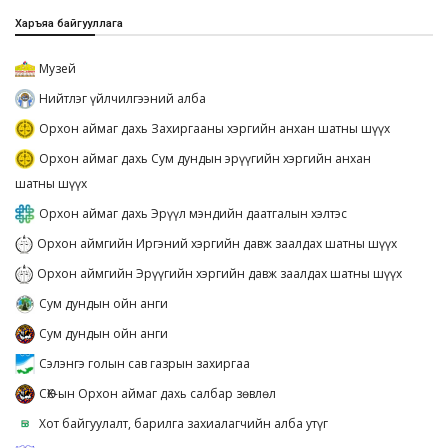
Харъяа байгууллага
Музей
Нийтлэг үйлчилгээний алба
Орхон аймаг дахь Захиргааны хэргийн анхан шатны шүүх
Орхон аймаг дахь Сум дундын эрүүгийн хэргийн анхан
шатны шүүх
Орхон аймаг дахь Эрүүл мэндийн даатгалын хэлтэс
Орхон аймгийн Иргэний хэргийн давж заалдах шатны шүүх
Орхон аймгийн Эрүүгийн хэргийн давж заалдах шатны шүүх
Сум дундын ойн анги
Сум дундын ойн анги
Сэлэнгэ голын сав газрын захиргаа
СӨХ-ын Орхон аймаг дахь салбар зөвлөл
Хот байгуулалт, барилга захиалагчийн алба утүг