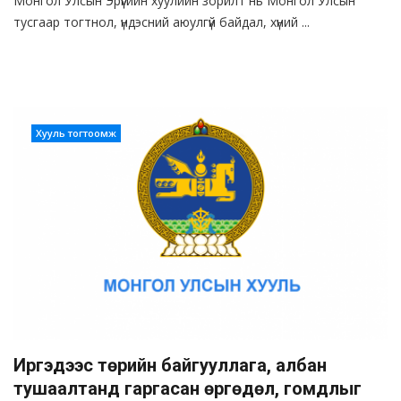
Монгол Улсын Эрүүгийн хуулийн зорилт нь Монгол Улсын
тусгаар тогтнол, үндэсний аюулгүй байдал, хүний ...
Хууль тогтоомж
Иргэдээс төрийн байгууллага, албан
тушаалтанд гаргасан өргөдөл, гомдлыг