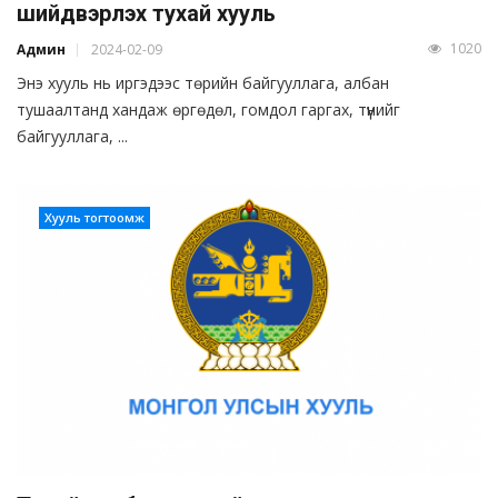
шийдвэрлэх тухай хууль
1020
Админ
2024-02-09
Энэ хууль нь иргэдээс төрийн байгууллага, албан
тушаалтанд хандаж өргөдөл, гомдол гаргах, түүнийг
байгууллага, ...
Хууль тогтоомж