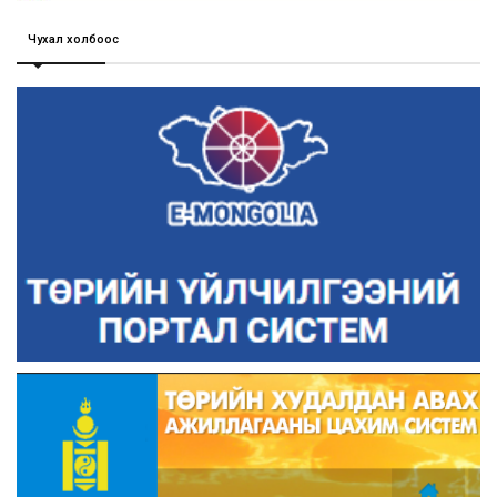
Чухал холбоос