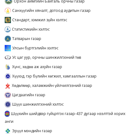
Орхон аймгийн Байгаль орчны газар
Санхүүгийн хяналт, дотоод аудитын газар
Стандарт, хэмжил зүйн хэлтэс
Статистикийн хэлтэс
Татварын газар
Улсын бүртгэлийн хэлтэс
Ус цаг уур, орчны шинжилгээний төв
Хүнс, хөдөө аж ахуйн газар
Хүүхэд, гэр бүлийн хөгжил, хамгааллын газар
Хөдөлмөр, халамжийн үйлчилгээний газар
Цагдаагийн газар
Шүүх шинжилгээний хэлтэс
Шүүхийн шийдвэр гүйцэтгэх газар-437 дугаар нээлттэй хорих
анги
Эрүүл мэндийн газар