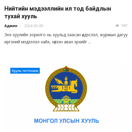
Нийтийн мэдээллийн ил тод байдлын
тухай хууль
947
Админ
2024-02-09
Энэ хуулийн зорилго нь хуульд заасан үндэслэл, журмын дагуу
иргэний мэдээлэл хайх, хүлээн авах эрхийг ...
Хууль тогтоомж