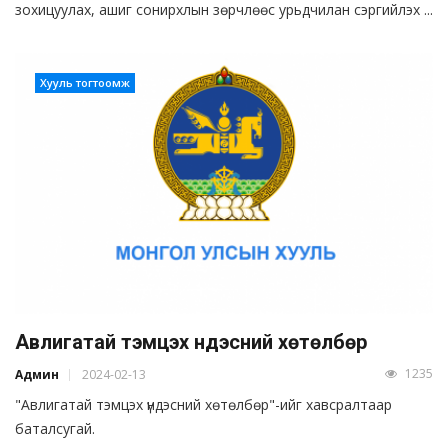
зохицуулах, ашиг сонирхлын зөрчлөөс урьдчилан сэргийлэх ...
Хууль тогтоомж
Авлигатай тэмцэх үндэсний хөтөлбөр
1235
Админ
2024-02-13
"Авлигатай тэмцэх үндэсний хөтөлбөр"-ийг хавсралтаар
баталсугай.