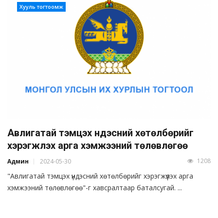
Хууль тогтоомж
Авлигатай тэмцэх үндэсний хөтөлбөрийг
хэрэгжүүлэх арга хэмжээний төлөвлөгөө
1208
Админ
2024-05-30
"Авлигатай тэмцэх үндэсний хөтөлбөрийг хэрэгжүүлэх арга
хэмжээний төлөвлөгөө"-г хавсралтаар баталсугай. ...