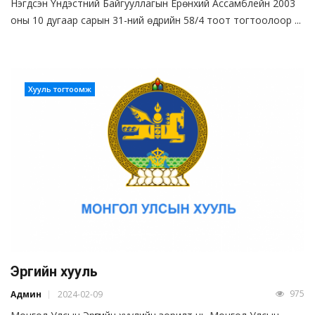
Нэгдсэн Үндэстний Байгууллагын Ерөнхий Ассамблейн 2003
оны 10 дугаар сарын 31-ний өдрийн 58/4 тоот тогтоолоор ...
Хууль тогтоомж
Эрүүгийн хууль
975
Админ
2024-02-09