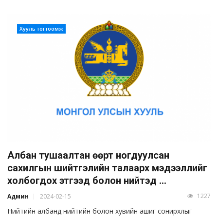
Хууль тогтоомж
Албан тушаалтан өөрт ногдуулсан
сахилгын шийтгэлийн талаарх мэдээллийг
холбогдох этгээд болон нийтэд ...
1227
Админ
2024-02-15
Нийтийн албанд нийтийн болон хувийн ашиг сонирхлыг