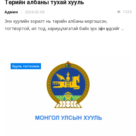
Төрийн албаны тухай хууль
1224
Админ
2024-02-09
Энэ хуулийн зорилт нь төрийн албаны мэргэшсэн,
тогтвортой, ил тод, хариуцлагатай байх эрх зүйн үндсийг ...
Хууль тогтоомж