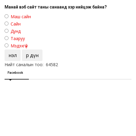
Манай вэб сайт таны санаанд хэр нийцэж байна?
Маш сайн
Сайн
Дунд
Тааруу
Мэдэхгүй
Үнэл
Үр дүн
Нийт саналын тоо: 64582
Facebook