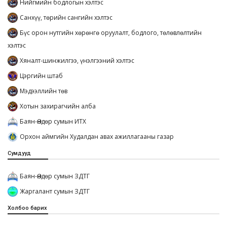
Нийгмийн бодлогын хэлтэс
Санхүү, төрийн сангийн хэлтэс
Бүс орон нутгийн хөрөнгө оруулалт, бодлого, төлөвлөлтийн
хэлтэс
Хяналт-шинжилгээ, үнэлгээний хэлтэс
Цэргийн штаб
Мэдээллийн төв
Хотын захирагчийн алба
Баян-Өндөр сумын ИТХ
Орхон аймгийн Худалдан авах ажиллагааны газар
Сумдууд
Баян-Өндөр сумын ЗДТГ
Жаргалант сумын ЗДТГ
Холбоо барих