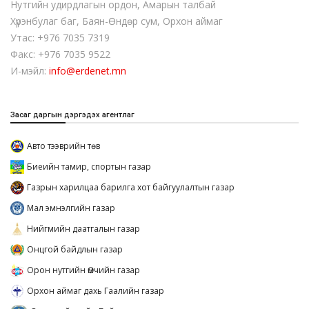
Нутгийн удирдлагын ордон, Амарын талбай
Хүрэнбулаг баг, Баян-Өндөр сум, Орхон аймаг
Утас: +976 7035 7319
Факс: +976 7035 9522
И-мэйл:
info@erdenet.mn
Засаг даргын дэргэдэх агентлаг
Авто тээврийн төв
Биеийн тамир, спортын газар
Газрын харилцаа барилга хот байгуулалтын газар
Мал эмнэлгийн газар
Нийгмийн даатгалын газар
Онцгой байдлын газар
Орон нутгийн Өмчийн газар
Орхон аймаг дахь Гаалийн газар