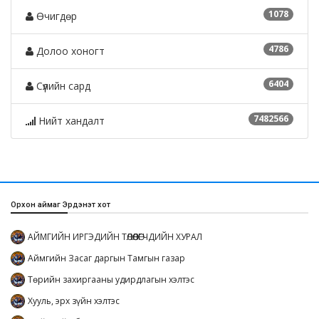
1078
Өчигдөр
4786
Долоо хоногт
6404
Сүүлийн сард
7482566
Нийт хандалт
Орхон аймаг Эрдэнэт хот
АЙМГИЙН ИРГЭДИЙН ТӨЛӨӨЛӨГЧДИЙН ХУРАЛ
Аймгийн Засаг даргын Тамгын газар
Төрийн захиргааны удирдлагын хэлтэс
Хууль, эрх зүйн хэлтэс