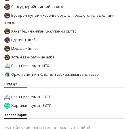
Санхүү, төрийн сангийн хэлтэс
Бүс орон нутгийн хөрөнгө оруулалт, бодлого, төлөвлөлтийн
хэлтэс
Хяналт-шинжилгээ, үнэлгээний хэлтэс
Цэргийн штаб
Мэдээллийн төв
Хотын захирагчийн алба
Баян-Өндөр сумын ИТХ
Орхон аймгийн Худалдан авах ажиллагааны газар
Сумдууд
Баян-Өндөр сумын ЗДТГ
Жаргалант сумын ЗДТГ
Холбоо барих
Нутгийн удирдлагын ордон, Амарын талбай