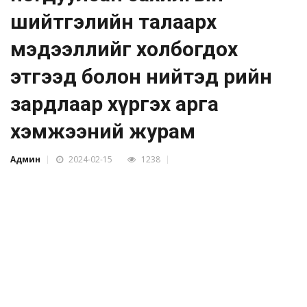
шийтгэлийн талаарх
мэдээллийг холбогдох
этгээд болон нийтэд өөрийн
зардлаар хүргэх арга
хэмжээний журам
Админ
2024-02-15
1238