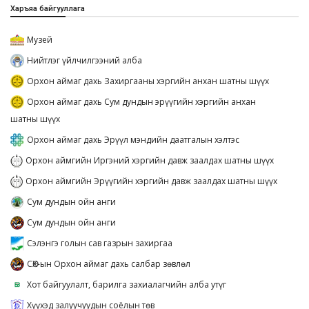
Харъяа байгууллага
Музей
Нийтлэг үйлчилгээний алба
Орхон аймаг дахь Захиргааны хэргийн анхан шатны шүүх
Орхон аймаг дахь Сум дундын эрүүгийн хэргийн анхан
шатны шүүх
Орхон аймаг дахь Эрүүл мэндийн даатгалын хэлтэс
Орхон аймгийн Иргэний хэргийн давж заалдах шатны шүүх
Орхон аймгийн Эрүүгийн хэргийн давж заалдах шатны шүүх
Сум дундын ойн анги
Сум дундын ойн анги
Сэлэнгэ голын сав газрын захиргаа
СӨХ-ын Орхон аймаг дахь салбар зөвлөл
Хот байгуулалт, барилга захиалагчийн алба утүг
Хүүхэд залуучуудын соёлын төв