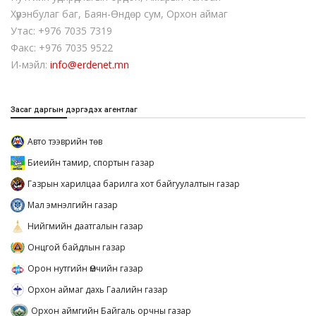
Хүрэнбулаг баг, Баян-Өндөр сум, Орхон аймаг
Утас: +976 7035 7319
Факс: +976 7035 9522
И-мэйл:
info@erdenet.mn
Засаг даргын дэргэдэх агентлаг
Авто тээврийн төв
Биеийн тамир, спортын газар
Газрын харилцаа барилга хот байгуулалтын газар
Мал эмнэлгийн газар
Нийгмийн даатгалын газар
Онцгой байдлын газар
Орон нутгийн Өмчийн газар
Орхон аймаг дахь Гаалийн газар
Орхон аймгийн Байгаль орчны газар