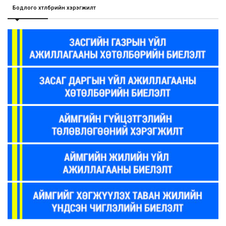
Бодлого хөтөлбөрийн хэрэгжилт