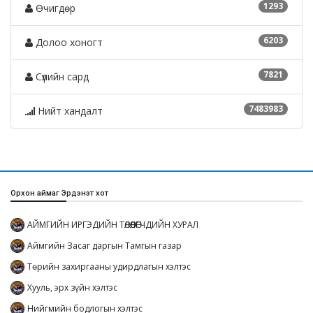
1293
Өчигдөр
6203
Долоо хоногт
7821
Сүүлийн сард
7483983
Нийт хандалт
Орхон аймаг Эрдэнэт хот
АЙМГИЙН ИРГЭДИЙН ТӨЛӨӨЛӨГЧДИЙН ХУРАЛ
Аймгийн Засаг даргын Тамгын газар
Төрийн захиргааны удирдлагын хэлтэс
Хууль, эрх зүйн хэлтэс
Нийгмийн бодлогын хэлтэс