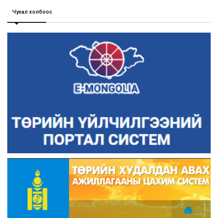
Чухал холбоос