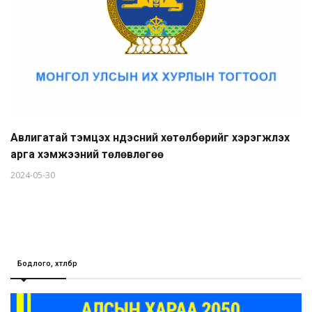
Авлигатай тэмцэх үндэсний хөтөлбөрийг хэрэгжүүлэх
арга хэмжээний төлөвлөгөө
2024-05-30
Бодлого, хөтөлбөр