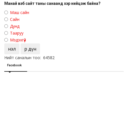
Манай вэб сайт таны санаанд хэр нийцэж байна?
Маш сайн
Сайн
Дунд
Тааруу
Мэдэхгүй
Үнэл
Үр дүн
Нийт саналын тоо: 64582
Facebook