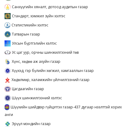
Санхүүгийн хяналт, дотоод аудитын газар
Стандарт, хэмжил зүйн хэлтэс
Статистикийн хэлтэс
Татварын газар
Улсын бүртгэлийн хэлтэс
Ус цаг уур, орчны шинжилгээний төв
Хүнс, хөдөө аж ахуйн газар
Хүүхэд, гэр бүлийн хөгжил, хамгааллын газар
Хөдөлмөр, халамжийн үйлчилгээний газар
Цагдаагийн газар
Шүүх шинжилгээний хэлтэс
Шүүхийн шийдвэр гүйцэтгэх газар-437 дугаар нээлттэй хорих
анги
Эрүүл мэндийн газар