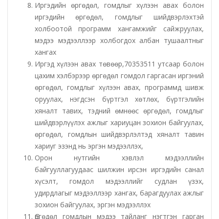
Иргэдийн өргөдөл, гомдлыг хүлээн авах болон
Эрүүл мэндийн газар
иргэдийн өргөдөл, гомдлыг шийдвэрлэхтэй
холбоотой программ хангамжийг сайжруулах,
мэдээ мэдээллээр холбогдох албан тушаалтныг
Авто тээврийн төв
хангах
Иргэд хүлээн авах төвөөр,70353511 утсаар болон
Мал эмнэлгийн газар
цахим хэлбэрээр өргөдөл гомдол гаргасан иргэний
өргөдөл, гомдлыг хүлээн авах, программд шивж
Хүнс, хөдөө аж ахуйн газар
оруулах, нэгдсэн бүртгэл хөтлөх, бүртгэлийн
хяналт тавих, тэдний өмнөөс өргөдөл, гомдлыг
Баян-Өндөр сумын ЗДТГ
шийдвэрлүүлэх ажлыг хариуцан зохион байгуулах,
өргөдөл, гомдлын шийдвэрлэлтэд хяналт тавин
Жаргалант сумын ЗДТГ
хариуг эзэнд нь эргэн мэдээллэх,
Орон нутгийн хэвлэл мэдээллийн
Орхон аймгийн Иргэний хэргийн давж заалдах
байгууллагуудаас шилжин ирсэн иргэдийн санал
шатны шүүх
хүсэлт, гомдол мэдээллийг судлан үзэх,
удирдлагыг мэдээллээр хангах, барагдуулах ажлыг
Орхон аймгийн Эрүүгийн хэргийн давж заалдах
зохион байгуулах, эргэн мэдээллэх
шатны шүүх
Өргөдөл гомдлын мэдээ тайланг нэгтгэн гарган