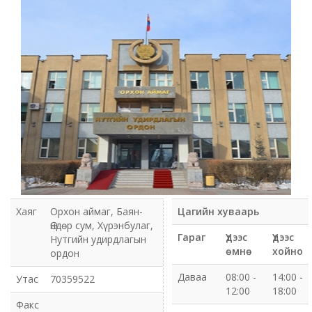
Мэдээлэл холбооны сүлжээ ХХК Орхон аймгийн
газар
Мэдээлэл шуурхай удирдлагын төв
Нийтийн номын сан
Эрдэнэт Булганы цахилгаан түгээх сүлжээ ТӨХК
Эрдэнэт ус, дулаан түгээх сүлжээ ОНӨХК
Бүсийн оношлогоо эмчилгээний төв
Хаяг
Орхон аймаг, Баян-
Цагийн хуваарь
Өндөр сум, Хүрэнбулаг,
Хот тохижуулах газар
Гараг
Үдээс
Үдээс
Нутгийн удирдлагын
өмнө
хойно
ордон
Орхон аймаг Шуудан үйлчилгээний газар
Даваа
08:00 -
14:00 -
Утас
70359522
12:00
18:00
Биеийн тамир, спортын газар
Факс