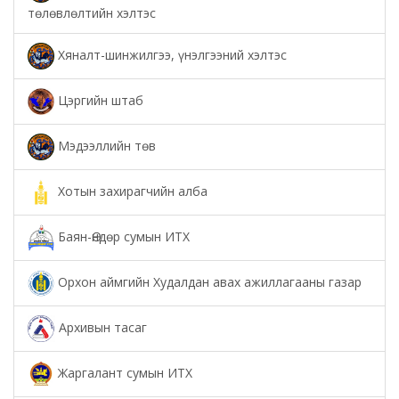
төлөвлөлтийн хэлтэс
Хяналт-шинжилгээ, үнэлгээний хэлтэс
Цэргийн штаб
Мэдээллийн төв
Хотын захирагчийн алба
Баян-Өндөр сумын ИТХ
Орхон аймгийн Худалдан авах ажиллагааны газар
Архивын тасаг
Жаргалант сумын ИТХ