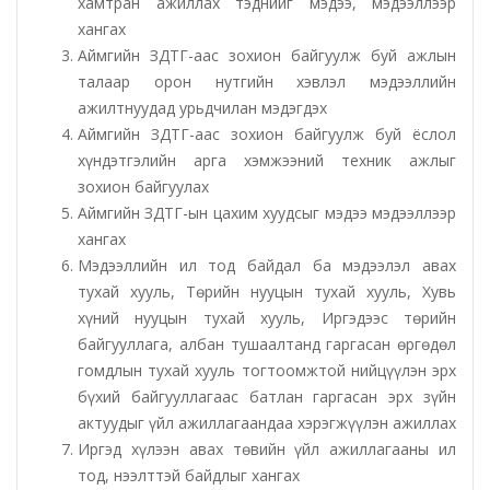
хамтран ажиллах тэднийг мэдээ, мэдээллээр
хангах
Татварын газар
Аймгийн ЗДТГ-аас зохион байгуулж буй ажлын
талаар орон нутгийн хэвлэл мэдээллийн
ажилтнуудад урьдчилан мэдэгдэх
Улсын бүртгэлийн хэлтэс
Аймгийн ЗДТГ-аас зохион байгуулж буй ёслол
хүндэтгэлийн арга хэмжээний техник ажлыг
Ус цаг уур, орчны шинжилгээний төв
зохион байгуулах
Аймгийн ЗДТГ-ын цахим хуудсыг мэдээ мэдээллээр
Хүүхэд, гэр бүлийн хөгжил, хамгааллын газар
хангах
Мэдээллийн ил тод байдал ба мэдээлэл авах
Хөдөлмөр, халамжийн үйлчилгээний газар
тухай хууль, Төрийн нууцын тухай хууль, Хувь
хүний нууцын тухай хууль, Иргэдээс төрийн
Цагдаагийн газар
байгууллага, албан тушаалтанд гаргасан өргөдөл
гомдлын тухай хууль тогтоомжтой нийцүүлэн эрх
Шүүх шинжилгээний хэлтэс
бүхий байгууллагаас батлан гаргасан эрх зүйн
актуудыг үйл ажиллагаандаа хэрэгжүүлэн ажиллах
Шүүхийн шийдвэр гүйцэтгэх газар-437 дугаар
Иргэд хүлээн авах төвийн үйл ажиллагааны ил
нээлттэй хорих анги
тод, нээлттэй байдлыг хангах