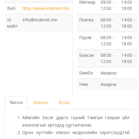
Мягмар
08:00 -
14:00 -
Веб
http://www.erdenet.mn/
12:00
18:00
Газрын харилцаа барилга хот байгуулалтын газар
И-
Info@erdenet.mn
Лхагва
08:00 -
14:00 -
мэйл
12:00
18:00
Нийгмийн даатгалын газар
Пүрэв
08:00 -
14:00 -
Онцгой байдлын газар
12:00
18:00
Баасан
08:00 -
14:00 -
Орон нутгийн Өмчийн газар
12:00
18:00
Бямба
Амарна
Орхон аймаг дахь Гаалийн газар
Ням
Амарна
Орхон аймгийн Байгаль орчны газар
Чиглэл
Зорилго
Бүтэц
Санхүүгийн хяналт, дотоод аудитын газар
Аймгийн Засаг дарга түүний Тамгын газрын үйл
Стандарт, хэмжил зүйн хэлтэс
ажиллагааг иргэдэд сурталчилах
Орон нутгийн хэвлэл мэдээллийн хэрэгслүүдтэй
Статистикийн хэлтэс