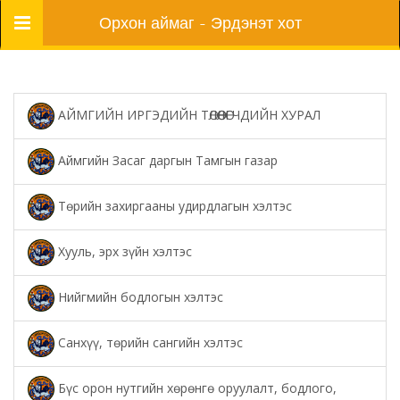
Цэс
Орхон аймаг - Эрдэнэт хот
АЙМГИЙН ИРГЭДИЙН ТӨЛӨӨЛӨГЧДИЙН ХУРАЛ
Аймгийн Засаг даргын Тамгын газар
Төрийн захиргааны удирдлагын хэлтэс
Хууль, эрх зүйн хэлтэс
Нийгмийн бодлогын хэлтэс
Санхүү, төрийн сангийн хэлтэс
Бүс орон нутгийн хөрөнгө оруулалт, бодлого,