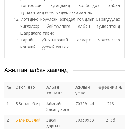
тогтоосон хугацаанд холбогдох албан
Орхон аймаг дахь Захиргааны хэргийн анхан
тушаалтанд өгөх, мэдээллээр хангах
Иргэдээс ирүүлсэн өргөдөл гомдлыг барагдуулах
шатны шүүх
чиглэлээр байгууллага, албан тушаалтанд
шаардлага тавих
Орхон аймаг дахь Сум дундын эрүүгийн хэргийн
Төрийн үйлчилгээний талаарх мэдээллээр
анхан шатны шүүх
иргэдийг шуурхай хангах
Хүүхэд залуучуудын театр
Ажилтан, албан хаагчид
Цэцэрлэгжүүлэлт ногоон байгууламжийн газар
Эрдэнэтийн ДЦС ТӨХК
№
Овог, нэр
Албан
Ажлын
Өрөөний №
тушаал
утас
Сум дундын ойн анги
1
Б.Зоригтбаяр
Аймгийн
70359144
213
Засаг дарга
Музей
2
Б.Мөнхдалай
Засаг
70350933
213б
даргын
Нийтлэг үйлчилгээний алба