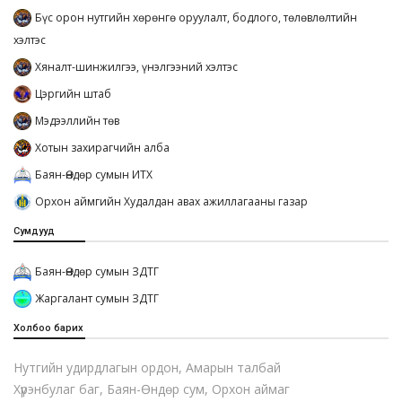
Бүс орон нутгийн хөрөнгө оруулалт, бодлого, төлөвлөлтийн
хэлтэс
Хяналт-шинжилгээ, үнэлгээний хэлтэс
Цэргийн штаб
Мэдээллийн төв
Хотын захирагчийн алба
Баян-Өндөр сумын ИТХ
Орхон аймгийн Худалдан авах ажиллагааны газар
Сумдууд
Баян-Өндөр сумын ЗДТГ
Жаргалант сумын ЗДТГ
Холбоо барих
Нутгийн удирдлагын ордон, Амарын талбай
Хүрэнбулаг баг, Баян-Өндөр сум, Орхон аймаг