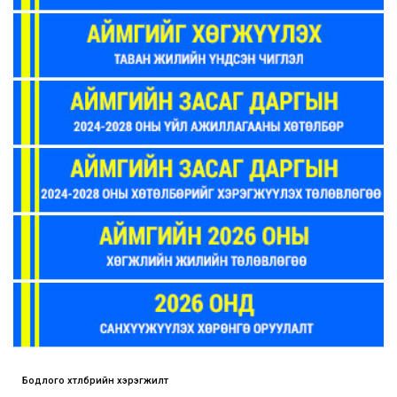
Бодлого хөтөлбөрийн хэрэгжилт