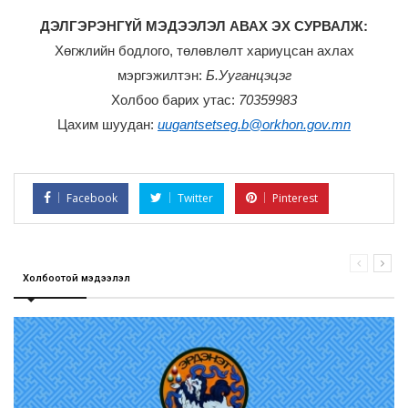
ДЭЛГЭРЭНГҮЙ МЭДЭЭЛЭЛ АВАХ ЭХ СУРВАЛЖ:
Хөгжлийн бодлого, төлөвлөлт хариуцсан ахлах
мэргэжилтэн:
Б.Ууганцэцэг
Холбоо барих утас:
70359983
Цахим шуудан:
uugantsetseg.b@orkhon.gov.mn
Facebook
Twitter
Pinterest
Холбоотой мэдээлэл