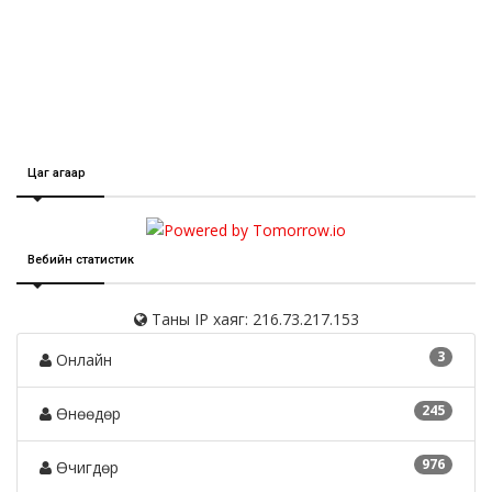
Цаг агаар
Вебийн статистик
Таны IP хаяг: 216.73.217.153
3
Онлайн
245
Өнөөдөр
976
Өчигдөр