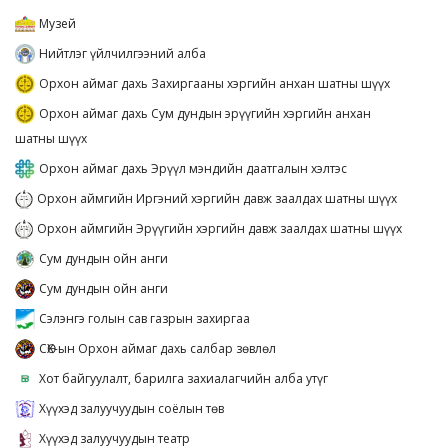
Музей
Нийтлэг үйлчилгээний алба
Орхон аймаг дахь Захиргааны хэргийн анхан шатны шүүх
Орхон аймаг дахь Сум дундын эрүүгийн хэргийн анхан
шатны шүүх
Орхон аймаг дахь Эрүүл мэндийн даатгалын хэлтэс
Орхон аймгийн Иргэний хэргийн давж заалдах шатны шүүх
Орхон аймгийн Эрүүгийн хэргийн давж заалдах шатны шүүх
Сум дундын ойн анги
Сум дундын ойн анги
Сэлэнгэ голын сав газрын захиргаа
СӨХ-ын Орхон аймаг дахь салбар зөвлөл
Хот байгуулалт, барилга захиалагчийн алба утүг
Хүүхэд залуучуудын соёлын төв
Хүүхэд залуучуудын театр