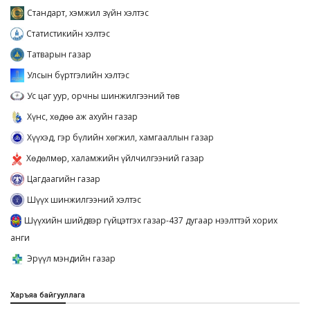
Стандарт, хэмжил зүйн хэлтэс
Статистикийн хэлтэс
Татварын газар
Улсын бүртгэлийн хэлтэс
Ус цаг уур, орчны шинжилгээний төв
Хүнс, хөдөө аж ахуйн газар
Хүүхэд, гэр бүлийн хөгжил, хамгааллын газар
Хөдөлмөр, халамжийн үйлчилгээний газар
Цагдаагийн газар
Шүүх шинжилгээний хэлтэс
Шүүхийн шийдвэр гүйцэтгэх газар-437 дугаар нээлттэй хорих
анги
Эрүүл мэндийн газар
Харъяа байгууллага