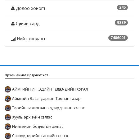
245
Долоо хоногт
9839
Сүүлийн сард
7486001
Нийт хандалт
Орхон аймаг Эрдэнэт хот
АЙМГИЙН ИРГЭДИЙН ТӨЛӨӨЛӨГЧДИЙН ХУРАЛ
Аймгийн Засаг даргын Тамгын газар
Төрийн захиргааны удирдлагын хэлтэс
Хууль, эрх зүйн хэлтэс
Нийгмийн бодлогын хэлтэс
Санхүү, төрийн сангийн хэлтэс