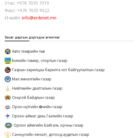
Утас: +976 7035 7319
Факс: +976 7035 9522
И-мэйл:
info@erdenet.mn
Засаг даргын дэргэдэх агентлаг
Авто тээврийн төв
Биеийн тамир, спортын газар
Газрын харилцаа барилга хот байгуулалтын газар
Мал эмнэлгийн газар
Нийгмийн даатгалын газар
Онцгой байдлын газар
Орон нутгийн Өмчийн газар
Орхон аймаг дахь Гаалийн газар
Орхон аймгийн Байгаль орчны газар
Санхүүгийн хяналт, дотоод аудитын газар