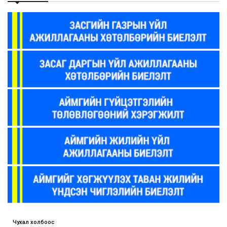
Чухал холбоос