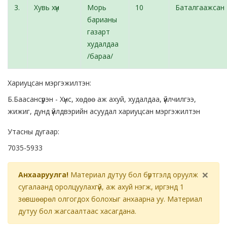
3.
Хувь хүн
Морь
10
Баталгаажсан
барианы
газарт
худалдаа
/бараа/
Хариуцсан мэргэжилтэн:
Б.Баасансүрэн - Хүнс, хөдөө аж ахуй, худалдаа, үйлчилгээ,
жижиг, дунд үйлдвэрийн асуудал хариуцсан мэргэжилтэн
Утасны дугаар:
7035-5933
×
Анхааруулга!
Материал дутуу бол бүртгэлд оруулж
сугалаанд оролцуулахгүй, аж ахуй нэгж, иргэнд 1
зөвшөөрөл олгогдох болохыг анхаарна уу. Материал
дутуу бол жагсаалтаас хасагдана.