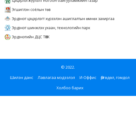
Цэцэрлэгжүүлэлт ногоон байгууламжийн газар
Эгшиглэн соёлын төв
Эрдэнэт цэцэрлэгт хүрээлэн ашиглалтын өмнөх захиргаа
Эрдэнэт шинжлэх ухаан, технологийн парк
Эрдэнэтийн ДЦС ТӨХК
© 2022.
Шилэн данс
Лавлагаа мэдээлэл
И-Оффис
Өргөдөл, гомдол
Холбоо барих