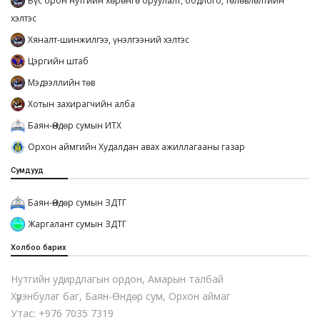
Бүс орон нутгийн хөрөнгө оруулалт, бодлого, төлөвлөлтийн
хэлтэс
Хяналт-шинжилгээ, үнэлгээний хэлтэс
Цэргийн штаб
Мэдээллийн төв
Хотын захирагчийн алба
Баян-Өндөр сумын ИТХ
Орхон аймгийн Худалдан авах ажиллагааны газар
Сумдууд
Баян-Өндөр сумын ЗДТГ
Жаргалант сумын ЗДТГ
Холбоо барих
Нутгийн удирдлагын ордон, Амарын талбай
Хүрэнбулаг баг, Баян-Өндөр сум, Орхон аймаг
Утас: +976 7035 7319