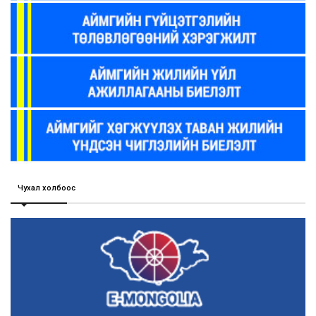
Чухал холбоос