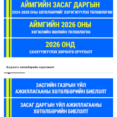
Бодлого хөтөлбөрийн хэрэгжилт