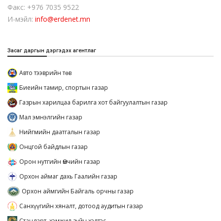
Факс: +976 7035 9522
И-мэйл:
info@erdenet.mn
Засаг даргын дэргэдэх агентлаг
Авто тээврийн төв
Биеийн тамир, спортын газар
Газрын харилцаа барилга хот байгуулалтын газар
Мал эмнэлгийн газар
Нийгмийн даатгалын газар
Онцгой байдлын газар
Орон нутгийн Өмчийн газар
Орхон аймаг дахь Гаалийн газар
Орхон аймгийн Байгаль орчны газар
Санхүүгийн хяналт, дотоод аудитын газар
Стандарт, хэмжил зүйн хэлтэс