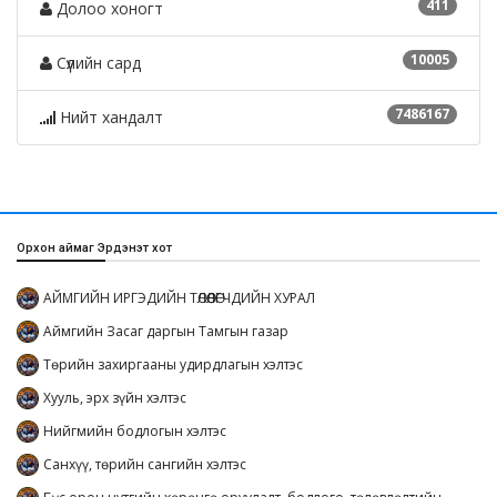
411
Долоо хоногт
10005
Сүүлийн сард
7486167
Нийт хандалт
Орхон аймаг Эрдэнэт хот
АЙМГИЙН ИРГЭДИЙН ТӨЛӨӨЛӨГЧДИЙН ХУРАЛ
Аймгийн Засаг даргын Тамгын газар
Төрийн захиргааны удирдлагын хэлтэс
Хууль, эрх зүйн хэлтэс
Нийгмийн бодлогын хэлтэс
Санхүү, төрийн сангийн хэлтэс