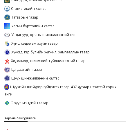
Статистикийн хэлтэс
Татварын газар
Улсын бүртгэлийн хэлтэс
Ус цаг уур, орчны шинжилгээний төв
Хүнс, хөдөө аж ахуйн газар
Хүүхэд, гэр бүлийн хөгжил, хамгааллын газар
Хөдөлмөр, халамжийн үйлчилгээний газар
Цагдаагийн газар
Шүүх шинжилгээний хэлтэс
Шүүхийн шийдвэр гүйцэтгэх газар-437 дугаар нээлттэй хорих
анги
Эрүүл мэндийн газар
Харъяа байгууллага