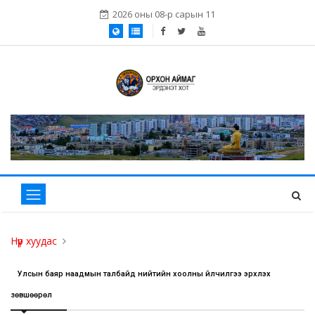
2026 оны 08-р сарын 11
Нүүр хуудас
Улсын баяр наадмын талбайд нийтийн хоолны үйлчилгээ эрхлэх
зөвшөөрөл