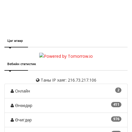
Цаг агаар
Вебийн статистик
Таны IP хаяг: 216.73.217.106
2
Онлайн
411
Өнөөдөр
976
Өчигдөр