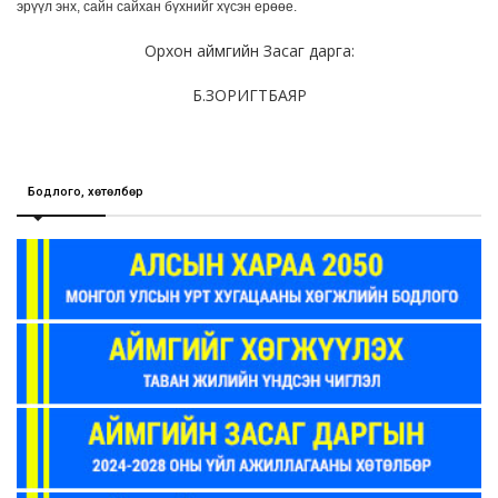
эрүүл энх, сайн сайхан бүхнийг хүсэн ерөөе.
Орхон аймгийн Засаг дарга:
Б.ЗОРИГТБАЯР
Бодлого, хөтөлбөр