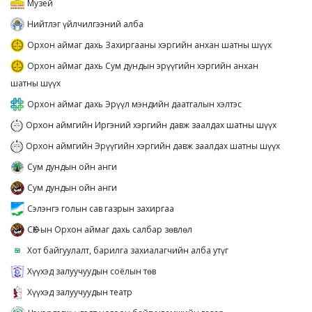
Музей
Нийтлэг үйлчилгээний алба
Орхон аймаг дахь Захиргааны хэргийн анхан шатны шүүх
Орхон аймаг дахь Сум дундын эрүүгийн хэргийн анхан
шатны шүүх
Орхон аймаг дахь Эрүүл мэндийн даатгалын хэлтэс
Орхон аймгийн Иргэний хэргийн давж заалдах шатны шүүх
Орхон аймгийн Эрүүгийн хэргийн давж заалдах шатны шүүх
Сум дундын ойн анги
Сум дундын ойн анги
Сэлэнгэ голын сав газрын захиргаа
СӨХ-ын Орхон аймаг дахь салбар зөвлөл
Хот байгуулалт, барилга захиалагчийн алба утүг
Хүүхэд залуучуудын соёлын төв
Хүүхэд залуучуудын театр