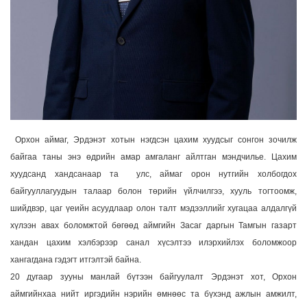
Орхон аймаг, Эрдэнэт хотын нэгдсэн цахим хуудсыг сонгон зочилж
байгаа таны энэ өдрийн амар амгаланг айлтган мэндчилье. Цахим
хуудсанд хандсанаар та улс, аймаг орон нутгийн холбогдох
байгууллагуудын талаар болон төрийн үйлчилгээ, хууль тогтоомж,
шийдвэр, цаг үеийн асуудлаар олон талт мэдээллийг хугацаа алдалгүй
хүлээн авах боломжтой бөгөөд аймгийн Засаг даргын Тамгын газарт
хандан цахим хэлбэрээр санал хүсэлтээ илэрхийлэх боломжоор
хангагдана гэдэгт итгэлтэй байна.
20 дугаар зууны манлай бүтээн байгуулалт Эрдэнэт хот, Орхон
аймгийнхаа нийт иргэдийн нэрийн өмнөөс та бүхэнд ажлын амжилт,