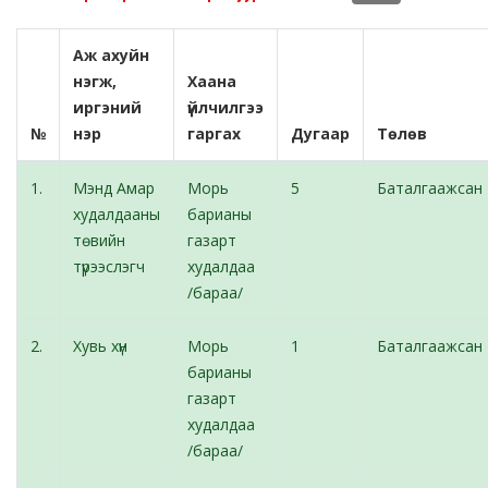
Аж ахуйн
нэгж,
Хаана
иргэний
үйлчилгээ
№
нэр
гаргах
Дугаар
Төлөв
1.
Мэнд Амар
Морь
5
Баталгаажсан
худалдааны
барианы
төвийн
газарт
түрээслэгч
худалдаа
/бараа/
2.
Хувь хүн
Морь
1
Баталгаажсан
барианы
газарт
худалдаа
/бараа/