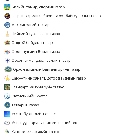
Биеийн тамир, спортын газар
Газрын харилцаа барилга хот байгуулалтын газар
Мал эмнэлгийн газар
Нийгмийн даатгалын газар
Онцгой байдлын газар
Орон нутгийн Өмчийн газар
Орхон аймаг дахь Гаалийн газар
Орхон аймгийн Байгаль орчны газар
Санхүүгийн хяналт, дотоод аудитын газар
Стандарт, хэмжил зүйн хэлтэс
Статистикийн хэлтэс
Татварын газар
Улсын бүртгэлийн хэлтэс
Ус цаг уур, орчны шинжилгээний төв
Хүнс, хөдөө аж ахуйн газар