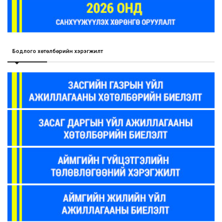
Бодлого хөтөлбөрийн хэрэгжилт