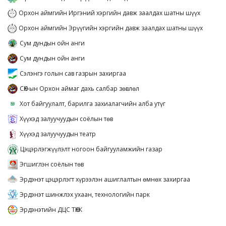
Орхон аймгийн Иргэний хэргийн давж заалдах шатны шүүх
Орхон аймгийн Эрүүгийн хэргийн давж заалдах шатны шүүх
Сум дундын ойн анги
Сум дундын ойн анги
Сэлэнгэ голын сав газрын захиргаа
СӨХ-ын Орхон аймаг дахь салбар зөвлөл
Хот байгуулалт, барилга захиалагчийн алба утүг
Хүүхэд залуучуудын соёлын төв
Хүүхэд залуучуудын театр
Цэцэрлэгжүүлэлт ногоон байгууламжийн газар
Эгшиглэн соёлын төв
Эрдэнэт цэцэрлэгт хүрээлэн ашиглалтын өмнөх захиргаа
Эрдэнэт шинжлэх ухаан, технологийн парк
Эрдэнэтийн ДЦС ТӨХК