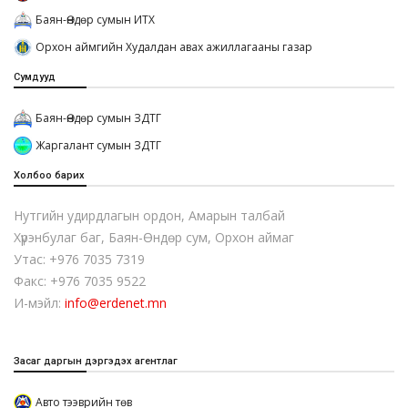
Баян-Өндөр сумын ИТХ
Орхон аймгийн Худалдан авах ажиллагааны газар
Сумдууд
Баян-Өндөр сумын ЗДТГ
Жаргалант сумын ЗДТГ
Холбоо барих
Нутгийн удирдлагын ордон, Амарын талбай
Хүрэнбулаг баг, Баян-Өндөр сум, Орхон аймаг
Утас: +976 7035 7319
Факс: +976 7035 9522
И-мэйл:
info@erdenet.mn
Засаг даргын дэргэдэх агентлаг
Авто тээврийн төв