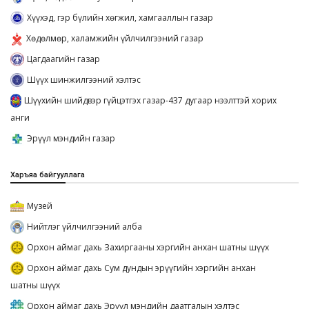
Хүүхэд, гэр бүлийн хөгжил, хамгааллын газар
Хөдөлмөр, халамжийн үйлчилгээний газар
Цагдаагийн газар
Шүүх шинжилгээний хэлтэс
Шүүхийн шийдвэр гүйцэтгэх газар-437 дугаар нээлттэй хорих
анги
Эрүүл мэндийн газар
Харъяа байгууллага
Музей
Нийтлэг үйлчилгээний алба
Орхон аймаг дахь Захиргааны хэргийн анхан шатны шүүх
Орхон аймаг дахь Сум дундын эрүүгийн хэргийн анхан
шатны шүүх
Орхон аймаг дахь Эрүүл мэндийн даатгалын хэлтэс