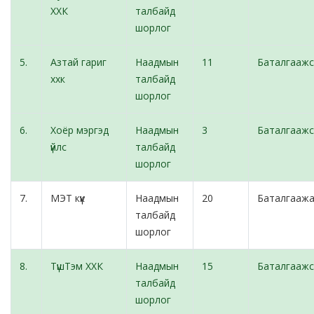
ХХК
талбайд
шорлог
5.
Азтай гариг
Наадмын
11
Баталгаажс
ххк
талбайд
шорлог
6.
Хоёр мэргэд
Наадмын
3
Баталгаажс
үйлс
талбайд
шорлог
7.
МЭТ күүк
Наадмын
20
Баталгаажа
талбайд
шорлог
8.
ТүшТэм ХХК
Наадмын
15
Баталгаажс
талбайд
шорлог