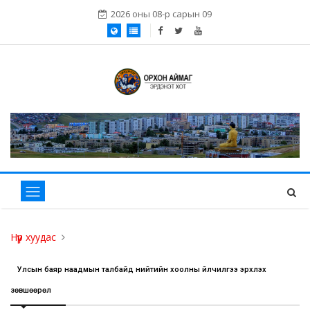
2026 оны 08-р сарын 09
Нүүр хуудас
Улсын баяр наадмын талбайд нийтийн хоолны үйлчилгээ эрхлэх
зөвшөөрөл