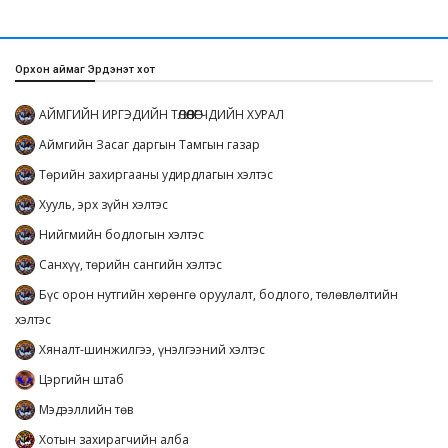
Орхон аймаг Эрдэнэт хот
АЙМГИЙН ИРГЭДИЙН ТӨЛӨӨЛӨГЧДИЙН ХУРАЛ
Аймгийн Засаг даргын Тамгын газар
Төрийн захиргааны удирдлагын хэлтэс
Хууль, эрх зүйн хэлтэс
Нийгмийн бодлогын хэлтэс
Санхүү, төрийн сангийн хэлтэс
Бүс орон нутгийн хөрөнгө оруулалт, бодлого, төлөвлөлтийн
хэлтэс
Хяналт-шинжилгээ, үнэлгээний хэлтэс
Цэргийн штаб
Мэдээллийн төв
Хотын захирагчийн алба