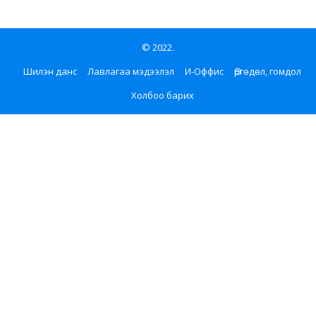
© 2022.
Шилэн данс
Лавлагаа мэдээлэл
И-Оффис
Өргөдөл, гомдол
Холбоо барих