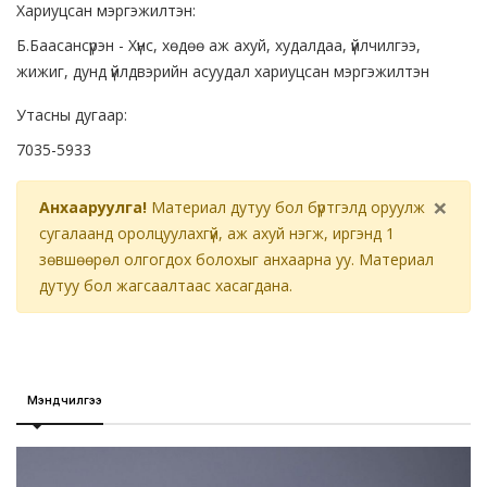
Хариуцсан мэргэжилтэн:
Б.Баасансүрэн - Хүнс, хөдөө аж ахуй, худалдаа, үйлчилгээ,
жижиг, дунд үйлдвэрийн асуудал хариуцсан мэргэжилтэн
Утасны дугаар:
7035-5933
×
Анхааруулга!
Материал дутуу бол бүртгэлд оруулж
сугалаанд оролцуулахгүй, аж ахуй нэгж, иргэнд 1
зөвшөөрөл олгогдох болохыг анхаарна уу. Материал
дутуу бол жагсаалтаас хасагдана.
Мэндчилгээ