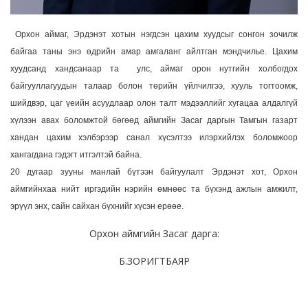
Орхон аймаг, Эрдэнэт хотын нэгдсэн цахим хуудсыг сонгон зочилж
байгаа таны энэ өдрийн амар амгаланг айлтган мэндчилье. Цахим
хуудсанд хандсанаар та улс, аймаг орон нутгийн холбогдох
байгууллагуудын талаар болон төрийн үйлчилгээ, хууль тогтоомж,
шийдвэр, цаг үеийн асуудлаар олон талт мэдээллийг хугацаа алдалгүй
хүлээн авах боломжтой бөгөөд аймгийн Засаг даргын Тамгын газарт
хандан цахим хэлбэрээр санал хүсэлтээ илэрхийлэх боломжоор
хангагдана гэдэгт итгэлтэй байна.
20 дугаар зууны манлай бүтээн байгуулалт Эрдэнэт хот, Орхон
аймгийнхаа нийт иргэдийн нэрийн өмнөөс та бүхэнд ажлын амжилт,
эрүүл энх, сайн сайхан бүхнийг хүсэн ерөөе.
Орхон аймгийн Засаг дарга:
Б.ЗОРИГТБАЯР