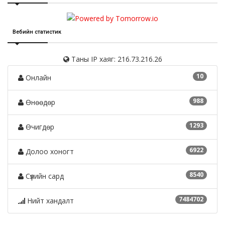
Вебийн статистик
Таны IP хаяг: 216.73.216.26
10
Онлайн
988
Өнөөдөр
1293
Өчигдөр
6922
Долоо хоногт
8540
Сүүлийн сард
7484702
Нийт хандалт