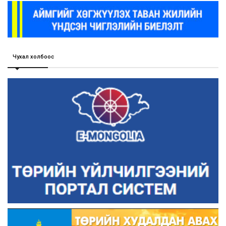
Чухал холбоос