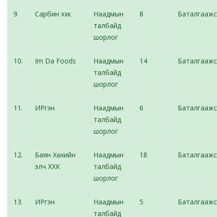
9.
Сарбин ххк
Наадмын
8
Баталгаажс
талбайд
шорлог
10.
Im Da Foods
Наадмын
14
Баталгаажс
талбайд
шорлог
11.
ИРгэн
Наадмын
6
Баталгаажс
талбайд
шорлог
12.
Баян Хөхийн
Наадмын
18
Баталгаажс
элч ХХК
талбайд
шорлог
13.
ИРгэн
Наадмын
5
Баталгаажс
талбайд