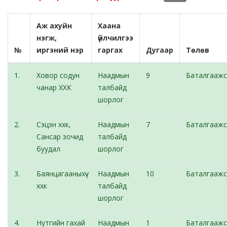
Аж ахуйн
Хаана
нэгж,
үйлчилгээ
№
иргэний нэр
гаргах
Дугаар
Төлөв
1.
Ховор содун
Наадмын
9
Баталгаажс
чанар ХХК
талбайд
шорлог
2.
Сэцэн ххк,
Наадмын
7
Баталгаажс
Сансар зочид
талбайд
буудал
шорлог
3.
Баянцагааныхүү
Наадмын
10
Баталгаажс
ххк
талбайд
шорлог
4.
Нутгийн гахай
Наадмын
1
Баталгаажс