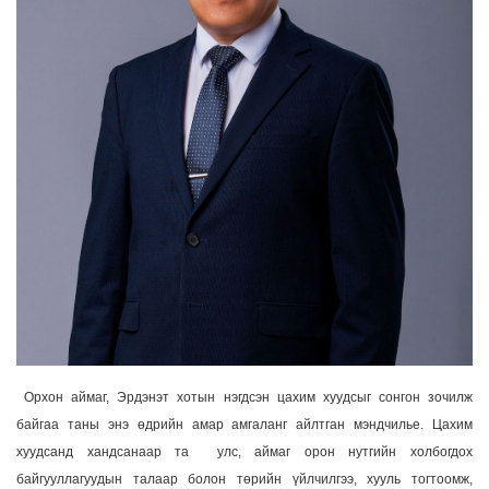
Орхон аймаг, Эрдэнэт хотын нэгдсэн цахим хуудсыг сонгон зочилж
байгаа таны энэ өдрийн амар амгаланг айлтган мэндчилье. Цахим
хуудсанд хандсанаар та улс, аймаг орон нутгийн холбогдох
байгууллагуудын талаар болон төрийн үйлчилгээ, хууль тогтоомж,