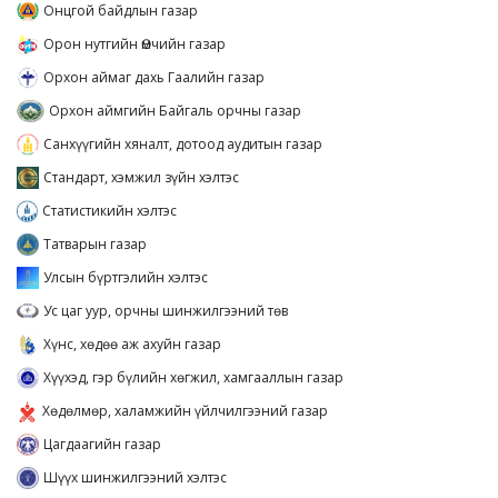
Онцгой байдлын газар
Орон нутгийн Өмчийн газар
Орхон аймаг дахь Гаалийн газар
Орхон аймгийн Байгаль орчны газар
Санхүүгийн хяналт, дотоод аудитын газар
Стандарт, хэмжил зүйн хэлтэс
Статистикийн хэлтэс
Татварын газар
Улсын бүртгэлийн хэлтэс
Ус цаг уур, орчны шинжилгээний төв
Хүнс, хөдөө аж ахуйн газар
Хүүхэд, гэр бүлийн хөгжил, хамгааллын газар
Хөдөлмөр, халамжийн үйлчилгээний газар
Цагдаагийн газар
Шүүх шинжилгээний хэлтэс