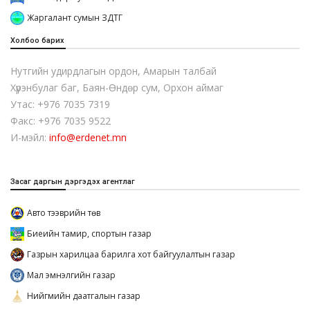
Жаргалант сумын ЗДТГ
Холбоо барих
Нутгийн удирдлагын ордон, Амарын талбай
Хүрэнбулаг баг, Баян-Өндөр сум, Орхон аймаг
Утас: +976 7035 7319
Факс: +976 7035 9522
И-мэйл:
info@erdenet.mn
Засаг даргын дэргэдэх агентлаг
Авто тээврийн төв
Биеийн тамир, спортын газар
Газрын харилцаа барилга хот байгуулалтын газар
Мал эмнэлгийн газар
Нийгмийн даатгалын газар