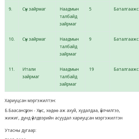
9.
Сүүн зайрмаг
Наадмын
5
Баталгаажс
талбайд
зайрмаг
10.
Сүүн зайрмаг
Наадмын
9
Баталгаажс
талбайд
зайрмаг
11.
Итали
Наадмын
19
Баталгаажс
зайрмаг
талбайд
зайрмаг
Хариуцсан мэргэжилтэн:
Б.Баасансүрэн - Хүнс, хөдөө аж ахуй, худалдаа, үйлчилгээ,
жижиг, дунд үйлдвэрийн асуудал хариуцсан мэргэжилтэн
Утасны дугаар: