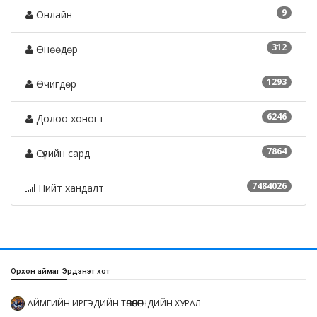
9
Онлайн
312
Өнөөдөр
1293
Өчигдөр
6246
Долоо хоногт
7864
Сүүлийн сард
7484026
Нийт хандалт
Орхон аймаг Эрдэнэт хот
АЙМГИЙН ИРГЭДИЙН ТӨЛӨӨЛӨГЧДИЙН ХУРАЛ