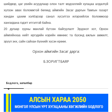
шийдвэр, цаг үеийн асуудлаар олон талт мэдээллийг хугацаа алдалгүй
хүлээн авах боломжтой бөгөөд аймгийн Засаг даргын Тамгын газарт
хандан цахим хэлбэрээр санал хүсэлтээ илэрхийлэх боломжоор
хангагдана гэдэгт итгэлтэй байна.
20 дугаар зууны манлай бүтээн байгуулалт Эрдэнэт хот, Орхон
аймгийнхаа нийт иргэдийн нэрийн өмнөөс та бүхэнд ажлын амжилт,
эрүүл энх, сайн сайхан бүхнийг хүсэн ерөөе.
Орхон аймгийн Засаг дарга:
Б.ЗОРИГТБАЯР
Бодлого, хөтөлбөр