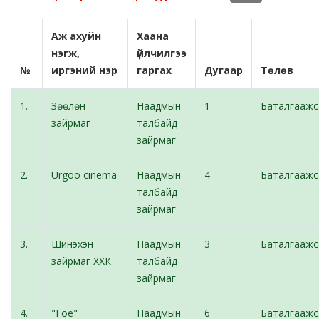
Аж ахуйн
Хаана
нэгж,
үйлчилгээ
№
иргэний нэр
гаргах
Дугаар
Төлөв
1.
Зөөлөн
Наадмын
1
Баталгаажс
зайрмаг
талбайд
зайрмаг
2.
Urgoo cinema
Наадмын
4
Баталгаажс
талбайд
зайрмаг
3.
Шинэхэн
Наадмын
3
Баталгаажс
зайрмаг ХХК
талбайд
зайрмаг
4.
"Гоё"
Наадмын
6
Баталгаажс