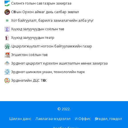
Сэлэнгэ голын сав газрын захиргаа
СӨХ-ын Орхон аймаг дахь салбар зөвлөл
Хот байгуулалт, барилга захиалагчийн алба утүг
Хүүхэд залуучуудын соёлын төв
Хүүхэд залуучуудын театр
Цэцэрлэгжүүлэлт ногоон байгууламжийн газар
Эгшиглэн соёлын төв
Эрдэнэт цэцэрлэгт хүрээлэн ашиглалтын өмнөх захиргаа
Эрдэнэт шинжлэх ухаан, технологийн парк
Эрдэнэтийн ДЦС ТӨХК
© 2022.
Шилэн данс
Лавлагаа мэдээлэл
И-Оффис
Өргөдөл, гомдол