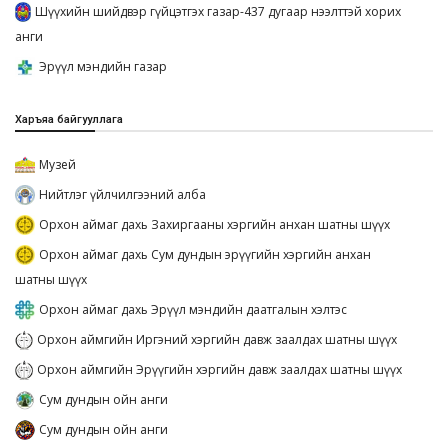
Шүүхийн шийдвэр гүйцэтгэх газар-437 дугаар нээлттэй хорих
анги
Эрүүл мэндийн газар
Харъяа байгууллага
Музей
Нийтлэг үйлчилгээний алба
Орхон аймаг дахь Захиргааны хэргийн анхан шатны шүүх
Орхон аймаг дахь Сум дундын эрүүгийн хэргийн анхан
шатны шүүх
Орхон аймаг дахь Эрүүл мэндийн даатгалын хэлтэс
Орхон аймгийн Иргэний хэргийн давж заалдах шатны шүүх
Орхон аймгийн Эрүүгийн хэргийн давж заалдах шатны шүүх
Сум дундын ойн анги
Сум дундын ойн анги