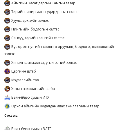
Аймгийн Засаг даргын Тамгын газар
Төрийн захиргааны удирдлагын хэлтэс
Хууль, эрх зүйн хэлтэс
Нийгмийн бодлогын хэлтэс
Санхүү, төрийн сангийн хэлтэс
Бүс орон нутгийн хөрөнгө оруулалт, бодлого, төлөвлөлтийн
хэлтэс
Хяналт-шинжилгээ, үнэлгээний хэлтэс
Цэргийн штаб
Мэдээллийн төв
Хотын захирагчийн алба
Баян-Өндөр сумын ИТХ
Орхон аймгийн Худалдан авах ажиллагааны газар
Сумдууд
Баян-Өндөр сумын ЗДТГ