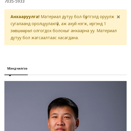
7035-5933
×
Анхааруулга!
Материал дутуу бол бүртгэлд оруулж
сугалаанд оролцуулахгүй, аж ахуй нэгж, иргэнд 1
зөвшөөрөл олгогдох болохыг анхаарна уу. Материал
дутуу бол жагсаалтаас хасагдана.
Мэндчилгээ