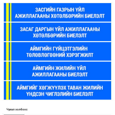
Чухал холбоос