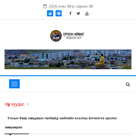
2026 оны 08-р сарын 08
Нүүр хуудас
Улсын баяр наадмын талбайд нийтийн хоолны үйлчилгээ эрхлэх
зөвшөөрөл