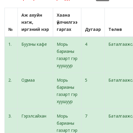
Аж ахуйн
Хаана
нэгж,
үйлчилгээ
№
иргэний нэр
гаргах
Дугаар
Төлөв
1.
Буузны кафе
Морь
4
Баталгаажс
барианы
газарт гэр
хуушуур
2.
Одмаа
Морь
5
Баталгаажс
барианы
газарт гэр
хуушуур
3.
Гэрэлсайхан
Морь
7
Баталгаажс
барианы
газарт гэр