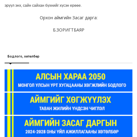
эрүүл энх, сайн сайхан бүхнийг хүсэн ерөөе.
Орхон аймгийн Засаг дарга:
Б.ЗОРИГТБАЯР
Бодлого, хөтөлбөр