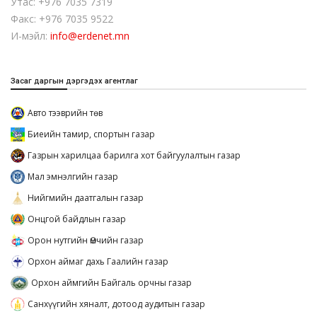
Утас: +976 7035 7319
Факс: +976 7035 9522
И-мэйл:
info@erdenet.mn
Засаг даргын дэргэдэх агентлаг
Авто тээврийн төв
Биеийн тамир, спортын газар
Газрын харилцаа барилга хот байгуулалтын газар
Мал эмнэлгийн газар
Нийгмийн даатгалын газар
Онцгой байдлын газар
Орон нутгийн Өмчийн газар
Орхон аймаг дахь Гаалийн газар
Орхон аймгийн Байгаль орчны газар
Санхүүгийн хяналт, дотоод аудитын газар