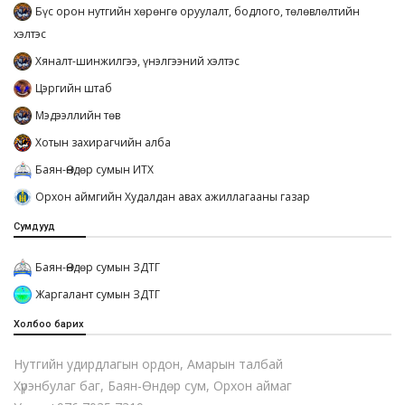
Бүс орон нутгийн хөрөнгө оруулалт, бодлого, төлөвлөлтийн
хэлтэс
Хяналт-шинжилгээ, үнэлгээний хэлтэс
Цэргийн штаб
Мэдээллийн төв
Хотын захирагчийн алба
Баян-Өндөр сумын ИТХ
Орхон аймгийн Худалдан авах ажиллагааны газар
Сумдууд
Баян-Өндөр сумын ЗДТГ
Жаргалант сумын ЗДТГ
Холбоо барих
Нутгийн удирдлагын ордон, Амарын талбай
Хүрэнбулаг баг, Баян-Өндөр сум, Орхон аймаг