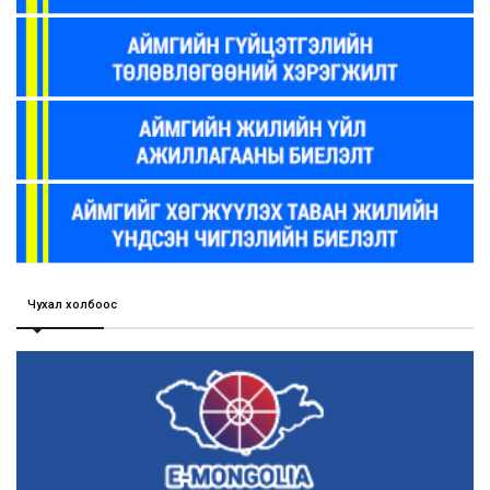
Чухал холбоос