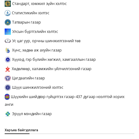
Стандарт, хэмжил зүйн хэлтэс
Статистикийн хэлтэс
Татварын газар
Улсын бүртгэлийн хэлтэс
Ус цаг уур, орчны шинжилгээний төв
Хүнс, хөдөө аж ахуйн газар
Хүүхэд, гэр бүлийн хөгжил, хамгааллын газар
Хөдөлмөр, халамжийн үйлчилгээний газар
Цагдаагийн газар
Шүүх шинжилгээний хэлтэс
Шүүхийн шийдвэр гүйцэтгэх газар-437 дугаар нээлттэй хорих
анги
Эрүүл мэндийн газар
Харъяа байгууллага