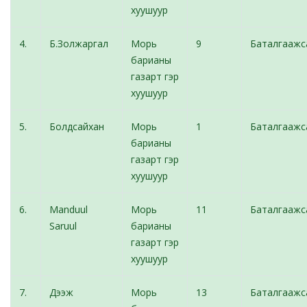
хуушуур
4.
Б.Золжаргал
Морь
9
Баталгаажс
барианы
газарт гэр
хуушуур
5.
Болдсайхан
Морь
1
Баталгаажс
барианы
газарт гэр
хуушуур
6.
Manduul
Морь
11
Баталгаажс
Saruul
барианы
газарт гэр
хуушуур
7.
Дээж
Морь
13
Баталгаажс