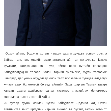
Орхон аймаг, Эрдэнэт хотын нэгдсэн цахим хуудсыг сонгон зочилж
байгаа таны энэ өдрийн амар амгаланг айлтган мэндчилье. Цахим
хуудсанд хандсанаар та улс, аймаг орон нутгийн холбогдох
байгууллагуудын талаар болон төрийн үйлчилгээ, хууль тогтоомж,
шийдвэр, цаг үеийн асуудлаар олон талт мэдээллийг хугацаа алдалгүй
хүлээн авах боломжтой бөгөөд аймгийн Засаг даргын Тамгын газарт
хандан цахим хэлбэрээр санал хүсэлтээ илэрхийлэх боломжоор
хангагдана гэдэгт итгэлтэй байна.
20 дугаар зууны манлай бүтээн байгуулалт Эрдэнэт хот, Орхон
аймгийнхаа нийт иргэдийн нэрийн өмнөөс та бүхэнд ажлын амжилт,