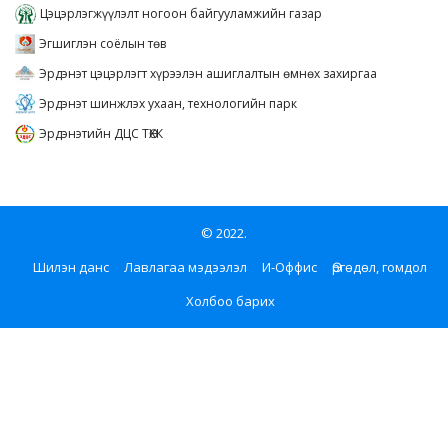
Цэцэрлэгжүүлэлт ногоон байгууламжийн газар
Эгшиглэн соёлын төв
Эрдэнэт цэцэрлэгт хүрээлэн ашиглалтын өмнөх захиргаа
Эрдэнэт шинжлэх ухаан, технологийн парк
Эрдэнэтийн ДЦС ТӨХК
© 2022.
Шилэн данс
Лавлагаа мэдээлэл
И-Оффис
Өргөдөл, гомдол
Холбоо барих