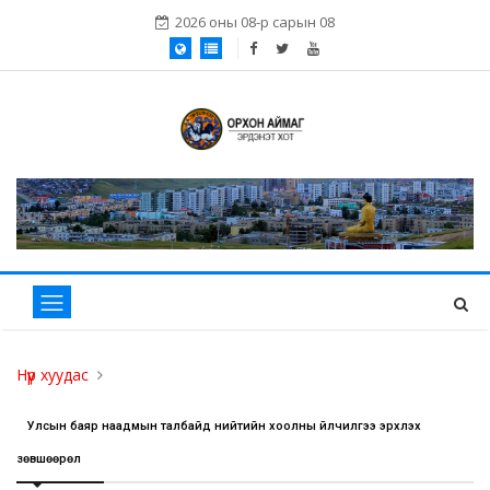
2026 оны 08-р сарын 08
Нүүр хуудас
Улсын баяр наадмын талбайд нийтийн хоолны үйлчилгээ эрхлэх
зөвшөөрөл