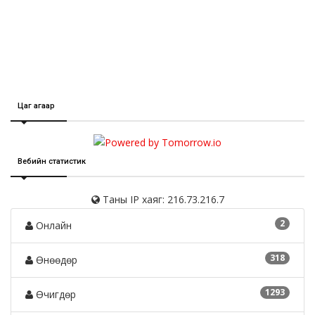
Цаг агаар
Вебийн статистик
Таны IP хаяг: 216.73.216.7
2
Онлайн
318
Өнөөдөр
1293
Өчигдөр