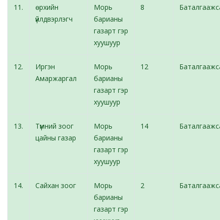
11.
өрхийн
Морь
8
Баталгаажс
үйлдвэрлэгч
барианы
газарт гэр
хуушуур
12.
Иргэн
Морь
12
Баталгаажс
Амаржаргал
барианы
газарт гэр
хуушуур
13.
Түмний зоог
Морь
14
Баталгаажс
цайны газар
барианы
газарт гэр
хуушуур
14.
Сайхан зоог
Морь
2
Баталгаажс
барианы
газарт гэр