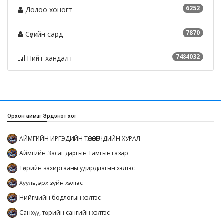
6252
Долоо хоногт
7870
Сүүлийн сард
7484032
Нийт хандалт
Орхон аймаг Эрдэнэт хот
АЙМГИЙН ИРГЭДИЙН ТӨЛӨӨЛӨГЧДИЙН ХУРАЛ
Аймгийн Засаг даргын Тамгын газар
Төрийн захиргааны удирдлагын хэлтэс
Хууль, эрх зүйн хэлтэс
Нийгмийн бодлогын хэлтэс
Санхүү, төрийн сангийн хэлтэс