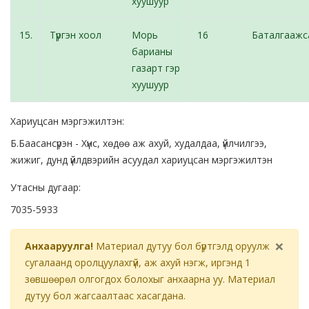
хуушуур
15.
Түргэн хоол
Морь
16
Баталгаажс
барианы
газарт гэр
хуушуур
Хариуцсан мэргэжилтэн:
Б.Баасансүрэн - Хүнс, хөдөө аж ахуй, худалдаа, үйлчилгээ,
жижиг, дунд үйлдвэрийн асуудал хариуцсан мэргэжилтэн
Утасны дугаар:
7035-5933
×
Анхааруулга!
Материал дутуу бол бүртгэлд оруулж
сугалаанд оролцуулахгүй, аж ахуй нэгж, иргэнд 1
зөвшөөрөл олгогдох болохыг анхаарна уу. Материал
дутуу бол жагсаалтаас хасагдана.