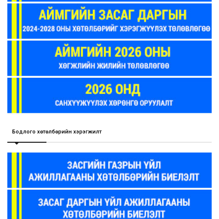
Бодлого хөтөлбөрийн хэрэгжилт