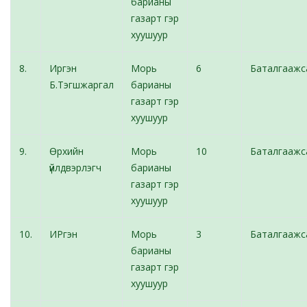
барианы
газарт гэр
хуушуур
8.
Иргэн
Морь
6
Баталгаажс
Б.Тэгшжаргал
барианы
газарт гэр
хуушуур
9.
Өрхийн
Морь
10
Баталгаажс
үйлдвэрлэгч
барианы
газарт гэр
хуушуур
10.
ИРгэн
Морь
3
Баталгаажс
барианы
газарт гэр
хуушуур