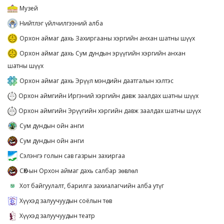
Музей
Нийтлэг үйлчилгээний алба
Орхон аймаг дахь Захиргааны хэргийн анхан шатны шүүх
Орхон аймаг дахь Сум дундын эрүүгийн хэргийн анхан
шатны шүүх
Орхон аймаг дахь Эрүүл мэндийн даатгалын хэлтэс
Орхон аймгийн Иргэний хэргийн давж заалдах шатны шүүх
Орхон аймгийн Эрүүгийн хэргийн давж заалдах шатны шүүх
Сум дундын ойн анги
Сум дундын ойн анги
Сэлэнгэ голын сав газрын захиргаа
СӨХ-ын Орхон аймаг дахь салбар зөвлөл
Хот байгуулалт, барилга захиалагчийн алба утүг
Хүүхэд залуучуудын соёлын төв
Хүүхэд залуучуудын театр