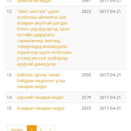
11.
Зуншлагын мэдээ
2497
2017-04-21
Газрын харилцаа барилга хот байгуулалтын газар
12.
"Масс мессеж" үүрэн
2823
2017-04-21
холбооны үйлчилгээ Цаг
агаарын аюултай үзэгдэл
Нийгмийн даатгалын газар
болох үед ард иргэд, орон
нутгийн удирдлага,
тариаланчид, малчид,
Онцгой байдлын газар
тээвэрчидэд анхааруулах
зорилгоор үүрэн холбооны
Орон нутгийн Өмчийн газар
утсанд мессеж хэлбэрээр
шуурхай дамжуулах
Орхон аймаг дахь Гаалийн газар
13.
Байгаль орчны төлөв
2550
2017-04-21
байдлын мэдээлэл: усны
Орхон аймгийн Байгаль орчны газар
чанарын мэдээ
14.
хөрсний чанарын мэдээ
2579
2017-04-21
Санхүүгийн хяналт, дотоод аудитын газар
15.
Агаарын чанарын мэдээ
2633
2017-04-21
Стандарт, хэмжил зүйн хэлтэс
Хуудас:
1
2
>
Статистикийн хэлтэс