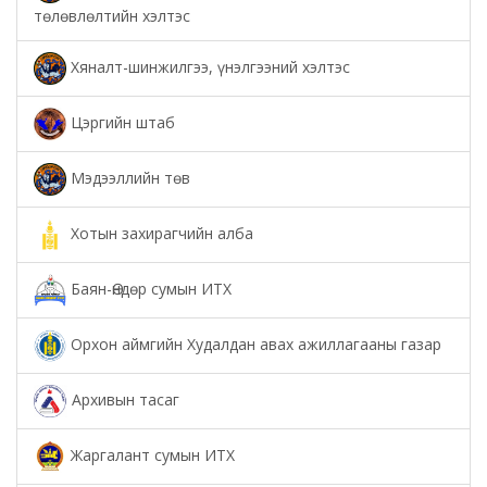
төлөвлөлтийн хэлтэс
Хяналт-шинжилгээ, үнэлгээний хэлтэс
Цэргийн штаб
Мэдээллийн төв
Хотын захирагчийн алба
Баян-Өндөр сумын ИТХ
Орхон аймгийн Худалдан авах ажиллагааны газар
Архивын тасаг
Жаргалант сумын ИТХ