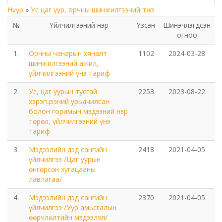
Нүүр
»
Ус цаг уур, орчны шинжилгээний төв
Төрийн аудитын газар
№
Үйлчилгээний нэр
Үзсэн
Шинэчлэгдсэн
огноо
Соёл урлагийн газар
1.
Орчны чанарын хяналт
1102
2024-03-28
Орхон аймаг дахь Сум дундын иргэний хэргийн
шинжилгээний ажил,
үйлчилгээний үнэ тариф
анхан шатны шүүх
2.
Ус, цаг уурын тусгай
2253
2023-08-22
Орхон аймаг дахь Шүүхийн тамгын газар
хэрэгцээний урьдчилсан
болон горимын мэдээний нэр
төрөл, үйлчилгээний үнэ
БОЛОВСРОЛ, ШИНЖЛЭХ УХААНЫ ЯАМНЫ ХАРЬЯА
тариф
ОРХОН АЙМАГ ДАХЬ ХӨДӨӨ АЖ АХУЙН МЭРГЭЖЛИЙН
3.
СУРГАЛТ ҮЙЛДВЭРЛЭЛИЙН ТӨВ
Мэдээлийн дэд сангийн
2418
2021-04-05
үйлчилгээ /Цаг уурын
өнгөрсөн хугацааны
Мэргэжлийн сургалт, үйлдвэрлэлийн төв
лавлагаа/
4.
Мэдээлийн дэд сангийн
2370
2021-04-05
Боловсролын газар
үйлчилгээ /Уур амьсгалын
өөрчлөлтийн мэдээлэл/