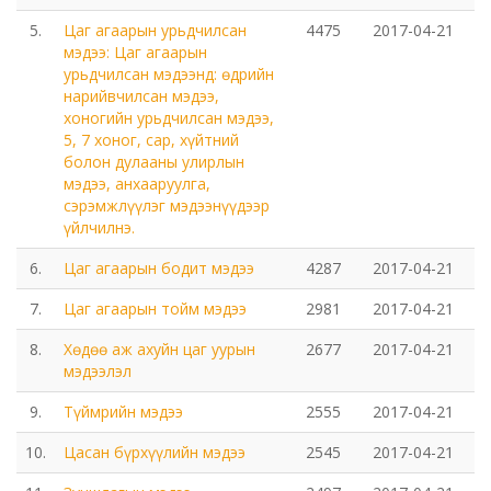
Мэдээлэл холбооны сүлжээ ХХК Орхон аймгийн
5.
Цаг агаарын урьдчилсан
4475
2017-04-21
газар
мэдээ: Цаг агаарын
урьдчилсан мэдээнд: өдрийн
Мэдээлэл шуурхай удирдлагын төв
нарийвчилсан мэдээ,
хоногийн урьдчилсан мэдээ,
5, 7 хоног, сар, хүйтний
Нийтийн номын сан
болон дулааны улирлын
мэдээ, анхааруулга,
Эрдэнэт Булганы цахилгаан түгээх сүлжээ ТӨХК
сэрэмжлүүлэг мэдээнүүдээр
үйлчилнэ.
Эрдэнэт ус, дулаан түгээх сүлжээ ОНӨХК
6.
Цаг агаарын бодит мэдээ
4287
2017-04-21
Бүсийн оношлогоо эмчилгээний төв
7.
Цаг агаарын тойм мэдээ
2981
2017-04-21
8.
Хөдөө аж ахуйн цаг уурын
2677
2017-04-21
Хот тохижуулах газар
мэдээлэл
9.
Түймрийн мэдээ
2555
2017-04-21
Орхон аймаг Шуудан үйлчилгээний газар
10.
Цасан бүрхүүлийн мэдээ
2545
2017-04-21
Биеийн тамир, спортын газар