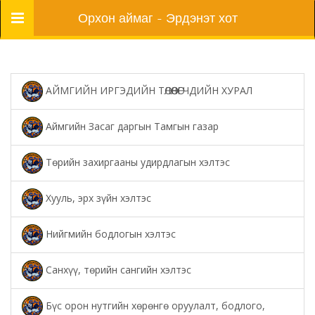
Цэс
Орхон аймаг - Эрдэнэт хот
АЙМГИЙН ИРГЭДИЙН ТӨЛӨӨЛӨГЧДИЙН ХУРАЛ
Аймгийн Засаг даргын Тамгын газар
Төрийн захиргааны удирдлагын хэлтэс
Хууль, эрх зүйн хэлтэс
Нийгмийн бодлогын хэлтэс
Санхүү, төрийн сангийн хэлтэс
Бүс орон нутгийн хөрөнгө оруулалт, бодлого,