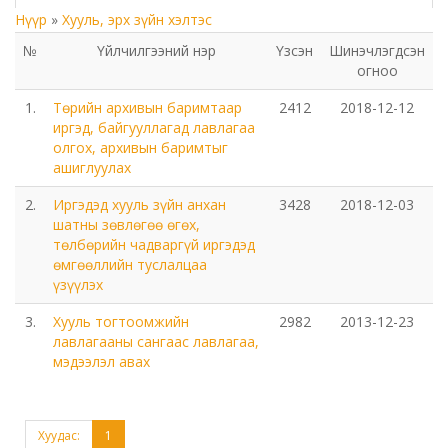
Нүүр
»
Хууль, эрх зүйн хэлтэс
Төрийн аудитын газар
№
Үйлчилгээний нэр
Үзсэн
Шинэчлэгдсэн
огноо
Соёл урлагийн газар
1.
Төрийн архивын баримтаар
2412
2018-12-12
Орхон аймаг дахь Сум дундын иргэний хэргийн
иргэд, байгууллагад лавлагаа
олгох, архивын баримтыг
анхан шатны шүүх
ашиглуулах
Орхон аймаг дахь Шүүхийн тамгын газар
2.
Иргэдэд хууль зүйн анхан
3428
2018-12-03
шатны зөвлөгөө өгөх,
төлбөрийн чадваргүй иргэдэд
БОЛОВСРОЛ, ШИНЖЛЭХ УХААНЫ ЯАМНЫ ХАРЬЯА
өмгөөллийн туслалцаа
ОРХОН АЙМАГ ДАХЬ ХӨДӨӨ АЖ АХУЙН МЭРГЭЖЛИЙН
үзүүлэх
СУРГАЛТ ҮЙЛДВЭРЛЭЛИЙН ТӨВ
3.
Хууль тогтоомжийн
2982
2013-12-23
лавлагааны сангаас лавлагаа,
Мэргэжлийн сургалт, үйлдвэрлэлийн төв
мэдээлэл авах
Боловсролын газар
Хуудас:
1