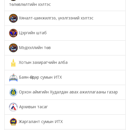
төлөвлөлтийн хэлтэс
Хяналт-шинжилгээ, үнэлгээний хэлтэс
Цэргийн штаб
Мэдээллийн төв
Хотын захирагчийн алба
Баян-Өндөр сумын ИТХ
Орхон аймгийн Худалдан авах ажиллагааны газар
Архивын тасаг
Жаргалант сумын ИТХ