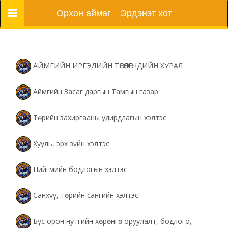
Цэс
Орхон аймаг - Эрдэнэт хот
АЙМГИЙН ИРГЭДИЙН ТӨЛӨӨЛӨГЧДИЙН ХУРАЛ
Аймгийн Засаг даргын Тамгын газар
Төрийн захиргааны удирдлагын хэлтэс
Хууль, эрх зүйн хэлтэс
Нийгмийн бодлогын хэлтэс
Санхүү, төрийн сангийн хэлтэс
Бүс орон нутгийн хөрөнгө оруулалт, бодлого,