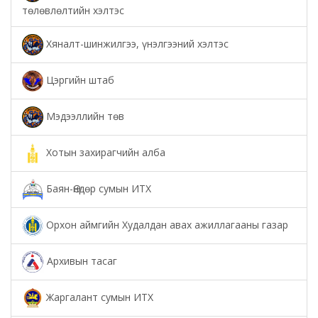
төлөвлөлтийн хэлтэс
Хяналт-шинжилгээ, үнэлгээний хэлтэс
Цэргийн штаб
Мэдээллийн төв
Хотын захирагчийн алба
Баян-Өндөр сумын ИТХ
Орхон аймгийн Худалдан авах ажиллагааны газар
Архивын тасаг
Жаргалант сумын ИТХ