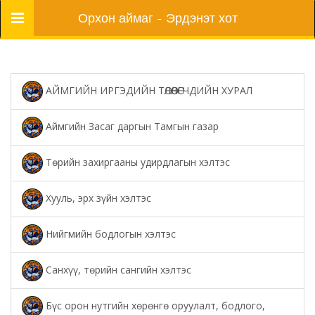
Цэс
Орхон аймаг - Эрдэнэт хот
АЙМГИЙН ИРГЭДИЙН ТӨЛӨӨЛӨГЧДИЙН ХУРАЛ
Аймгийн Засаг даргын Тамгын газар
Төрийн захиргааны удирдлагын хэлтэс
Хууль, эрх зүйн хэлтэс
Нийгмийн бодлогын хэлтэс
Санхүү, төрийн сангийн хэлтэс
Бүс орон нутгийн хөрөнгө оруулалт, бодлого,