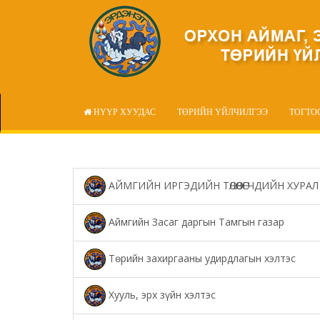
НҮҮР ХУУДАС
ТӨРИЙН ҮЙЛЧИЛГЭЭ
ТОГТО
АЙМГИЙН ИРГЭДИЙН ТӨЛӨӨЛӨГЧДИЙН ХУРАЛ
Аймгийн Засаг даргын Тамгын газар
Төрийн захиргааны удирдлагын хэлтэс
Хууль, эрх зүйн хэлтэс