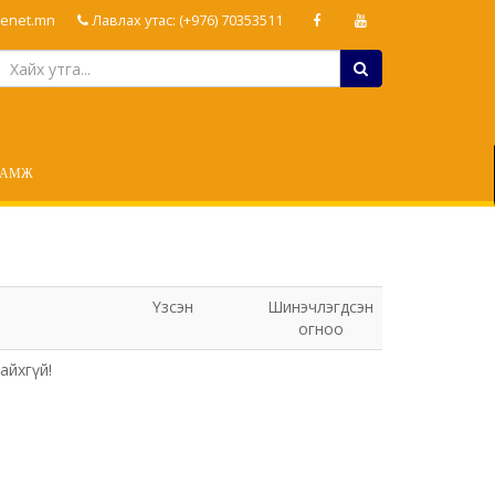
enet.mn
Лавлах утас: (+976) 70353511
ЛАМЖ
Үзсэн
Шинэчлэгдсэн
огноо
айхгүй!