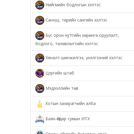
Нийгмийн бодлогын хэлтэс
Санхүү, төрийн сангийн хэлтэс
Бүс орон нутгийн хөрөнгө оруулалт,
бодлого, төлөвлөлтийн хэлтэс
Хяналт-шинжилгээ, үнэлгээний хэлтэс
Цэргийн штаб
Мэдээллийн төв
Хотын захирагчийн алба
Баян-Өндөр сумын ИТХ
Орхон аймгийн Худалдан авах