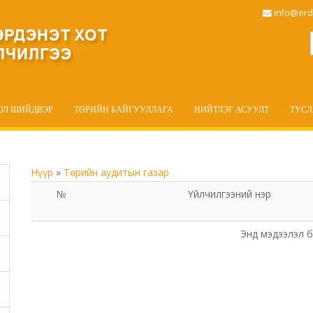
info@erd
ОЛ ШИЙДВЭР
ТӨРИЙН БАЙГУУЛЛАГА
НИЙТЛЭГ АСУУЛТ
ТУС
Нүүр
»
Төрийн аудитын газар
№
Үйлчилгээний нэр
Энд мэдээлэл б