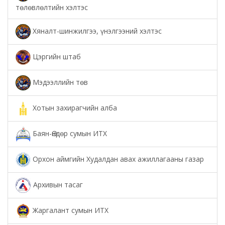
төлөвлөлтийн хэлтэс
Хяналт-шинжилгээ, үнэлгээний хэлтэс
Цэргийн штаб
Мэдээллийн төв
Хотын захирагчийн алба
Баян-Өндөр сумын ИТХ
Орхон аймгийн Худалдан авах ажиллагааны газар
Архивын тасаг
Жаргалант сумын ИТХ