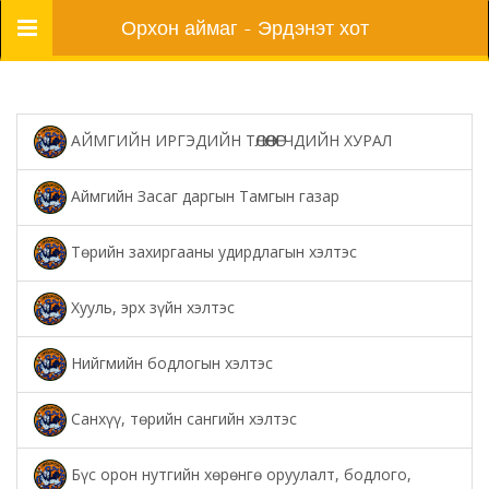
Цэс
Орхон аймаг - Эрдэнэт хот
АЙМГИЙН ИРГЭДИЙН ТӨЛӨӨЛӨГЧДИЙН ХУРАЛ
Аймгийн Засаг даргын Тамгын газар
Төрийн захиргааны удирдлагын хэлтэс
Хууль, эрх зүйн хэлтэс
Нийгмийн бодлогын хэлтэс
Санхүү, төрийн сангийн хэлтэс
Бүс орон нутгийн хөрөнгө оруулалт, бодлого,