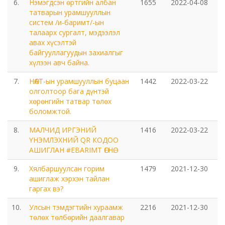
Мэдээлэл холбооны сүлжээ ХХК Орхон аймгийн
6.
Нэмэгдсэн өртгийн албан
1655
2022-04-08
татварын урамшууллын
газар
систем /и-баримт/-ын
талаарх сургалт, мэдээлэл
Мэдээлэл шуурхай удирдлагын төв
авах хүсэлтэй
байгууллагуудын захиалгыг
хүлээн авч байна.
Нийтийн номын сан
7.
НӨАТ-ын урамшууллын буцаан
1442
2022-03-22
Эрдэнэт Булганы цахилгаан түгээх сүлжээ ТӨХК
олголтоор бага дүнтэй
хөрөнгийн татвар төлөх
боломжтой.
Эрдэнэт ус, дулаан түгээх сүлжээ ОНӨХК
8.
МАЛЧИД ИРГЭНИЙ
1416
2022-03-22
ҮНЭМЛЭХНИЙ QR КОДОО
Бүсийн оношлогоо эмчилгээний төв
АШИГЛАН #EBARIMT ӨГНӨ.
Хот тохижуулах газар
9.
Хялбаршуулсан горим
1479
2021-12-30
ашиглаж хэрхэн тайлан
гаргах вэ?
Орхон аймаг Шуудан үйлчилгээний газар
10.
Улсын тэмдэгтийн хураамж
2216
2021-12-30
төлөх төлбөрийн даалгавар
Биеийн тамир, спортын газар