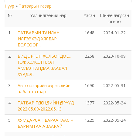
Нүүр
»
Татварын газар
Төрийн аудитын газар
№
Үйлчилгээний нэр
Үзсэн
Шинэчлэгдсэн
огноо
Соёл урлагийн газар
1.
ТАТВАРЫН ТАЙЛАН
1648
2024-01-22
Орхон аймаг дахь Сум дундын иргэний хэргийн
ИЛГЭЭХЭД ХЯЛБАР
БОЛСООР...
анхан шатны шүүх
2.
БИД ЭРГЭН ХОЛБОГДОЁ..
2268
2023-10-09
Орхон аймаг дахь Шүүхийн тамгын газар
ГЭЖ ХЭЛСЭН БОЛ
АМЛАЛТАНДАА ЗААВАЛ
ХҮРДЭГ.
БОЛОВСРОЛ, ШИНЖЛЭХ УХААНЫ ЯАМНЫ ХАРЬЯА
ОРХОН АЙМАГ ДАХЬ ХӨДӨӨ АЖ АХУЙН МЭРГЭЖЛИЙН
3.
Автотээврийн хэрэгслийн
1690
2022-05-31
СУРГАЛТ ҮЙЛДВЭРЛЭЛИЙН ТӨВ
албан татвар
4.
ТАТВАР ТӨЛӨГЧДИЙН ӨДРҮҮД
1377
2022-05-24
Мэргэжлийн сургалт, үйлдвэрлэлийн төв
2022.05.09-2022.05.13
5.
ХЯМДАРСАН БАРААНААС Ч
1225
2022-05-24
Боловсролын газар
БАРИМТАА АВААРАЙ