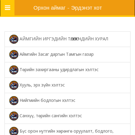
Цэс
Орхон аймаг - Эрдэнэт хот
АЙМГИЙН ИРГЭДИЙН ТӨЛӨӨЛӨГЧДИЙН ХУРАЛ
Аймгийн Засаг даргын Тамгын газар
Төрийн захиргааны удирдлагын хэлтэс
Хууль, эрх зүйн хэлтэс
Нийгмийн бодлогын хэлтэс
Санхүү, төрийн сангийн хэлтэс
Бүс орон нутгийн хөрөнгө оруулалт, бодлого,