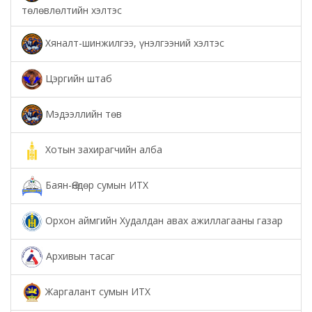
төлөвлөлтийн хэлтэс
Хяналт-шинжилгээ, үнэлгээний хэлтэс
Цэргийн штаб
Мэдээллийн төв
Хотын захирагчийн алба
Баян-Өндөр сумын ИТХ
Орхон аймгийн Худалдан авах ажиллагааны газар
Архивын тасаг
Жаргалант сумын ИТХ