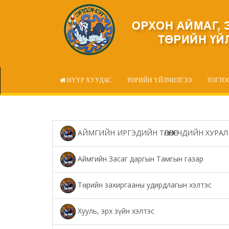
НҮҮР ХУУДАС
ТӨРИЙН ҮЙЛЧИЛГЭЭ
ТОГТО
АЙМГИЙН ИРГЭДИЙН ТӨЛӨӨЛӨГЧДИЙН ХУРАЛ
Аймгийн Засаг даргын Тамгын газар
Төрийн захиргааны удирдлагын хэлтэс
Хууль, эрх зүйн хэлтэс