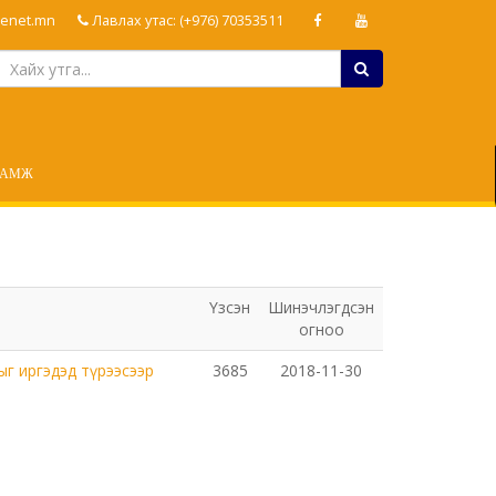
enet.mn
Лавлах утас: (+976) 70353511
ЛАМЖ
Үзсэн
Шинэчлэгдсэн
огноо
г иргэдэд түрээсээр
3685
2018-11-30