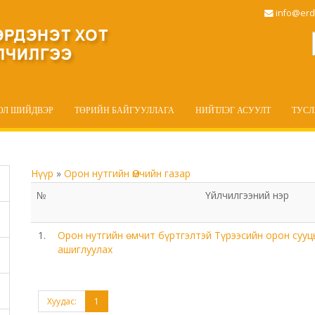
info@erd
ОЛ ШИЙДВЭР
ТӨРИЙН БАЙГУУЛЛАГА
НИЙТЛЭГ АСУУЛТ
ТУС
Нүүр
»
Орон нутгийн Өмчийн газар
№
Үйлчилгээний нэр
1.
Орон нутгийн өмчит бүртгэлтэй Түрээсийн орон сууцы
ашиглуулах
Хуудас:
1