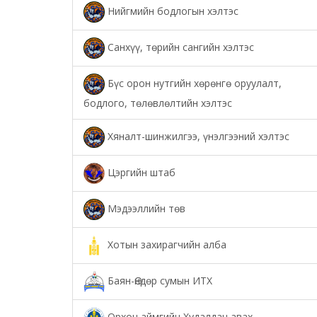
Нийгмийн бодлогын хэлтэс
Санхүү, төрийн сангийн хэлтэс
Бүс орон нутгийн хөрөнгө оруулалт,
бодлого, төлөвлөлтийн хэлтэс
Хяналт-шинжилгээ, үнэлгээний хэлтэс
Цэргийн штаб
Мэдээллийн төв
Хотын захирагчийн алба
Баян-Өндөр сумын ИТХ
Орхон аймгийн Худалдан авах