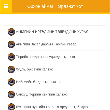
Цэс
Орхон аймаг - Эрдэнэт хот
АЙМГИЙН ИРГЭДИЙН ТӨЛӨӨЛӨГЧДИЙН ХУРАЛ
Аймгийн Засаг даргын Тамгын газар
Төрийн захиргааны удирдлагын хэлтэс
Хууль, эрх зүйн хэлтэс
Нийгмийн бодлогын хэлтэс
Санхүү, төрийн сангийн хэлтэс
Бүс орон нутгийн хөрөнгө оруулалт, бодлого,