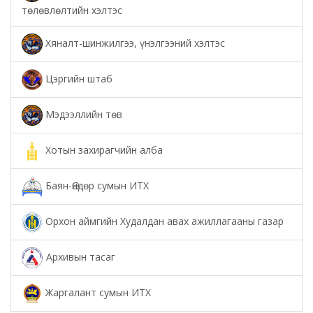
төлөвлөлтийн хэлтэс
Хяналт-шинжилгээ, үнэлгээний хэлтэс
Цэргийн штаб
Мэдээллийн төв
Хотын захирагчийн алба
Баян-Өндөр сумын ИТХ
Орхон аймгийн Худалдан авах ажиллагааны газар
Архивын тасаг
Жаргалант сумын ИТХ