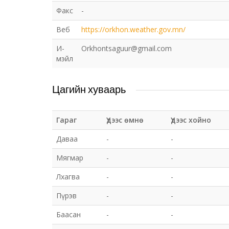
Факс
-
Веб
https://orkhon.weather.gov.mn/
И-
Orkhontsaguur@gmail.com
мэйл
Цагийн хуваарь
Гараг
Үдээс өмнө
Үдээс хойно
Даваа
-
-
Мягмар
-
-
Лхагва
-
-
Пүрэв
-
-
Баасан
-
-