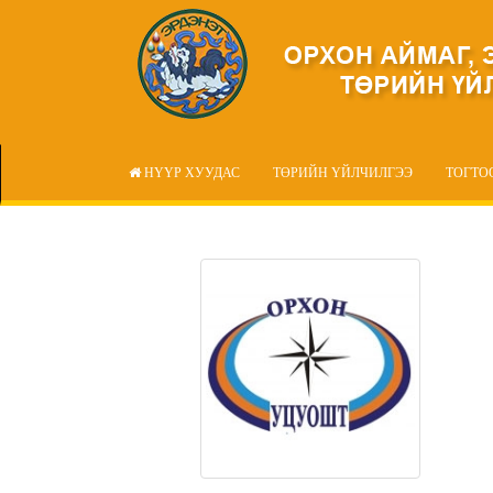
НҮҮР ХУУДАС
ТӨРИЙН ҮЙЛЧИЛГЭЭ
ТОГТО