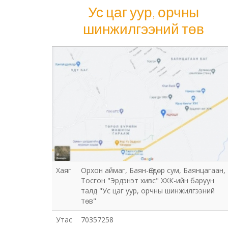
Ус цаг уур, орчны
шинжилгээний төв
Ус цаг уур, орчны шинжилгээний төв
Хаяг
Орхон аймаг, Баян-Өндөр сум, Баянцагаан,
Тосгон "Эрдэнэт хивс" ХХК-ийн баруун
талд "Ус цаг уур, орчны шинжилгээний
төв"
Утас
70357258