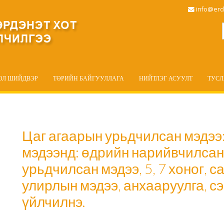
info@erd
ОЛ ШИЙДВЭР
ТӨРИЙН БАЙГУУЛЛАГА
НИЙТЛЭГ АСУУЛТ
ТУС
Цаг агаарын урьдчилсан мэдээ
мэдээнд: өдрийн нарийвчилсан
урьдчилсан мэдээ, 5, 7 хоног, 
улирлын мэдээ, анхааруулга, 
үйлчилнэ.