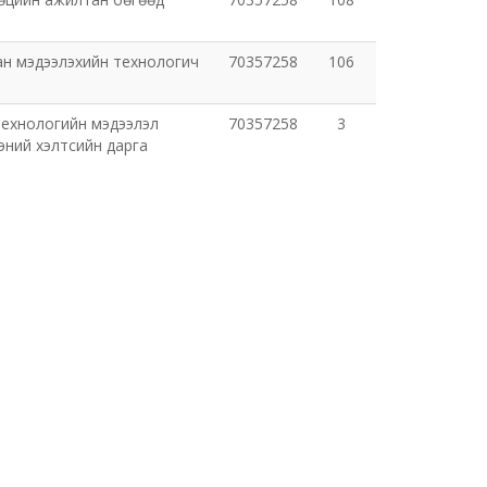
н мэдээлэхийн технологич
70357258
106
технологийн мэдээлэл
70357258
3
эний хэлтсийн дарга