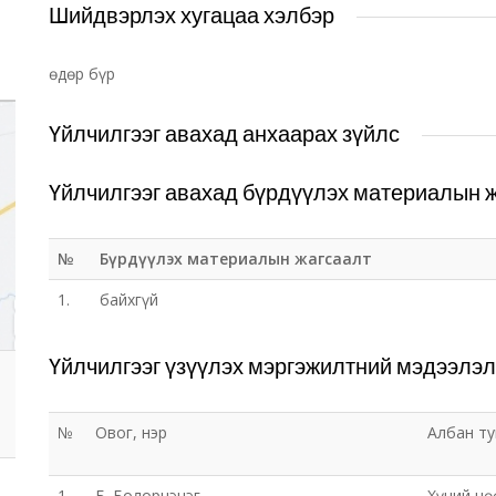
Шийдвэрлэх хугацаа хэлбэр
өдөр бүр
Үйлчилгээг авахад анхаарах зүйлс
Үйлчилгээг авахад бүрдүүлэх материалын 
№
Бүрдүүлэх материалын жагсаалт
1.
байхгүй
Үйлчилгээг үзүүлэх мэргэжилтний мэдээлэл
№
Овог, нэр
Албан т
1.
Б. Болорцэцэг
Хүний нө