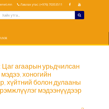
enet.mn
Лавлах утас: (+976) 70353511
ЛАМЖ
: Цаг агаарын урьдчилсан
 мэдээ, хоногийн
сар, хүйтний болон дулааны
сэрэмжлүүлэг мэдээнүүдээр