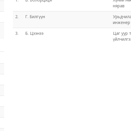
нярав
2.
Г. Билгүүн
Урьдчила
инженер
3.
Б. Цээнээ
Цаг уур 
үйлчилгэ