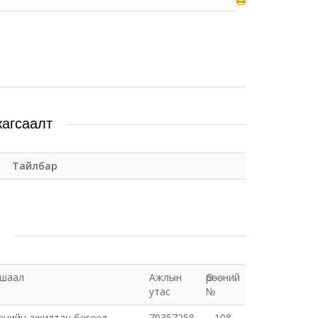
жагсаалт
Тайлбар
ушаал
Ажлын
Өрөөний
утас
№
өцийн ажилтан бөгөөд
70357258
108