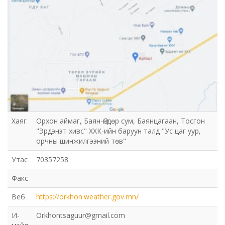
Хаяг
Орхон аймаг, Баян-Өндөр сум, Баянцагаан, Тосгон
"Эрдэнэт хивс" ХХК-ийн баруун талд "Ус цаг уур,
орчны шинжилгээний төв"
Утас
70357258
Факс
-
Веб
https://orkhon.weather.gov.mn/
И-
Orkhontsaguur@gmail.com