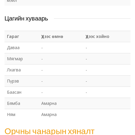
мэйл
Цагийн хуваарь
Гараг
Үдээс өмнө
Үдээс хойно
Даваа
-
-
Мягмар
-
-
Лхагва
-
-
Пүрэв
-
-
Баасан
-
-
Бямба
Амарна
Ням
Амарна
Орчны чанарын хяналт