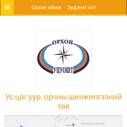
Цэс
Орхон аймаг - Эрдэнэт хот
Ус цаг уур, орчны шинжилгээний
төв
Ус цаг уур, орчны шинжилгээний төв