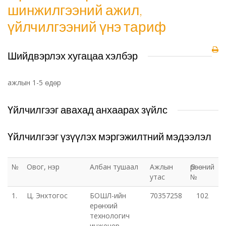
шинжилгээний ажил,
үйлчилгээний үнэ тариф
Шийдвэрлэх хугацаа хэлбэр
ажлын 1-5 өдөр
Үйлчилгээг авахад анхаарах зүйлс
Үйлчилгээг үзүүлэх мэргэжилтний мэдээлэл
№
Овог, нэр
Албан тушаал
Ажлын
Өрөөний
утас
№
1.
Ц. Энхтогос
БОШЛ-ийн
70357258
102
ерөнхий
технологич
инженер