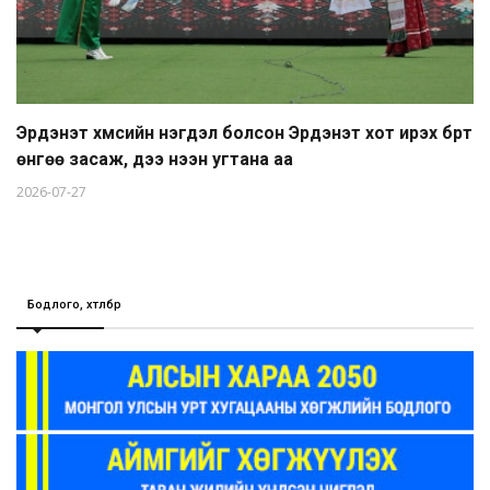
Эрдэнэт хүмүүсийн нэгдэл болсон Эрдэнэт хот ирэх бүрт
өнгөө засаж, үүдээ нээн угтана аа
2026-07-27
Бодлого, хөтөлбөр