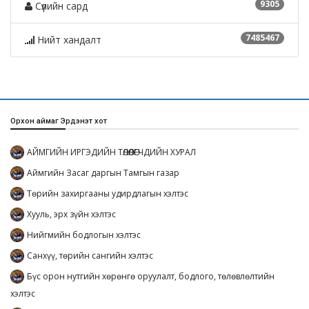
9305
Сүүлийн сард
7485467
Нийт хандалт
Орхон аймаг Эрдэнэт хот
АЙМГИЙН ИРГЭДИЙН ТӨЛӨӨЛӨГЧДИЙН ХУРАЛ
Аймгийн Засаг даргын Тамгын газар
Төрийн захиргааны удирдлагын хэлтэс
Хууль, эрх зүйн хэлтэс
Нийгмийн бодлогын хэлтэс
Санхүү, төрийн сангийн хэлтэс
Бүс орон нутгийн хөрөнгө оруулалт, бодлого, төлөвлөлтийн
хэлтэс