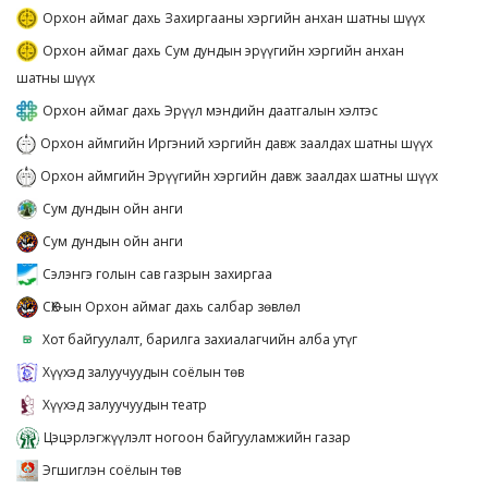
Орхон аймаг дахь Захиргааны хэргийн анхан шатны шүүх
Орхон аймаг дахь Сум дундын эрүүгийн хэргийн анхан
шатны шүүх
Орхон аймаг дахь Эрүүл мэндийн даатгалын хэлтэс
Орхон аймгийн Иргэний хэргийн давж заалдах шатны шүүх
Орхон аймгийн Эрүүгийн хэргийн давж заалдах шатны шүүх
Сум дундын ойн анги
Сум дундын ойн анги
Сэлэнгэ голын сав газрын захиргаа
СӨХ-ын Орхон аймаг дахь салбар зөвлөл
Хот байгуулалт, барилга захиалагчийн алба утүг
Хүүхэд залуучуудын соёлын төв
Хүүхэд залуучуудын театр
Цэцэрлэгжүүлэлт ногоон байгууламжийн газар
Эгшиглэн соёлын төв