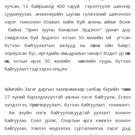
хучсан, 13 байршилд 400 гаруй гэрэлтүүлэг шинээр
суурилуулах, инженерийн шугам сүлжээний шинэчлэл
зэрэг томоохон 00ажил хийж буй анхны аймаг болж
байна. “Эрин зууны бахархал Эрдэнэт” уриан дор
тэмдэглэж буй Эрдэнэт хотын 50 жилийн ой угтсан
бүтээн байгуулалтын ажлууд нь зөвхөн ойн баярт
зориулсан бус, иргэдийн амьдралын чанарт бодит үр өгөөж
өгөх, хотын ирэх 50 жилийн хөгжлийн суурь бүтээн
байгуулалт гэдгээрээ онцлог.
Аймгийн Засаг даргын захирамжаар салбар бүрийн төлөөлөл
27 хүний бүрэлдэхүүнтэй ажлын хэсэг байгуулж, Ёслол
хүндэтгэл, Хөрөнгө оруулалт, бүтээн байгуулалт, тохижилт,
Аж ахуйн нэгж байгууллагуудтай уулзалт зохион
байгуулах, Соёл урлаг, Спортын арга хэмжээ зохион
байгуулах, Хэвлэл мэдээлэл, сурталчилгаа зэрэг дэд