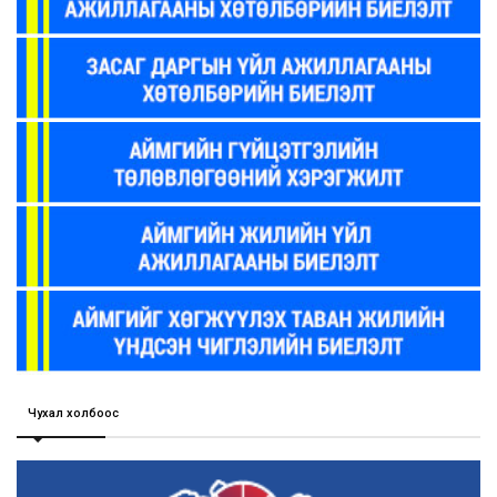
Чухал холбоос