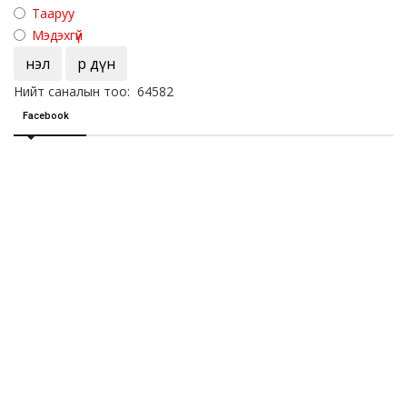
Тааруу
Мэдэхгүй
Үнэл
Үр дүн
Нийт саналын тоо: 64582
Facebook