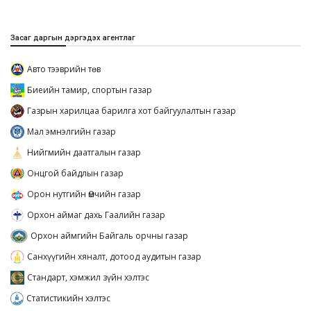
Засаг даргын дэргэдэх агентлаг
Авто тээврийн төв
Биеийн тамир, спортын газар
Газрын харилцаа барилга хот байгуулалтын газар
Мал эмнэлгийн газар
Нийгмийн даатгалын газар
Онцгой байдлын газар
Орон нутгийн Өмчийн газар
Орхон аймаг дахь Гаалийн газар
Орхон аймгийн Байгаль орчны газар
Санхүүгийн хяналт, дотоод аудитын газар
Стандарт, хэмжил зүйн хэлтэс
Статистикийн хэлтэс