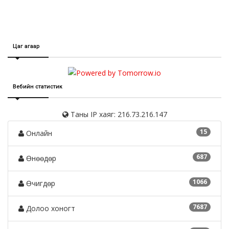
Цаг агаар
Вебийн статистик
Таны IP хаяг: 216.73.216.147
15
Онлайн
687
Өнөөдөр
1066
Өчигдөр
7687
Долоо хоногт