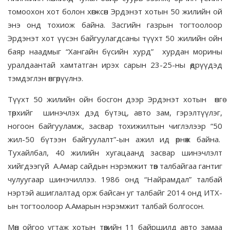
томоохон хот болон хөгжсөн Эрдэнэт хотын 50 жилийн ой
энэ онд тохиож байна. Засгийн газрын тогтоолоор
Эрдэнэт хот үүсэн байгуулагдсаны түүхт 50 жилийн ойн
баяр наадмыг “Хангайн бүсийн хурд” хурдан морины
уралдаантай хамтатган ирэх сарын 23-25-ны өдрүүдэд
тэмдэглэн өнгөрүүлнэ.
Түүхт 50 жилийн ойн босгон дээр Эрдэнэт хотын өнгө
төрхийг шинэчлэх дэд бүтэц, авто зам, гэрэлтүүлэг,
ногоон байгууламж, засвар тохижилтын чиглэлээр “50
жил-50 бүтээн байгуулалт”-ын ажил ид өрнөж байна.
Тухайлбал, 40 жилийн хугацаанд засвар шинэчлэлт
хийгдээгүй А.Амар сайдын нэрэмжит төв талбайгаа гантиг
чулуугаар шинэчиллээ. 1986 онд “Найрамдал” талбай
нэртэй ашиглалтад орж байсан уг талбайг 2014 онд ИТХ-
ын тогтоолоор А.Амарын нэрэмжит талбай болгосон.
Мөн ойгоо угтаж хотын төвийн 11 байршилд авто замаа