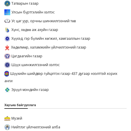
Татварын газар
Улсын бүртгэлийн хэлтэс
Ус цаг уур, орчны шинжилгээний төв
Хүнс, хөдөө аж ахуйн газар
Хүүхэд, гэр бүлийн хөгжил, хамгааллын газар
Хөдөлмөр, халамжийн үйлчилгээний газар
Цагдаагийн газар
Шүүх шинжилгээний хэлтэс
Шүүхийн шийдвэр гүйцэтгэх газар-437 дугаар нээлттэй хорих
анги
Эрүүл мэндийн газар
Харъяа байгууллага
Музей
Нийтлэг үйлчилгээний алба