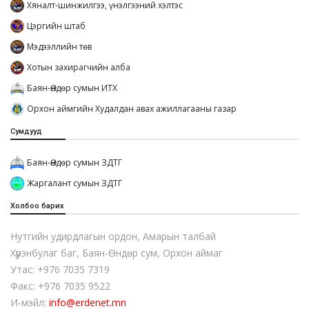
Хяналт-шинжилгээ, үнэлгээний хэлтэс
Цэргийн штаб
Мэдээллийн төв
Хотын захирагчийн алба
Баян-Өндөр сумын ИТХ
Орхон аймгийн Худалдан авах ажиллагааны газар
Сумдууд
Баян-Өндөр сумын ЗДТГ
Жаргалант сумын ЗДТГ
Холбоо барих
Нутгийн удирдлагын ордон, Амарын талбай
Хүрэнбулаг баг, Баян-Өндөр сум, Орхон аймаг
Утас: +976 7035 7319
Факс: +976 7035 9522
И-мэйл:
info@erdenet.mn