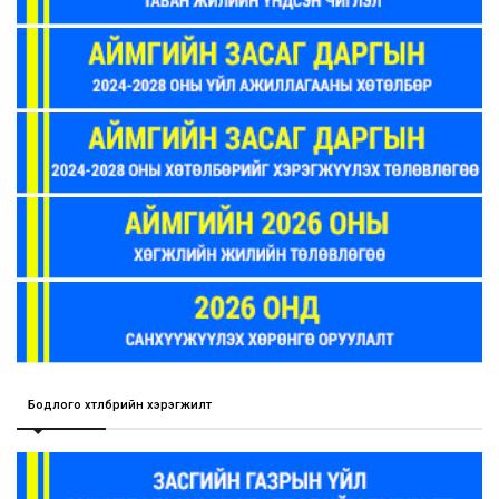
Бодлого хөтөлбөрийн хэрэгжилт