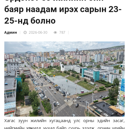
баяр наадам ирэх сарын 23-
25-нд болно
Админ
2026-06-30
787
Хагас зуун жилийн хугацаанд улс орны эдийн засаг,
нийгмийн хөгжилд чухал байр суурь эзэлж, орчин үеийн