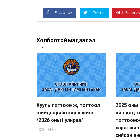
Facebook
Twitter
Pinteres
Холбоотой мэдээлэл
Хууль тогтоомж, тогтоол
2025 оны
шийдвэрийн хэрэгжилт
зүйн дэд 
/2026 оны I улирал/
тогтоом
хэрэгжил
2026-04-07
хийсэн а