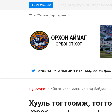
Эрдэнэт хүмүүсийн нэгдэл болсон Э
ТОВЧ МЭДЭЭ:
2026 оны 08-р сарын 08
НҮҮР
ЭРДЭНЭТ
АЙМГИЙН ИТХ
МЭДЭЭ, МЭДЭЭ
Нүүр хуудас
Үйл ажиллагааны ил тод байдал
Хууль тогтоомж, тогт