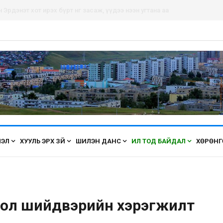
рдэнэт хот ирэх бүрт өнгөө засаж, үүдээ нээн угтана аа
ЛЭЛ
ХУУЛЬ ЭРХ ЗҮЙ
ШИЛЭН ДАНС
ИЛ ТОД БАЙДАЛ
ХӨРӨНГ
оол шийдвэрийн хэрэгжилт