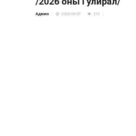
/2026 оны I улирал/
Админ
2026-04-07
315