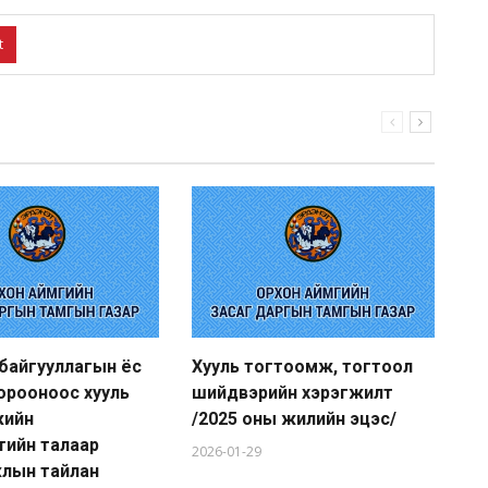
t
 байгууллагын ёс
Хууль тогтоомж, тогтоол
20
хорооноос хууль
шийдвэрийн хэрэгжилт
ту
жийн
/2025 оны жилийн эцэс/
су
тийн талаар
2026-01-29
20
жлын тайлан