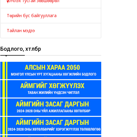
үйлчлэх тусгай зөвшөөрөл
Төрийн бус байгууллага
Тайлан мэдээ
Бодлого, хөтөлбөр