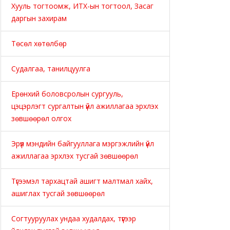
Хууль тогтоомж, ИТХ-ын тогтоол, Засаг
даргын захирам
Төсөл хөтөлбөр
Судалгаа, танилцуулга
Ерөнхий боловсролын сургууль,
цэцэрлэгт сургалтын үйл ажиллагаа эрхлэх
зөвшөөрөл олгох
Эрүүл мэндийн байгууллага мэргэжлийн үйл
ажиллагаа эрхлэх тусгай зөвшөөрөл
Түгээмэл тархацтай ашигт малтмал хайх,
ашиглах тусгай зөвшөөрөл
Согтууруулах ундаа худалдах, түүгээр