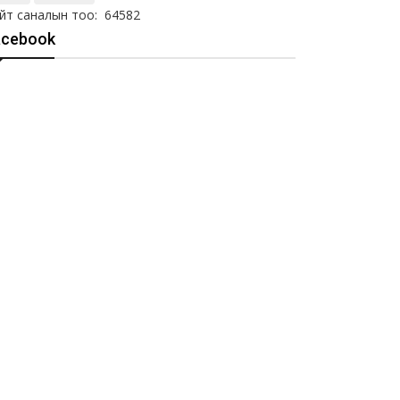
йт саналын тоо: 64582
acebook