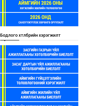
Бодлого хөтөлбөрийн хэрэгжилт
24-2025 онд олгосон
2024-2025 онд олгосон
сгай зөвшөөрлийн
тусгай зөвшөөрлийн
далгаа Үйлчилгээ
судалгаа Худалдаа
26-01-30
2026-01-30