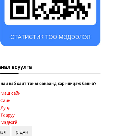
анал асуулга
най вэб сайт таны санаанд хэр нийцэж байна?
Маш сайн
Сайн
Дунд
Тааруу
Мэдэхгүй
Үнэл
Үр дүн