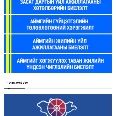
Чухал холбоос