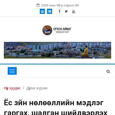
2026 оны 08-р сарын 09
Нүүр хуудас
Дүрэм журам
Ёс зүйн нөлөөллийн мэдүүлэг
гаргах, шалган шийдвэрлэх