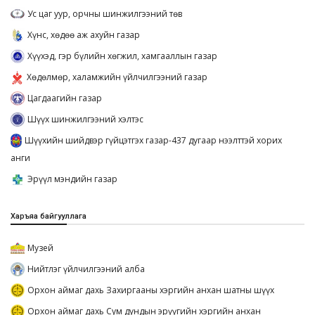
Ус цаг уур, орчны шинжилгээний төв
Хүнс, хөдөө аж ахуйн газар
Хүүхэд, гэр бүлийн хөгжил, хамгааллын газар
Хөдөлмөр, халамжийн үйлчилгээний газар
Цагдаагийн газар
Шүүх шинжилгээний хэлтэс
Шүүхийн шийдвэр гүйцэтгэх газар-437 дугаар нээлттэй хорих
анги
Эрүүл мэндийн газар
Харъяа байгууллага
Музей
Нийтлэг үйлчилгээний алба
Орхон аймаг дахь Захиргааны хэргийн анхан шатны шүүх
Орхон аймаг дахь Сум дундын эрүүгийн хэргийн анхан