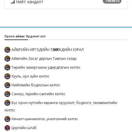
7484610
Нийт хандалт
Орхон аймаг Эрдэнэт хот
АЙМГИЙН ИРГЭДИЙН ТӨЛӨӨЛӨГЧДИЙН ХУРАЛ
Аймгийн Засаг даргын Тамгын газар
Төрийн захиргааны удирдлагын хэлтэс
Хууль, эрх зүйн хэлтэс
Нийгмийн бодлогын хэлтэс
Санхүү, төрийн сангийн хэлтэс
Бүс орон нутгийн хөрөнгө оруулалт, бодлого, төлөвлөлтийн
хэлтэс
Хяналт-шинжилгээ, үнэлгээний хэлтэс
Цэргийн штаб