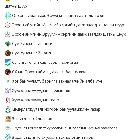
шатны шүүх
Орхон аймаг дахь Эрүүл мэндийн даатгалын хэлтэс
Орхон аймгийн Иргэний хэргийн давж заалдах шатны шүүх
Орхон аймгийн Эрүүгийн хэргийн давж заалдах шатны шүүх
Сум дундын ойн анги
Сум дундын ойн анги
Сэлэнгэ голын сав газрын захиргаа
СӨХ-ын Орхон аймаг дахь салбар зөвлөл
Хот байгуулалт, барилга захиалагчийн алба утүг
Хүүхэд залуучуудын соёлын төв
Хүүхэд залуучуудын театр
Цэцэрлэгжүүлэлт ногоон байгууламжийн газар
Эгшиглэн соёлын төв
Эрдэнэт цэцэрлэгт хүрээлэн ашиглалтын өмнөх захиргаа
Эрдэнэт шинжлэх ухаан, технологийн парк