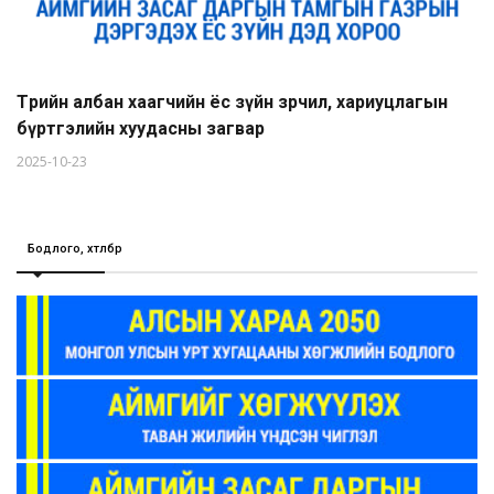
Төрийн албан хаагчийн ёс зүйн зөрчил, хариуцлагын
бүртгэлийн хуудасны загвар
2025-10-23
Бодлого, хөтөлбөр