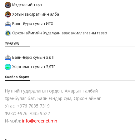
Мэдээллийн төв
Хотын захирагчийн алба
Баян-Өндөр сумын ИТХ
Орхон аймгийн Худалдан авах ажиллагааны газар
Сумдууд
Баян-Өндөр сумын ЗДТГ
Жаргалант сумын ЗДТГ
Холбоо барих
Нутгийн удирдлагын ордон, Амарын талбай
Хүрэнбулаг баг, Баян-Өндөр сум, Орхон аймаг
Утас: +976 7035 7319
Факс: +976 7035 9522
И-мэйл:
info@erdenet.mn