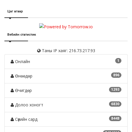
Цаг агаар
Вебийн статистик
Таны IP хаяг: 216.73.217.93
1
Онлайн
896
Өнөөдөр
1293
Өчигдөр
6830
Долоо хоногт
8448
Сүүлийн сард