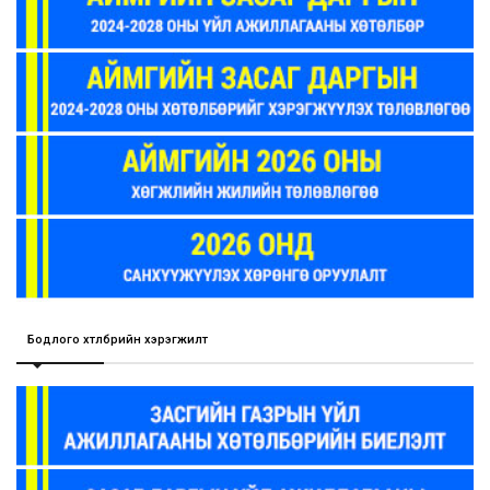
Бодлого хөтөлбөрийн хэрэгжилт