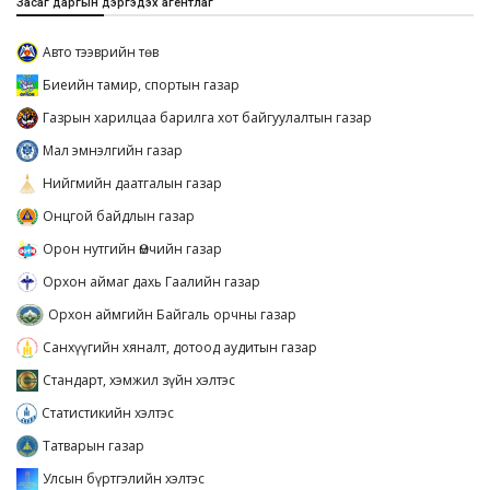
Засаг даргын дэргэдэх агентлаг
Авто тээврийн төв
Биеийн тамир, спортын газар
Газрын харилцаа барилга хот байгуулалтын газар
Мал эмнэлгийн газар
Нийгмийн даатгалын газар
Онцгой байдлын газар
Орон нутгийн Өмчийн газар
Орхон аймаг дахь Гаалийн газар
Орхон аймгийн Байгаль орчны газар
Санхүүгийн хяналт, дотоод аудитын газар
Стандарт, хэмжил зүйн хэлтэс
Статистикийн хэлтэс
Татварын газар
Улсын бүртгэлийн хэлтэс