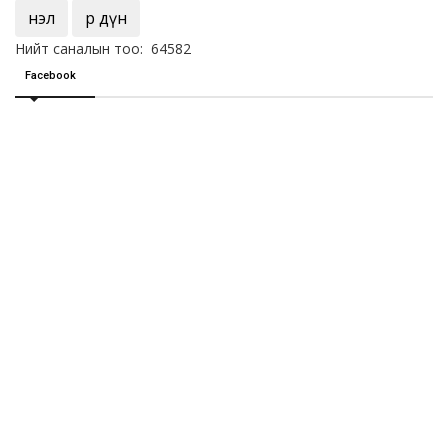
Үнэл
Үр дүн
Нийт саналын тоо: 64582
Facebook