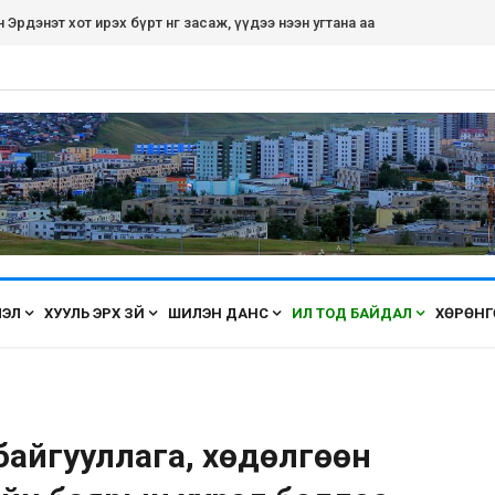
рдэнэт хот ирэх бүрт өнгөө засаж, үүдээ нээн угтана аа
ЛЭЛ
ХУУЛЬ ЭРХ ЗҮЙ
ШИЛЭН ДАНС
ИЛ ТОД БАЙДАЛ
ХӨРӨНГ
 байгууллага, хөдөлгөөн