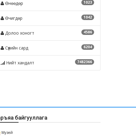
1023
Өнөөдөр
1042
Өчигдөр
4586
Долоо хоногт
6204
Сүүлийн сард
нгол Улсын Ерөнхийлөгч
Эрдэнэт хотын 30 гаруй
7482366
Нийт хандалт
Хүрэлсүх 50 жилийн ойн
мянган өрхөд 50 жилийн
ярын хуралд оролцлоо
ойн гарын бэлэг хүргэнэ
26-07-23
2026-07-14
аръяа байгууллага
Музей