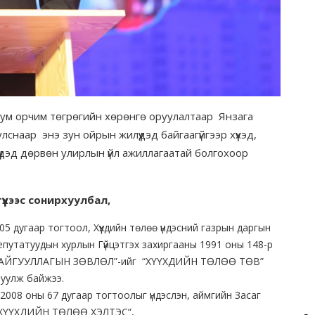
рбум орчим төгрөгийн хөрөнгө оруулалтаар Янзага
снаар энэ зун ойрын жилүүдэд байгаагүйгээр хүүхэд,
үдэд дөрвөн улирлын үйл ажиллагаатай болгохоор
үүхээс сонирхуулбал,
 дугаар тогтоол, Хүүхдийн төлөө үндэсний газрын даргын
епутатуудын хурлын Гүйцэтгэх захиргааны 1991 оны 148-р
 БАЙГУУЛЛАГЫН ЗӨВЛӨЛ”-ийг “ХҮҮХДИЙН ТӨЛӨӨ ТӨВ”
руулж байжээ.
2008 оны 67 дугаар тогтоолыг үндэслэн, аймгийн Засаг
 “ХҮҮХДИЙН ТӨЛӨӨ ХЭЛТЭС”,