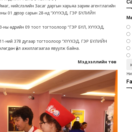
С
ймаг, нийслэлийн Засаг даргын харьяа зарим агентлагийн
 оны 01 дүгээр сарын 28-нд “ХҮҮХЭД, ГЭР БҮЛИЙН
Ма
 3-ны өдрийн 09 тоот тогтоолоор “ГЭР БҮЛ, ХҮҮХЭД,
 11-ний 378 дугаар тогтоолоор “ХҮҮХЭД, ГЭР БҮЛИЙН
гдөн үйл ажиллагаагаа явуулж байна.
Мэдээллийн төв
Ни
F