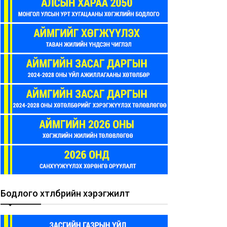
Бодлого хөтөлбөрийн хэрэгжилт