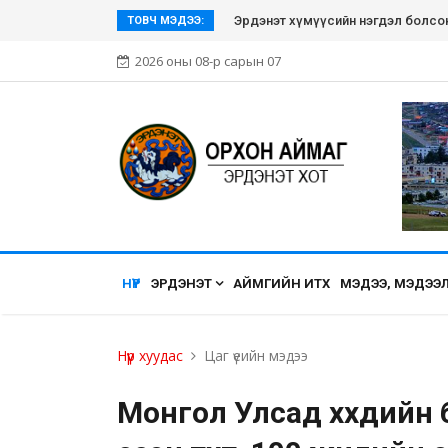
Эрдэнэт хүмүүсийн нэгдэл болсон Э
ТОВЧ МЭДЭЭ:
2026 оны 08-р сарын 07
НҮҮР
ЭРДЭНЭТ
АЙМГИЙН ИТХ
МЭДЭЭ, МЭДЭЭ
Нүүр хуудас
Цаг үеийн мэдээ
Монгол Улсад хүүхдийн