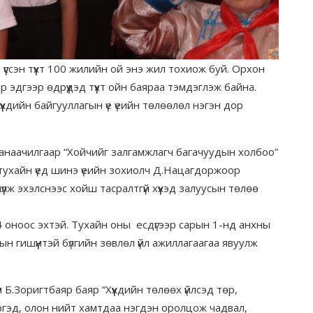
үүссэн түүхт 100 жилийн ой энэ жил тохиож буй. Орхон
ар эдгээр өдрүүдэд түүхт ойн баяраа тэмдэглэж байна.
үхдийн байгууллагын үе үеийн төлөөлөл нэгэн дор
санаачилгаар “Хойчийг залгамжлагч багачуудын холбоо”
эн тухайн үед шинэ үеийн зохиолч Д.Нацагдоржоор
үлж эхэлснээс хойш тасралтгүй хүүхэд залуусын төлөө
74 оноос эхтэй. Тухайн оны есдүгээр сарын 1-нд анхны
н гишүүнтэй бүлгийн зөвлөл үйл ажиллагаагаа явуулж
н Б.Зоригтбаяр баяр “Хүүхдийн төлөөх үйлсэд төр,
 иргэд, олон нийт хамтдаа нэгдэн оролцож чадвал,