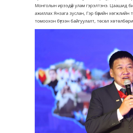
Монголын ирээдүй улам гэрэлтэнэ. Цаашид бид
ажиллах Янзага зуслан, Гэр бүлийн хөгжлийн тө
томоохон бүтээн байгуулалт, төсөл хөтөлбөрий