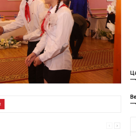
Ца
В
t