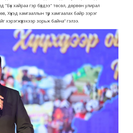
 "Бүх хайраа гэр бүлдээ" төсөл, дөрвөн улирал
в, Хүүхэд хамгааллын түр хамгаалах байр зэрэг
г хэрэгжүүлэхээр зорьж байна” гэлээ.