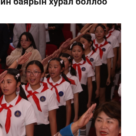
н ойн баярын хурал боллоо