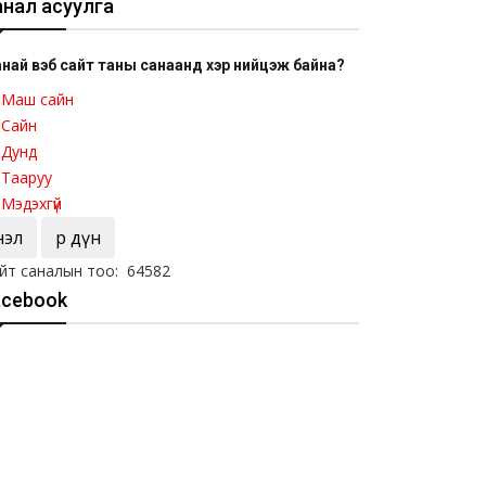
анал асуулга
най вэб сайт таны санаанд хэр нийцэж байна?
Маш сайн
Сайн
Дунд
Тааруу
Мэдэхгүй
Үнэл
Үр дүн
йт саналын тоо: 64582
acebook