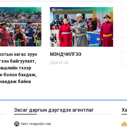
хотын хагас зуун
МЭНДЧИЛГЭЭ
Мо
тээн байгуулалт,
У.
2026-07-24
вшлийн түүхээр
ба
н болон бахдаж,
20
наадаж байна
Засаг даргын дэргэдэх агентлаг
Х
Авто тээврийн төв