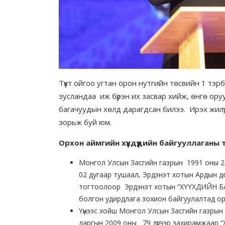
Түүхт ойгоо угтан орон нутгийн төсвийн 1 тэ
зусландаа иж бүрэн их засвар хийж, өнгө оруул
багачуудын хөлд дарагдсан билээ. Ирэх жилү
зорьж буй юм.
Орхон аймгийн хүүхдүүдийн байгууллаганы т
Монгол Улсын Засгийн газрын 1991 оны 205
02 дугаар тушаал, Эрдэнэт хотын Ардын д
тогтоолоор Эрдэнэт хотын “ХҮҮХДИЙН
болгон удирдлага зохион байгуулалтад о
Үүнээс хойш Монгол Улсын Засгийн газрын 
даргын 2009 оны 79 дүгээр захирамжаар