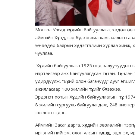
Монгол Улсад хүүхдийн байгууллага, хөдөлгөөн 
аймгийн Хүүхэд, гэр бүл, хөгжил хамгааллын газ
Өнөөдөр баярын хүндэтгэлийн хурлаа хийж, хү
чууллаа.
Хүүхдийн байгууллага 1925 онд залуучуудын 
нэртэйгээр анх байгуулагдсан түүхтэй. Түүнчл
удирдуулж, “Бүхий олон багачууд” дууг эгшиглү
ажилласаар 100 жилийн түүхийг бүтээжээ.
Эрдэнэт хотын Хүүхдийн байгууллагын түүх 19
8 жилийн сургууль байгуулагдаж, 248 пионеры
эхэлсэн гэдэг.
Аймгийн Засаг дарга, хүүхдийн зөвлөлийн тэргүү
иргэний нийгэм, олон улсын түншүүд, эцэг эх,