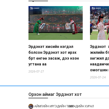
Эрдэнэт хүмүүсийн нэгдэл
Эрдэнэт 
болсон Эрдэнэт хот ирэх
жилийн бү
бүрт өнгөө засаж, үүдээ нээн
хөгжил дэ
угтана аа
наадамчи
омогшин 
2026-07-27
2026-07-24
Орхон аймаг Эрдэнэт хот
АЙМГИЙН ИРГЭДИЙН ТӨЛӨӨЛӨГЧДИЙН ХУРАЛ