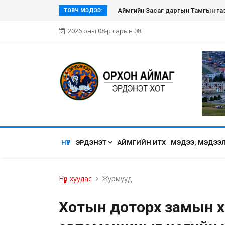
Эрдэнэт хүмүүсийн нэгдэл болсон Эр
ТОВЧ МЭДЭЭ:
2026 оны 08-р сарын 08
НҮҮР
ЭРДЭНЭТ
АЙМГИЙН ИТХ
МЭДЭЭ, МЭДЭЭ
Нүүр хуудас
Журмууд
Хотын доторх замын хөд