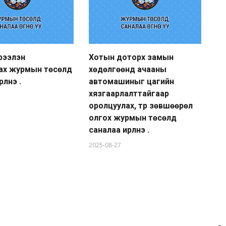
рээлэн
Хотын доторх замын
Ни
ах журмын төсөлд
хөдөлгөөнд ачааны
ол
лнэ үү.
автомашиныг цагийн
са
хязгаарлалттайгаар
са
оролцуулах, түр зөвшөөрөл
20
олгох журмын төсөлд
саналаа ирүүлнэ үү.
2025-08-27