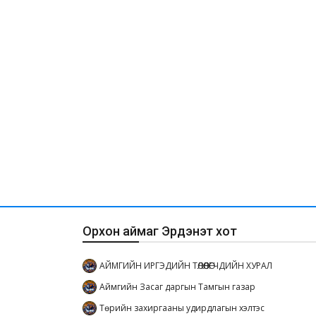
Орхон аймаг Эрдэнэт хот
АЙМГИЙН ИРГЭДИЙН ТӨЛӨӨЛӨГЧДИЙН ХУРАЛ
Аймгийн Засаг даргын Тамгын газар
Төрийн захиргааны удирдлагын хэлтэс