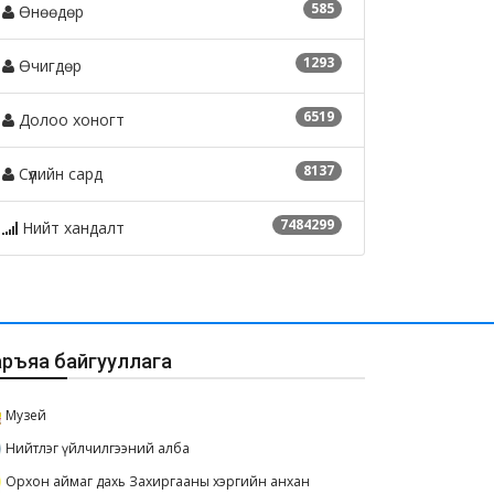
585
Өнөөдөр
1293
Өчигдөр
6519
Долоо хоногт
8137
Сүүлийн сард
7484299
Нийт хандалт
аръяа байгууллага
Музей
Нийтлэг үйлчилгээний алба
Орхон аймаг дахь Захиргааны хэргийн анхан