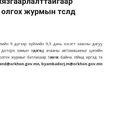
хязгаарлалттайгаар
өл олгох журмын төсөлд
улийн 9 дүгээр зүйлийн 9,5 дахь хэсэгт заасны дагуу
доторх замын хөдөлгөөнд ачааны автомашиныг цагийн
л олгох журмыг батлахаар төлөвлөж байна. Иймд иргэд та
end@orkhon.gov.mn, byambadorj.m@orkhon.gov.mn