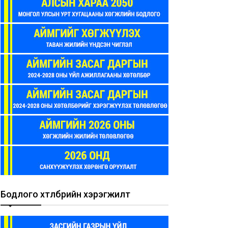
Бодлого хөтөлбөрийн хэрэгжилт