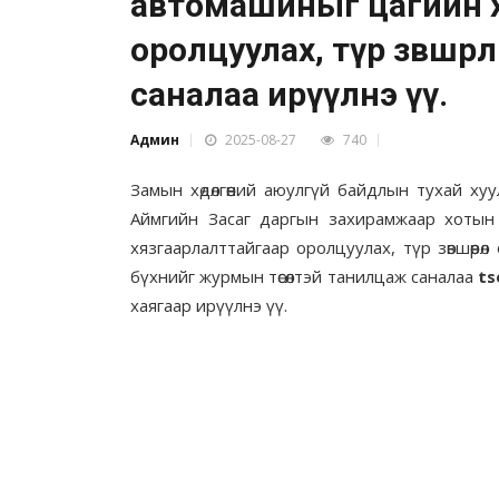
автомашиныг цагийн 
оролцуулах, түр зөвшөөр
саналаа ирүүлнэ үү.
Админ
2025-08-27
740
Замын хөдөлгөөний аюулгүй байдлын тухай ху
Аймгийн Засаг даргын захирамжаар хотын 
хязгаарлалттайгаар оролцуулах, түр зөвшөөрө
бүхнийг журмын төсөлтэй танилцаж саналаа
ts
хаягаар ирүүлнэ үү.