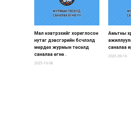
Мал нэвтрэхийг хориглосон
Амьтны хү
нутаг дэвсгэрийн бүсчлэлд
ажиллуул
мөрдөх журмын төсөлд
саналаа ирүү
саналаа өгнө үү.
2025-09-16
2025-10-08