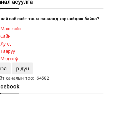
анал асуулга
най вэб сайт таны санаанд хэр нийцэж байна?
Маш сайн
Сайн
Дунд
Тааруу
Мэдэхгүй
Үнэл
Үр дүн
йт саналын тоо: 64582
acebook