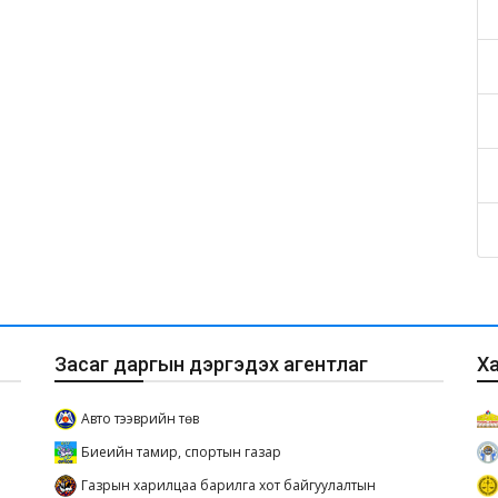
Засаг даргын дэргэдэх агентлаг
Х
Авто тээврийн төв
Биеийн тамир, спортын газар
Газрын харилцаа барилга хот байгуулалтын