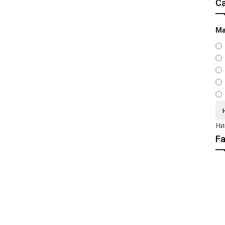
С
Ма
Ни
F