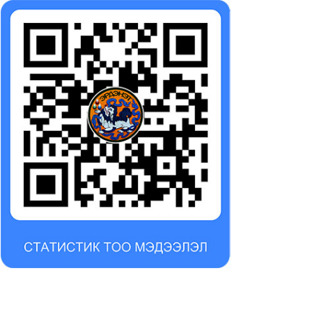
йтийн тээврийн нөхөн
Авто зам, замын
говор хуваарилах,
байгууламжийн барилгын
нхүүжүүлэх журмын төсөлд
ажил эхлүүлэх, үргэлжлүүлэх,
налаа өгнө үү
ашиглалтад авах журам
23-07-19
2023-04-24