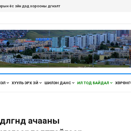
дэнэт хот ирэх бүрт өнгөө засаж, үүдээ нээн угтана аа
ЛЭЛ
ХУУЛЬ ЭРХ ЗҮЙ
ШИЛЭН ДАНС
ИЛ ТОД БАЙДАЛ
ХӨРӨНГ
өлгөөнд ачааны