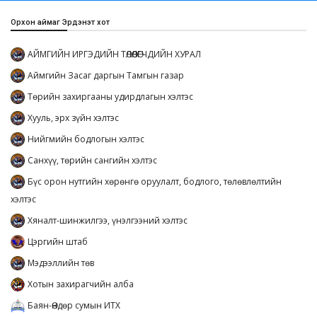
Орхон аймаг Эрдэнэт хот
АЙМГИЙН ИРГЭДИЙН ТӨЛӨӨЛӨГЧДИЙН ХУРАЛ
Аймгийн Засаг даргын Тамгын газар
Төрийн захиргааны удирдлагын хэлтэс
Хууль, эрх зүйн хэлтэс
Нийгмийн бодлогын хэлтэс
Санхүү, төрийн сангийн хэлтэс
Бүс орон нутгийн хөрөнгө оруулалт, бодлого, төлөвлөлтийн
хэлтэс
Хяналт-шинжилгээ, үнэлгээний хэлтэс
Цэргийн штаб
Мэдээллийн төв
Хотын захирагчийн алба
Баян-Өндөр сумын ИТХ