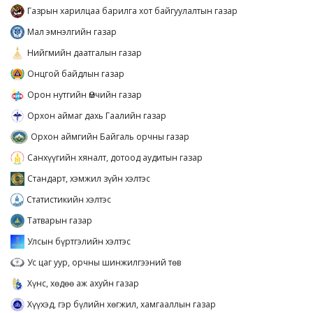
Газрын харилцаа барилга хот байгуулалтын газар
Мал эмнэлгийн газар
Нийгмийн даатгалын газар
Онцгой байдлын газар
Орон нутгийн Өмчийн газар
Орхон аймаг дахь Гаалийн газар
Орхон аймгийн Байгаль орчны газар
Санхүүгийн хяналт, дотоод аудитын газар
Стандарт, хэмжил зүйн хэлтэс
Статистикийн хэлтэс
Татварын газар
Улсын бүртгэлийн хэлтэс
Ус цаг уур, орчны шинжилгээний төв
Хүнс, хөдөө аж ахуйн газар
Хүүхэд, гэр бүлийн хөгжил, хамгааллын газар