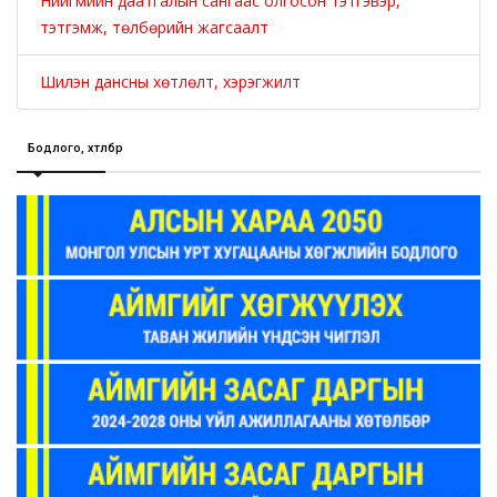
Нийгмийн даатгалын сангаас олгосон тэтгэвэр,
тэтгэмж, төлбөрийн жагсаалт
Шилэн дансны хөтлөлт, хэрэгжилт
Бодлого, хөтөлбөр