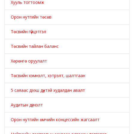
Хууль тогтоомж
Орон нутгийн төсөв
Төсвийн гүйцэтгэл
Төсвийн тайлан баланс
Хөрөнгө оруулалт
Төсвийн хэмнэлт, хэтрэлт, шалтгаан
5 саяаас дээш дүнтэй худалдан авалт
Аудитын дүгнэлт
Орон нутгийн өмчийн концессийн жагсаалт