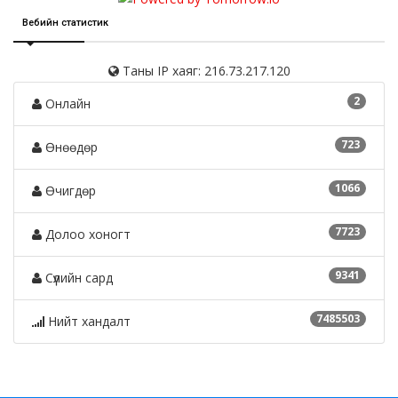
Вебийн статистик
Таны IP хаяг: 216.73.217.120
2
Онлайн
723
Өнөөдөр
1066
Өчигдөр
7723
Долоо хоногт
9341
Сүүлийн сард
7485503
Нийт хандалт