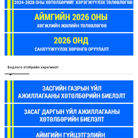
Бодлого хөтөлбөрийн хэрэгжилт