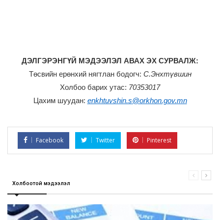
ДЭЛГЭРЭНГҮЙ МЭДЭЭЛЭЛ АВАХ ЭХ СУРВАЛЖ:
Төсвийн ерөнхий нягтлан бодогч:
С.Энхтүвшин
Холбоо барих утас:
70353017
Цахим шуудан:
enkhtuvshin.s@orkhon.gov.mn
Facebook
Twitter
Pinterest
Холбоотой мэдээлэл