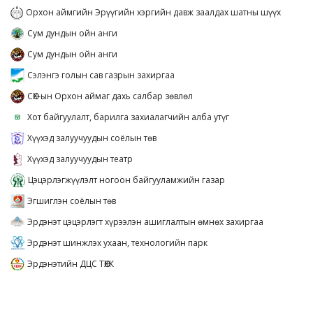
Орхон аймгийн Эрүүгийн хэргийн давж заалдах шатны шүүх
Сум дундын ойн анги
Сум дундын ойн анги
Сэлэнгэ голын сав газрын захиргаа
СӨХ-ын Орхон аймаг дахь салбар зөвлөл
Хот байгуулалт, барилга захиалагчийн алба утүг
Хүүхэд залуучуудын соёлын төв
Хүүхэд залуучуудын театр
Цэцэрлэгжүүлэлт ногоон байгууламжийн газар
Эгшиглэн соёлын төв
Эрдэнэт цэцэрлэгт хүрээлэн ашиглалтын өмнөх захиргаа
Эрдэнэт шинжлэх ухаан, технологийн парк
Эрдэнэтийн ДЦС ТӨХК