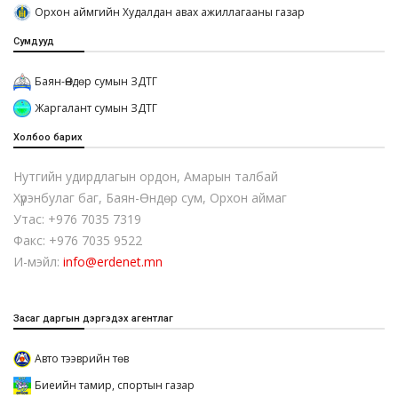
Орхон аймгийн Худалдан авах ажиллагааны газар
Сумдууд
Баян-Өндөр сумын ЗДТГ
Жаргалант сумын ЗДТГ
Холбоо барих
Нутгийн удирдлагын ордон, Амарын талбай
Хүрэнбулаг баг, Баян-Өндөр сум, Орхон аймаг
Утас: +976 7035 7319
Факс: +976 7035 9522
И-мэйл:
info@erdenet.mn
Засаг даргын дэргэдэх агентлаг
Авто тээврийн төв
Биеийн тамир, спортын газар