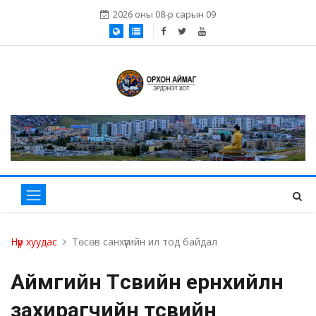
2026 оны 08-р сарын 09
Нүүр хуудас
Төсөв санхүүгийн ил тод байдал
Аймгийн Төсвийн ерөнхийлөн
захирагчийн төсвийн