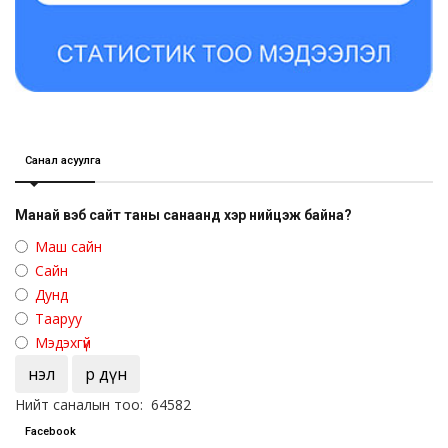
Санал асуулга
Манай вэб сайт таны санаанд хэр нийцэж байна?
Маш сайн
Сайн
Дунд
Тааруу
Мэдэхгүй
Үнэл
Үр дүн
Нийт саналын тоо: 64582
Facebook