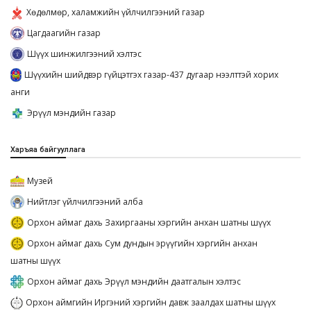
Хөдөлмөр, халамжийн үйлчилгээний газар
Цагдаагийн газар
Шүүх шинжилгээний хэлтэс
Шүүхийн шийдвэр гүйцэтгэх газар-437 дугаар нээлттэй хорих
анги
Эрүүл мэндийн газар
Харъяа байгууллага
Музей
Нийтлэг үйлчилгээний алба
Орхон аймаг дахь Захиргааны хэргийн анхан шатны шүүх
Орхон аймаг дахь Сум дундын эрүүгийн хэргийн анхан
шатны шүүх
Орхон аймаг дахь Эрүүл мэндийн даатгалын хэлтэс
Орхон аймгийн Иргэний хэргийн давж заалдах шатны шүүх