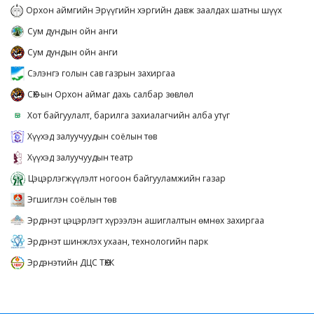
Орхон аймгийн Эрүүгийн хэргийн давж заалдах шатны шүүх
Сум дундын ойн анги
Сум дундын ойн анги
Сэлэнгэ голын сав газрын захиргаа
СӨХ-ын Орхон аймаг дахь салбар зөвлөл
Хот байгуулалт, барилга захиалагчийн алба утүг
Хүүхэд залуучуудын соёлын төв
Хүүхэд залуучуудын театр
Цэцэрлэгжүүлэлт ногоон байгууламжийн газар
Эгшиглэн соёлын төв
Эрдэнэт цэцэрлэгт хүрээлэн ашиглалтын өмнөх захиргаа
Эрдэнэт шинжлэх ухаан, технологийн парк
Эрдэнэтийн ДЦС ТӨХК