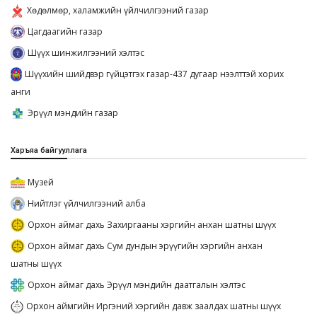
Хөдөлмөр, халамжийн үйлчилгээний газар
Цагдаагийн газар
Шүүх шинжилгээний хэлтэс
Шүүхийн шийдвэр гүйцэтгэх газар-437 дугаар нээлттэй хорих
анги
Эрүүл мэндийн газар
Харъяа байгууллага
Музей
Нийтлэг үйлчилгээний алба
Орхон аймаг дахь Захиргааны хэргийн анхан шатны шүүх
Орхон аймаг дахь Сум дундын эрүүгийн хэргийн анхан
шатны шүүх
Орхон аймаг дахь Эрүүл мэндийн даатгалын хэлтэс
Орхон аймгийн Иргэний хэргийн давж заалдах шатны шүүх