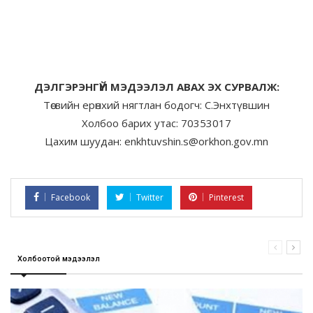
ДЭЛГЭРЭНГҮЙ МЭДЭЭЛЭЛ АВАХ ЭХ СУРВАЛЖ:
Төсвийн ерөнхий нягтлан бодогч: С.Энхтүвшин
Холбоо барих утас: 70353017
Цахим шуудан: enkhtuvshin.s@orkhon.gov.mn
Facebook
Twitter
Pinterest
Холбоотой мэдээлэл