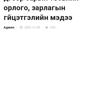
орлого, зарлагын
гүйцэтгэлийн мэдээ
Админ
2025-12-09
500