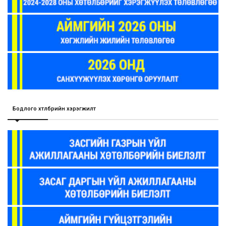
Бодлого хөтөлбөрийн хэрэгжилт