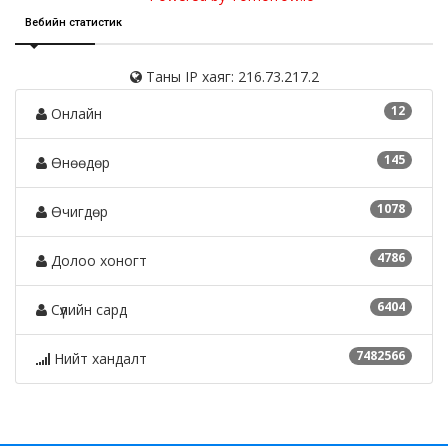
Вебийн статистик
Таны IP хаяг: 216.73.217.2
12
Онлайн
145
Өнөөдөр
1078
Өчигдөр
4786
Долоо хоногт
6404
Сүүлийн сард
7482566
Нийт хандалт