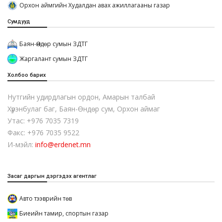
Орхон аймгийн Худалдан авах ажиллагааны газар
Сумдууд
Баян-Өндөр сумын ЗДТГ
Жаргалант сумын ЗДТГ
Холбоо барих
Нутгийн удирдлагын ордон, Амарын талбай
Хүрэнбулаг баг, Баян-Өндөр сум, Орхон аймаг
Утас: +976 7035 7319
Факс: +976 7035 9522
И-мэйл:
info@erdenet.mn
Засаг даргын дэргэдэх агентлаг
Авто тээврийн төв
Биеийн тамир, спортын газар