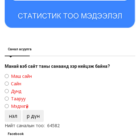
Санал асуулга
Манай вэб сайт таны санаанд хэр нийцэж байна?
Маш сайн
Сайн
Дунд
Тааруу
Мэдэхгүй
Үнэл
Үр дүн
Нийт саналын тоо: 64582
Facebook