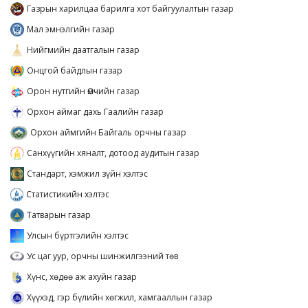
Газрын харилцаа барилга хот байгуулалтын газар
Мал эмнэлгийн газар
Нийгмийн даатгалын газар
Онцгой байдлын газар
Орон нутгийн Өмчийн газар
Орхон аймаг дахь Гаалийн газар
Орхон аймгийн Байгаль орчны газар
Санхүүгийн хяналт, дотоод аудитын газар
Стандарт, хэмжил зүйн хэлтэс
Статистикийн хэлтэс
Татварын газар
Улсын бүртгэлийн хэлтэс
Ус цаг уур, орчны шинжилгээний төв
Хүнс, хөдөө аж ахуйн газар
Хүүхэд, гэр бүлийн хөгжил, хамгааллын газар