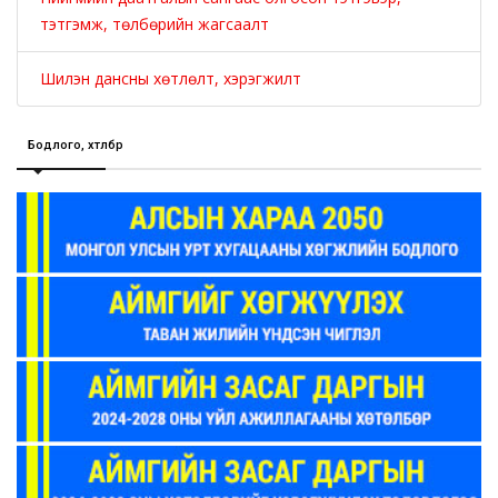
тэтгэмж, төлбөрийн жагсаалт
Шилэн дансны хөтлөлт, хэрэгжилт
Бодлого, хөтөлбөр