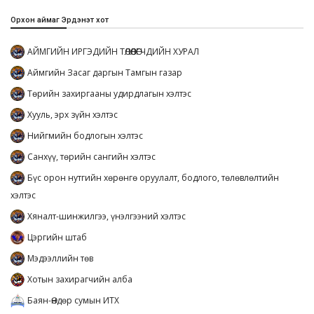
Орхон аймаг Эрдэнэт хот
АЙМГИЙН ИРГЭДИЙН ТӨЛӨӨЛӨГЧДИЙН ХУРАЛ
Аймгийн Засаг даргын Тамгын газар
Төрийн захиргааны удирдлагын хэлтэс
Хууль, эрх зүйн хэлтэс
Нийгмийн бодлогын хэлтэс
Санхүү, төрийн сангийн хэлтэс
Бүс орон нутгийн хөрөнгө оруулалт, бодлого, төлөвлөлтийн
хэлтэс
Хяналт-шинжилгээ, үнэлгээний хэлтэс
Цэргийн штаб
Мэдээллийн төв
Хотын захирагчийн алба
Баян-Өндөр сумын ИТХ