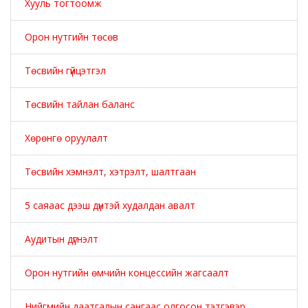
Хууль тогтоомж
Орон нутгийн төсөв
Төсвийн гүйцэтгэл
Төсвийн тайлан баланс
Хөрөнгө оруулалт
Төсвийн хэмнэлт, хэтрэлт, шалтгаан
5 саяаас дээш дүнтэй худалдан авалт
Аудитын дүгнэлт
Орон нутгийн өмчийн концессийн жагсаалт
Нийгмийн даатгалын сангаас олгосон тэтгэвэр,