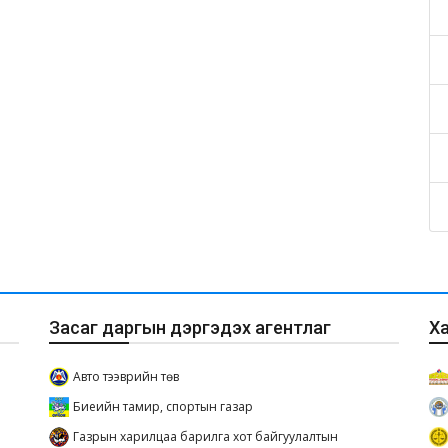
Засаг даргын дэргэдэх агентлаг
Х
Авто тээврийн төв
Биеийн тамир, спортын газар
Газрын харилцаа барилга хот байгуулалтын