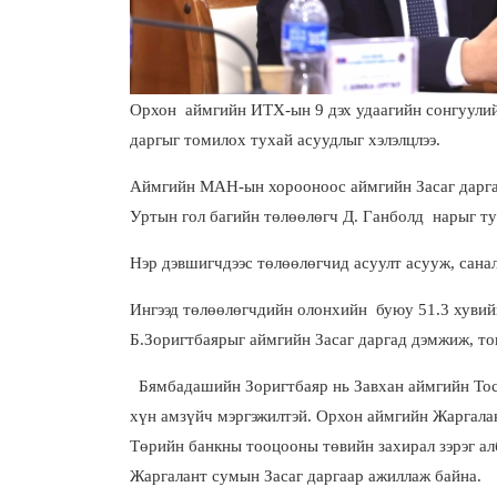
Орхон
аймгийн ИТХ-ын 9 дэх удаагийн сонгуулий
даргыг томилох тухай асуудлыг хэлэлцлээ.
Аймгийн МАН-ын хорооноос аймгийн Засаг даргад
Уртын гол багийн төлөөлөгч Д. Ганболд нарыг ту
Нэр дэвшигчдээс төлөөлөгчид асуулт асууж, санал
Ингээд төлөөлөгчдийн олонхийн буюу 51.3 хувий
Б.Зоригтбаярыг аймгийн Засаг даргад дэмжиж, т
Бямбадашийн Зоригтбаяр нь Завхан аймгийн Тосо
хүн амзүйч мэргэжилтэй. Орхон аймгийн Жаргал
Төрийн банкны тооцооны төвийн захирал зэрэг а
Жаргалант сумын Засаг даргаар ажиллаж байна.