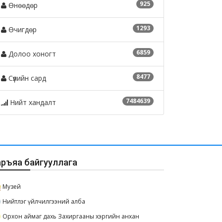
925
Өнөөдөр
1293
Өчигдөр
6859
Долоо хоногт
8477
Сүүлийн сард
7484639
Нийт хандалт
аръяа байгууллага
Музей
Нийтлэг үйлчилгээний алба
Орхон аймаг дахь Захиргааны хэргийн анхан