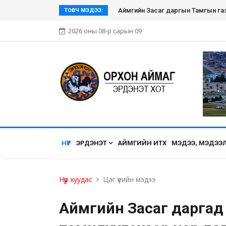
Эрдэнэт хүмүүсийн нэгдэл болсон Э
ТОВЧ МЭДЭЭ:
2026 оны 08-р сарын 09
НҮҮР
ЭРДЭНЭТ
АЙМГИЙН ИТХ
МЭДЭЭ, МЭДЭЭ
Нүүр хуудас
Цаг үеийн мэдээ
Аймгийн Засаг даргад