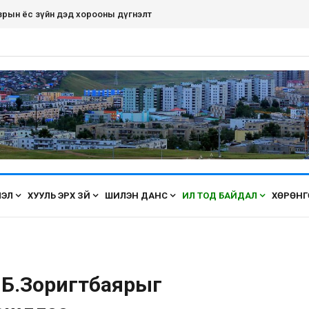
рдэнэт хот ирэх бүрт өнгөө засаж, үүдээ нээн угтана аа
ЛЭЛ
ХУУЛЬ ЭРХ ЗҮЙ
ШИЛЭН ДАНС
ИЛ ТОД БАЙДАЛ
ХӨРӨНГ
 Б.Зоригтбаярыг