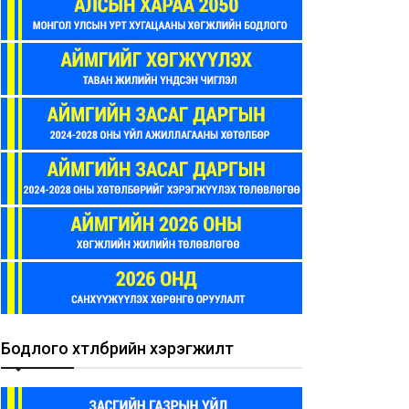
Бодлого хөтөлбөрийн хэрэгжилт