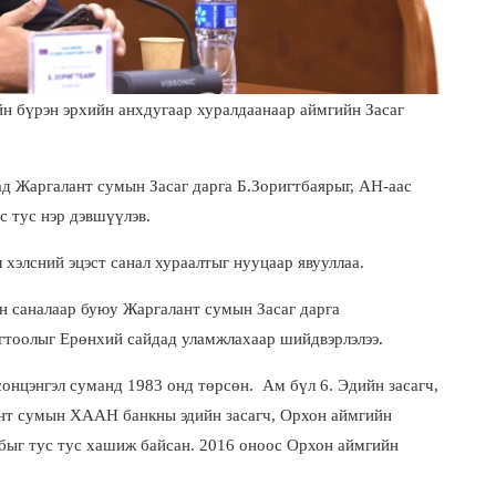
н бүрэн эрхийн анхдугаар хуралдаанаар аймгийн Засаг
 Жаргалант сумын Засаг дарга Б.Зоригтбаярыг, АН-аас
с тус нэр дэвшүүлэв.
 хэлсний эцэст санал хураалтыг нууцаар явууллаа.
н саналаар буюу Жаргалант сумын Засаг дарга
огтоолыг Ерөнхий сайдад уламжлахаар шийдвэрлэлээ.
нцэнгэл суманд 1983 онд төрсөн. Ам бүл 6. Эдийн засагч,
ант сумын ХААН банкны эдийн засагч, Орхон аймгийн
лбыг тус тус хашиж байсан. 2016 оноос Орхон аймгийн