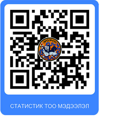
нгол Улсын Ерөнхийлөгч
Эрдэнэт хотын 30 гаруй
Хүрэлсүх 50 жилийн ойн
мянган өрхөд 50 жилийн
ярын хуралд оролцлоо
ойн гарын бэлэг хүргэнэ
26-07-23
2026-07-14