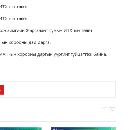
-ын төлөөлөгч
-ын төлөөлөгч
н аймгийн Жаргалант сумын ИТХ-ын төлөөлөгч
Н-ын хорооны дэд дарга,
 МАН-ын хорооны даргын үүргийг гүйцэтгэж байна.
t