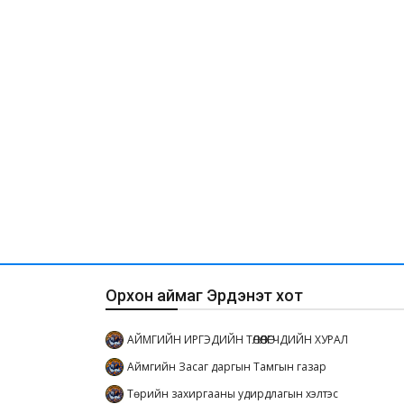
Орхон аймаг Эрдэнэт хот
АЙМГИЙН ИРГЭДИЙН ТӨЛӨӨЛӨГЧДИЙН ХУРАЛ
Аймгийн Засаг даргын Тамгын газар
Төрийн захиргааны удирдлагын хэлтэс