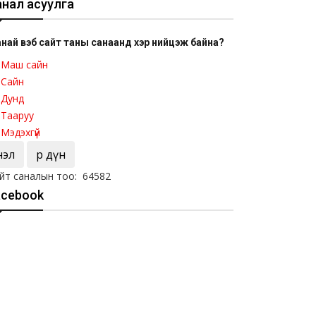
анал асуулга
най вэб сайт таны санаанд хэр нийцэж байна?
Маш сайн
Сайн
Дунд
Тааруу
Мэдэхгүй
Үнэл
Үр дүн
йт саналын тоо: 64582
acebook