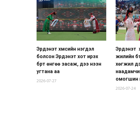
Эрдэнэт хүмүүсийн нэгдэл
Эрдэнэт 
болсон Эрдэнэт хот ирэх
жилийн бү
бүрт өнгөө засаж, үүдээ нээн
хөгжил дэ
угтана аа
наадамчи
омогшин 
2026-07-27
2026-07-24