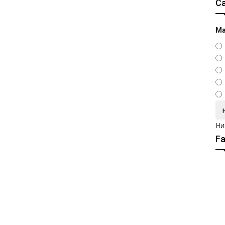
С
Ма
Ни
F