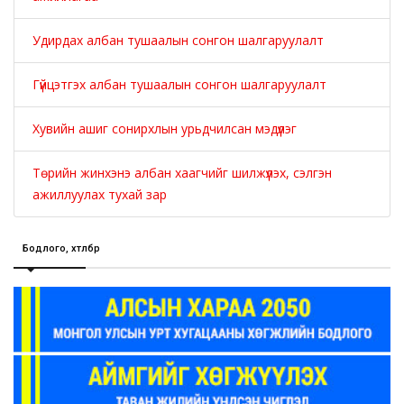
Удирдах албан тушаалын сонгон шалгаруулалт
Гүйцэтгэх албан тушаалын сонгон шалгаруулалт
Хувийн ашиг сонирхлын урьдчилсан мэдүүлэг
Төрийн жинхэнэ албан хаагчийг шилжүүлэх, сэлгэн
ажиллуулах тухай зар
Бодлого, хөтөлбөр