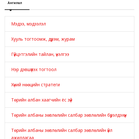
Ангилал
Мэдээ, мэдээлэл
Хууль тогтоомж, дүрэм, журам
Гүйцэтгэлийн тайлан, үнэлгээ
Нэр дэвшүүлэх тогтоол
Хүний нөөцийн стратеги
Төрийн албан хаагчийн ёс зүй
Төрийн албаны зөвлөлийн салбар зөвлөлийн бүрэлдэхүүн
Төрийн албаны зөвлөлийн салбар зөвлөлийн үйл
ажиллагаа