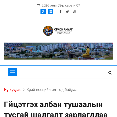
2026 оны 08-р сарын 07
Нүүр хуудас
Хүний нөөцийн ил тод байдал
Гүйцэтгэх албан тушаалын
тусгай шалгалт зарлагдлаа