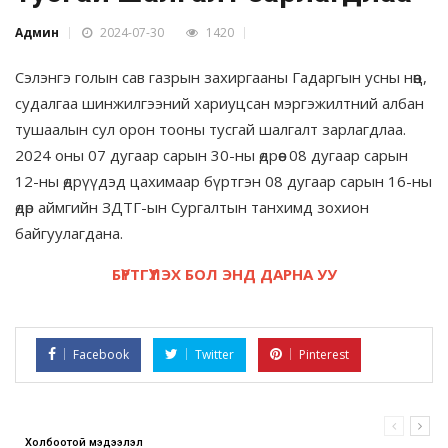
Админ
2024-07-30
1420
Сэлэнгэ голын сав газрын захиргааны Гадаргын усны нөөц,
судалгаа шинжилгээний хариуцсан мэргэжилтний албан
тушаалын сул орон тооны тусгай шалгалт зарлагдлаа.
2024 оны 07 дугаар сарын 30-ны өдрөөс 08 дугаар сарын
12-ны өдрүүдэд цахимаар бүртгэн 08 дугаар сарын 16-ны
өдөр аймгийн ЗДТГ-ын Сургалтын танхимд зохион
байгуулагдана.
БҮРТГҮҮЛЭХ БОЛ ЭНД ДАРНА УУ
Facebook
Twitter
Pinterest
Холбоотой мэдээлэл