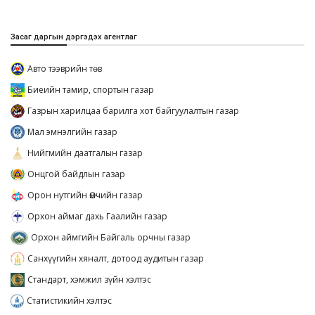
Засаг даргын дэргэдэх агентлаг
Авто тээврийн төв
Биеийн тамир, спортын газар
Газрын харилцаа барилга хот байгуулалтын газар
Мал эмнэлгийн газар
Нийгмийн даатгалын газар
Онцгой байдлын газар
Орон нутгийн Өмчийн газар
Орхон аймаг дахь Гаалийн газар
Орхон аймгийн Байгаль орчны газар
Санхүүгийн хяналт, дотоод аудитын газар
Стандарт, хэмжил зүйн хэлтэс
Статистикийн хэлтэс