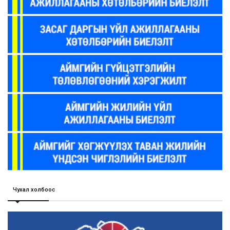
Чухал холбоос