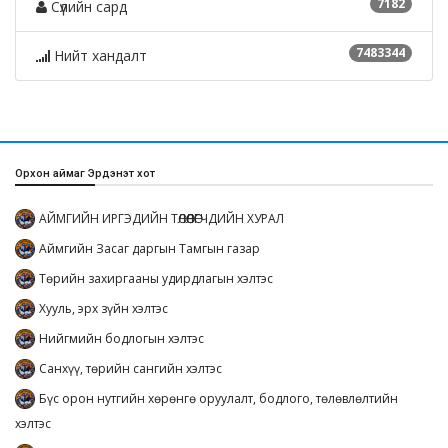
7182
Сүүлийн сард
7483344
Нийт хандалт
Орхон аймаг Эрдэнэт хот
АЙМГИЙН ИРГЭДИЙН ТӨЛӨӨЛӨГЧДИЙН ХУРАЛ
Аймгийн Засаг даргын Тамгын газар
Төрийн захиргааны удирдлагын хэлтэс
Хууль, эрх зүйн хэлтэс
Нийгмийн бодлогын хэлтэс
Санхүү, төрийн сангийн хэлтэс
Бүс орон нутгийн хөрөнгө оруулалт, бодлого, төлөвлөлтийн
хэлтэс