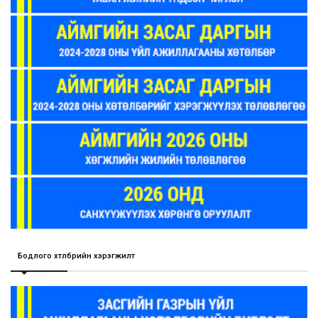
Бодлого хөтөлбөрийн хэрэгжилт