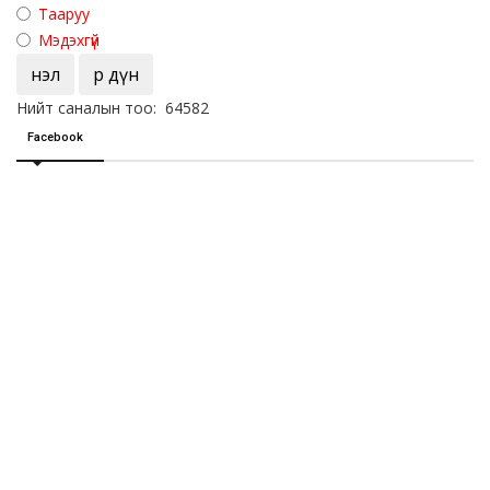
Тааруу
Мэдэхгүй
Үнэл
Үр дүн
Нийт саналын тоо: 64582
Facebook