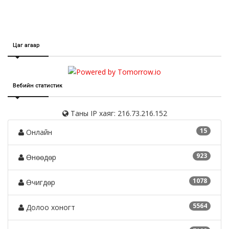
Цаг агаар
Вебийн статистик
Таны IP хаяг: 216.73.216.152
15
Онлайн
923
Өнөөдөр
1078
Өчигдөр
5564
Долоо хоногт