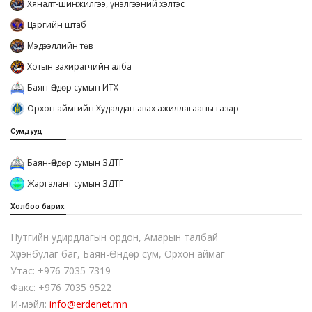
Хяналт-шинжилгээ, үнэлгээний хэлтэс
Цэргийн штаб
Мэдээллийн төв
Хотын захирагчийн алба
Баян-Өндөр сумын ИТХ
Орхон аймгийн Худалдан авах ажиллагааны газар
Сумдууд
Баян-Өндөр сумын ЗДТГ
Жаргалант сумын ЗДТГ
Холбоо барих
Нутгийн удирдлагын ордон, Амарын талбай
Хүрэнбулаг баг, Баян-Өндөр сум, Орхон аймаг
Утас: +976 7035 7319
Факс: +976 7035 9522
И-мэйл:
info@erdenet.mn