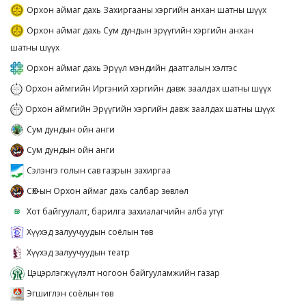
Орхон аймаг дахь Захиргааны хэргийн анхан шатны шүүх
Орхон аймаг дахь Сум дундын эрүүгийн хэргийн анхан
шатны шүүх
Орхон аймаг дахь Эрүүл мэндийн даатгалын хэлтэс
Орхон аймгийн Иргэний хэргийн давж заалдах шатны шүүх
Орхон аймгийн Эрүүгийн хэргийн давж заалдах шатны шүүх
Сум дундын ойн анги
Сум дундын ойн анги
Сэлэнгэ голын сав газрын захиргаа
СӨХ-ын Орхон аймаг дахь салбар зөвлөл
Хот байгуулалт, барилга захиалагчийн алба утүг
Хүүхэд залуучуудын соёлын төв
Хүүхэд залуучуудын театр
Цэцэрлэгжүүлэлт ногоон байгууламжийн газар
Эгшиглэн соёлын төв