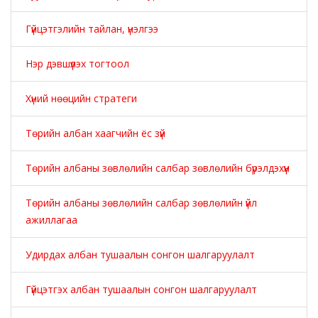
Гүйцэтгэлийн тайлан, үнэлгээ
Нэр дэвшүүлэх тогтоол
Хүний нөөцийн стратеги
Төрийн албан хаагчийн ёс зүй
Төрийн албаны зөвлөлийн салбар зөвлөлийн бүрэлдэхүүн
Төрийн албаны зөвлөлийн салбар зөвлөлийн үйл
ажиллагаа
Удирдах албан тушаалын сонгон шалгаруулалт
Гүйцэтгэх албан тушаалын сонгон шалгаруулалт