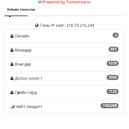
Вебийн статистик
Таны IP хаяг: 216.73.216.244
4
Онлайн
867
Өнөөдөр
1078
Өчигдөр
5508
Долоо хоногт
7126
Сүүлийн сард
7483288
Нийт хандалт