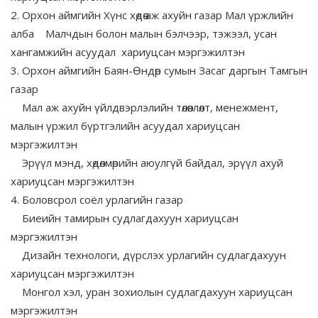
2. Орхон аймгийн Хүнс хөдөө аж ахуйн газар Мал үржлийн
алба Малчдын болон малын бэлчээр, тэжээл, усан
хангамжийн асуудал хариуцсан мэргэжилтэн
3. Орхон аймгийн Баян-Өндөр сумын Засаг даргын Тамгын
газар
Мал аж ахуйн үйлдвэрлэлийн төлөвлөлт, менежмент,
малын үржил бүртгэлийн асуудал хариуцсан
мэргэжилтэн
Эрүүл мэнд, хөдөлмөрийн аюулгүй байдал, эрүүл ахуй
хариуцсан мэргэжилтэн
4. Боловсрол соёл урлагийн газар
Биеийн тамирын судлагдахуун хариуцсан
мэргэжилтэн
Дизайн технологи, дүрслэх урлагийн судлагдахуун
хариуцсан мэргэжилтэн
Монгол хэл, уран зохиолын судлагдахуун хариуцсан
мэргэжилтэн