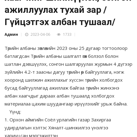
ажиллуулах тухай зар /
Гүйцэтгэх албан тушаал/
Админ
2023-04-06
1733
Төрийн албаны зөвлөлийн 2023 оны 25 дугаар тогтоолоор
батлагдсан Төрийн албаны шалгалт өгөх болзол болон
шатлан дэвшүүлэх, сонгон шалгаруулах журмын 4 дүгээр
зүйлийн 4.2-т заасны дагуу төрийн өөр байгууллага, нэгж
хооронд шилжин ажиллахыг хүссэн төрийн холбогдох
бусад байгууллагад ажиллаж байгаа төрийн жинхэнэ
албан хаагчдыг дараах албан тушаалд холбогдох
материалаа цахим шуудангаар ирүүлэхийг урьж байна.
Үүнд:
1. Орхон аймгийн Соёл урлагийн газар Захиргаа
удирдлагын хэлтэс Хяналт-шинжилгээ үнэлгээ
хариуцсан мэргэжилтэн