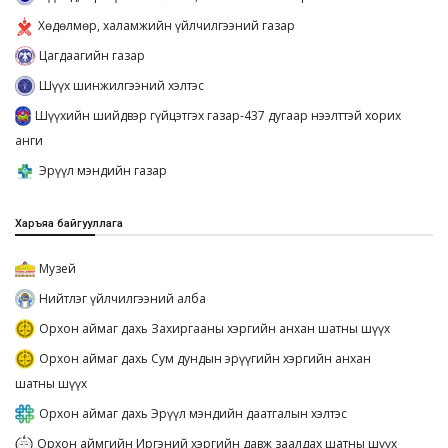
Хөдөлмөр, халамжийн үйлчилгээний газар
Цагдаагийн газар
Шүүх шинжилгээний хэлтэс
Шүүхийн шийдвэр гүйцэтгэх газар-437 дугаар нээлттэй хорих
анги
Эрүүл мэндийн газар
Харъяа байгууллага
Музей
Нийтлэг үйлчилгээний алба
Орхон аймаг дахь Захиргааны хэргийн анхан шатны шүүх
Орхон аймаг дахь Сум дундын эрүүгийн хэргийн анхан
шатны шүүх
Орхон аймаг дахь Эрүүл мэндийн даатгалын хэлтэс
Орхон аймгийн Иргэний хэргийн давж заалдах шатны шүүх