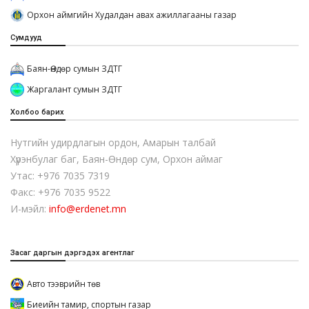
Орхон аймгийн Худалдан авах ажиллагааны газар
Сумдууд
Баян-Өндөр сумын ЗДТГ
Жаргалант сумын ЗДТГ
Холбоо барих
Нутгийн удирдлагын ордон, Амарын талбай
Хүрэнбулаг баг, Баян-Өндөр сум, Орхон аймаг
Утас: +976 7035 7319
Факс: +976 7035 9522
И-мэйл:
info@erdenet.mn
Засаг даргын дэргэдэх агентлаг
Авто тээврийн төв
Биеийн тамир, спортын газар