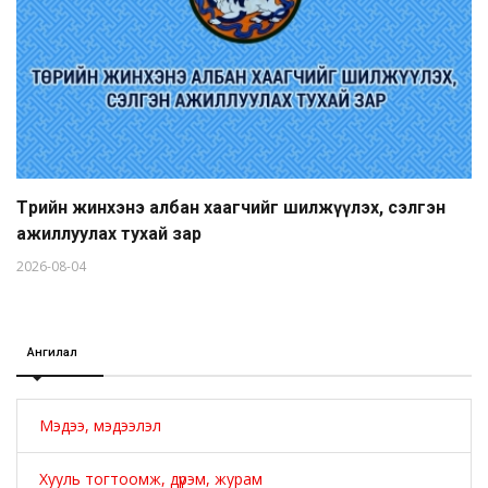
Төрийн жинхэнэ албан хаагчийг шилжүүлэх, сэлгэн
ажиллуулах тухай зар
2026-08-04
Ангилал
Мэдээ, мэдээлэл
Хууль тогтоомж, дүрэм, журам