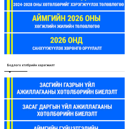
Бодлого хөтөлбөрийн хэрэгжилт