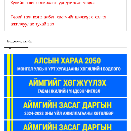
Хувийн ашиг сонирхлын урьдчилсан мэдүүлэг
Төрийн жинхэнэ албан хаагчийг шилжүүлэх, сэлгэн
ажиллуулах тухай зар
Бодлого, хөтөлбөр