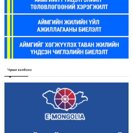
Чухал холбоос