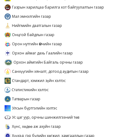
Газрын харилцаа барилга хот байгуулалтын газар
Мал эмнэлгийн газар
Нийгмийн даатгалын газар
Онцгой байдлын газар
Орон нутгийн Өмчийн газар
Орхон аймаг дахь Гаалийн газар
Орхон аймгийн Байгаль орчны газар
Санхүүгийн хяналт, дотоод аудитын газар
Стандарт, хэмжил зүйн хэлтэс
Статистикийн хэлтэс
Татварын газар
Улсын бүртгэлийн хэлтэс
Ус цаг уур, орчны шинжилгээний төв
Хүнс, хөдөө аж ахуйн газар
Хүүхэд, гэр бүлийн хөгжил, хамгааллын газар