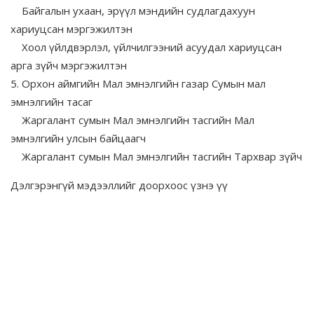
Байгалын ухаан, эрүүл мэндийн судлагдахуун
хариуцсан мэргэжилтэн
Хоол үйлдвэрлэл, үйлчилгээний асуудал хариуцсан
арга зүйч мэргэжилтэн
5. Орхон аймгийн Мал эмнэлгийн газар Сумын мал
эмнэлгийн тасаг
Жаргалант сумын Мал эмнэлгийн тасгийн Мал
эмнэлгийн улсын байцаагч
Жаргалант сумын Мал эмнэлгийн тасгийн Тархвар зүйч
Дэлгэрэнгүй мэдээллийг доорхоос үзнэ үү