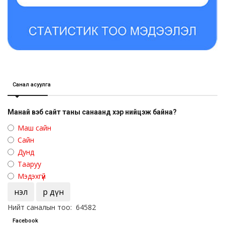
Санал асуулга
Манай вэб сайт таны санаанд хэр нийцэж байна?
Маш сайн
Сайн
Дунд
Тааруу
Мэдэхгүй
Үнэл
Үр дүн
Нийт саналын тоо: 64582
Facebook