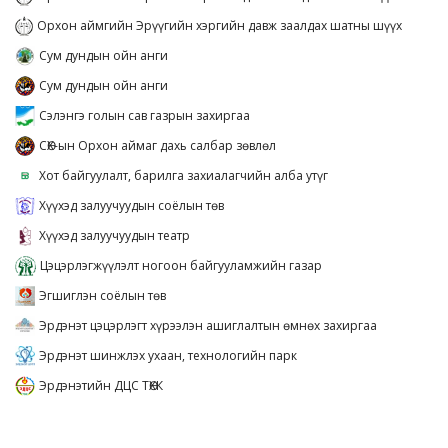
Орхон аймгийн Эрүүгийн хэргийн давж заалдах шатны шүүх
Сум дундын ойн анги
Сум дундын ойн анги
Сэлэнгэ голын сав газрын захиргаа
СӨХ-ын Орхон аймаг дахь салбар зөвлөл
Хот байгуулалт, барилга захиалагчийн алба утүг
Хүүхэд залуучуудын соёлын төв
Хүүхэд залуучуудын театр
Цэцэрлэгжүүлэлт ногоон байгууламжийн газар
Эгшиглэн соёлын төв
Эрдэнэт цэцэрлэгт хүрээлэн ашиглалтын өмнөх захиргаа
Эрдэнэт шинжлэх ухаан, технологийн парк
Эрдэнэтийн ДЦС ТӨХК