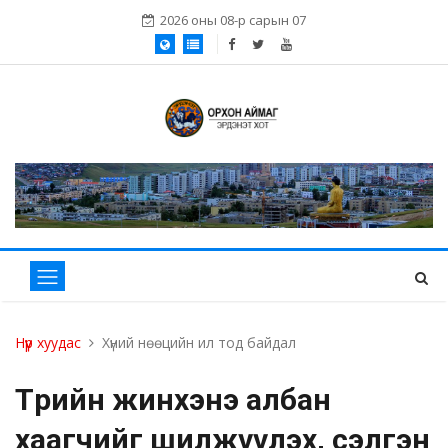
2026 оны 08-р сарын 07
Нүүр хуудас
Хүний нөөцийн ил тод байдал
Төрийн жинхэнэ албан
хаагчийг шилжүүлэх, сэлгэн