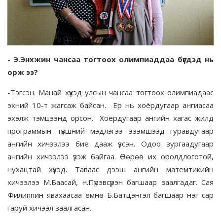
- Э.Энхжин чансаа тогтоох олимпиаддаа бүгдэд нь
орж ээ?
-Тэгсэн. Манай хүүхэд улсын чансаа тогтоох олимпиадаас
эхний 10-т жагсаж байсан. Ер нь хоёрдугаар ангиасаа
эхэлж тэмцээнд орсон. Хоёрдугаар ангийн хагас жилд
программын түвшний мэдлэгээ эзэмшээд гуравдугаар
ангийн хичээлээ бие дааж үзсэн. Одоо зургаадугаар
ангийн хичээлээ үзэж байгаа. Өөрөө их оролдлоготой,
нухацтай хүүхэд. Таваас дээш ангийн матемтикийн
хичээлээ М.Баасай, н.Пүрэвсүрэн багшаар заалгадаг. Сая
Филиппин явахаасаа өмнө Б.Батцэнгэл багшаар нэг сар
гаруй хичээл заалгасан.