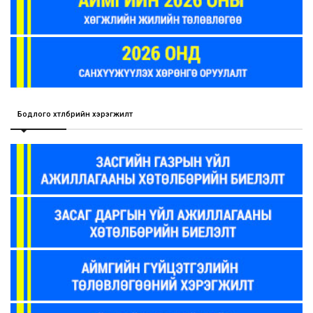
Бодлого хөтөлбөрийн хэрэгжилт