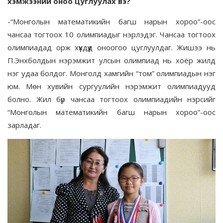
хэмжээний оноо цуглуулах вэ?
-“Монголын математикийн багш нарын хороо”-оос
чансаа тогтоох 10 олимпиадыг нэрлэдэг. Чансаа тогтоох
олимпиадад орж хүүхдүүд оноогоо цуглуулдаг. Жишээ нь
П.Энхболдын нэрэмжит улсын олимпиад нь хоёр жилд
нэг удаа болдог. Монголд хамгийн “том” олимпиадын нэг
юм. Мөн хувийн сургуулийн нэрэмжит олимпиадууд
болно. Жил бүр чансаа тогтоох олимпиадийн нэрсийг
“Монголын математикийн багш нарын хороо”-оос
зарладаг.