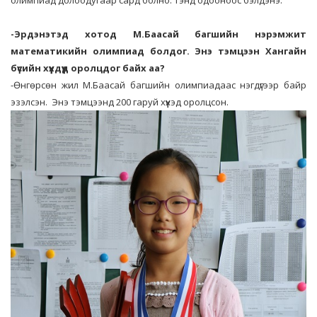
олимпиад долоодугаар сард болно. Тэнд одооноос бэлдэнэ.
-Эрдэнэтэд хотод М.Баасай багшийн нэрэмжит
математикийн олимпиад болдог. Энэ тэмцээн Хангайн
бүсийн хүүхдүүд оролцдог байх аа?
-Өнгөрсөн жил М.Баасай багшийн олимпиадаас нэгдүгээр байр
эзэлсэн. Энэ тэмцээнд 200 гаруй хүүхэд оролцсон.