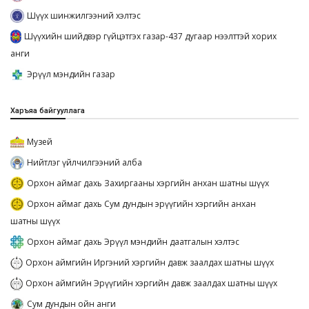
Шүүх шинжилгээний хэлтэс
Шүүхийн шийдвэр гүйцэтгэх газар-437 дугаар нээлттэй хорих
анги
Эрүүл мэндийн газар
Харъяа байгууллага
Музей
Нийтлэг үйлчилгээний алба
Орхон аймаг дахь Захиргааны хэргийн анхан шатны шүүх
Орхон аймаг дахь Сум дундын эрүүгийн хэргийн анхан
шатны шүүх
Орхон аймаг дахь Эрүүл мэндийн даатгалын хэлтэс
Орхон аймгийн Иргэний хэргийн давж заалдах шатны шүүх
Орхон аймгийн Эрүүгийн хэргийн давж заалдах шатны шүүх
Сум дундын ойн анги