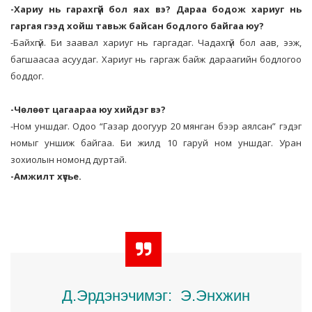
-Хариу нь гарахгүй бол яах вэ? Дараа бодож хариуг нь
гаргая гээд хойш тавьж байсан бодлого байгаа юу?
-Байхгүй. Би заавал хариуг нь гаргадаг. Чадахгүй бол аав, ээж,
багшаасаа асуудаг. Хариуг нь гаргаж байж дараагийн бодлогоо
боддог.
-Чөлөөт цагаараа юу хийдэг вэ?
-Ном уншдаг. Одоо “Газар доогуур 20 мянган бээр аялсан” гэдэг
номыг уншиж байгаа. Би жилд 10 гаруй ном уншдаг. Уран
зохиолын номонд дуртай.
-Амжилт хүсье.
Д.Эрдэнэчимэг: Э.Энхжин