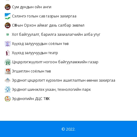
Сум дундын ойн анги
Сэлэнгэ голын сав газрын захиргаа
СӨХ-ын Орхон аймаг дахь салбар зөвлөл
Хот байгуулалт, барилга захиалагчийн алба утүг
Хүүхэд залуучуудын соёлын төв
Хүүхэд залуучуудын театр
Цэцэрлэгжүүлэлт ногоон байгууламжийн газар
Эгшиглэн соёлын төв
Эрдэнэт цэцэрлэгт хүрээлэн ашиглалтын өмнөх захиргаа
Эрдэнэт шинжлэх ухаан, технологийн парк
Эрдэнэтийн ДЦС ТӨХК
© 2022.