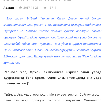
Админ
2017-11-23
13711
Энэ сарын 8-12-нд Филиппин Улсын Давао хотод болсон
математикийн олон улсын "ITMO-International Teenagers Mathematics
Olympiad" –д Монгол Улсаас найман сурагч оролцож багийн
дүнгээрээ “Хүрэл” медаль хүртсэн юм. Хоёр жилд нэг удаа болдог уг
олимпиадад хөдөө орон нутгаас анх удаа 6 сурагч оролцсоноос
Орхон аймгаас Баян-Өндөр цогцолбор сургуулийн 5д ангийн сурагч
Э.Энхжин оролцлоо. Тэрээр хувийн амжилтаараа мөн “Хүрэл” медаль
хүртсэн юм.
-Монгол Улс, Орхон аймгийнхаа нэрийг олон улсад
дуурсгасанд баяр хүргэе. Олон улсын тэмцээнд анх удаа
оролцсон гэл үү ?
-Тиймээ. Анх удаа оролцсон. Монголдоо зохион байгуулагдсан
олон тэмцээнд оролцож оноогоо цуглуулсан. Онооныхоо