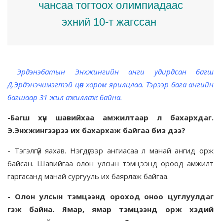
чансаа тогтоох олимпиадаас
эхний 10-т жагссан
Эрдэнэбатын Энхжингийн анги удирдсан багш
Д.Эрдэнэчимэгтэй цөөн хором ярилцлаа. Тэрээр бага ангийн
багшаар 31 жил ажиллаж байна.
-Багш хүн шавийхаа амжилтаар л бахархдаг.
Э.Энхжингээрээ их бахархаж байгаа биз дээ?
- Тэгэлгүй яахав. Нэгдүгээр ангиасаа л манай ангид орж
байсан. Шавийгаа олон улсын тэмцээнд ороод амжилт
гаргасанд манай сургууль их баярлаж байгаа.
- Олон улсын тэмцээнд ороход оноо цуглуулдаг
гэж байна. Ямар, ямар тэмцээнд орж хэдий