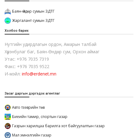
Баян-Өндөр сумын ЗДТГ
Жаргалант сумын ЗДТГ
Холбоо барих
Нутгийн удирдлагын ордон, Амарын талбай
Хүрэнбулаг баг, Баян-Өндөр сум, Орхон аймаг
Утас: +976 7035 7319
Факс: +976 7035 9522
И-мэйл:
info@erdenet.mn
Засаг даргын дэргэдэх агентлаг
Авто тээврийн төв
Биеийн тамир, спортын газар
Газрын харилцаа барилга хот байгуулалтын газар
Мал эмнэлгийн газар