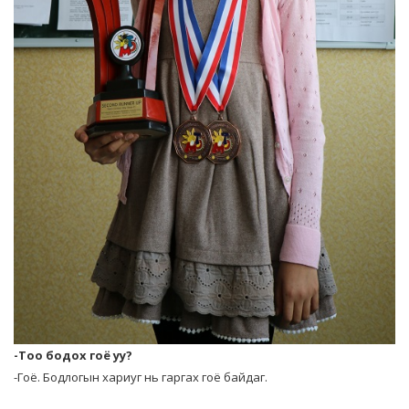
-Тоо бодох гоё уу?
-Гоё. Бодлогын хариуг нь гаргах гоё байдаг.