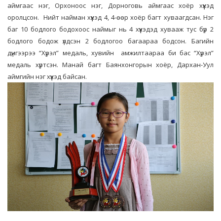
аймгаас нэг, Орхоноос нэг, Дорноговь аймгаас хоёр хүүхэд
оролцсон. Нийт найман хүүхэд 4, 4-өөр хоёр багт хуваагдсан. Нэг
баг 10 бодлого бодохоос наймыг нь 4 хүүхэдэд хувааж тус бүр 2
бодлого бодож үлдсэн 2 бодлогоо багаараа бодсон. Багийн
дүнгээрээ “Хүрэл” медаль, хувийн амжилтаараа би бас “Хүрэл”
медаль хүртсэн. Манай багт Баянхонгорын хоёр, Дархан-Уул
аймгийн нэг хүүхэд байсан.