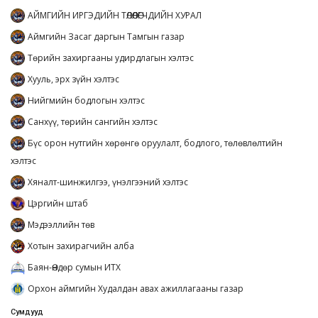
АЙМГИЙН ИРГЭДИЙН ТӨЛӨӨЛӨГЧДИЙН ХУРАЛ
Аймгийн Засаг даргын Тамгын газар
Төрийн захиргааны удирдлагын хэлтэс
Хууль, эрх зүйн хэлтэс
Нийгмийн бодлогын хэлтэс
Санхүү, төрийн сангийн хэлтэс
Бүс орон нутгийн хөрөнгө оруулалт, бодлого, төлөвлөлтийн
хэлтэс
Хяналт-шинжилгээ, үнэлгээний хэлтэс
Цэргийн штаб
Мэдээллийн төв
Хотын захирагчийн алба
Баян-Өндөр сумын ИТХ
Орхон аймгийн Худалдан авах ажиллагааны газар
Сумдууд