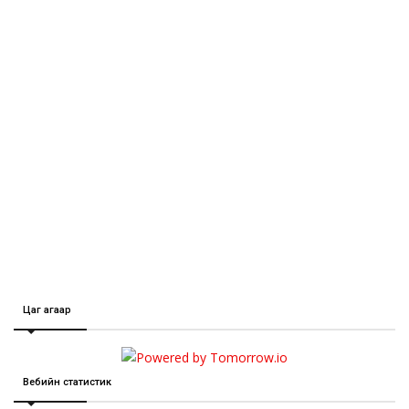
Цаг агаар
Вебийн статистик