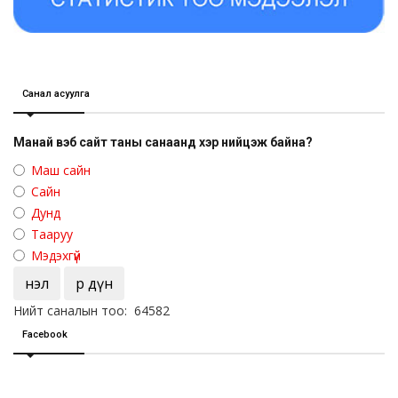
Санал асуулга
Манай вэб сайт таны санаанд хэр нийцэж байна?
Маш сайн
Сайн
Дунд
Тааруу
Мэдэхгүй
Үнэл
Үр дүн
Нийт саналын тоо: 64582
Facebook