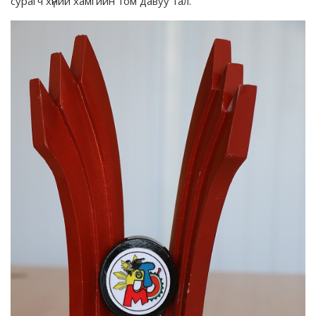
сурагч хүний хамгийн том давуу тал.