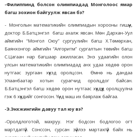
-Филиппинд болсон олимпиадад Монголоос ямар
багш зохион байгуулж явсан бэ?
- Монголын математикийн олимпиадын хорооны гишүүн,
доктор Б.Батцэнгэл багш ахалж явсан. Мөн Дархан-Уул
аймгийн “Монгол Оюу” сургуулийн багш Х.Төмөрхан,
Баянхонгор аймгийн “Алгоритм” сургалтын төвийн багш
С.Цагаан нар багшаар ажилласан. Энэ удаагийн олон
улсын математикийн олимпиадад анх удаа хөдөө орон
нутгаас зургаан хүүхэд оролцсон. Өмнө нь дандаа
Улаанбаатар хотын сурагчид оролцдог байсан.
Б.Батцэнгэл багш хөдөө орон нутгаас хүүхдүүд оролцуулна
гэж 6 хүүхдийг сонгосон. Үүнд маш их баярлаж байгаа.
-Э.Энхжингийн давуу тал юу вэ?
-Оролдлоготой, махруу. Нэг бодсон бодлогоо огт
мартдаггүй. Сонссон, сурсан зүйлээ мартахгүй байх нь