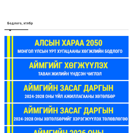
Бодлого, хөтөлбөр