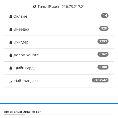
Таны IP хаяг: 216.73.217.21
14
Онлайн
828
Өнөөдөр
1293
Өчигдөр
6762
Долоо хоногт
8380
Сүүлийн сард
7484542
Нийт хандалт
Орхон аймаг Эрдэнэт хот