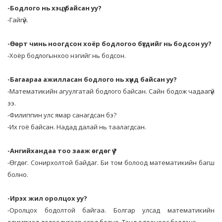
-Бодлого нь хэцүү байсан уу?
-Гайгүй.
-Өөрт чинь ноогдсон хоёр бодлогоо бүгдийг нь бодсон уу?
-Хоёр бодлогынхоо нэгийг нь бодсон.
-Багаараа ажилласан бодлого нь хүнд байсан уу?
-Математикийн агуулгатай бодлого байсан. Сайн бодож чадаагүй
ээ.
-Филиппин улс ямар санагдсан бэ?
-Их гоё байсан. Надад далай нь таалагдсан.
-Ангийхандаа тоо зааж өгдөг үү ?
-Өгдөг. Сонирхолтой байдаг. Би том болоод математикийн багш
болно.
-Ирэх жил оролцох уу?
-Оролцох бодолтой байгаа. Болгар улсад математикийн