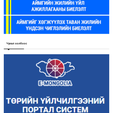
Чухал холбоос