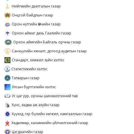
Нийгмийн даатгалын газар
Онцгой байдлын газар
Орон нутгийн Өмчийн газар
Орхон аймаг дахь Гаалийн газар
Орхон аймгийн Байгаль орчны газар
Санхүүгийн хяналт, дотоод аудитын газар
Стандарт, хэмжил зүйн хэлтэс
Статистикийн хэлтэс
Татварын газар
Улсын бүртгэлийн хэлтэс
Ус цаг уур, орчны шинжилгээний төв
Хүнс, хөдөө аж ахуйн газар
Хүүхэд, гэр бүлийн хөгжил, хамгааллын газар
Хөдөлмөр, халамжийн үйлчилгээний газар
Цагдаагийн газар