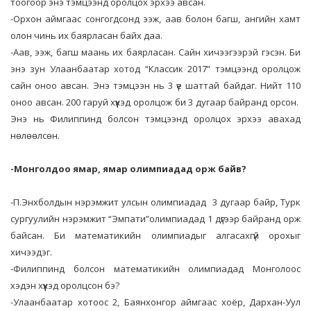
тоогоор энэ тэмцээнд оролцох эрхээ авсан.
-Орхон аймгаас сонгогдсонд ээж, аав болон багш, ангийн хамт
олон чинь их баярласан байх даа.
-Аав, ээж, багш маань их баярласан. Сайн хичээгээрэй гэсэн. Би
энэ зун Улаанбаатар хотод “Классик 2017” тэмцээнд оролцож
сайн оноо авсан. Энэ тэмцээн нь 3 үе шаттай байдаг. Нийт 110
оноо авсан. 200 гаруй хүүхэд оролцож би 3 дугаар байранд орсон.
Энэ нь Филиппинд болсон тэмцээнд оролцох эрхээ авахад
нөлөөлсөн.
-Монголдоо ямар, ямар олимпиадад орж байв?
-П.Энхболдын нэрэмжит улсын олимпиадад 3 дугаар байр, Турк
сургуулийн нэрэмжит “Эмпати”олимпиадад 1 дүгээр байранд орж
байсан. Би математикийн олимпиадыг алгасахгүй орохыг
хичээдэг.
-Филиппинд болсон математикийн олимпиадад Монголоос
хэдэн хүүхэд оролцсон бэ?
-Улаанбаатар хотоос 2, Баянхонгор аймгаас хоёр, Дархан-Уул