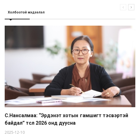
Холбоотой мэдээлэл
С.Нансалмаа: “Эрдэнэт хотын гамшигт тэсвэртэй
байдал” төсөл 2026 онд дуусна
2025-12-10