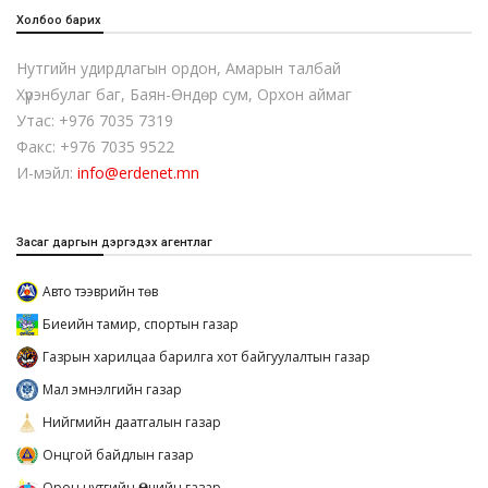
Холбоо барих
Нутгийн удирдлагын ордон, Амарын талбай
Хүрэнбулаг баг, Баян-Өндөр сум, Орхон аймаг
Утас: +976 7035 7319
Факс: +976 7035 9522
И-мэйл:
info@erdenet.mn
Засаг даргын дэргэдэх агентлаг
Авто тээврийн төв
Биеийн тамир, спортын газар
Газрын харилцаа барилга хот байгуулалтын газар
Мал эмнэлгийн газар
Нийгмийн даатгалын газар
Онцгой байдлын газар
Орон нутгийн Өмчийн газар