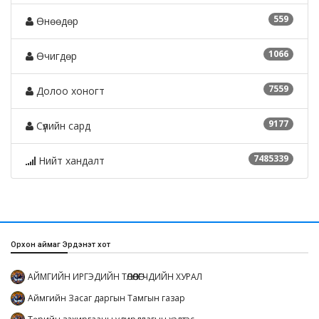
559
Өнөөдөр
1066
Өчигдөр
7559
Долоо хоногт
9177
Сүүлийн сард
7485339
Нийт хандалт
Орхон аймаг Эрдэнэт хот
АЙМГИЙН ИРГЭДИЙН ТӨЛӨӨЛӨГЧДИЙН ХУРАЛ
Аймгийн Засаг даргын Тамгын газар