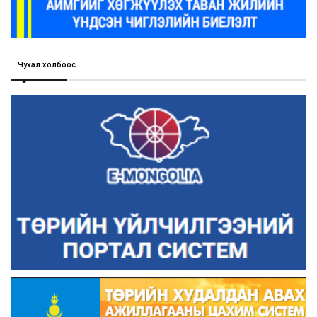
Чухал холбоос