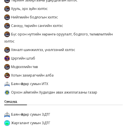
Төрийн захиргааны удирдлагын хэлтэс
Хууль, эрх зүйн хэлтэс
Нийгмийн бодлогын хэлтэс
Санхүү, төрийн сангийн хэлтэс
Бүс орон нутгийн хөрөнгө оруулалт, бодлого, төлөвлөлтийн
хэлтэс
Хяналт-шинжилгээ, үнэлгээний хэлтэс
Цэргийн штаб
Мэдээллийн төв
Хотын захирагчийн алба
Баян-Өндөр сумын ИТХ
Орхон аймгийн Худалдан авах ажиллагааны газар
Сумдууд
Баян-Өндөр сумын ЗДТГ
Жаргалант сумын ЗДТГ