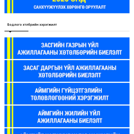
Бодлого хөтөлбөрийн хэрэгжилт