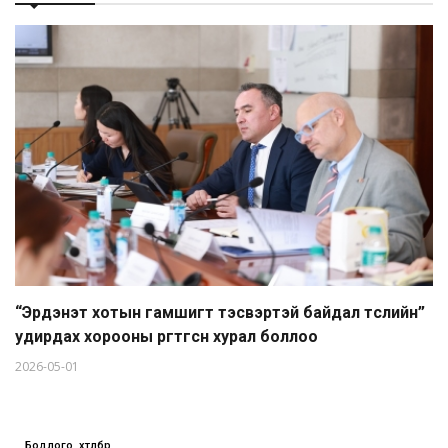
“Эрдэнэт хотын гамшигт тэсвэртэй байдал төслийн”
удирдах хорооны өргөтгөсөн хурал боллоо
2026-05-01
Бодлого, хөтөлбөр