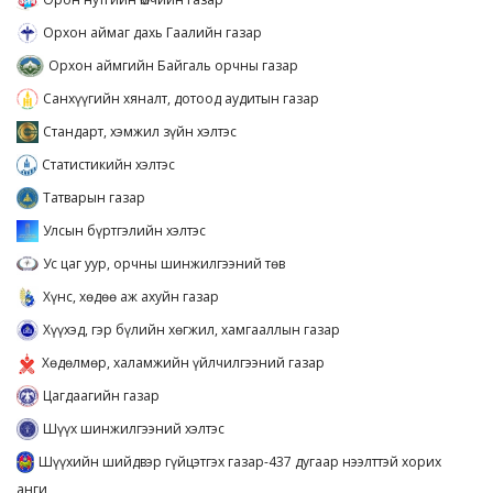
Орхон аймаг дахь Гаалийн газар
Орхон аймгийн Байгаль орчны газар
Санхүүгийн хяналт, дотоод аудитын газар
Стандарт, хэмжил зүйн хэлтэс
Статистикийн хэлтэс
Татварын газар
Улсын бүртгэлийн хэлтэс
Ус цаг уур, орчны шинжилгээний төв
Хүнс, хөдөө аж ахуйн газар
Хүүхэд, гэр бүлийн хөгжил, хамгааллын газар
Хөдөлмөр, халамжийн үйлчилгээний газар
Цагдаагийн газар
Шүүх шинжилгээний хэлтэс
Шүүхийн шийдвэр гүйцэтгэх газар-437 дугаар нээлттэй хорих
анги