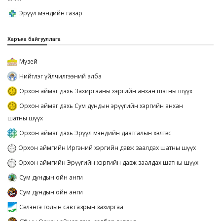
Эрүүл мэндийн газар
Харъяа байгууллага
Музей
Нийтлэг үйлчилгээний алба
Орхон аймаг дахь Захиргааны хэргийн анхан шатны шүүх
Орхон аймаг дахь Сум дундын эрүүгийн хэргийн анхан
шатны шүүх
Орхон аймаг дахь Эрүүл мэндийн даатгалын хэлтэс
Орхон аймгийн Иргэний хэргийн давж заалдах шатны шүүх
Орхон аймгийн Эрүүгийн хэргийн давж заалдах шатны шүүх
Сум дундын ойн анги
Сум дундын ойн анги
Сэлэнгэ голын сав газрын захиргаа