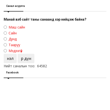
Санал асуулга
Манай вэб сайт таны санаанд хэр нийцэж байна?
Маш сайн
Сайн
Дунд
Тааруу
Мэдэхгүй
Үнэл
Үр дүн
Нийт саналын тоо: 64582
Facebook