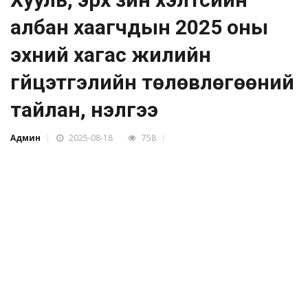
албан хаагчдын 2025 оны
эхний хагас жилийн
гүйцэтгэлийн төлөвлөгөөний
тайлан, үнэлгээ
Админ
2025-08-18
758