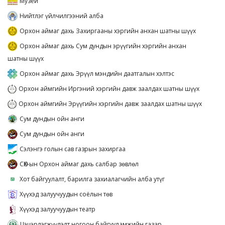
Музей
Нийтлэг үйлчилгээний алба
Орхон аймаг дахь Захиргааны хэргийн анхан шатны шүүх
Орхон аймаг дахь Сум дундын эрүүгийн хэргийн анхан
шатны шүүх
Орхон аймаг дахь Эрүүл мэндийн даатгалын хэлтэс
Орхон аймгийн Иргэний хэргийн давж заалдах шатны шүүх
Орхон аймгийн Эрүүгийн хэргийн давж заалдах шатны шүүх
Сум дундын ойн анги
Сум дундын ойн анги
Сэлэнгэ голын сав газрын захиргаа
СӨХ-ын Орхон аймаг дахь салбар зөвлөл
Хот байгуулалт, барилга захиалагчийн алба утүг
Хүүхэд залуучуудын соёлын төв
Хүүхэд залуучуудын театр
Цэцэрлэгжүүлэлт ногоон байгууламжийн газар