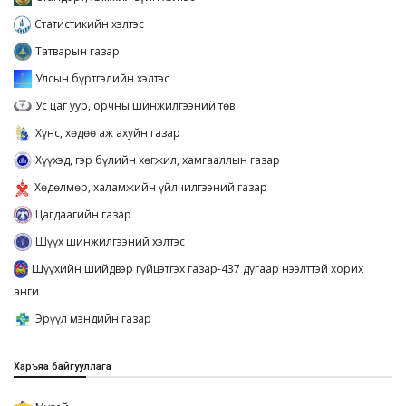
Статистикийн хэлтэс
Татварын газар
Улсын бүртгэлийн хэлтэс
Ус цаг уур, орчны шинжилгээний төв
Хүнс, хөдөө аж ахуйн газар
Хүүхэд, гэр бүлийн хөгжил, хамгааллын газар
Хөдөлмөр, халамжийн үйлчилгээний газар
Цагдаагийн газар
Шүүх шинжилгээний хэлтэс
Шүүхийн шийдвэр гүйцэтгэх газар-437 дугаар нээлттэй хорих
анги
Эрүүл мэндийн газар
Харъяа байгууллага