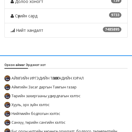
139
Долоо хоногт
9733
Сүүлийн сард
7485895
Нийт хандалт
Орхон аймаг Эрдэнэт хот
АЙМГИЙН ИРГЭДИЙН ТӨЛӨӨЛӨГЧДИЙН ХУРАЛ
Аймгийн Засаг даргын Тамгын газар
Төрийн захиргааны удирдлагын хэлтэс
Хууль, эрх зүйн хэлтэс
Нийгмийн бодлогын хэлтэс
Санхүү, төрийн сангийн хэлтэс
Бүс орон нутгийн хөрөнгө оруулалт, бодлого, төлөвлөлтийн