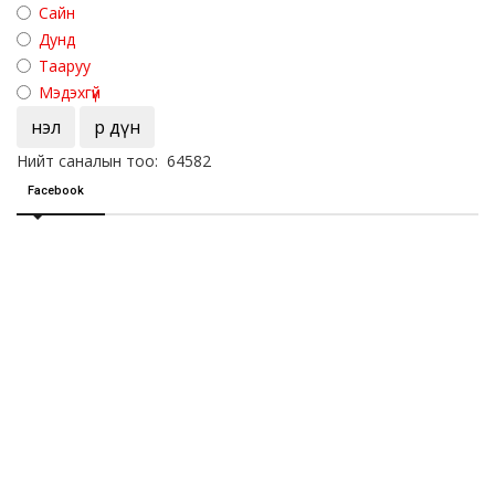
Сайн
Дунд
Тааруу
Мэдэхгүй
Үнэл
Үр дүн
Нийт саналын тоо: 64582
Facebook