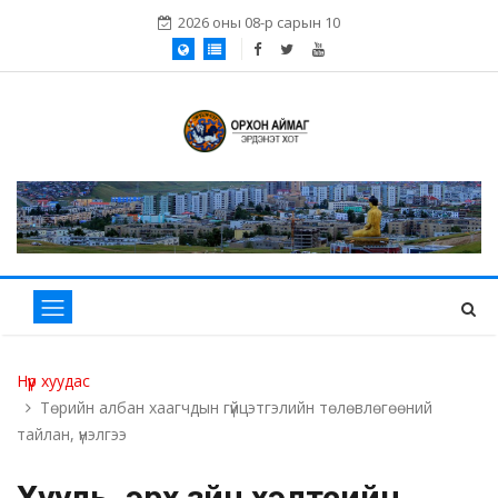
2026 оны 08-р сарын 10
Нүүр хуудас
Төрийн албан хаагчдын гүйцэтгэлийн төлөвлөгөөний
тайлан, үнэлгээ
Хууль, эрх зүйн хэлтсийн