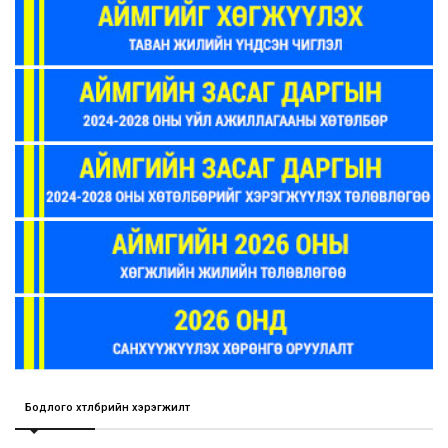
Бодлого хөтөлбөрийн хэрэгжилт