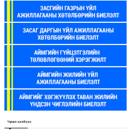
Чухал холбоос