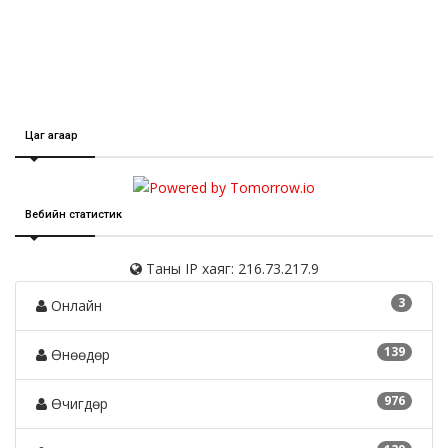
Цаг агаар
Вебийн статистик
Таны IP хаяг: 216.73.217.9
3
Онлайн
139
Өнөөдөр
976
Өчигдөр