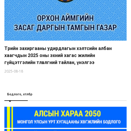
Төрийн захиргааны удирдлагын хэлтсийн албан
хаагчдын 2025 оны эхний хагас жилийн
гүйцэтгэлийн төлөвлөгөөний тайлан, үнэлгээ
2025-08-18
Бодлого, хөтөлбөр