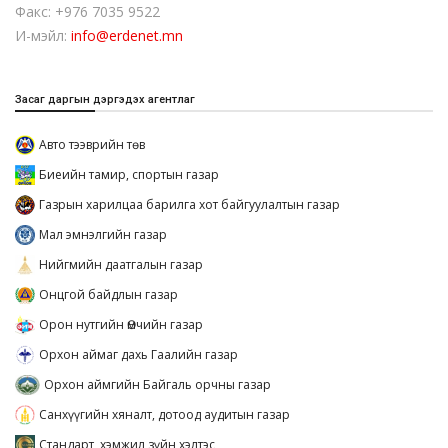
Факс: +976 7035 9522
И-мэйл:
info@erdenet.mn
Засаг даргын дэргэдэх агентлаг
Авто тээврийн төв
Биеийн тамир, спортын газар
Газрын харилцаа барилга хот байгуулалтын газар
Мал эмнэлгийн газар
Нийгмийн даатгалын газар
Онцгой байдлын газар
Орон нутгийн Өмчийн газар
Орхон аймаг дахь Гаалийн газар
Орхон аймгийн Байгаль орчны газар
Санхүүгийн хяналт, дотоод аудитын газар
Стандарт, хэмжил зүйн хэлтэс