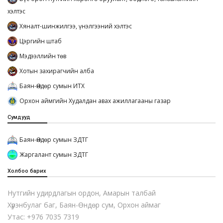
хэлтэс
Хяналт-шинжилгээ, үнэлгээний хэлтэс
Цэргийн штаб
Мэдээллийн төв
Хотын захирагчийн алба
Баян-Өндөр сумын ИТХ
Орхон аймгийн Худалдан авах ажиллагааны газар
Сумдууд
Баян-Өндөр сумын ЗДТГ
Жаргалант сумын ЗДТГ
Холбоо барих
Нутгийн удирдлагын ордон, Амарын талбай
Хүрэнбулаг баг, Баян-Өндөр сум, Орхон аймаг
Утас: +976 7035 7319