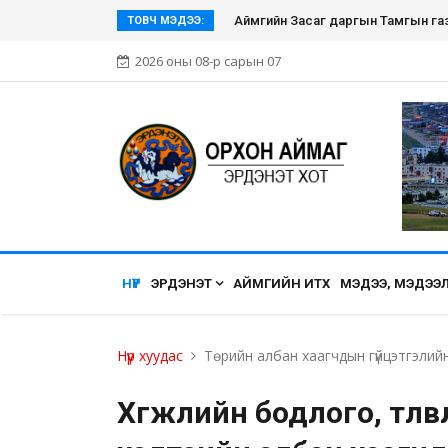
Эрдэнэт хүмүүсийн нэгдэл болсон Эр
ТОВЧ МЭДЭЭ:
2026 оны 08-р сарын 07
НҮҮР
ЭРДЭНЭТ
АЙМГИЙН ИТХ
МЭДЭЭ, МЭДЭЭ
Нүүр хуудас
Төрийн албан хаагчдын гүйцэтгэлийн
Хөгжлийн бодлого, төлөвл