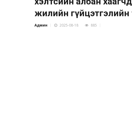
хэлтсийн албан хаагчд
жилийн гүйцэтгэлийн төл
Админ
2025-08-18
885