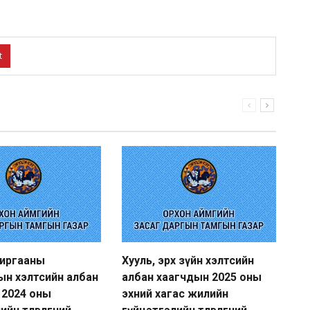
t
хиргааны
Хууль, эрх зүйн хэлтсийн
Ху
ын хэлтсийн албан
албан хаагчдын 2025 оны
ал
 2024 оны
эхний хагас жилийн
гү