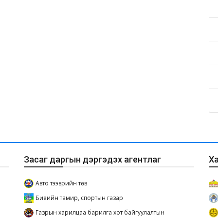
Засаг даргын дэргэдэх агентлаг
Х
Авто тээврийн төв
Биеийн тамир, спортын газар
Газрын харилцаа барилга хот байгуулалтын