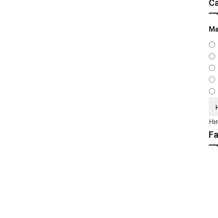
С
Ма
Ни
F