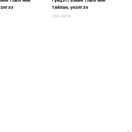
н төлөвлөгөөний
гүйцэтгэлийн төлөвлөгөөний
та
нэлгээ
тайлан, үнэлгээ
20
2025-08-18