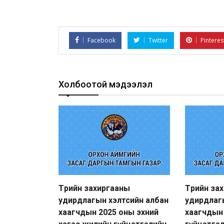
Facebook
Twitter
Pinteres
Холбоотой мэдээлэл
Төрийн захиргааны
Төрийн за
удирдлагын хэлтсийн албан
удирдлаг
хаагчдын 2025 оны эхний
хаагчдын