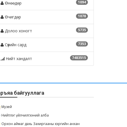
1094
Өнөөдөр
1078
Өчигдөр
5735
Долоо хоногт
7353
Сүүлийн сард
7483515
Нийт хандалт
аръяа байгууллага
Музей
Нийтлэг үйлчилгээний алба
Орхон аймаг дахь Захиргааны хэргийн анхан