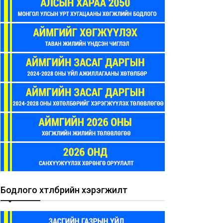
Бодлого хөтөлбөрийн хэрэгжилт