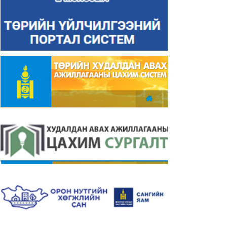
уль, эрх зүйн хэлтсийн
Хөгжлийн бодлого, төлөвлөлт,
бан хаагчдын 2024 оны
хөрөнгө оруулалтын хэлтсийн
йцэтгэлийн төлөвлөгөөний
албан хаагчдын 2025 оны