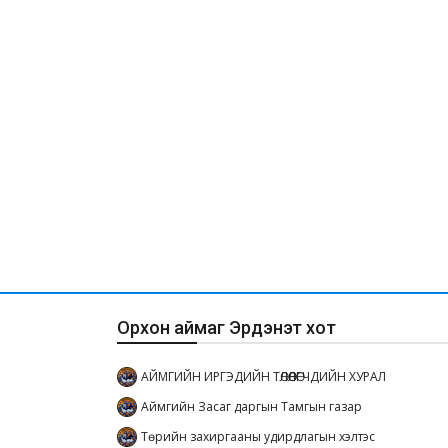
Орхон аймаг Эрдэнэт хот
АЙМГИЙН ИРГЭДИЙН ТӨЛӨӨЛӨГЧДИЙН ХУРАЛ
Аймгийн Засаг даргын Тамгын газар
Төрийн захиргааны удирдлагын хэлтэс