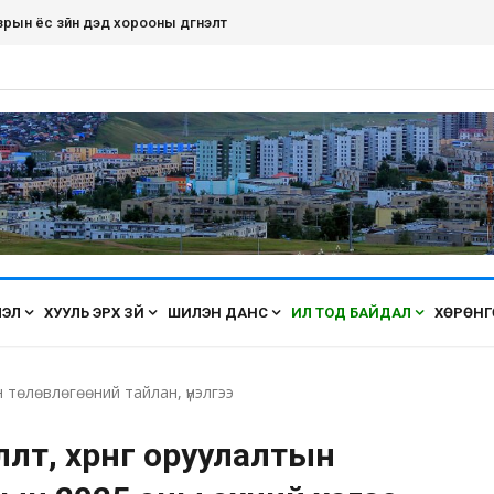
дэнэт хот ирэх бүрт өнгөө засаж, үүдээ нээн угтана аа
ЛЭЛ
ХУУЛЬ ЭРХ ЗҮЙ
ШИЛЭН ДАНС
ИЛ ТОД БАЙДАЛ
ХӨРӨНГ
 төлөвлөгөөний тайлан, үнэлгээ
өлт, хөрөнгө оруулалтын