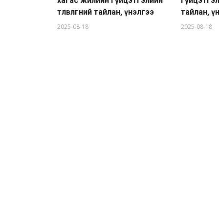
хагас жилийн гүйцэтгэлийн
гүйцэтгэлий
төлөвлөгөөний тайлан, үнэлгээ
тайлан, ү
2025-08-18
2025-08-18