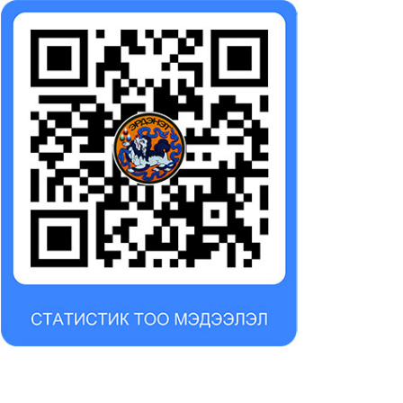
йлан, үнэлгээ
эхний хагас жилийн
гүйцэтгэлийн төлөвлөгөөний
25-08-18
тайлан, үнэлгээ
2025-08-18