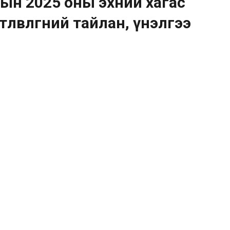
ын 2025 оны эхний хагас
өвлөгөөний тайлан, үнэлгээ