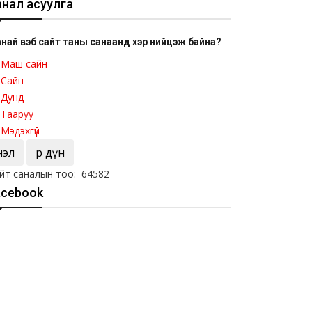
анал асуулга
най вэб сайт таны санаанд хэр нийцэж байна?
Маш сайн
Сайн
Дунд
Тааруу
Мэдэхгүй
Үнэл
Үр дүн
йт саналын тоо: 64582
acebook