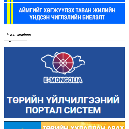
Чухал холбоос