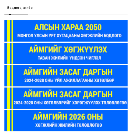
Бодлого, хөтөлбөр