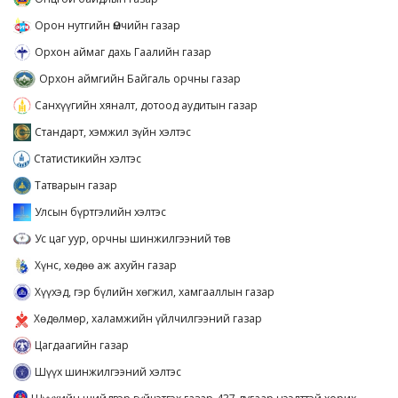
Орон нутгийн Өмчийн газар
Орхон аймаг дахь Гаалийн газар
Орхон аймгийн Байгаль орчны газар
Санхүүгийн хяналт, дотоод аудитын газар
Стандарт, хэмжил зүйн хэлтэс
Статистикийн хэлтэс
Татварын газар
Улсын бүртгэлийн хэлтэс
Ус цаг уур, орчны шинжилгээний төв
Хүнс, хөдөө аж ахуйн газар
Хүүхэд, гэр бүлийн хөгжил, хамгааллын газар
Хөдөлмөр, халамжийн үйлчилгээний газар
Цагдаагийн газар
Шүүх шинжилгээний хэлтэс