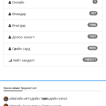
1
Онлайн
437
Өнөөдөр
1066
Өчигдөр
7437
Долоо хоногт
9055
Сүүлийн сард
7485217
Нийт хандалт
Орхон аймаг Эрдэнэт хот
АЙМГИЙН ИРГЭДИЙН ТӨЛӨӨЛӨГЧДИЙН ХУРАЛ
Аймгийн Засаг даргын Тамгын газар