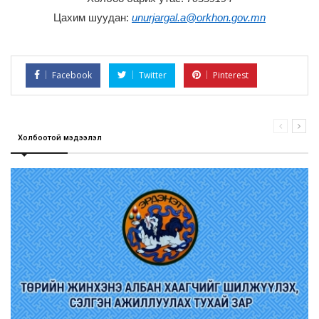
Цахим шуудан:
unurjargal.a@orkhon.gov.mn
Facebook
Twitter
Pinterest
Холбоотой мэдээлэл