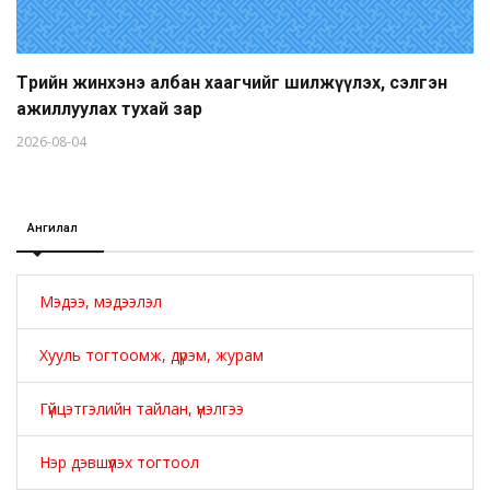
Төрийн жинхэнэ албан хаагчийг шилжүүлэх, сэлгэн
ажиллуулах тухай зар
2026-08-04
Ангилал
Мэдээ, мэдээлэл
Хууль тогтоомж, дүрэм, журам
Гүйцэтгэлийн тайлан, үнэлгээ
Нэр дэвшүүлэх тогтоол