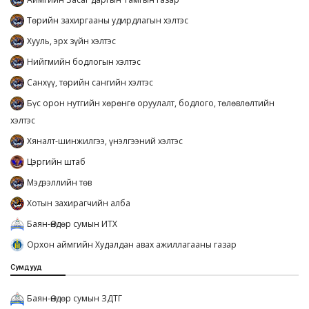
Төрийн захиргааны удирдлагын хэлтэс
Хууль, эрх зүйн хэлтэс
Нийгмийн бодлогын хэлтэс
Санхүү, төрийн сангийн хэлтэс
Бүс орон нутгийн хөрөнгө оруулалт, бодлого, төлөвлөлтийн
хэлтэс
Хяналт-шинжилгээ, үнэлгээний хэлтэс
Цэргийн штаб
Мэдээллийн төв
Хотын захирагчийн алба
Баян-Өндөр сумын ИТХ
Орхон аймгийн Худалдан авах ажиллагааны газар
Сумдууд
Баян-Өндөр сумын ЗДТГ