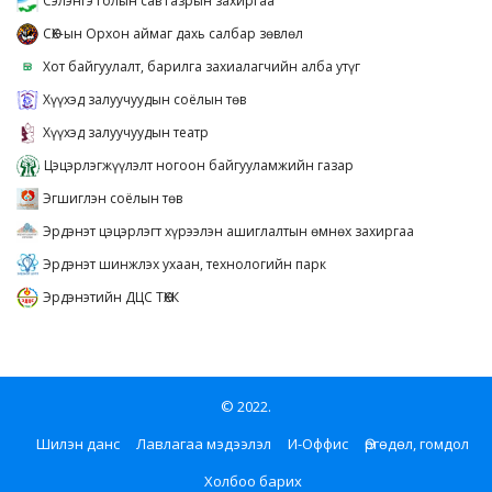
Сэлэнгэ голын сав газрын захиргаа
СӨХ-ын Орхон аймаг дахь салбар зөвлөл
Хот байгуулалт, барилга захиалагчийн алба утүг
Хүүхэд залуучуудын соёлын төв
Хүүхэд залуучуудын театр
Цэцэрлэгжүүлэлт ногоон байгууламжийн газар
Эгшиглэн соёлын төв
Эрдэнэт цэцэрлэгт хүрээлэн ашиглалтын өмнөх захиргаа
Эрдэнэт шинжлэх ухаан, технологийн парк
Эрдэнэтийн ДЦС ТӨХК
© 2022.
Шилэн данс
Лавлагаа мэдээлэл
И-Оффис
Өргөдөл, гомдол
Холбоо барих