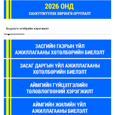
Бодлого хөтөлбөрийн хэрэгжилт