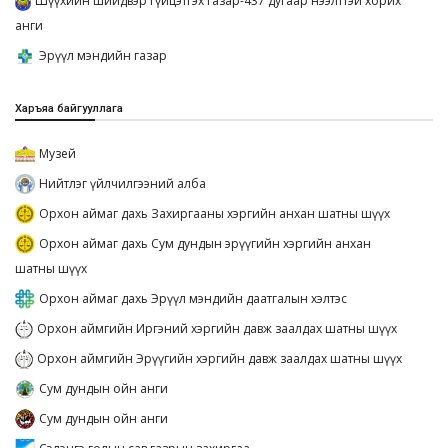
Шүүхийн шийдвэр гүйцэтгэх газар-437 дугаар нээлттэй хорих
анги
Эрүүл мэндийн газар
Харъяа байгууллага
Музей
Нийтлэг үйлчилгээний алба
Орхон аймаг дахь Захиргааны хэргийн анхан шатны шүүх
Орхон аймаг дахь Сум дундын эрүүгийн хэргийн анхан
шатны шүүх
Орхон аймаг дахь Эрүүл мэндийн даатгалын хэлтэс
Орхон аймгийн Иргэний хэргийн давж заалдах шатны шүүх
Орхон аймгийн Эрүүгийн хэргийн давж заалдах шатны шүүх
Сум дундын ойн анги
Сум дундын ойн анги