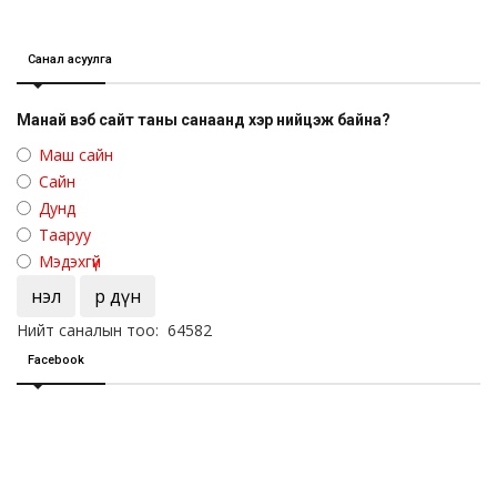
Санал асуулга
Манай вэб сайт таны санаанд хэр нийцэж байна?
Маш сайн
Сайн
Дунд
Тааруу
Мэдэхгүй
Үнэл
Үр дүн
Нийт саналын тоо: 64582
Facebook