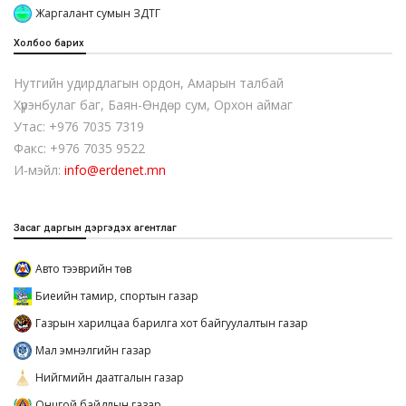
Жаргалант сумын ЗДТГ
Холбоо барих
Нутгийн удирдлагын ордон, Амарын талбай
Хүрэнбулаг баг, Баян-Өндөр сум, Орхон аймаг
Утас: +976 7035 7319
Факс: +976 7035 9522
И-мэйл:
info@erdenet.mn
Засаг даргын дэргэдэх агентлаг
Авто тээврийн төв
Биеийн тамир, спортын газар
Газрын харилцаа барилга хот байгуулалтын газар
Мал эмнэлгийн газар
Нийгмийн даатгалын газар
Онцгой байдлын газар