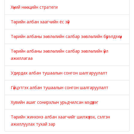
Хүний нөөцийн стратеги
Төрийн албан хаагчийн ёс зүй
Төрийн албаны зөвлөлийн салбар зөвлөлийн бүрэлдэхүүн
Төрийн албаны зөвлөлийн салбар зөвлөлийн үйл
ажиллагаа
Удирдах албан тушаалын сонгон шалгаруулалт
Гүйцэтгэх албан тушаалын сонгон шалгаруулалт
Хувийн ашиг сонирхлын урьдчилсан мэдүүлэг
Төрийн жинхэнэ албан хаагчийг шилжүүлэх, сэлгэн
ажиллуулах тухай зар