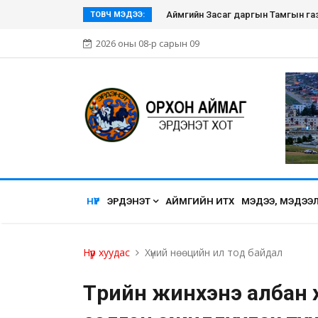
Эрдэнэт хүмүүсийн нэгдэл болсон Э
ТОВЧ МЭДЭЭ:
2026 оны 08-р сарын 09
НҮҮР
ЭРДЭНЭТ
АЙМГИЙН ИТХ
МЭДЭЭ, МЭДЭЭ
Нүүр хуудас
Хүний нөөцийн ил тод байдал
Төрийн жинхэнэ албан