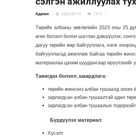
сэлгэн ажиллуулах тух
Админ
2025-03-10
1513
Төрийн албаны зөвлөлийн 2023 оны 25 ду
өгөх болзол болон шатлан дэвшүүлэх, сонго
дагуу төрийн өөр байгууллага, нэгж хооро
байгууллагад ажиллаж байгаа төрийн жинх
материалаа цахим шуудангаар ирүүлэхийг у
Тавигдах болзол, шаардлага:
төрийн жинхэнэ албан тушаалд зохих 
зарлагдсан албан тушаалтай адил төр
зарлагдсан албан тушаалын тодорхойл
Бүрдүүлэх материал:
Хүсэлт