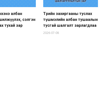
нхэнэ албан
Төрийн захиргааны туслах
Тө
шилжүүлэх, сэлгэн
түшмэлийн албан тушаалын
гү
х тухай зар
тусгай шалгалт зарлагдлаа
ту
2026-07-08
20