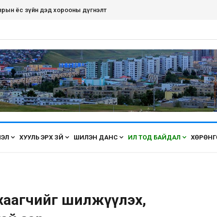
рдэнэт хот ирэх бүрт өнгөө засаж, үүдээ нээн угтана аа
ЛЭЛ
ХУУЛЬ ЭРХ ЗҮЙ
ШИЛЭН ДАНС
ИЛ ТОД БАЙДАЛ
ХӨРӨНГ
 хаагчийг шилжүүлэх,