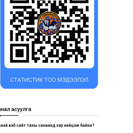
анал асуулга
най вэб сайт таны санаанд хэр нийцэж байна?