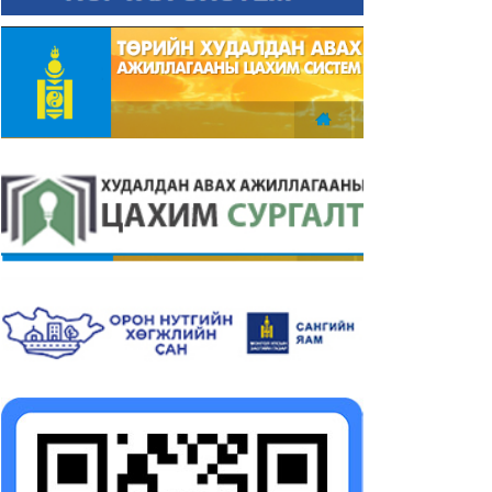
рийн захиргааны
Төрийн захиргааны
йцэтгэх албан тушаалын
гүйцэтгэх албан тушаалын
сгай шалгалт зарлагдлаа
тусгай шалгалт зарлагдла
26-07-08
2026-06-07