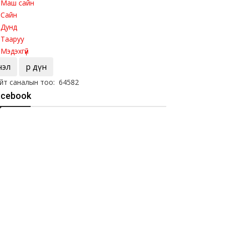
Маш сайн
Сайн
Дунд
Тааруу
Мэдэхгүй
Үнэл
Үр дүн
йт саналын тоо: 64582
acebook