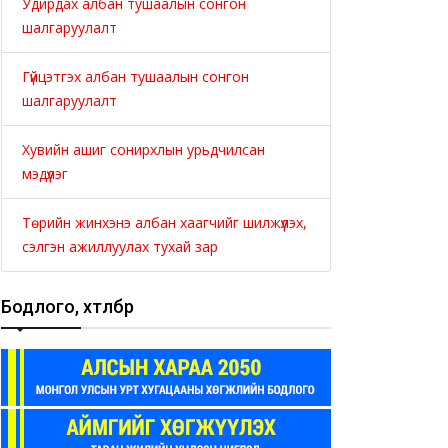
Удирдах албан тушаалын сонгон
шалгаруулалт
Гүйцэтгэх албан тушаалын сонгон
шалгаруулалт
Хувийн ашиг сонирхлын урьдчилсан
мэдүүлэг
Төрийн жинхэнэ албан хаагчийг шилжүүлэх,
сэлгэн ажиллуулах тухай зар
Бодлого, хөтөлбөр