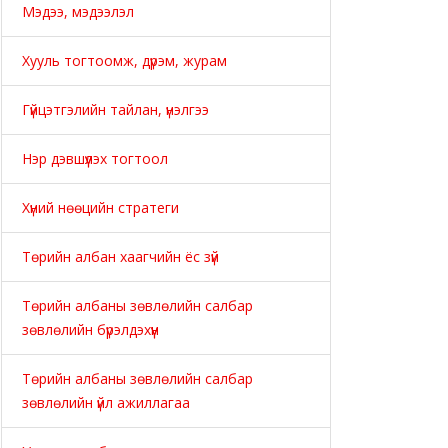
Мэдээ, мэдээлэл
Хууль тогтоомж, дүрэм, журам
Гүйцэтгэлийн тайлан, үнэлгээ
Нэр дэвшүүлэх тогтоол
Хүний нөөцийн стратеги
Төрийн албан хаагчийн ёс зүй
Төрийн албаны зөвлөлийн салбар
зөвлөлийн бүрэлдэхүүн
Төрийн албаны зөвлөлийн салбар
зөвлөлийн үйл ажиллагаа