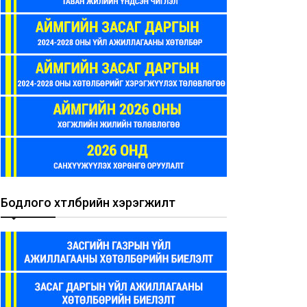
Бодлого хөтөлбөрийн хэрэгжилт