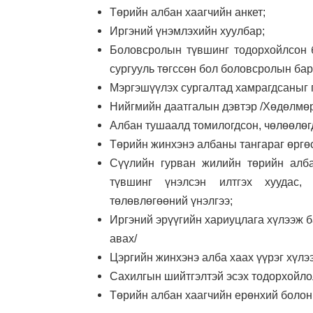
Төрийн албан хаагчийн анкет;
Иргэний үнэмлэхийн хуулбар;
Боловсролын түвшинг тодорхойлсон ба
сургууль төгссөн бол боловсролын бар
Мэргэшүүлэх сургалтад хамрагдсаныг г
Нийгмийн даатгалын дэвтэр /Хөдөлмөр
Албан тушаалд томилогдсон, чөлөөлөг
Төрийн жинхэнэ албаны тангараг өргөс
Сүүлийн гурван жилийн төрийн алб
түвшинг үнэлсэн илтгэх хуудас,
төлөвлөгөөний үнэлгээ;
Иргэний эрүүгийн хариуцлага хүлээж б
авах/
Цэргийн жинхэнэ алба хаах үүрэг хүлэ
Сахилгын шийтгэлтэй эсэх тодорхойло
Төрийн албан хаагчийн ерөнхий болон 