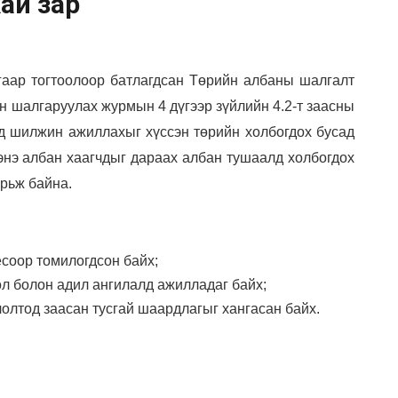
ай зар
гаар тогтоолоор батлагдсан Төрийн албаны шалгалт
н шалгаруулах журмын 4 дүгээр зүйлийн 4.2-т заасны
нд шилжин ажиллахыг хүссэн төрийн холбогдох бусад
энэ албан хаагчдыг дараах албан тушаалд холбогдох
рьж байна.
ёсоор томилогдсон байх;
өл болон адил ангилалд ажилладаг байх;
олтод заасан тусгай шаардлагыг хангасан байх.