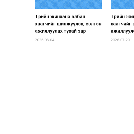
Төрийн жинхэнэ албан
Төрийн жи
хаагчийг шилжүүлэх, сэлгэн
хаагчийг 
ажиллуулах тухай зар
ажиллуула
2026-08-04
2026-07-20