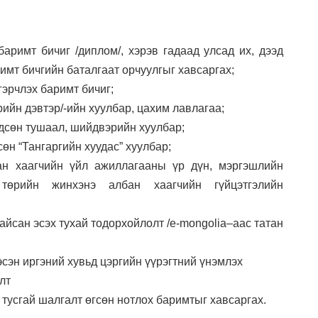
римт бичиг /диплом/, хэрэв гадаад улсад их, дээд
имт бичгийн баталгаат орчуулгыг хавсаргах;
эрчлэх баримт бичиг;
ийн дэвтэр/-ийн хуулбар, цахим лавлагаа;
дсөн тушаал, шийдвэрийн хуулбар;
өн “Тангаргийн хуудас” хуулбар;
ан хаагчийн үйл ажиллагааны үр дүн, мэргэшлийн
 төрийн жинхэнэ албан хаагчийн гүйцэтгэлийн
айсан эсэх тухай тодорхойлолт /e-mongolia–аас татан
эсэн иргэний хувьд цэргийн үүрэгтний үнэмлэх
лт
тусгай шалгалт өгсөн нотлох баримтыг хавсаргах.