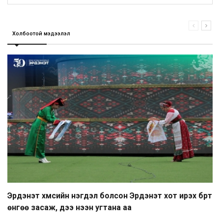
Холбоотой мэдээлэл
Эрдэнэт хүмүүсийн нэгдэл болсон Эрдэнэт хот ирэх бүрт
өнгөө засаж, үүдээ нээн угтана аа