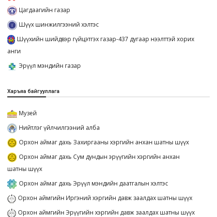
Цагдаагийн газар
Шүүх шинжилгээний хэлтэс
Шүүхийн шийдвэр гүйцэтгэх газар-437 дугаар нээлттэй хорих
анги
Эрүүл мэндийн газар
Харъяа байгууллага
Музей
Нийтлэг үйлчилгээний алба
Орхон аймаг дахь Захиргааны хэргийн анхан шатны шүүх
Орхон аймаг дахь Сум дундын эрүүгийн хэргийн анхан
шатны шүүх
Орхон аймаг дахь Эрүүл мэндийн даатгалын хэлтэс
Орхон аймгийн Иргэний хэргийн давж заалдах шатны шүүх
Орхон аймгийн Эрүүгийн хэргийн давж заалдах шатны шүүх