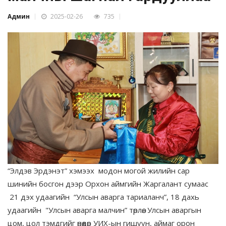
Админ
2025-02-26
735
“Элдэв Эрдэнэт” хэмээх модон могой жилийн сар
шинийн босгон дээр Орхон аймгийн Жаргалант сумаас
21 дэх удаагийн “Улсын аварга тариаланч”, 18 дахь
удаагийн "Улсын аварга малчин” төрлөө. Улсын аваргын
цом, цол тэмдгийг өнөөдөр УИХ-ын гишүүн, аймаг орон