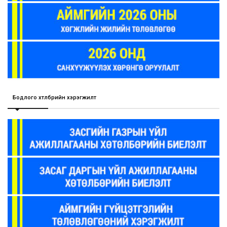
Бодлого хөтөлбөрийн хэрэгжилт