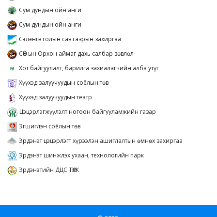
Сум дундын ойн анги
Сум дундын ойн анги
Сэлэнгэ голын сав газрын захиргаа
СӨХ-ын Орхон аймаг дахь салбар зөвлөл
Хот байгуулалт, барилга захиалагчийн алба утүг
Хүүхэд залуучуудын соёлын төв
Хүүхэд залуучуудын театр
Цэцэрлэгжүүлэлт ногоон байгууламжийн газар
Эгшиглэн соёлын төв
Эрдэнэт цэцэрлэгт хүрээлэн ашиглалтын өмнөх захиргаа
Эрдэнэт шинжлэх ухаан, технологийн парк
Эрдэнэтийн ДЦС ТӨХК