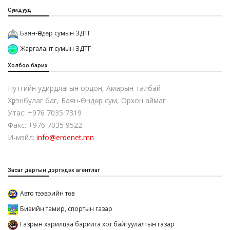
Сумдууд
Баян-Өндөр сумын ЗДТГ
Жаргалант сумын ЗДТГ
Холбоо барих
Нутгийн удирдлагын ордон, Амарын талбай
Хүрэнбулаг баг, Баян-Өндөр сум, Орхон аймаг
Утас: +976 7035 7319
Факс: +976 7035 9522
И-мэйл:
info@erdenet.mn
Засаг даргын дэргэдэх агентлаг
Авто тээврийн төв
Биеийн тамир, спортын газар
Газрын харилцаа барилга хот байгуулалтын газар