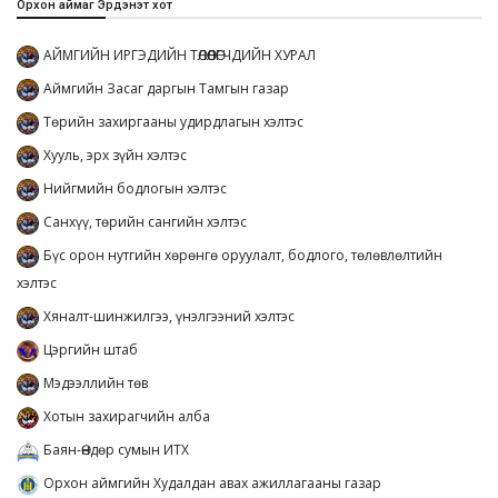
Орхон аймаг Эрдэнэт хот
АЙМГИЙН ИРГЭДИЙН ТӨЛӨӨЛӨГЧДИЙН ХУРАЛ
Аймгийн Засаг даргын Тамгын газар
Төрийн захиргааны удирдлагын хэлтэс
Хууль, эрх зүйн хэлтэс
Нийгмийн бодлогын хэлтэс
Санхүү, төрийн сангийн хэлтэс
Бүс орон нутгийн хөрөнгө оруулалт, бодлого, төлөвлөлтийн
хэлтэс
Хяналт-шинжилгээ, үнэлгээний хэлтэс
Цэргийн штаб
Мэдээллийн төв
Хотын захирагчийн алба
Баян-Өндөр сумын ИТХ
Орхон аймгийн Худалдан авах ажиллагааны газар