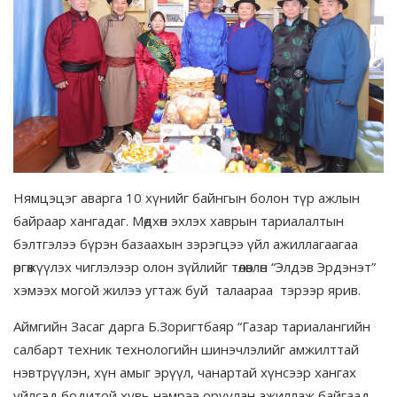
Нямцэцэг аварга 10 хүнийг байнгын болон түр ажлын
байраар хангадаг. Мөдхөн эхлэх хаврын тариалалтын
бэлтгэлээ бүрэн базаахын зэрэгцээ үйл ажиллагаагаа
өргөжүүлэх чиглэлээр олон зүйлийг төлөвлөн “Элдэв Эрдэнэт”
хэмээх могой жилээ угтаж буй талаараа тэрээр ярив.
Аймгийн Засаг дарга Б.Зоригтбаяр “Газар тариалангийн
салбарт техник технологийн шинэчлэлийг амжилттай
нэвтрүүлэн, хүн амыг эрүүл, чанартай хүнсээр хангах
үйлсэд бодитой хувь нэмрээ оруулан ажиллаж байгаад