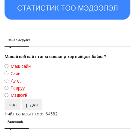
Санал асуулга
Манай вэб сайт таны санаанд хэр нийцэж байна?
Маш сайн
Сайн
Дунд
Тааруу
Мэдэхгүй
Үнэл
Үр дүн
Нийт саналын тоо: 64582
Facebook