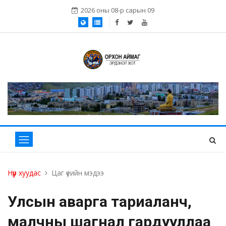
2026 оны 08-р сарын 09
Нүүр хуудас
Цаг үеийн мэдээ
Улсын аварга тариаланч,
малчны шагнал гардууллаа