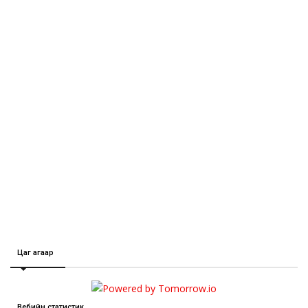
Цаг агаар
Вебийн статистик