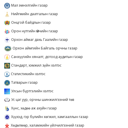
Мал эмнэлгийн газар
Нийгмийн даатгалын газар
Онцгой байдлын газар
Орон нутгийн Өмчийн газар
Орхон аймаг дахь Гаалийн газар
Орхон аймгийн Байгаль орчны газар
Санхүүгийн хяналт, дотоод аудитын газар
Стандарт, хэмжил зүйн хэлтэс
Статистикийн хэлтэс
Татварын газар
Улсын бүртгэлийн хэлтэс
Ус цаг уур, орчны шинжилгээний төв
Хүнс, хөдөө аж ахуйн газар
Хүүхэд, гэр бүлийн хөгжил, хамгааллын газар
Хөдөлмөр, халамжийн үйлчилгээний газар