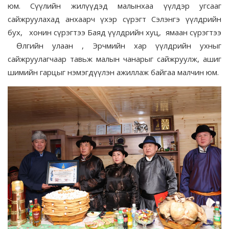
юм. Сүүлийн жилүүдэд малынхаа үүлдэр угсааг
сайжруулахад анхаарч үхэр сүрэгт Сэлэнгэ үүлдрийн
бух, хонин сүрэгтээ Баяд үүлдрийн хуц, ямаан сүрэгтээ
Өлгийн улаан , Эрчмийн хар үүлдрийн ухныг
сайжруулагчаар тавьж малын чанарыг сайжруулж, ашиг
шимийн гарцыг нэмэгдүүлэн ажиллаж байгаа малчин юм.