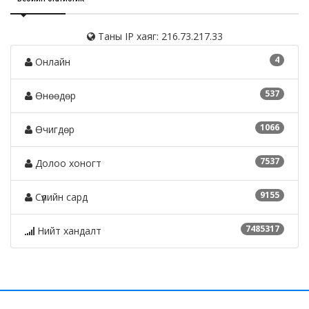
Таны IP хаяг: 216.73.217.33
4
Онлайн
537
Өнөөдөр
1066
Өчигдөр
7537
Долоо хоногт
9155
Сүүлийн сард
7485317
Нийт хандалт