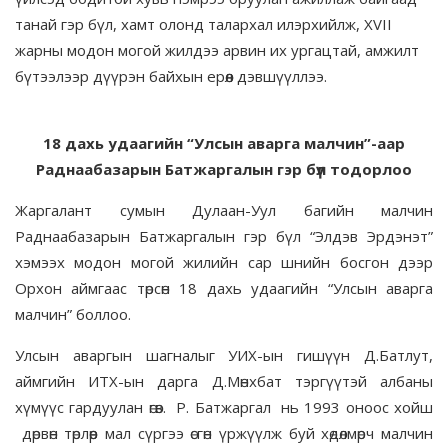
танай гэр бүл, хамт олонд талархал илэрхийлж, XVII
жарны модон могой жилдээ арвин их ургацтай, амжилт
бүтээлээр дүүрэн байхын ерөөл дэвшүүллээ.
18 дахь удаагийн “Улсын аварга малчин”-аар
Раднаабазарын Батжаргалын гэр бүл тодорлоо
Жаргалант сумын Дулаан-Уул багийн малчин
Раднаабазарын Батжаргалын гэр бүл “Элдэв Эрдэнэт”
хэмээх модон могой жилийн сар шнийн босгон дээр
Орхон аймгаас төрсөн 18 дахь удаагийн “Улсын аварга
малчин” боллоо.
Улсын аваргын шагналыг УИХ-ын гишүүн Д.Батлут,
аймгийн ИТХ-ын дарга Д.Мөнхбат тэргүүтэй албаны
хүмүүс гардуулан өгөв. Р. Батжаргал нь 1993 оноос хойш
дөрвөн төрлөөр мал сүргээ өсгөн үржүүлж буй хөдөлмөрч малчин