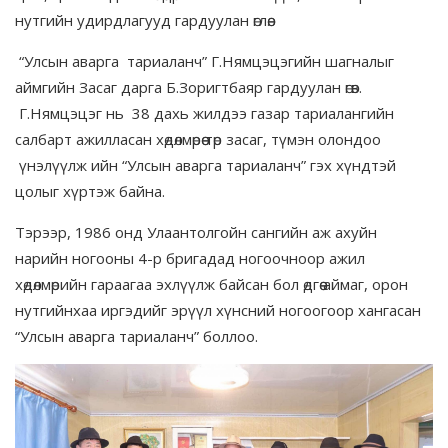
нутгийн удирдлагууд гардуулан өглөө.
“Улсын аварга тариаланч” Г.Нямцэцэгийн шагналыг
аймгийн Засаг дарга Б.Зоригтбаяр гардуулан өгөв.
Г.Нямцэцэг нь 38 дахь жилдээ газар тариалангийн
салбарт ажилласан хөдөлмөрөө төр засаг, түмэн олондоо
үнэлүүлж ийн “Улсын аварга тариаланч” гэх хүндтэй
цолыг хүртэж байна.
Тэрээр, 1986 онд Улаантолгойн сангийн аж ахуйн
нарийн ногооны 4-р бригадад ногоочноор ажил
хөдөлмөрийн гараагаа эхлүүлж байсан бол өдгөө аймаг, орон
нутгийнхаа иргэдийг эрүүл хүнсний ногоогоор хангасан
“Улсын аварга тариаланч” боллоо.