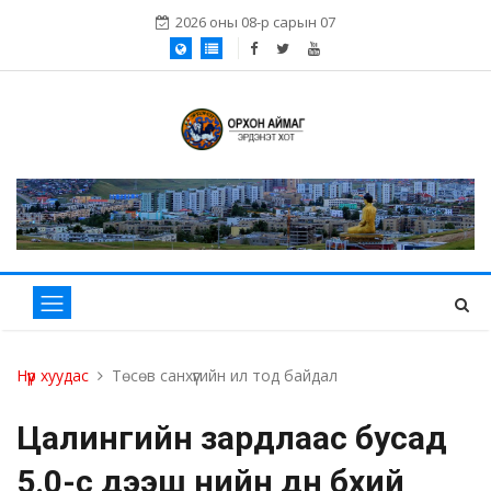
2026 оны 08-р сарын 07
Нүүр хуудас
Төсөв санхүүгийн ил тод байдал
Цалингийн зардлаас бусад
5.0-с дээш үнийн дүн бүхий