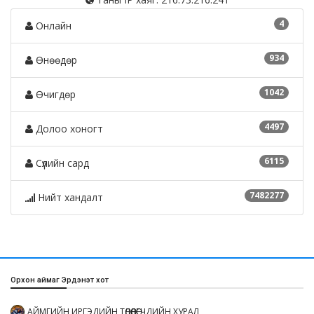
4
Онлайн
934
Өнөөдөр
1042
Өчигдөр
4497
Долоо хоногт
6115
Сүүлийн сард
7482277
Нийт хандалт
Орхон аймаг Эрдэнэт хот
АЙМГИЙН ИРГЭДИЙН ТӨЛӨӨЛӨГЧДИЙН ХУРАЛ