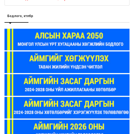
Бодлого, хөтөлбөр