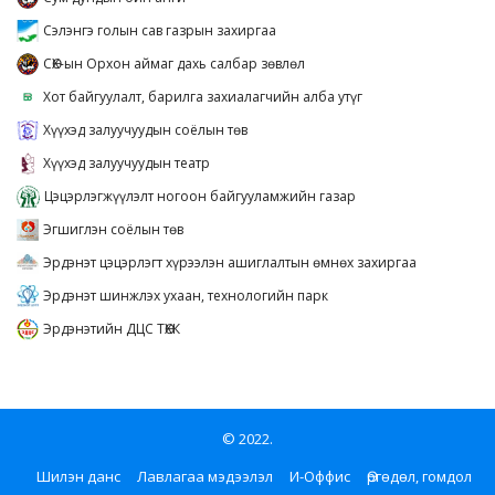
Сэлэнгэ голын сав газрын захиргаа
СӨХ-ын Орхон аймаг дахь салбар зөвлөл
Хот байгуулалт, барилга захиалагчийн алба утүг
Хүүхэд залуучуудын соёлын төв
Хүүхэд залуучуудын театр
Цэцэрлэгжүүлэлт ногоон байгууламжийн газар
Эгшиглэн соёлын төв
Эрдэнэт цэцэрлэгт хүрээлэн ашиглалтын өмнөх захиргаа
Эрдэнэт шинжлэх ухаан, технологийн парк
Эрдэнэтийн ДЦС ТӨХК
© 2022.
Шилэн данс
Лавлагаа мэдээлэл
И-Оффис
Өргөдөл, гомдол