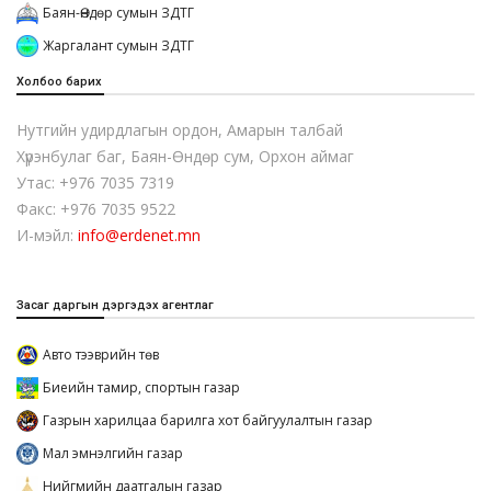
Баян-Өндөр сумын ЗДТГ
Жаргалант сумын ЗДТГ
Холбоо барих
Нутгийн удирдлагын ордон, Амарын талбай
Хүрэнбулаг баг, Баян-Өндөр сум, Орхон аймаг
Утас: +976 7035 7319
Факс: +976 7035 9522
И-мэйл:
info@erdenet.mn
Засаг даргын дэргэдэх агентлаг
Авто тээврийн төв
Биеийн тамир, спортын газар
Газрын харилцаа барилга хот байгуулалтын газар
Мал эмнэлгийн газар
Нийгмийн даатгалын газар