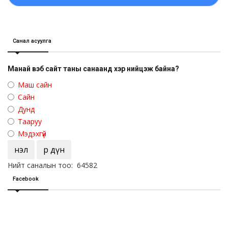
Санал асуулга
Манай вэб сайт таны санаанд хэр нийцэж байна?
Маш сайн
Сайн
Дунд
Тааруу
Мэдэхгүй
Үнэл
Үр дүн
Нийт саналын тоо: 64582
Facebook