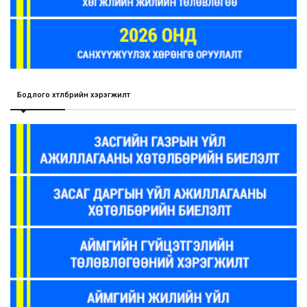
Бодлого хөтөлбөрийн хэрэгжилт