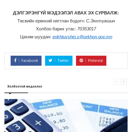
ДЭЛГЭРЭНГҮЙ МЭДЭЭЛЭЛ АВАХ ЭХ СУРВАЛЖ:
Төсвийн ерөнхий нягтлан бодогч:
С.Энхтүвшин
Холбоо барих утас:
70353017
Цахим шуудан:
enkhtuvshin.s@orkhon.gov.mn
Facebook
Twitter
Pinterest
Холбоотой мэдээлэл