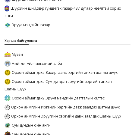
Шүүхийн шийдвэр гүйцэтгэх газар-437 дугаар нээлттэй хорих
анги
Эрүүл мэндийн газар
Харъяа байгууллага
Музей
Нийтлэг үйлчилгээний алба
Орхон аймаг дахь Захиргааны хэргийн анхан шатны шүүх
Орхон аймаг дахь Сум дундын эрүүгийн хэргийн анхан
шатны шүүх
Орхон аймаг дахь Эрүүл мэндийн даатгалын хэлтэс
Орхон аймгийн Иргэний хэргийн давж заалдах шатны шүүх
Орхон аймгийн Эрүүгийн хэргийн давж заалдах шатны шүүх
Сум дундын ойн анги
Сум дундын ойн анги