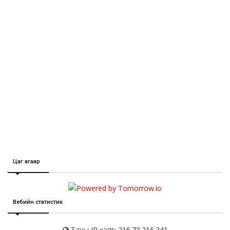
Цаг агаар
Вебийн статистик
Таны IP хаяг: 216.73.216.241