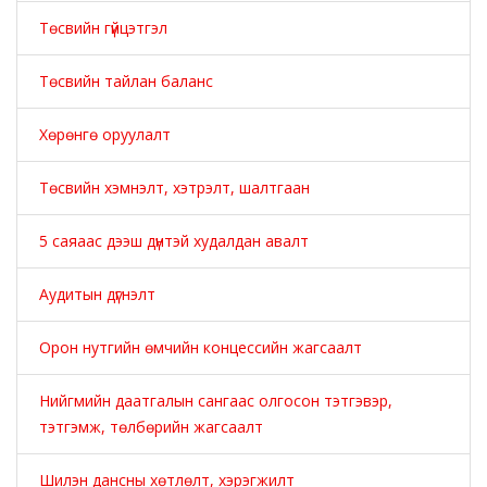
Төсвийн гүйцэтгэл
Төсвийн тайлан баланс
Хөрөнгө оруулалт
Төсвийн хэмнэлт, хэтрэлт, шалтгаан
5 саяаас дээш дүнтэй худалдан авалт
Аудитын дүгнэлт
Орон нутгийн өмчийн концессийн жагсаалт
Нийгмийн даатгалын сангаас олгосон тэтгэвэр,
тэтгэмж, төлбөрийн жагсаалт
Шилэн дансны хөтлөлт, хэрэгжилт