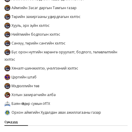
Аймгийн Засаг даргын Тамгын газар
Төрийн захиргааны удирдлагын хэлтэс
Хууль, эрх зүйн хэлтэс
Нийгмийн бодлогын хэлтэс
Санхүү, төрийн сангийн хэлтэс
Бүс орон нутгийн хөрөнгө оруулалт, бодлого, төлөвлөлтийн
хэлтэс
Хяналт-шинжилгээ, үнэлгээний хэлтэс
Цэргийн штаб
Мэдээллийн төв
Хотын захирагчийн алба
Баян-Өндөр сумын ИТХ
Орхон аймгийн Худалдан авах ажиллагааны газар
Сумдууд