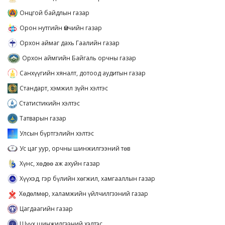
Онцгой байдлын газар
Орон нутгийн Өмчийн газар
Орхон аймаг дахь Гаалийн газар
Орхон аймгийн Байгаль орчны газар
Санхүүгийн хяналт, дотоод аудитын газар
Стандарт, хэмжил зүйн хэлтэс
Статистикийн хэлтэс
Татварын газар
Улсын бүртгэлийн хэлтэс
Ус цаг уур, орчны шинжилгээний төв
Хүнс, хөдөө аж ахуйн газар
Хүүхэд, гэр бүлийн хөгжил, хамгааллын газар
Хөдөлмөр, халамжийн үйлчилгээний газар
Цагдаагийн газар
Шүүх шинжилгээний хэлтэс