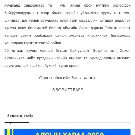
хуудсанд хандсанаар та улс, аймаг орон нутгийн холбогдох
байгууллагуудын талаар болон төрийн үйлчилгээ, хууль тогтоомж,
шийдвэр, цаг үеийн асуудлаар олон талт мэдээллийг хугацаа алдалгүй
хүлээн авах боломжтой бөгөөд аймгийн Засаг даргын Тамгын газарт
хандан цахим хэлбэрээр санал хүсэлтээ илэрхийлэх боломжоор
хангагдана гэдэгт итгэлтэй байна.
20 дугаар зууны манлай бүтээн байгуулалт Эрдэнэт хот, Орхон
аймгийнхаа нийт иргэдийн нэрийн өмнөөс та бүхэнд ажлын амжилт,
эрүүл энх, сайн сайхан бүхнийг хүсэн ерөөе.
Орхон аймгийн Засаг дарга:
Б.ЗОРИГТБАЯР
Бодлого, хөтөлбөр