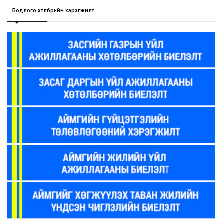
Бодлого хөтөлбөрийн хэрэгжилт