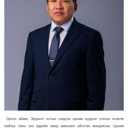
Орхон аймаг, Эрдэнэт хотын нэгдсэн цахим хуудсыг сонгон зочилж
байгаа таны энэ өдрийн амар амгаланг айлтган мэндчилье. Цахим