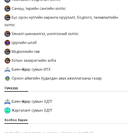
Санхүү, төрийн сангийн хэлтэс
Бүс орон нутгийн хөрөнгө оруулалт, бодлого, төлөвлөлтийн
хэлтэс
Хяналт-шинжилгээ, үнэлгээний хэлтэс
Цэргийн штаб
Мэдээллийн төв
Хотын захирагчийн алба
Баян-Өндөр сумын ИТХ
Орхон аймгийн Худалдан авах ажиллагааны газар
Сумдууд
Баян-Өндөр сумын ЗДТГ
Жаргалант сумын ЗДТГ
Холбоо барих