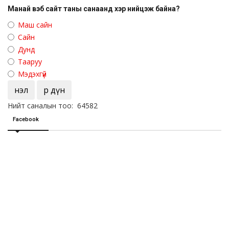
Манай вэб сайт таны санаанд хэр нийцэж байна?
Маш сайн
Сайн
Дунд
Тааруу
Мэдэхгүй
Үнэл
Үр дүн
Нийт саналын тоо: 64582
Facebook