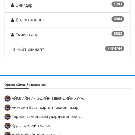
1293
Өчигдөр
6964
Долоо хоногт
8582
Сүүлийн сард
7484744
Нийт хандалт
Орхон аймаг Эрдэнэт хот
АЙМГИЙН ИРГЭДИЙН ТӨЛӨӨЛӨГЧДИЙН ХУРАЛ
Аймгийн Засаг даргын Тамгын газар
Төрийн захиргааны удирдлагын хэлтэс
Хууль, эрх зүйн хэлтэс
Нийгмийн бодлогын хэлтэс