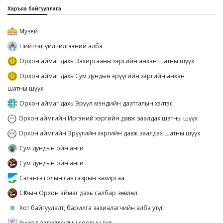
Харъяа байгууллага
Музей
Нийтлэг үйлчилгээний алба
Орхон аймаг дахь Захиргааны хэргийн анхан шатны шүүх
Орхон аймаг дахь Сум дундын эрүүгийн хэргийн анхан
шатны шүүх
Орхон аймаг дахь Эрүүл мэндийн даатгалын хэлтэс
Орхон аймгийн Иргэний хэргийн давж заалдах шатны шүүх
Орхон аймгийн Эрүүгийн хэргийн давж заалдах шатны шүүх
Сум дундын ойн анги
Сум дундын ойн анги
Сэлэнгэ голын сав газрын захиргаа
СӨХ-ын Орхон аймаг дахь салбар зөвлөл
Хот байгуулалт, барилга захиалагчийн алба утүг
Хүүхэд залуучуудын соёлын төв