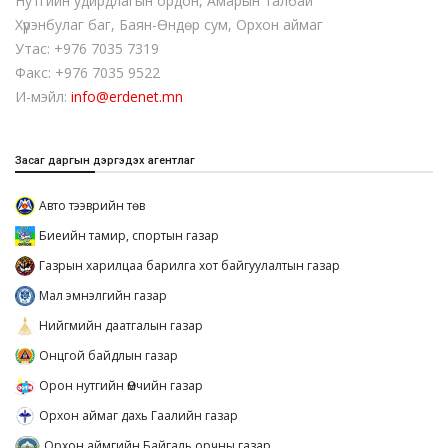
Нутгийн удирдлагын ордон, Амарын талбай
Хүрэнбулаг баг, Баян-Өндөр сум, Орхон аймаг
Утас: +976 7035 7319
Факс: +976 7035 9522
И-мэйл:
info@erdenet.mn
Засаг даргын дэргэдэх агентлаг
Авто тээврийн төв
Биеийн тамир, спортын газар
Газрын харилцаа барилга хот байгуулалтын газар
Мал эмнэлгийн газар
Нийгмийн даатгалын газар
Онцгой байдлын газар
Орон нутгийн Өмчийн газар
Орхон аймаг дахь Гаалийн газар
Орхон аймгийн Байгаль орчны газар