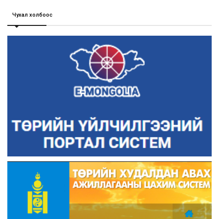
Чухал холбоос