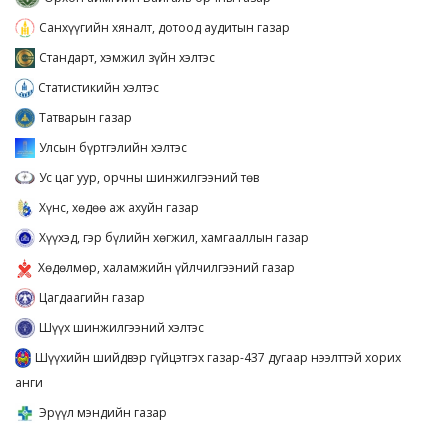
Санхүүгийн хяналт, дотоод аудитын газар
Стандарт, хэмжил зүйн хэлтэс
Статистикийн хэлтэс
Татварын газар
Улсын бүртгэлийн хэлтэс
Ус цаг уур, орчны шинжилгээний төв
Хүнс, хөдөө аж ахуйн газар
Хүүхэд, гэр бүлийн хөгжил, хамгааллын газар
Хөдөлмөр, халамжийн үйлчилгээний газар
Цагдаагийн газар
Шүүх шинжилгээний хэлтэс
Шүүхийн шийдвэр гүйцэтгэх газар-437 дугаар нээлттэй хорих
анги
Эрүүл мэндийн газар