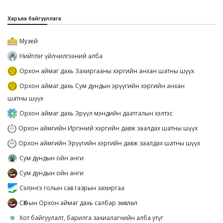
Харъяа байгууллага
Музей
Нийтлэг үйлчилгээний алба
Орхон аймаг дахь Захиргааны хэргийн анхан шатны шүүх
Орхон аймаг дахь Сум дундын эрүүгийн хэргийн анхан
шатны шүүх
Орхон аймаг дахь Эрүүл мэндийн даатгалын хэлтэс
Орхон аймгийн Иргэний хэргийн давж заалдах шатны шүүх
Орхон аймгийн Эрүүгийн хэргийн давж заалдах шатны шүүх
Сум дундын ойн анги
Сум дундын ойн анги
Сэлэнгэ голын сав газрын захиргаа
СӨХ-ын Орхон аймаг дахь салбар зөвлөл
Хот байгуулалт, барилга захиалагчийн алба утүг