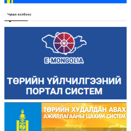
Чухал холбоос