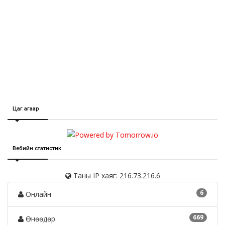
Цаг агаар
Вебийн статистик
Таны IP хаяг: 216.73.216.6
6
Онлайн
669
Өнөөдөр