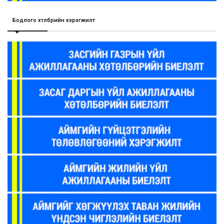
Бодлого хөтөлбөрийн хэрэгжилт