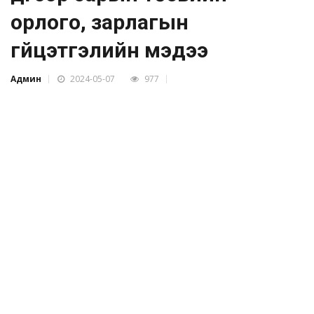
орлого, зарлагын
гүйцэтгэлийн мэдээ
Админ
2024-05-07
977