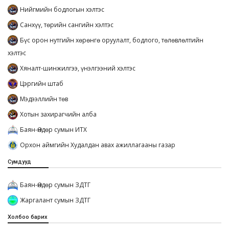
Нийгмийн бодлогын хэлтэс
Санхүү, төрийн сангийн хэлтэс
Бүс орон нутгийн хөрөнгө оруулалт, бодлого, төлөвлөлтийн
хэлтэс
Хяналт-шинжилгээ, үнэлгээний хэлтэс
Цэргийн штаб
Мэдээллийн төв
Хотын захирагчийн алба
Баян-Өндөр сумын ИТХ
Орхон аймгийн Худалдан авах ажиллагааны газар
Сумдууд
Баян-Өндөр сумын ЗДТГ
Жаргалант сумын ЗДТГ
Холбоо барих