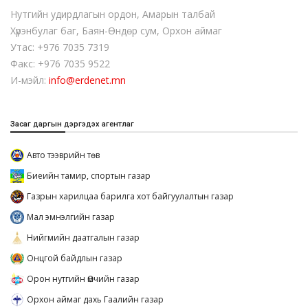
Нутгийн удирдлагын ордон, Амарын талбай
Хүрэнбулаг баг, Баян-Өндөр сум, Орхон аймаг
Утас: +976 7035 7319
Факс: +976 7035 9522
И-мэйл:
info@erdenet.mn
Засаг даргын дэргэдэх агентлаг
Авто тээврийн төв
Биеийн тамир, спортын газар
Газрын харилцаа барилга хот байгуулалтын газар
Мал эмнэлгийн газар
Нийгмийн даатгалын газар
Онцгой байдлын газар
Орон нутгийн Өмчийн газар
Орхон аймаг дахь Гаалийн газар