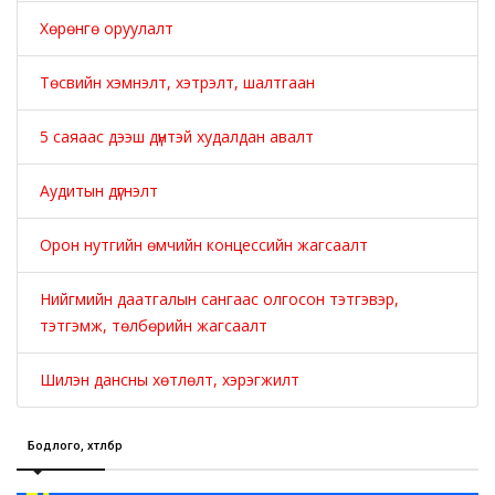
Хөрөнгө оруулалт
Төсвийн хэмнэлт, хэтрэлт, шалтгаан
5 саяаас дээш дүнтэй худалдан авалт
Аудитын дүгнэлт
Орон нутгийн өмчийн концессийн жагсаалт
Нийгмийн даатгалын сангаас олгосон тэтгэвэр,
тэтгэмж, төлбөрийн жагсаалт
Шилэн дансны хөтлөлт, хэрэгжилт
Бодлого, хөтөлбөр