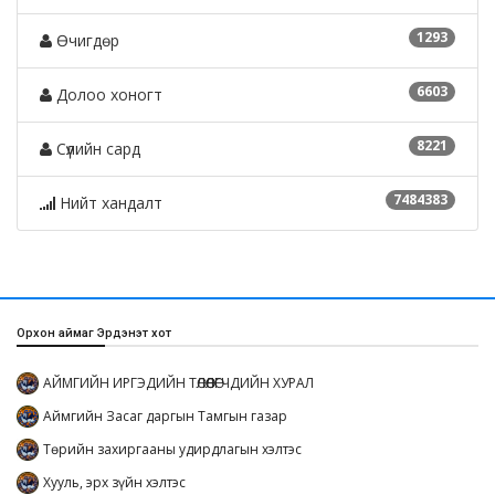
1293
Өчигдөр
6603
Долоо хоногт
8221
Сүүлийн сард
7484383
Нийт хандалт
Орхон аймаг Эрдэнэт хот
АЙМГИЙН ИРГЭДИЙН ТӨЛӨӨЛӨГЧДИЙН ХУРАЛ
Аймгийн Засаг даргын Тамгын газар
Төрийн захиргааны удирдлагын хэлтэс
Хууль, эрх зүйн хэлтэс