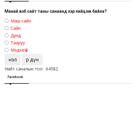
Манай вэб сайт таны санаанд хэр нийцэж байна?
Маш сайн
Сайн
Дунд
Тааруу
Мэдэхгүй
Үнэл
Үр дүн
Нийт саналын тоо: 64582
Facebook