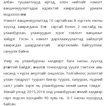
албан тушаалтнууд иргэд, олон нийтийг нэмэлт
вакцинжуулалтадаа идэвхтэй хамрагдахыг уриалж
мэдээлэл өглөө.
Нэмэлт вакцинжуулалтад 10 сартайгаас 8 хүртэлх насны
хүүхэд хамрагдана. Есөн сартай болон 2 настайд нь
улаанбурхан, улаануудын эсрэг товлолт вакциныг
хийдэг. Гэсэн ч нэмэлт дархлаажуулалтад зайлшгүй
хамрагдах шаардлагатайг мэргэжлийн байгууллаас
сануулж байна.
Учир нь улаанбурхны халдварт бага насны хүүхэд
өртөмтгий байдаг, өвчилсөн тохиолдолд уушги гэмтээж амь
насанд ч хүрэх аюултайг онцолсон. Толгойноос эхлэлтэй
улаан гүвдрүүт тууралт биеэр туурах, халуурах, нүдний
салст улайх зэрэг нь улаанбурхны эхний шинж тэмдэг.
Манай улсад 2015,2016 онд улаанбурхан өвчний халдвар
гарч эндсэн хүүхдийн 90 хувь нь 0-1 насны хүүхдүүд
байсан.