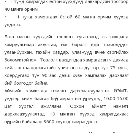
• I тунд хамрагдах ёстой хүүхдүүд давхардсан тоогоор
40 мянга орчим
• II тунд хамрагдах ёстой 60 мянга орчим хүүхэд
үлджээ.
Бага насны хүүхдийг товлолт хугацаанд нь вакцинд
хамруулснаар аюултай, нас баралт өндөр тохиолддог
улаанбурхан, гахайн хавдар, улаанууд өвчнөөс сэргийлэх
боломжтой юм. Товлолт вакциндаа хамрагдсан ч дахиад
хийлгэх шаардлагатайн учир нь нэгдүгээр тун 75 хувь,
хоёрдугаар тун 90-аас дээш хувь хамгаалах дархлааг
бий болгодог байна.
Аймгийн хэмжээнд нэмэлт дархлаажуулалтыг ӨЭМТ-
үүдээр хийж байгаа бөгөөд амралтын өдрүүдэд 10:00-15:00
цаг хүртэл ажиллана. Орхон аймагт нэмэлт
дархлаажуулалтад 19 мянган хүүхэд хамрагдахаас
өнөөдрийн байдлаар 3600 хүүхэд хамрагджээ.