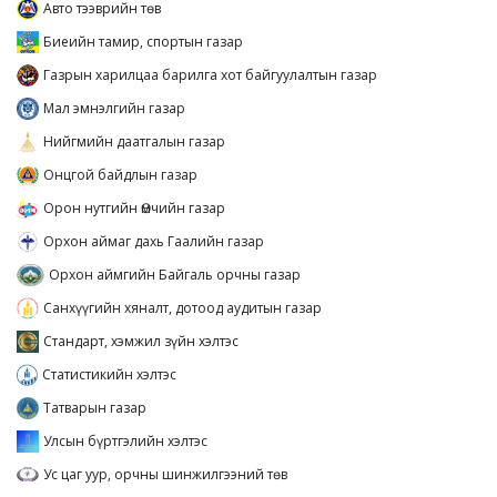
Авто тээврийн төв
Биеийн тамир, спортын газар
Газрын харилцаа барилга хот байгуулалтын газар
Мал эмнэлгийн газар
Нийгмийн даатгалын газар
Онцгой байдлын газар
Орон нутгийн Өмчийн газар
Орхон аймаг дахь Гаалийн газар
Орхон аймгийн Байгаль орчны газар
Санхүүгийн хяналт, дотоод аудитын газар
Стандарт, хэмжил зүйн хэлтэс
Статистикийн хэлтэс
Татварын газар
Улсын бүртгэлийн хэлтэс
Ус цаг уур, орчны шинжилгээний төв