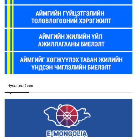
Чухал холбоос