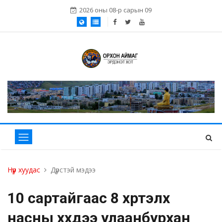
2026 оны 08-р сарын 09
Нүүр хуудас
Дүрстэй мэдээ
10 сартайгаас 8 хүртэлх
насны хүүхдээ улаанбурхан