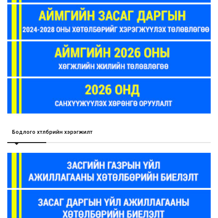
Бодлого хөтөлбөрийн хэрэгжилт