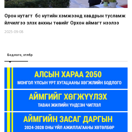
Орон нутагт бүс нутийн хэмжээнд хавдрын тусламж
үйлчилгээ үзүүлэх анхны төвийг Орхон аймагт нээлээ
2025-09-08
Бодлого, хөтөлбөр