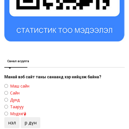
Санал асуулга
Манай вэб сайт таны санаанд хэр нийцэж байна?
Маш сайн
Сайн
Дунд
Тааруу
Мэдэхгүй
Үнэл
Үр дүн