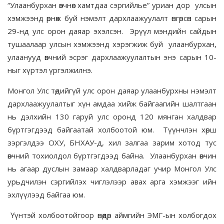
“Улаанбурхан өвчнөөс хамтдаа сэргийлье” уриан дор улсын
хэмжээнд өрнөж буй нэмэлт дархлаажуулалт өнгөрсөн сарын
29-нд улс орон даяар эхэлсэн. Эрүүл мэндийн сайдын
тушаалаар улсын хэмжээнд хэрэгжиж буй улаанбурхан,
улаанууд өвчний эсрэг дархлаажуулалтын энэ сарын 10-
ныг хүртэл үргэлжилнэ.
Монгол Улс төдийгүй улс орон даяар улаанбурхны нэмэлт
дархлаажуулалтыг хүн амдаа хийж байгаагийн шалтгаан
нь дэлхийн 130 гаруй улс оронд 120 мянган халдвар
бүртгэгдээд байгаатай холбоотой юм. Түүнчлэн хөрш
зэргэлдээ ОХУ, БНХАУ-д, хил залгаа зарим хотод тус
өвчний тохиолдол бүртгэгдээд байна. Улаанбурхан өвчин
нь агаар дуслын замаар халдварладаг учир Монгол Улс
урьдчилэн сэргийлэх чиглэлээр авах арга хэмжээг ийн
эхлүүлээд байгаа юм.
Үүнтэй холбоотойгоор өнөөдөр аймгийн ЭМГ-ын холбогдох