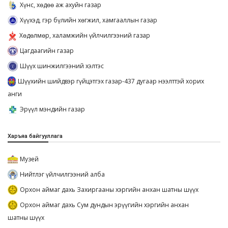
Хүнс, хөдөө аж ахуйн газар
Хүүхэд, гэр бүлийн хөгжил, хамгааллын газар
Хөдөлмөр, халамжийн үйлчилгээний газар
Цагдаагийн газар
Шүүх шинжилгээний хэлтэс
Шүүхийн шийдвэр гүйцэтгэх газар-437 дугаар нээлттэй хорих
анги
Эрүүл мэндийн газар
Харъяа байгууллага
Музей
Нийтлэг үйлчилгээний алба
Орхон аймаг дахь Захиргааны хэргийн анхан шатны шүүх
Орхон аймаг дахь Сум дундын эрүүгийн хэргийн анхан
шатны шүүх