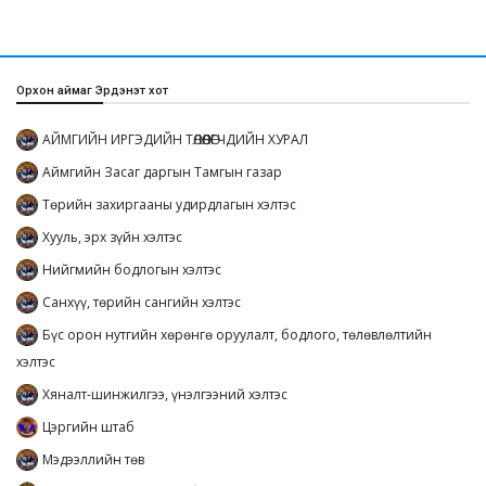
Орхон аймаг Эрдэнэт хот
АЙМГИЙН ИРГЭДИЙН ТӨЛӨӨЛӨГЧДИЙН ХУРАЛ
Аймгийн Засаг даргын Тамгын газар
Төрийн захиргааны удирдлагын хэлтэс
Хууль, эрх зүйн хэлтэс
Нийгмийн бодлогын хэлтэс
Санхүү, төрийн сангийн хэлтэс
Бүс орон нутгийн хөрөнгө оруулалт, бодлого, төлөвлөлтийн
хэлтэс
Хяналт-шинжилгээ, үнэлгээний хэлтэс
Цэргийн штаб
Мэдээллийн төв