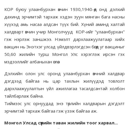
КОР буюу улаанбурхан өвчин 1930,1940-өөд онд дэлхий
дахинд эрчимтэй тархаж хэдэн зуун мянган бага насны
хүүхэд амь насаа алдсан түүх бий. Хүний аминд халтай
халдварт өвчин учир Монголчууд КОР-ийг "улаанбурхан"
гэж нэрлэж заншжээ. Нэмэлт дархлаажуулатаар хийх
вакцин нь Энэтхэг улсад үйлдвэрлэгдсэн бөгөөд уг вакциныг
50,60 жилийн турш Монгол Улс хэрэглэж ирсэн гэх
мэдээллийг албаныхан өглөө.
Дэлхийн олон улс оронд улаанбурхан өвчний халдвар
дэгдээд байгаа нь цар тахлын жилүүдэд товлолт
дархлаажуулалтын үйл ажиллагаа тасалдсантай холбон
тайлбарлаж байна.
Тиймээс улс орнуудад энэ төрлийн халдварын дэгдэлт
эрчимтэй тархаж байгаа гэж үзэж байгаа аж.
Монгол Улсад сүүлийн таван жилийн тоог харвал...