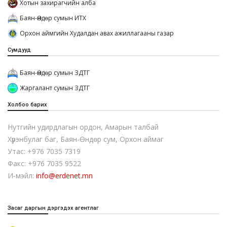
Хотын захирагчийн алба
Баян-Өндөр сумын ИТХ
Орхон аймгийн Худалдан авах ажиллагааны газар
Сумдууд
Баян-Өндөр сумын ЗДТГ
Жаргалант сумын ЗДТГ
Холбоо барих
Нутгийн удирдлагын ордон, Амарын талбай
Хүрэнбулаг баг, Баян-Өндөр сум, Орхон аймаг
Утас: +976 7035 7319
Факс: +976 7035 9522
И-мэйл:
info@erdenet.mn
Засаг даргын дэргэдэх агентлаг