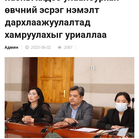
өвчний эсрэг нэмэлт
дархлаажуулалтад
хамруулахыг уриаллаа
Админ
2023-06-02
2067