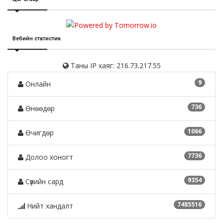
Вебийн статистик
Таны IP хаяг: 216.73.217.55
9
Онлайн
736
Өнөөдөр
1066
Өчигдөр
7736
Долоо хоногт
9354
Сүүлийн сард
7485516
Нийт хандалт