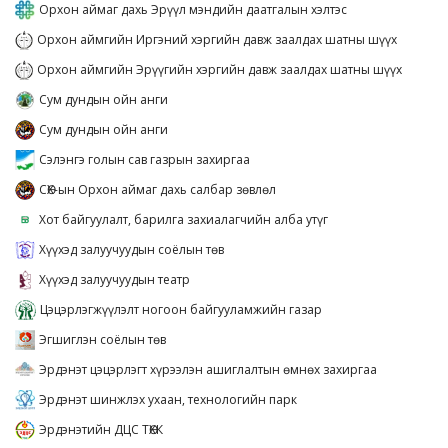
Орхон аймаг дахь Эрүүл мэндийн даатгалын хэлтэс
Орхон аймгийн Иргэний хэргийн давж заалдах шатны шүүх
Орхон аймгийн Эрүүгийн хэргийн давж заалдах шатны шүүх
Сум дундын ойн анги
Сум дундын ойн анги
Сэлэнгэ голын сав газрын захиргаа
СӨХ-ын Орхон аймаг дахь салбар зөвлөл
Хот байгуулалт, барилга захиалагчийн алба утүг
Хүүхэд залуучуудын соёлын төв
Хүүхэд залуучуудын театр
Цэцэрлэгжүүлэлт ногоон байгууламжийн газар
Эгшиглэн соёлын төв
Эрдэнэт цэцэрлэгт хүрээлэн ашиглалтын өмнөх захиргаа
Эрдэнэт шинжлэх ухаан, технологийн парк
Эрдэнэтийн ДЦС ТӨХК