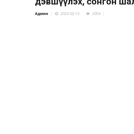
дэвшүүлэх, сонгон ша
Админ
2023-02-13
2054