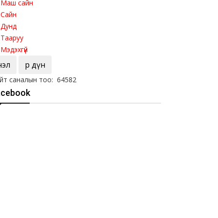
Маш сайн
Сайн
Дунд
Тааруу
Мэдэхгүй
Үнэл
Үр дүн
йт саналын тоо: 64582
acebook