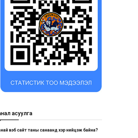
анал асуулга
най вэб сайт таны санаанд хэр нийцэж байна?