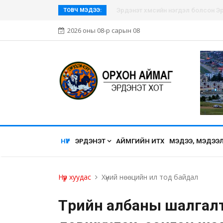
Эрдэнэт хүмүүсийн нэгдэл болсон Эр
ТОВЧ МЭДЭЭ:
2026 оны 08-р сарын 08
НҮҮР
ЭРДЭНЭТ
АЙМГИЙН ИТХ
МЭДЭЭ, МЭДЭЭ
Нүүр хуудас
Хүний нөөцийн ил тод байдал
Төрийн албаны шалгалт