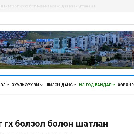
дэнэт хот ирэх бүрт өнгөө засаж, үүдээ нээн угтана аа
ЛЭЛ
ХУУЛЬ ЭРХ ЗҮЙ
ШИЛЭН ДАНС
ИЛ ТОД БАЙДАЛ
ХӨРӨНГ
 өгөх болзол болон шатлан