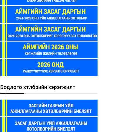
Бодлого хөтөлбөрийн хэрэгжилт