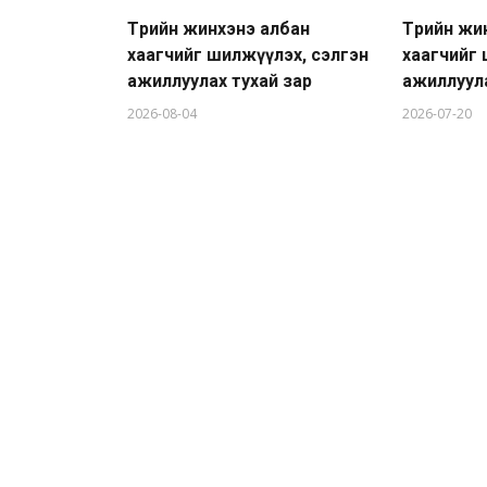
Төрийн жинхэнэ албан
Төрийн жи
хаагчийг шилжүүлэх, сэлгэн
хаагчийг 
ажиллуулах тухай зар
ажиллуула
2026-08-04
2026-07-20