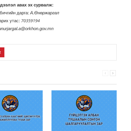
дээлэл авах эх сурвалж:
бичгийн дарга:
А.Өнөржаргал
70359194
арих утас:
unurjargal.a@orkhon.gov.mn
t