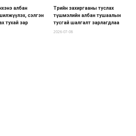
нхэнэ албан
Төрийн захиргааны туслах
Тө
шилжүүлэх, сэлгэн
түшмэлийн албан тушаалын
гү
х тухай зар
тусгай шалгалт зарлагдлаа
ту
2026-07-08
20