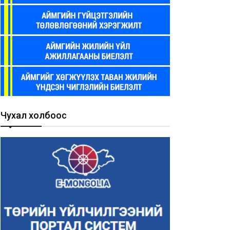
рийн захиргааны
Төрийн захиргааны
йцэтгэх албан тушаалын
гүйцэтгэх албан тушаалын
сгай шалгалт зарлагдлаа
тусгай шалгалт зарлагдла
26-07-08
2026-06-07
Чухал холбоос