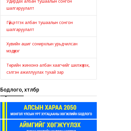
Удирдах албан тушаалын сонгон
шалгаруулалт
Гүйцэтгэх албан тушаалын сонгон
шалгаруулалт
Хувийн ашиг сонирхлын урьдчилсан
мэдүүлэг
Төрийн жинхэнэ албан хаагчийг шилжүүлэх,
сэлгэн ажиллуулах тухай зар
Бодлого, хөтөлбөр