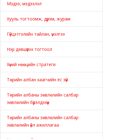
Мэдээ, мэдээлэл
Хууль тогтоомж, дүрэм, журам
Гүйцэтгэлийн тайлан, үнэлгээ
Нэр дэвшүүлэх тогтоол
Хүний нөөцийн стратеги
Төрийн албан хаагчийн ёс зүй
Төрийн албаны зөвлөлийн салбар
зөвлөлийн бүрэлдэхүүн
Төрийн албаны зөвлөлийн салбар
зөвлөлийн үйл ажиллагаа